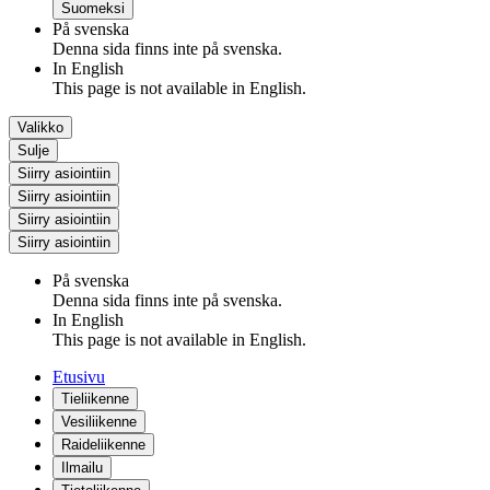
Suomeksi
På svenska
Denna sida finns inte på svenska.
In English
This page is not available in English.
Valikko
Sulje
Siirry asiointiin
Siirry asiointiin
Siirry asiointiin
Siirry asiointiin
På svenska
Denna sida finns inte på svenska.
In English
This page is not available in English.
Etusivu
Tieliikenne
Vesiliikenne
Raideliikenne
Ilmailu