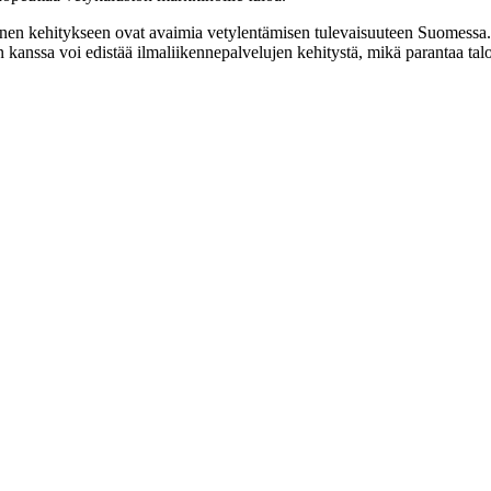
inen kehitykseen ovat avaimia vetylentämisen tulevaisuuteen Suomessa.
n kanssa voi edistää ilmaliikennepalvelujen kehitystä, mikä parantaa ta