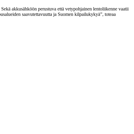
 Sekä akkusähköön perustuva että vetypohjainen lentoliikenne vaatii
lousalueiden saavutettavuutta ja Suomen kilpailukykyä”, toteaa