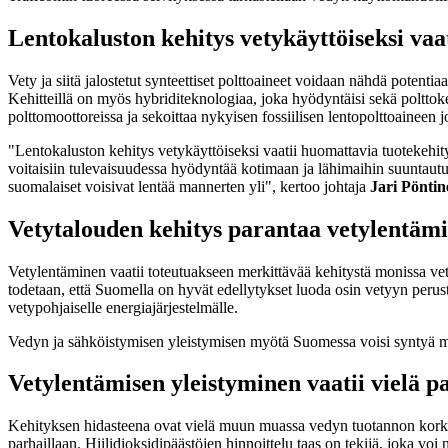
Lentokaluston kehitys vetykäyttöiseksi vaa
Vety ja siitä jalostetut synteettiset polttoaineet voidaan nähdä potent
Kehitteillä on myös hybriditeknologiaa, joka hyödyntäisi sekä polttoken
polttomoottoreissa ja sekoittaa nykyisen fossiilisen lentopolttoaineen
"Lentokaluston kehitys vetykäyttöiseksi vaatii huomattavia tuotekehity
voitaisiin tulevaisuudessa hyödyntää kotimaan ja lähimaihin suuntautuv
suomalaiset voisivat lentää mannerten yli", kertoo johtaja
Jari Pöntin
Vetytalouden kehitys parantaa vetylentäm
Vetylentäminen vaatii toteutuakseen merkittävää kehitystä monissa vet
todetaan, että Suomella on hyvät edellytykset luoda osin vetyyn perus
vetypohjaiselle energiajärjestelmälle.
Vedyn ja sähköistymisen yleistymisen myötä Suomessa voisi syntyä myös
Vetylentämisen yleistyminen vaatii vielä pal
Kehityksen hidasteena ovat vielä muun muassa vedyn tuotannon korkeat
parhaillaan. Hiilidioksidipäästöjen hinnoittelu taas on tekijä, joka voi