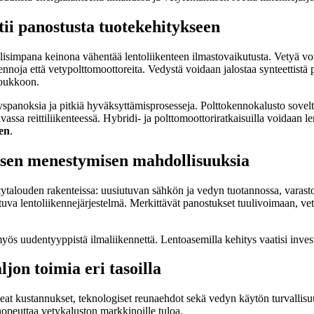
tii panostusta tuotekehitykseen
iaalisimpana keinona vähentää lentoliikenteen ilmastovaikutusta. Vetyä v
noja että vetypolttomoottoreita. Vedystä voidaan jalostaa synteettistä p
 joukkoon.
spanoksia ja pitkiä hyväksyttämisprosesseja. Polttokennokalusto soveltu
assa reittiliikenteessä. Hybridi- ja polttomoottoriratkaisuilla voidaan
en
.
isen menestymisen mahdollisuuksia
ytalouden rakenteissa: uusiutuvan sähkön ja vedyn tuotannossa, varasto
tuva lentoliikennejärjestelmä. Merkittävät panostukset tuulivoimaan, v
 uudentyyppistä ilmaliikennettä. Lentoasemilla kehitys vaatisi investo
jon toimia eri tasoilla
 kustannukset, teknologiset reunaehdot sekä vedyn käytön turvallisuus
 nopeuttaa vetykaluston markkinoille tuloa.