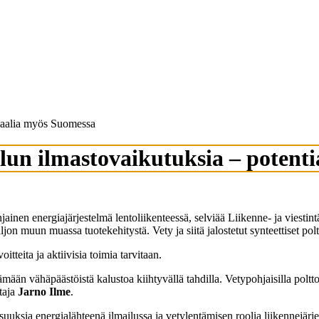
tiaalia myös Suomessa
ilun ilmastovaikutuksia – potent
jainen energiajärjestelmä lentoliikenteessä, selviää Liikenne- ja viestin
ljon muun muassa tuotekehitystä. Vety ja siitä jalostetut synteettiset p
tteita ja aktiivisia toimia tarvitaan.
tämään vähäpäästöistä kalustoa kiihtyvällä tahdilla. Vetypohjaisilla po
taja
Jarno Ilme
.
uuksia energialähteenä ilmailussa ja vetylentämisen roolia liikennejärj