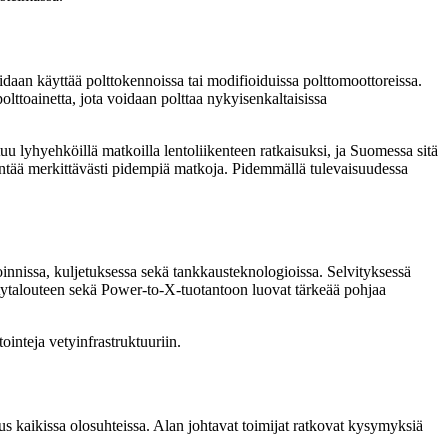
oidaan käyttää polttokennoissa tai modifioiduissa polttomoottoreissa.
olttoainetta, jota voidaan polttaa nykyisenkaltaisissa
u lyhyehköillä matkoilla lentoliikenteen ratkaisuksi, ja Suomessa sitä
 lentää merkittävästi pidempiä matkoja. Pidemmällä tulevaisuudessa
innissa, kuljetuksessa sekä tankkausteknologioissa. Selvityksessä
etytalouteen sekä Power-to-X-tuotantoon luovat tärkeää pohjaa
inteja vetyinfrastruktuuriin.
 kaikissa olosuhteissa. Alan johtavat toimijat ratkovat kysymyksiä