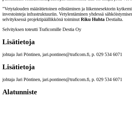
”Vetytalouden määrätietoinen edistäminen ja liikennesektorin kytkem
investointeja infrastruktuuriin. Vetylentäminen yhdessä sähköistymise
selvityksessä projektipäällikkönä toiminut
Riku Huhta
Destialta.
Selvityksen toteutti Traficomille Destia Oy
Lisätietoja
johtaja Jari Pöntinen, jari.pontinen@traficom.fi, p. 029 534 6071
Lisätietoja
johtaja Jari Pöntinen, jari.pontinen@traficom.fi, p. 029 534 6071
Alatunniste