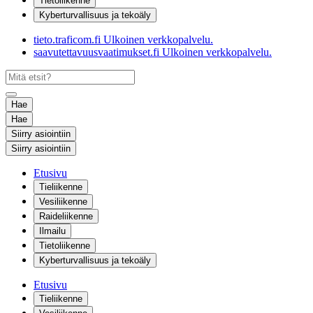
Tietoliikenne
Kyberturvallisuus ja tekoäly
tieto.traficom.fi
Ulkoinen verkkopalvelu.
saavutettavuusvaatimukset.fi
Ulkoinen verkkopalvelu.
Hae
Hae
Siirry asiointiin
Siirry asiointiin
Etusivu
Tieliikenne
Vesiliikenne
Raideliikenne
Ilmailu
Tietoliikenne
Kyberturvallisuus ja tekoäly
Etusivu
Tieliikenne