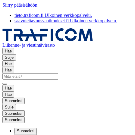
Siirry pääsisältöön
tieto.traficom.fi
Ulkoinen verkkopalvelu.
saavutettavuusvaatimukset.fi
Ulkoinen verkkopalvelu.
Liikenne- ja viestintävirasto
Hae
Sulje
Hae
Hae
Hae
Hae
Suomeksi
Sulje
Suomeksi
Suomeksi
Suomeksi