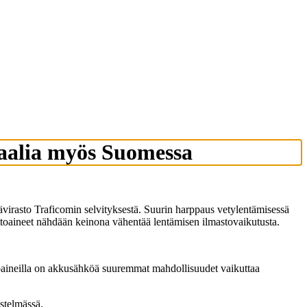
iaalia myös Suomessa
tävirasto Traficomin selvityksestä. Suurin harppaus vetylentämisessä
olttoaineet nähdään keinona vähentää lentämisen ilmastovaikutusta.
lttoaineilla on akkusähköä suuremmat mahdollisuudet vaikuttaa
estelmässä.