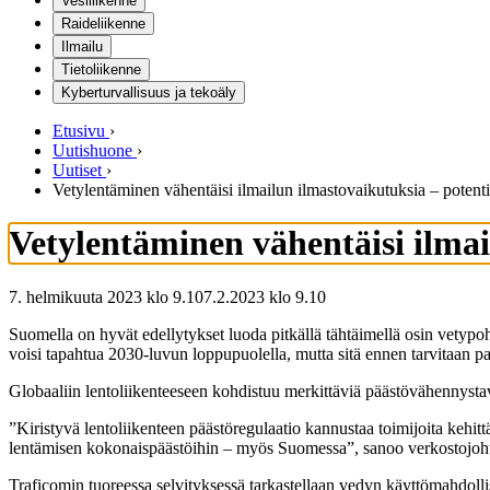
Vesiliikenne
Raideliikenne
Ilmailu
Tietoliikenne
Kyberturvallisuus ja tekoäly
Etusivu
›
Uutishuone
›
Uutiset
›
Vetylentäminen vähentäisi ilmailun ilmastovaikutuksia – poten
Vetylentäminen vähentäisi ilma
7. helmikuuta 2023 klo 9.10
7.2.2023
klo
9.10
Suomella on hyvät edellytykset luoda pitkällä tähtäimellä osin vetypoh
voisi tapahtua 2030-luvun loppupuolella, mutta sitä ennen tarvitaan pa
Globaaliin lentoliikenteeseen kohdistuu merkittäviä päästövähennystavoi
”Kiristyvä lentoliikenteen päästöregulaatio kannustaa toimijoita kehit
lentämisen kokonaispäästöihin – myös Suomessa”, sanoo verkostojoh
Traficomin tuoreessa selvityksessä tarkastellaan vedyn käyttömahdollis