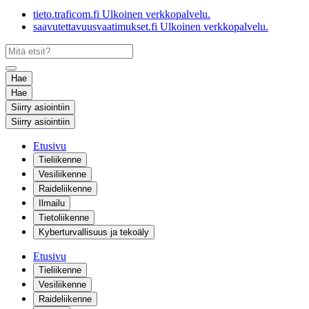
tieto.traficom.fi
Ulkoinen verkkopalvelu.
saavutettavuusvaatimukset.fi
Ulkoinen verkkopalvelu.
Hae
Hae
Siirry asiointiin
Siirry asiointiin
Etusivu
Tieliikenne
Vesiliikenne
Raideliikenne
Ilmailu
Tietoliikenne
Kyberturvallisuus ja tekoäly
Etusivu
Tieliikenne
Vesiliikenne
Raideliikenne