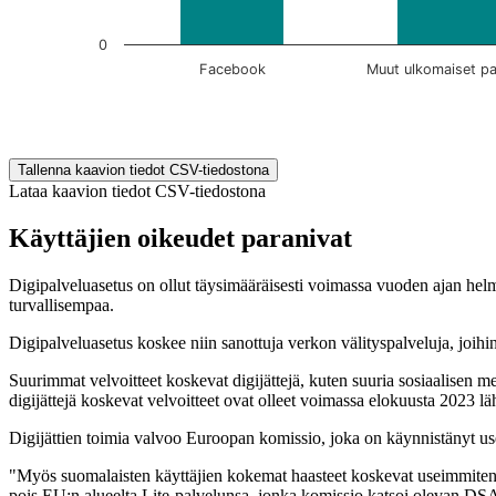
0
Facebook
Muut ulkomaiset pa
End of interactive chart.
Tallenna kaavion tiedot CSV-tiedostona
Lataa kaavion tiedot CSV-tiedostona
Käyttäjien oikeudet paranivat
Digipalveluasetus on ollut täysimääräisesti voimassa vuoden ajan helm
turvallisempaa.
Digipalveluasetus koskee niin sanottuja verkon välityspalveluja, joih
Suurimmat velvoitteet koskevat digijättejä, kuten suuria sosiaalisen 
digijättejä koskevat velvoitteet ovat olleet voimassa elokuusta 2023 lä
Digijättien toimia valvoo Euroopan komissio, joka on käynnistänyt use
"Myös suomalaisten käyttäjien kokemat haasteet koskevat useimmiten di
pois EU:n alueelta Lite-palvelunsa, jonka komissio katsoi olevan D