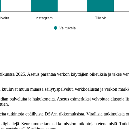
lvelut
Instagram
Tiktok
Valituksia
ikuussa 2025. Asetus parantaa verkon käyttäjien oikeuksia ja tekee ver
in kuuluvat muun muassa säilytyspalvelut, verkkoalustat ja verkon mark
median palveluita ja hakukoneita. Asetus esimerkiksi velvoittaa alustoj
htien.
ita tutkintoja epäillyistä DSA:n rikkomuksista. Virallisia tutkimuksia 
gijättejä. Seuraamme tarkasti komission tutkintojen etenemistä. Tutkin
SA:n vastainen", Koskinen sanoo.