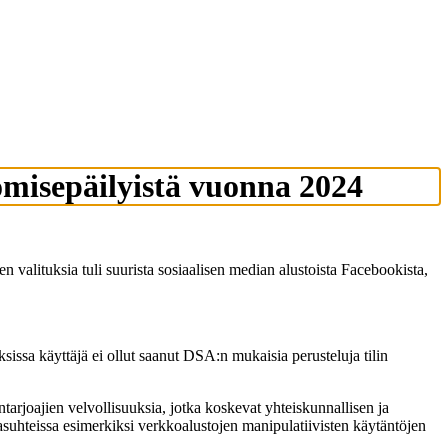
komisepäilyistä vuonna 2024
alituksia tuli suurista sosiaalisen median alustoista Facebookista,
auksissa käyttäjä ei ollut saanut DSA:n mukaisia perusteluja tilin
tarjoajien velvollisuuksia, jotka koskevat yhteiskunnallisen ja
jasuhteissa esimerkiksi verkkoalustojen manipulatiivisten käytäntöjen