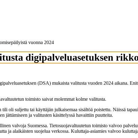
kkomisepäilyistä vuonna 2024
litusta digipalveluasetuksen rik
palveluasetuksen (DSA) mukaista valitusta vuoden 2024 aikana. Eniten v
ojavaltuutetun toimisto saivat molemmat kolme valitusta.
 tili oli suljettu tai käyttäjän julkaisemaa sisältöä poistettu. Näissä tap
 jättämiseen ja valitusten käsittelyssä havaittiin puutteita.
llinen valvoja Suomessa. Tietosuojavaltuutetun toimisto valvoo palvelun
uutta ja alaikäisten suojelua verkossa. Kuluttaja-asiamies valvoo kulutta