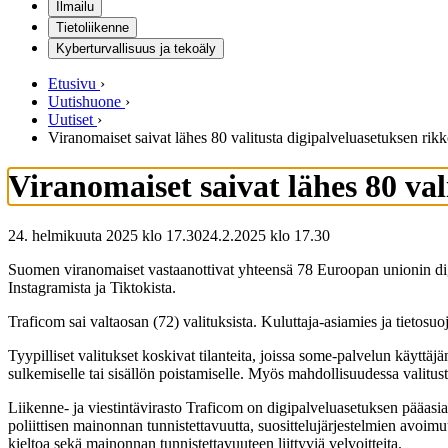
Ilmailu
Tietoliikenne
Kyberturvallisuus ja tekoäly
Etusivu
›
Uutishuone
›
Uutiset
›
Viranomaiset saivat lähes 80 valitusta digipalveluasetuksen ri
Viranomaiset saivat lähes 80 va
24. helmikuuta 2025 klo 17.30
24.2.2025
klo
17.30
Suomen viranomaiset vastaanottivat yhteensä 78 Euroopan unionin digi
Instagramista ja Tiktokista.
Traficom sai valtaosan (72) valituksista. Kuluttaja-asiamies ja tietosu
Tyypilliset valitukset koskivat tilanteita, joissa some-palvelun käyttäjän
sulkemiselle tai sisällön poistamiselle. Myös mahdollisuudessa valitusten
Liikenne- ja viestintävirasto Traficom on digipalveluasetuksen pääasia
poliittisen mainonnan tunnistettavuutta, suosittelujärjestelmien avoim
kieltoa sekä mainonnan tunnistettavuuteen liittyviä velvoitteita.