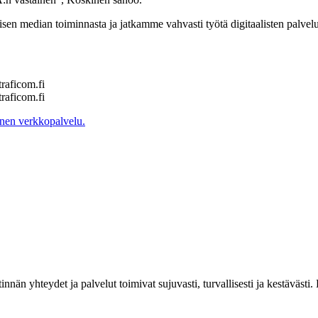
n median toiminnasta ja jatkamme vahvasti työtä digitaalisten palvelu
traficom.fi
raficom.fi
nen verkkopalvelu.
estinnän yhteydet ja palvelut toimivat sujuvasti, turvallisesti ja kestäv