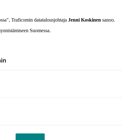
ossa", Traficomin datatalousjohtaja
Jenni Koskinen
sanoo.
 käynnistämiseen Suomessa.
ain