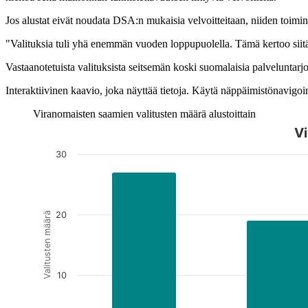
Jos alustat eivät noudata DSA:n mukaisia velvoitteitaan, niiden toiminn
"Valituksia tuli yhä enemmän vuoden loppupuolella. Tämä kertoo siitä, 
Vastaanotetuista valituksista seitsemän koski suomalaisia palveluntarj
Interaktiivinen kaavio, joka näyttää tietoja. Käytä näppäimistönavigoint
Viranomaisten saamien valitusten määrä alustoittain
Vi
Kuvaaja on interaktiivinen. Siirry kuvaajaan sarkaimella ja selaa
30
20
Valitusten määrä
10