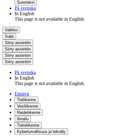
Suomeksi
På svenska
In English
This page is not available in English.
Valikko
Sulje
Siirry asiointiin
Siirry asiointiin
Siirry asiointiin
Siirry asiointiin
På svenska
In English
This page is not available in English.
Etusivu
Tieliikenne
Vesiliikenne
Raideliikenne
Ilmailu
Tietoliikenne
Kyberturvallisuus ja tekoäly