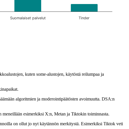
Suomalaiset palvelut
Tinder
kkoalustojen, kuten some-alustojen, käytöstä reilumpaa ja
kinapaikat.
a lisäämään algoritmien ja moderointipäätösten avoimuutta. DSA:n
on meneillään esimerkiksi X:n, Metan ja Tiktokin toiminnasta.
noilla on ollut jo nyt käytännön merkitystä. Esimerkiksi Tiktok veti