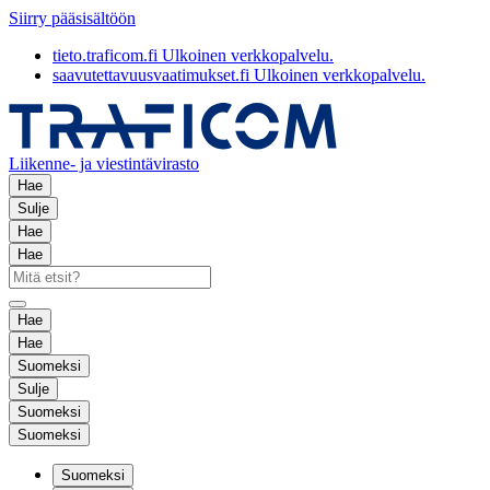
Siirry pääsisältöön
tieto.traficom.fi
Ulkoinen verkkopalvelu.
saavutettavuusvaatimukset.fi
Ulkoinen verkkopalvelu.
Liikenne- ja viestintävirasto
Hae
Sulje
Hae
Hae
Hae
Hae
Suomeksi
Sulje
Suomeksi
Suomeksi
Suomeksi