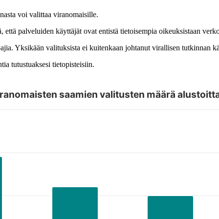
asta voi valittaa viranomaisille.
että palveluiden käyttäjät ovat entistä tietoisempia oikeuksistaan verk
oajia. Yksikään valituksista ei kuitenkaan johtanut virallisen tutkinnan
ia tutustuaksesi tietopisteisiin.
ranomaisten saamien valitusten määrä alustoitt
 datapisteitä nuolinäppäimillä.