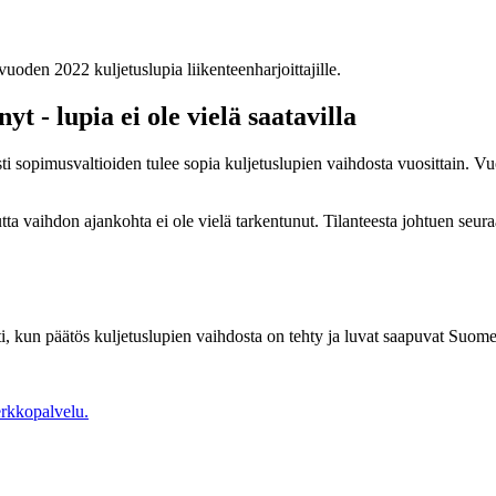
vuoden 2022 kuljetuslupia liikenteenharjoittajille.
t - lupia ei ole vielä saatavilla
sopimusvaltioiden tulee sopia kuljetuslupien vaihdosta vuosittain. Vuo
 vaihdon ajankohta ei ole vielä tarkentunut. Tilanteesta johtuen seuraavi
, kun päätös kuljetuslupien vaihdosta on tehty ja luvat saapuvat Suom
rkkopalvelu.