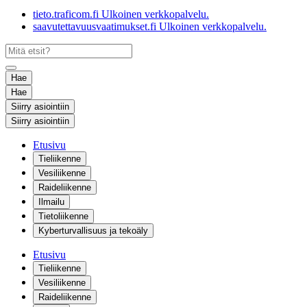
tieto.traficom.fi
Ulkoinen verkkopalvelu.
saavutettavuusvaatimukset.fi
Ulkoinen verkkopalvelu.
Hae
Hae
Siirry asiointiin
Siirry asiointiin
Etusivu
Tieliikenne
Vesiliikenne
Raideliikenne
Ilmailu
Tietoliikenne
Kyberturvallisuus ja tekoäly
Etusivu
Tieliikenne
Vesiliikenne
Raideliikenne