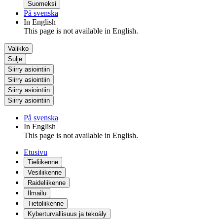
Suomeksi
På svenska
In English
This page is not available in English.
Valikko
Sulje
Siirry asiointiin
Siirry asiointiin
Siirry asiointiin
Siirry asiointiin
På svenska
In English
This page is not available in English.
Etusivu
Tieliikenne
Vesiliikenne
Raideliikenne
Ilmailu
Tietoliikenne
Kyberturvallisuus ja tekoäly