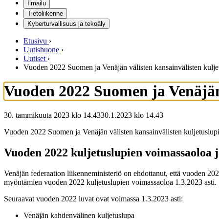
Ilmailu
Tietoliikenne
Kyberturvallisuus ja tekoäly
Etusivu
›
Uutishuone
›
Uutiset
›
Vuoden 2022 Suomen ja Venäjän välisten kansainvälisten kuljet
Vuoden 2022 Suomen ja Venäjän 
30. tammikuuta 2023 klo 14.43
30.1.2023
klo
14.43
Vuoden 2022 Suomen ja Venäjän välisten kansainvälisten kuljetuslupien
Vuoden 2022 kuljetuslupien voimassaoloa ja
Venäjän federaation liikenneministeriö on ehdottanut, että vuoden 
myöntämien vuoden 2022 kuljetuslupien voimassaoloa 1.3.2023 asti.
Seuraavat vuoden 2022 luvat ovat voimassa 1.3.2023 asti:
Venäjän kahdenvälinen kuljetuslupa