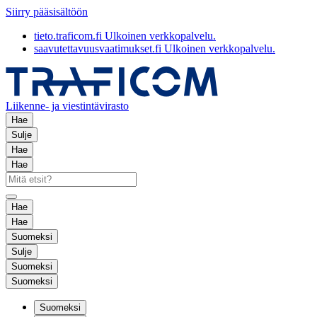
Siirry pääsisältöön
tieto.traficom.fi
Ulkoinen verkkopalvelu.
saavutettavuusvaatimukset.fi
Ulkoinen verkkopalvelu.
Liikenne- ja viestintävirasto
Hae
Sulje
Hae
Hae
Hae
Hae
Suomeksi
Sulje
Suomeksi
Suomeksi
Suomeksi