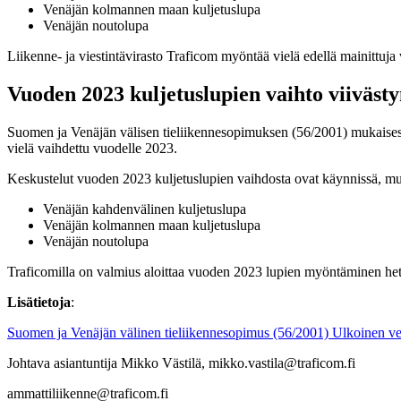
Venäjän kolmannen maan kuljetuslupa
Venäjän noutolupa
Liikenne- ja viestintävirasto Traficom myöntää vielä edellä mainittuja 
Vuoden 2023 kuljetuslupien vaihto viivästyny
Suomen ja Venäjän välisen tieliikennesopimuksen (56/2001) mukaisesti 
vielä vaihdettu vuodelle 2023.
Keskustelut vuoden 2023 kuljetuslupien vaihdosta ovat käynnissä, mutta
Venäjän kahdenvälinen kuljetuslupa
Venäjän kolmannen maan kuljetuslupa
Venäjän noutolupa
Traficomilla on valmius aloittaa vuoden 2023 lupien myöntäminen heti
Lisätietoja
:
Suomen ja Venäjän välinen tieliikennesopimus (56/2001)
Ulkoinen ve
Johtava asiantuntija Mikko Västilä, mikko.vastila@traficom.fi
ammattiliikenne@traficom.fi