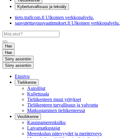
Tietoliikenne
Kyberturvallisuus ja tekoäly
tieto.traficom.fi
Ulkoinen verkkopalvelu.
saavutettavuusvaatimukset.fi
Ulkoinen verkkopalvelu.
Hae
Hae
Siirry asiointiin
Siirry asiointiin
Etusivu
Tieliikenne
Autoilijat
Kuljetusala
Tieliikenteen muut yritykset
Tieliikenteen turvallisuus ja valvonta
Matkustaminen tieliikenteessä
Vesiliikenne
Kauppamerenkulku
Laivamatkustajat
Merenkulun pätevyydet ja meriterveys