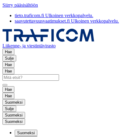
Siirry pääsisältöön
tieto.traficom.fi
Ulkoinen verkkopalvelu.
saavutettavuusvaatimukset.fi
Ulkoinen verkkopalvelu.
Liikenne- ja viestintävirasto
Hae
Sulje
Hae
Hae
Hae
Hae
Suomeksi
Sulje
Suomeksi
Suomeksi
Suomeksi