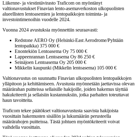
Liikenne- ja viestintävirasto Traficom on myöntänyt
valtionavustukset Finavian lento-asemaverkoston ulkopuolisten
alueellisten lentoasemien ja lentopaikkojen toiminta- ja
investointimenoihin vuodelle 2024.
Vuonna 2024 avustuksia myönnettiin seuraavasti:
Redstone AERO Oy (Helsinki-East Aerodrome/Pyhtään
lentopaikka) 375 000 €
Enontekiön Lentoasema Oy 75 000 €
Lappeenrannan Lentoasema Oy 86 250 €
Seinäjoen Lentoasema Oy 205 000 €
Mikkelin kaupunki (Mikkelin lentoasema) 105 000 €
Valtionavustus on suunnattu Finavian ulkopuolisten lentopaikkojen
ylläpitoon ja kehittämiseen. Avustusta myönnetään jaettavissa olevan
määrärahan puitteissa sellaisille hakijoille, joiden hakemus täyttää
hakukriteerit ja sellaisiin kustannuksiin, jotka parhaiten toteuttavat
haun tavoitteita.
Traficom tekee päätökset valtionavustusta saavista hakijoista
vuosittain hakemusten sisällön ja lukumäärän perusteella
määrärahojen puitteissa. Tästä johtuen myöntökriteerit voivat
vaihdella vuosittain.