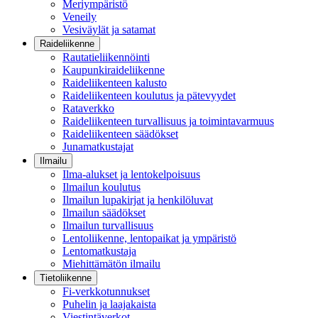
Meriympäristö
Veneily
Vesiväylät ja satamat
Raideliikenne
Rautatieliikennöinti
Kaupunkiraideliikenne
Raideliikenteen kalusto
Raideliikenteen koulutus ja pätevyydet
Rataverkko
Raideliikenteen turvallisuus ja toimintavarmuus
Raideliikenteen säädökset
Junamatkustajat
Ilmailu
Ilma-alukset ja lentokelpoisuus
Ilmailun koulutus
Ilmailun lupakirjat ja henkilöluvat
Ilmailun säädökset
Ilmailun turvallisuus
Lentoliikenne, lentopaikat ja ympäristö
Lentomatkustaja
Miehittämätön ilmailu
Tietoliikenne
Fi-verkkotunnukset
Puhelin ja laajakaista
Viestintäverkot