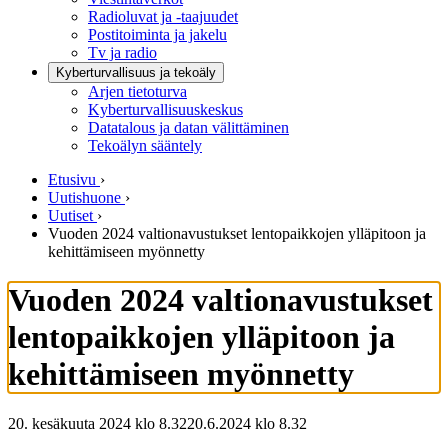
Radioluvat ja -taajuudet
Postitoiminta ja jakelu
Tv ja radio
Kyberturvallisuus ja tekoäly
Arjen tietoturva
Kyberturvallisuuskeskus
Datatalous ja datan välittäminen
Tekoälyn sääntely
Etusivu
›
Uutishuone
›
Uutiset
›
Vuoden 2024 valtionavustukset lentopaikkojen ylläpitoon ja
kehittämiseen myönnetty
Vuoden 2024 valtionavustukset
lentopaikkojen ylläpitoon ja
kehittämiseen myönnetty
20. kesäkuuta 2024 klo 8.32
20.6.2024
klo
8.32