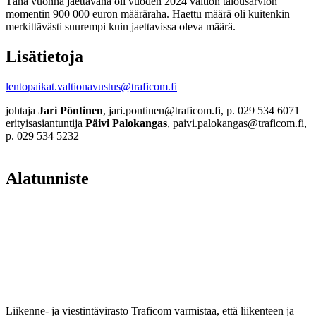
Tänä vuonna jaettavana oli vuoden 2024 valtion talousarvion
momentin 900 000 euron määräraha. Haettu määrä oli kuitenkin
merkittävästi suurempi kuin jaettavissa oleva määrä.
Lisätietoja
lentopaikat.valtionavustus@traficom.fi
johtaja
Jari Pöntinen
, jari.pontinen@traficom.fi, p. 029 534 6071
erityisasiantuntija
Päivi Palokangas
, paivi.palokangas@traficom.fi,
p. 029 534 5232
Alatunniste
Liikenne- ja viestintävirasto Traficom varmistaa, että liikenteen ja