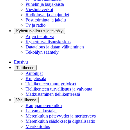
Puhelin ja laajakaista
Viestintäverkot
Radioluvat ja -taajuudet
Postitoiminta ja jakelu
Tv ja radio
Kyberturvallisuus ja tekoäly
Arjen tietoturva
Kyberturvallisuuskeskus
Datatalous ja datan välittäminen
Tekoälyn sääntely
Etusivu
Tieliikenne
Autoilijat
Kuljetusala
Tieliikenteen muut yritykset
Tieliikenteen turvallisuus ja valvonta
Matkustaminen tieliikenteessä
Vesiliikenne
Kauppamerenkulku
Laivamatkustajat
Merenkulun pätevyydet ja meriterveys
Merenkulun säädökset ja digitalisaatio
Merikartoitus