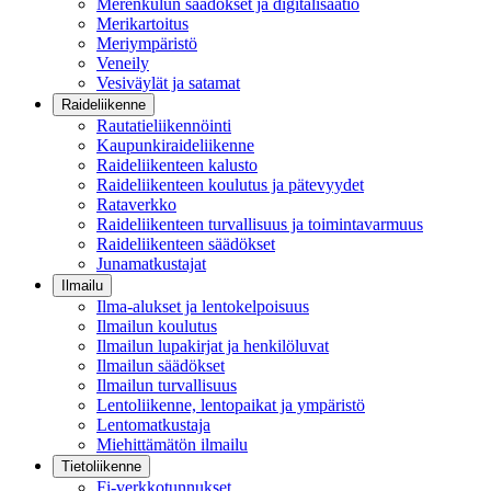
Merenkulun säädökset ja digitalisaatio
Merikartoitus
Meriympäristö
Veneily
Vesiväylät ja satamat
Raideliikenne
Rautatieliikennöinti
Kaupunkiraideliikenne
Raideliikenteen kalusto
Raideliikenteen koulutus ja pätevyydet
Rataverkko
Raideliikenteen turvallisuus ja toimintavarmuus
Raideliikenteen säädökset
Junamatkustajat
Ilmailu
Ilma-alukset ja lentokelpoisuus
Ilmailun koulutus
Ilmailun lupakirjat ja henkilöluvat
Ilmailun säädökset
Ilmailun turvallisuus
Lentoliikenne, lentopaikat ja ympäristö
Lentomatkustaja
Miehittämätön ilmailu
Tietoliikenne
Fi-verkkotunnukset