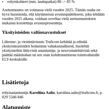
• erityiskohteet (mm. lauttapaikat) 80 -> 85 %
Asetusmuutos on voimassa vielä vuoden 2025. Tämän osalta on
hyvä huomioida, että käytännössä avustuspäätökseen, joka tehdään
vuoden 2025 aikana, voidaan soveltaa vielä asetusmuutoksen
mukaisia korotettuja avustusprosentteja.
Yksityisteiden valtionavustukset
Liikenne- ja viestintävirasto Traficom kehittää ja edistää
yksityistieasioiden hoitamista valtakunnallisesti, huolehtii
yksityisteihin liittyvistä asiantuntija- ja neuvontatehtävistä sekä
päättää määrärahan tai sen osan kohdentamisesta toimivaltaisille
ELY-keskuksille.
Lisätietoja
erityisasiantuntija
Karoliina Aalto
, karoliina.aalto@traficom.fi, p.
029 5346 846
Alatunniste