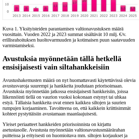
Kuva 1. Yksityisteiden parantamisen valtionavustuksen määrä
vuosittain. Vuoden 2022 ja 2023 summat sisältävät 10 milj. €/v.
erillisrahoituksen huoltovarmuuden ja kotimaisen puun saatavuuden
varmistamiseksi.
Avustuksia myönnetään tällä hetkellä
ensisijaisesti vain siltahankkeisiin
Avustushakemusten määrä on nyt huomattavasti käytettävissä olevia
avustusvaroja suurempi ja hankkeita joudutaan priorisoimaan.
Avustuksia myönnetään jatkossa ensisijaisesti hankkeisiin, joissa
liikennöinti tiellä on vaurion vuoksi kokonaan estynyt tai uhkaa
estyä. Tällaisia hankkeita ovat ennen kaikkea siltojen ja suurien
rumpujen korjaaminen. Tavoitteena on, että kaikkein kriittisimmät
kohteet pystyttäisiin avustamaan maanlaajuisesti.
Yleiset periaatteet hankkeiden priorisoinnista on kirjattu
asetustasolle. Avustusta myönnetään valtionavustusmäärärahan
puitteissa ja erityisesti on huomioitava mm. siltojen korjaukset ja