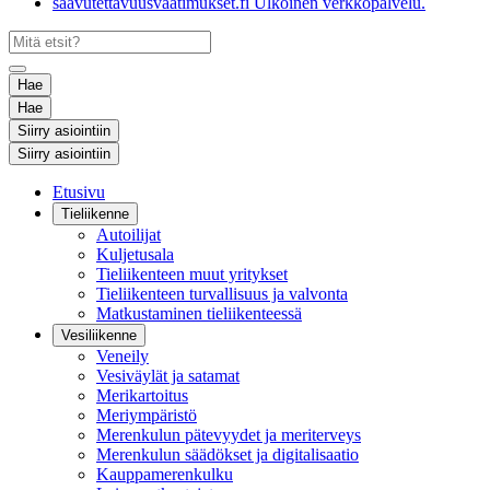
saavutettavuusvaatimukset.fi
Ulkoinen verkkopalvelu.
Hae
Hae
Siirry asiointiin
Siirry asiointiin
Etusivu
Tieliikenne
Autoilijat
Kuljetusala
Tieliikenteen muut yritykset
Tieliikenteen turvallisuus ja valvonta
Matkustaminen tieliikenteessä
Vesiliikenne
Veneily
Vesiväylät ja satamat
Merikartoitus
Meriympäristö
Merenkulun pätevyydet ja meriterveys
Merenkulun säädökset ja digitalisaatio
Kauppamerenkulku