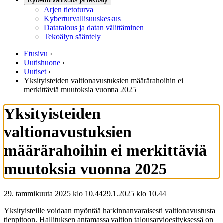
Kyberturvallisuus ja tekoäly
Arjen tietoturva
Kyberturvallisuuskeskus
Datatalous ja datan välittäminen
Tekoälyn sääntely
Etusivu
›
Uutishuone
›
Uutiset
›
Yksityisteiden valtionavustuksien määrärahoihin ei
merkittäviä muutoksia vuonna 2025
Yksityisteiden
valtionavustuksien
määrärahoihin ei merkittäviä
muutoksia vuonna 2025
29. tammikuuta 2025 klo 10.44
29.1.2025
klo
10.44
Yksityisteille voidaan myöntää harkinnanvaraisesti valtionavustusta
tienpitoon. Hallituksen antamassa valtion talousarvioesityksessä on