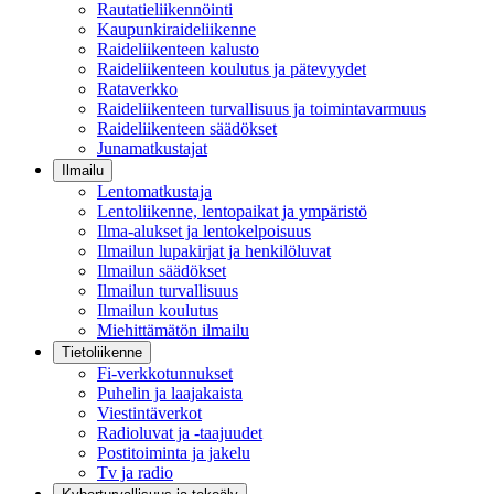
Rautatieliikennöinti
Kaupunkiraideliikenne
Raideliikenteen kalusto
Raideliikenteen koulutus ja pätevyydet
Rataverkko
Raideliikenteen turvallisuus ja toimintavarmuus
Raideliikenteen säädökset
Junamatkustajat
Ilmailu
Lentomatkustaja
Lentoliikenne, lentopaikat ja ympäristö
Ilma-alukset ja lentokelpoisuus
Ilmailun lupakirjat ja henkilöluvat
Ilmailun säädökset
Ilmailun turvallisuus
Ilmailun koulutus
Miehittämätön ilmailu
Tietoliikenne
Fi-verkkotunnukset
Puhelin ja laajakaista
Viestintäverkot
Radioluvat ja -taajuudet
Postitoiminta ja jakelu
Tv ja radio