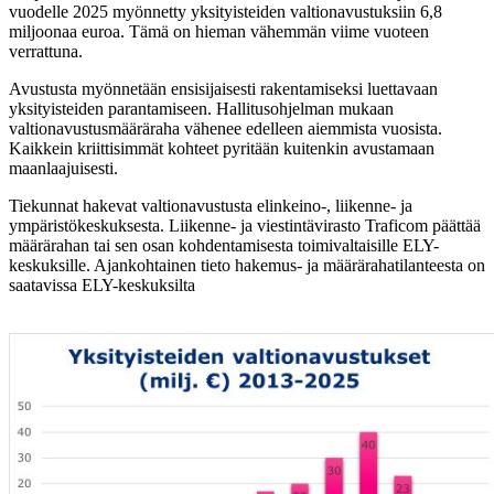
vuodelle 2025 myönnetty yksityisteiden valtionavustuksiin 6,8
miljoonaa euroa. Tämä on hieman vähemmän viime vuoteen
verrattuna.
Avustusta myönnetään ensisijaisesti rakentamiseksi luettavaan
yksityisteiden parantamiseen. Hallitusohjelman mukaan
valtionavustusmääräraha vähenee edelleen aiemmista vuosista.
Kaikkein kriittisimmät kohteet pyritään kuitenkin avustamaan
maanlaajuisesti.
Tiekunnat hakevat valtionavustusta elinkeino-, liikenne- ja
ympäristökeskuksesta. Liikenne- ja viestintävirasto Traficom päättää
määrärahan tai sen osan kohdentamisesta toimivaltaisille ELY-
keskuksille. Ajankohtainen tieto hakemus- ja määrärahatilanteesta on
saatavissa ELY-keskuksilta