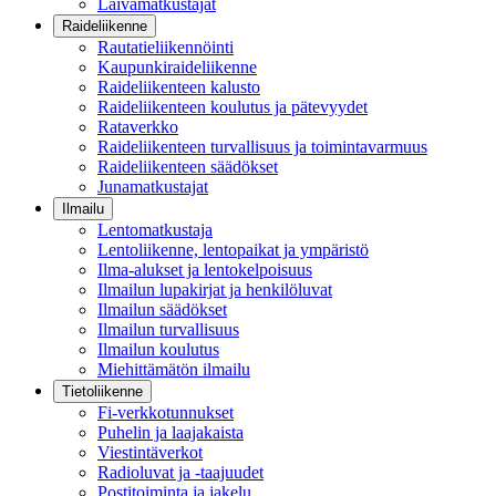
Laivamatkustajat
Raideliikenne
Rautatieliikennöinti
Kaupunkiraideliikenne
Raideliikenteen kalusto
Raideliikenteen koulutus ja pätevyydet
Rataverkko
Raideliikenteen turvallisuus ja toimintavarmuus
Raideliikenteen säädökset
Junamatkustajat
Ilmailu
Lentomatkustaja
Lentoliikenne, lentopaikat ja ympäristö
Ilma-alukset ja lentokelpoisuus
Ilmailun lupakirjat ja henkilöluvat
Ilmailun säädökset
Ilmailun turvallisuus
Ilmailun koulutus
Miehittämätön ilmailu
Tietoliikenne
Fi-verkkotunnukset
Puhelin ja laajakaista
Viestintäverkot
Radioluvat ja -taajuudet
Postitoiminta ja jakelu