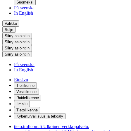
Suomeksi
På svenska
In English
Valikko
Sulje
Siirry asiointiin
Siirry asiointiin
Siirry asiointiin
Siirry asiointiin
På svenska
In English
Etusivu
Tieliikenne
Vesiliikenne
Raideliikenne
Ilmailu
Tietoliikenne
Kyberturvallisuus ja tekoäly
tieto.traficom.fi
Ulkoinen verkkopalvelu.