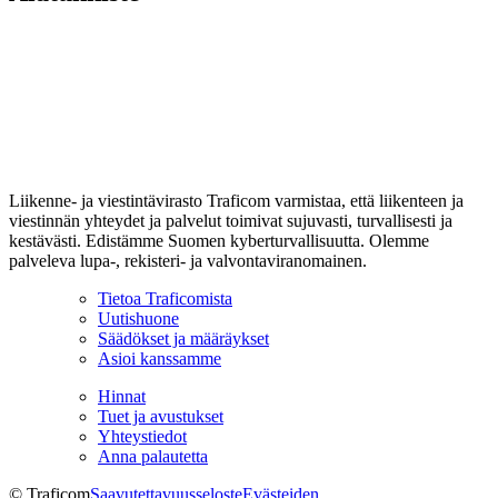
Liikenne- ja viestintävirasto Traficom varmistaa, että liikenteen ja
viestinnän yhteydet ja palvelut toimivat sujuvasti, turvallisesti ja
kestävästi. Edistämme Suomen kyberturvallisuutta. Olemme
palveleva lupa-, rekisteri- ja valvontaviranomainen.
Tietoa Traficomista
Uutishuone
Säädökset ja määräykset
Asioi kanssamme
Hinnat
Tuet ja avustukset
Yhteystiedot
Anna palautetta
© Traficom
Saavutettavuusseloste
Evästeiden