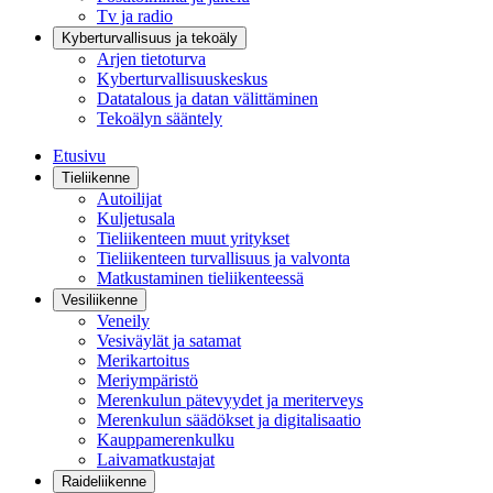
Tv ja radio
Kyberturvallisuus ja tekoäly
Arjen tietoturva
Kyberturvallisuuskeskus
Datatalous ja datan välittäminen
Tekoälyn sääntely
Etusivu
Tieliikenne
Autoilijat
Kuljetusala
Tieliikenteen muut yritykset
Tieliikenteen turvallisuus ja valvonta
Matkustaminen tieliikenteessä
Vesiliikenne
Veneily
Vesiväylät ja satamat
Merikartoitus
Meriympäristö
Merenkulun pätevyydet ja meriterveys
Merenkulun säädökset ja digitalisaatio
Kauppamerenkulku
Laivamatkustajat
Raideliikenne