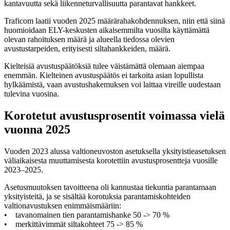
kantavuutta sekä liikenneturvallisuutta parantavat hankkeet.
Traficom laatii vuoden 2025 määrärahakohdennuksen, niin että siinä
huomioidaan ELY-keskusten aikaisemmilta vuosilta käyttämättä
olevan rahoituksen määrä ja alueella tiedossa olevien
avustustarpeiden, erityisesti siltahankkeiden, määrä.
Kielteisiä avustuspäätöksiä tulee väistämättä olemaan aiempaa
enemmän. Kielteinen avustuspäätös ei tarkoita asian lopullista
hylkäämistä, vaan avustushakemuksen voi laittaa vireille uudestaan
tulevina vuosina.
Korotetut avustusprosentit voimassa vielä
vuonna 2025
Vuoden 2023 alussa valtioneuvoston asetuksella yksityistieasetuksen
väliaikaisesta muuttamisesta korotettiin avustusprosentteja vuosille
2023–2025.
Asetusmuutoksen tavoitteena oli kannustaa tiekuntia parantamaan
yksityisteitä, ja se sisältää korotuksia parantamiskohteiden
valtionavustuksen enimmäismääriin:
• tavanomainen tien parantamishanke 50 -> 70 %
• merkittävimmät siltakohteet 75 -> 85 %