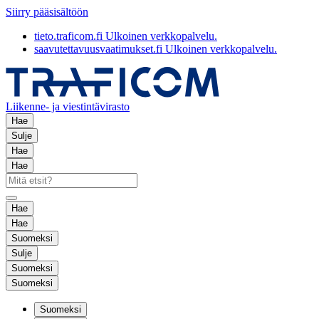
Siirry pääsisältöön
tieto.traficom.fi
Ulkoinen verkkopalvelu.
saavutettavuusvaatimukset.fi
Ulkoinen verkkopalvelu.
Liikenne- ja viestintävirasto
Hae
Sulje
Hae
Hae
Hae
Hae
Suomeksi
Sulje
Suomeksi
Suomeksi
Suomeksi