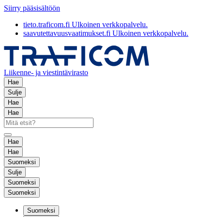
Siirry pääsisältöön
tieto.traficom.fi
Ulkoinen verkkopalvelu.
saavutettavuusvaatimukset.fi
Ulkoinen verkkopalvelu.
Liikenne- ja viestintävirasto
Hae
Sulje
Hae
Hae
Hae
Hae
Suomeksi
Sulje
Suomeksi
Suomeksi
Suomeksi