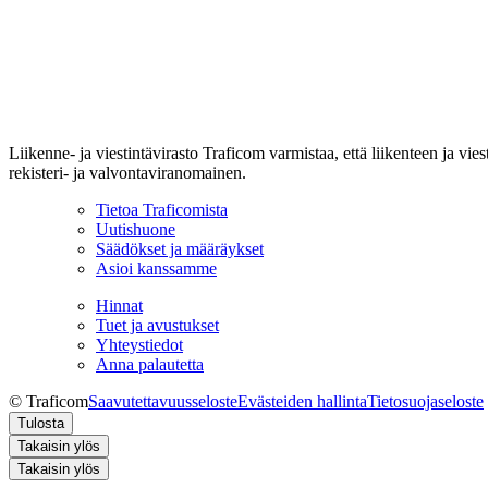
Liikenne- ja viestintävirasto Traficom varmistaa, että liikenteen ja vi
rekisteri- ja valvontaviranomainen.
Tietoa Traficomista
Uutishuone
Säädökset ja määräykset
Asioi kanssamme
Hinnat
Tuet ja avustukset
Yhteystiedot
Anna palautetta
© Traficom
Saavutettavuusseloste
Evästeiden hallinta
Tietosuojaseloste
Tulosta
Takaisin ylös
Takaisin ylös