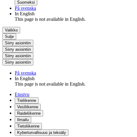
Suomeksi
På svenska
In English
This page is not available in English.
Valikko
Sulje
Siirry asiointiin
Siirry asiointiin
Siirry asiointiin
Siirry asiointiin
På svenska
In English
This page is not available in English.
Etusivu
Tieliikenne
Vesiliikenne
Raideliikenne
Ilmailu
Tietoliikenne
Kyberturvallisuus ja tekoäly