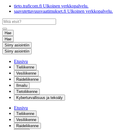
tieto.traficom.fi
Ulkoinen verkkopalvelu.
saavutettavuusvaatimukset.fi
Ulkoinen verkkopalvelu.
Hae
Hae
Siirry asiointiin
Siirry asiointiin
Etusivu
Tieliikenne
Vesiliikenne
Raideliikenne
Ilmailu
Tietoliikenne
Kyberturvallisuus ja tekoäly
Etusivu
Tieliikenne
Vesiliikenne
Raideliikenne