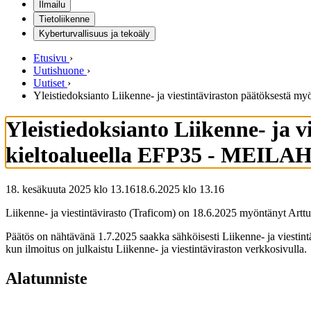
Ilmailu
Tietoliikenne
Kyberturvallisuus ja tekoäly
Etusivu
›
Uutishuone
›
Uutiset
›
Yleistiedoksianto Liikenne- ja viestintäviraston päätöksestä 
Yleistiedoksianto Liikenne- ja 
kieltoalueella EFP35 - MEILA
18. kesäkuuta 2025 klo 13.16
18.6.2025
klo
13.16
Liikenne- ja viestintävirasto (Traficom) on 18.6.2025 myöntänyt Artt
Päätös on nähtävänä 1.7.2025 saakka sähköisesti Liikenne- ja viestint
kun ilmoitus on julkaistu Liikenne- ja viestintäviraston verkkosivulla.
Alatunniste