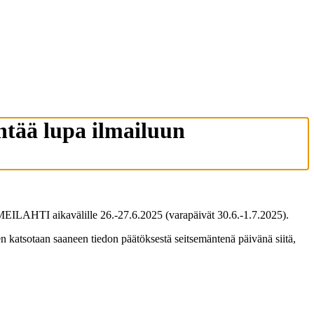
öntää lupa ilmailuun
- MEILAHTI aikavälille 26.-27.6.2025 (varapäivät 30.6.-1.7.2025).
en katsotaan saaneen tiedon päätöksestä seitsemäntenä päivänä siitä,