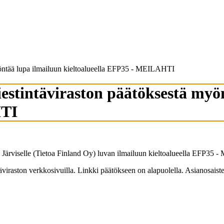
myöntää lupa ilmailuun kieltoalueella EFP35 - MEILAHTI
viestintäviraston päätöksestä my
HTI
u Järviselle (Tietoa Finland Oy) luvan ilmailuun kieltoalueella EFP35 
äviraston verkkosivuilla. Linkki päätökseen on alapuolella. Asianosaist