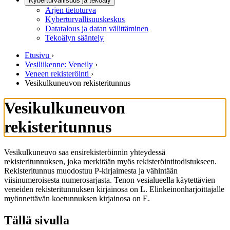
Kyberturvallisuus ja tekoäly
Arjen tietoturva
Kyberturvallisuuskeskus
Datatalous ja datan välittäminen
Tekoälyn sääntely
Etusivu
›
Vesiliikenne: Veneily
›
Veneen rekisteröinti
›
Vesikulkuneuvon rekisteritunnus
Vesikulkuneuvon
rekisteritunnus
Vesikulkuneuvo saa ensirekisteröinnin yhteydessä
rekisteritunnuksen, joka merkitään myös rekisteröintitodistukseen.
Rekisteritunnus muodostuu P-kirjaimesta ja vähintään
viisinumeroisesta numerosarjasta. Tenon vesialueella käytettävien
veneiden rekisteritunnuksen kirjainosa on L. Elinkeinonharjoittajalle
myönnettävän koetunnuksen kirjainosa on E.
Tällä sivulla