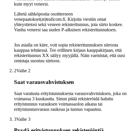
kuin myyt veneesi.
Lähetä sähköpostia osoitteeseen
venepaatokset(at)traficom.fi. Kirjoita viestiin omat
yhteystietosi sekä veneen rekisteritunnus, jota siirto koskee.
Vanha veneesi saa uuden P-alkuisen rekisteritunnuksen.
Jos asialla on kiire, voit sopia rekisteritunnuksen siirrosta
kauppaa tehtäessä. Tee erillinen kirjaus kauppakirjaan, että
rekisteritunnus XX säilyy myyjällä. Näin varmistat, että uusi
omistaja suostuu siirtoon.
2
Vaihe 2
Saat varausvahvistuksen
Saat varatusta erityistunnuksesta varausvahvistuksen, joka on
voimassa 3 kuukautta. Sinun pitää rekisteröidä haluttu
erityistunnus varauksen voimassaolon aikana tai
erityistunnusvaraus raukeaa ja tunnus vapautuu.
3
Vaihe 3
Pyydä erityistunnuksen rekisteröintiä