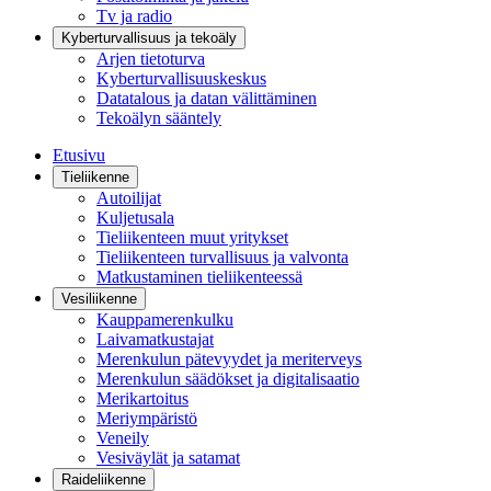
Tv ja radio
Kyberturvallisuus ja tekoäly
Arjen tietoturva
Kyberturvallisuuskeskus
Datatalous ja datan välittäminen
Tekoälyn sääntely
Etusivu
Tieliikenne
Autoilijat
Kuljetusala
Tieliikenteen muut yritykset
Tieliikenteen turvallisuus ja valvonta
Matkustaminen tieliikenteessä
Vesiliikenne
Kauppamerenkulku
Laivamatkustajat
Merenkulun pätevyydet ja meriterveys
Merenkulun säädökset ja digitalisaatio
Merikartoitus
Meriympäristö
Veneily
Vesiväylät ja satamat
Raideliikenne