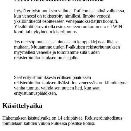
Pyydä erityistunnuksen vaihtoa Traficomista siinä vaiheessa,
kun veneesi on rekisteröity nimillesi. Ilmoita veneesi
yksilöintitiedot osoitteeseen venepaatokset(at)traficom.fi.
Yksilöintitieto voi olla esim. veneen runkonumero eli WIN-
koodi tai nykyinen rekisteritunnus.
Jos olet sopinut asiasta ainoastaan kauppakirjassa, liitä se
mukaan. Muutamme uuden P-alkuisen rekisteritunnuksen
myymällesi veneelle ja toimitamme siitä uuden
rekisteröintitodistuksen omistajalle.
Saat erityistunnuksesta erillisen päätöksen
rekisteröintitodistuksen lisäksi. Jos veneessäsi on kiinnitettynä
vanha tunnus, vaihda sen uuteen heti, kun saat
erityistunnuspäätöksen.
Käsittelyaika
Hakemuksen käsittelyaika on 14 arkipäivää. Rekisteröintitodistus
toimitetaan kahden viikon kuluessa postitse kotiisi.