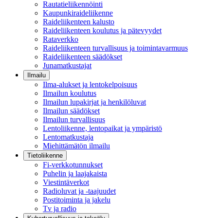
Rautatieliikennöinti
Kaupunkiraideliikenne
Raideliikenteen kalusto
Raideliikenteen koulutus ja pätevyydet
Rataverkko
Raideliikenteen turvallisuus ja toimintavarmuus
Raideliikenteen säädökset
Junamatkustajat
Ilmailu
Ilma-alukset ja lentokelpoisuus
Ilmailun koulutus
Ilmailun lupakirjat ja henkilöluvat
Ilmailun säädökset
Ilmailun turvallisuus
Lentoliikenne, lentopaikat ja ympäristö
Lentomatkustaja
Miehittämätön ilmailu
Tietoliikenne
Fi-verkkotunnukset
Puhelin ja laajakaista
Viestintäverkot
Radioluvat ja -taajuudet
Postitoiminta ja jakelu
Tv ja radio