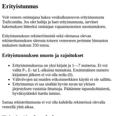
Erityistunnus
Voit veneen omistajana hakea vesikulkuneuvon erityistunnusta
Traficomilta. Jos olet haltija ja haet erityistunnusta, tarvitset
hakemuksen liitteeksi omistajan vapaamuotoisen suostumuksen.
Erityistunnuksen rekisteröinnistä sekä olemassa olevan
rekisteritunnuksen siirrosta toiseen veneeseen perimme hinnaston
mukaisen maksun 350 euroa.
Erityistunnuksen muoto ja rajoitukset
Erityistunnuksessa on yksi kirjain ja 1—7 numeroa. Et voi
valita P-, E- tai L-alkuisia tunnuksia. Ensimmäinen numero
kirjaimen jälkeen ei voi olla nolla (0).
Väliviivojen tai muiden erikoismerkkien käyttö ei ole sallittu.
Erityistunnus ei saa sisältää hyvän tavan tai yleisen
järjestyksen vastaisia ilmaisuja. Päätämme tapauskohtaisesti,
hyväksytäänkö haettu tunnus.
Samaa rekisteritunnusta ei voi olla kahdella rekisterissä olevalla
veneellä yhtä aikaa.