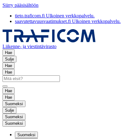
Siirry pääsisältöön
tieto.traficom.fi
Ulkoinen verkkopalvelu.
saavutettavuusvaatimukset.fi
Ulkoinen verkkopalvelu.
Liikenne- ja viestintävirasto
Hae
Sulje
Hae
Hae
Hae
Hae
Suomeksi
Sulje
Suomeksi
Suomeksi
Suomeksi