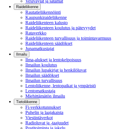
Vesiväylät ja satamat
Raideliikenne
Rautatieliikennöinti
Kaupunkiraideliikenne
Raideliikenteen kalusto
Raideliikenteen koulutus ja pätevyydet
Rataverkko
Raideliikenteen turvallisuus ja toimintavarmuus
Raideliikenteen säädökset
Junamatkustajat
Ilmailu
Ilma-alukset ja lentokelpoisuus
Ilmailun koulutus
Ilmailun lupakirjat ja henkilöluvat
Ilmailun säädökset
Ilmailun turvallisuus
Lentoliikenne, lentopaikat ja ympäristö
Lentomatkustaja
Miehittämätön ilmailu
Tietoliikenne
Fi-verkkotunnukset
Puhelin ja laajakaista
Viestintäverkot
Radioluvat ja -taajuudet
Postitoiminta ja jakelu