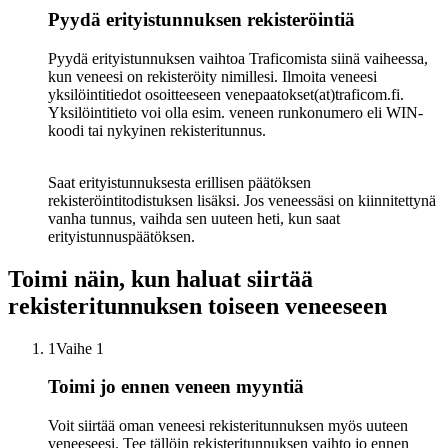
Pyydä erityistunnuksen rekisteröintiä
Pyydä erityistunnuksen vaihtoa Traficomista siinä vaiheessa,
kun veneesi on rekisteröity nimillesi. Ilmoita veneesi
yksilöintitiedot osoitteeseen venepaatokset(at)traficom.fi.
Yksilöintitieto voi olla esim. veneen runkonumero eli WIN-
koodi tai nykyinen rekisteritunnus.
Saat erityistunnuksesta erillisen päätöksen
rekisteröintitodistuksen lisäksi. Jos veneessäsi on kiinnitettynä
vanha tunnus, vaihda sen uuteen heti, kun saat
erityistunnuspäätöksen.
Toimi näin, kun haluat siirtää
rekisteritunnuksen toiseen veneeseen
1
Vaihe 1
Toimi jo ennen veneen myyntiä
Voit siirtää oman veneesi rekisteritunnuksen myös uuteen
veneeseesi. Tee tällöin rekisteritunnuksen vaihto jo ennen