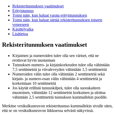
Rekisteritunnuksen vaatimukset
Erityistunnus
Toimi näin, kun haluat varata erityistunnuksen
Toimi näin, kun haluat siirtää rekisteritunnuksen toiseen
veneeseen
Käsittelyaika
Lisätietoa
Rekisteritunnuksen vaatimukset
Kirjaimen ja numeroiden tulee olla sen väriset, että ne
erottuvat hyvin taustastaan
Tunnuksen numero- ja kirjainkorkeuden tulee olla vähintään
7,5 senttimetriä ja viivaleveyden vähintään 1,5 senttimetriä
Numeroiden välin tulee olla vähintään 2 senttimetriä sekä
kirjain- ja numero-osan välin vähintään 4 senttimetriä ja
korkeintaan 10 senttimetriä
Jos käytät erillistä tunnuskilpeä, tulee olla suorakaiteen
muotoinen, vähintään 12 senttimetrin korkuinen ja ulottua
vähintään 2,5 senttimetriä tunnuksen kummallekin puolille.
Merkitse vesikulkuneuvon rekisteritunnus kummallekin sivulle siten,
että se on vesikulkuneuvon liikkuessa selvästi näkyvissä.