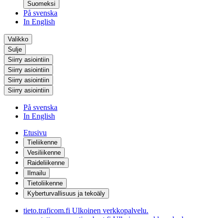
Suomeksi
På svenska
In English
Valikko
Sulje
Siirry asiointiin
Siirry asiointiin
Siirry asiointiin
Siirry asiointiin
På svenska
In English
Etusivu
Tieliikenne
Vesiliikenne
Raideliikenne
Ilmailu
Tietoliikenne
Kyberturvallisuus ja tekoäly
tieto.traficom.fi
Ulkoinen verkkopalvelu.