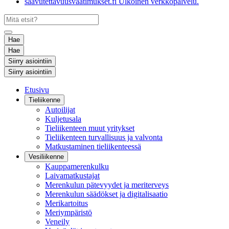
saavutettavuusvaatimukset.fi
Ulkoinen verkkopalvelu.
Hae
Hae
Siirry asiointiin
Siirry asiointiin
Etusivu
Tieliikenne
Autoilijat
Kuljetusala
Tieliikenteen muut yritykset
Tieliikenteen turvallisuus ja valvonta
Matkustaminen tieliikenteessä
Vesiliikenne
Kauppamerenkulku
Laivamatkustajat
Merenkulun pätevyydet ja meriterveys
Merenkulun säädökset ja digitalisaatio
Merikartoitus
Meriympäristö
Veneily