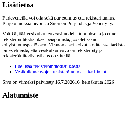
Lisätietoa
Purjeveneillä voi olla sekä purjetunnus että rekisteritunnus.
Purjetunnuksia myöntää Suomen Purjehdus ja Veneily ry.
Voit käyttää vesikulkuneuvoasi uudella tunnuksella jo ennen
rekisteröintitodistuksen saapumista, jos olet saanut
erityistunnuspäätöksen. Viranomaiset voivat tarvittaessa tarkistaa
järjestelmästä, että vesikulkuneuvo on rekisteröity ja
rekisteröintitodistustilaus on vireillä.
Lue lisää rekisteröintitodistuksesta
Vesikulkuneuvojen rekisteröinnin asiakashinnat
Sivu on viimeksi päivitetty
16.7.2026
16. heinäkuuta 2026
Alatunniste