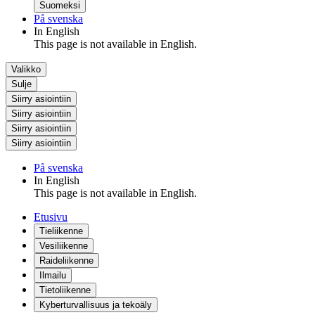
Suomeksi
På svenska
In English
This page is not available in English.
Valikko
Sulje
Siirry asiointiin
Siirry asiointiin
Siirry asiointiin
Siirry asiointiin
På svenska
In English
This page is not available in English.
Etusivu
Tieliikenne
Vesiliikenne
Raideliikenne
Ilmailu
Tietoliikenne
Kyberturvallisuus ja tekoäly