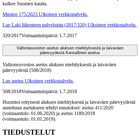
kulkee Suomen kautta.
Muutos 175/2023
Ulkoinen verkkopalvelu.
Lue Laki liikenteen palveluista (2017/320)
Ulkoinen verkkopalvelu.
320/2017
Voimaantulopäivä: 1.7.2017
Valtioneuvoston asetus aluksen miehityksestä ja laivaväen
pätevyydestä
Kansallinen asetus
Valtioneuvoston asetus aluksen miehityksestä ja laivaväen
pätevyydestä (508/2018)
Lue asetus
Ulkoinen verkkopalvelu.
508/2018
Voimaantulopäivä: 1.7.2018
Huomioi erityisesti aluksen miehityksestä ja laivaväen pätevyydestä
annettuun asetukseen tehdyt muutokset: asetus 411/2020
(voimaantulo:
01.06.2020) ja
asetus 1189/2018
(voimaantulo: 01.01.2019).
TIEDUSTELUT