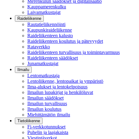
Merenkulun säädökset ja digitalisaatio
Kauppamerenkulku
Laivamatkustajat
Raideliikenne
Rautatieliikennöinti
Kaupunkiraideliikenne
Raideliikenteen kalusto
Raideliikenteen koulutus ja pätevyydet
Rataverkko
Raideliikenteen turvallisuus ja toimintavarmuus
Raideliikenteen säädökset
Junamatkustajat
Ilmailu
Lentomatkustaja
Lentoliikenne, lentopaikat ja ympäristö
Ilma-alukset ja lentokelpoisuus
Ilmailun lupakirjat ja henkilöluvat
Ilmailun säädökset
Ilmailun turvallisuus
Ilmailun koulutus
Miehittämätön ilmailu
Tietoliikenne
Fi-verkkotunnukset
Puhelin ja laajakaista
Viestintäverkot