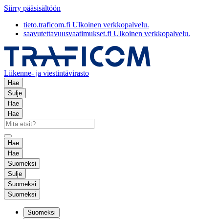
Siirry pääsisältöön
tieto.traficom.fi
Ulkoinen verkkopalvelu.
saavutettavuusvaatimukset.fi
Ulkoinen verkkopalvelu.
Liikenne- ja viestintävirasto
Hae
Sulje
Hae
Hae
Hae
Hae
Suomeksi
Sulje
Suomeksi
Suomeksi
Suomeksi