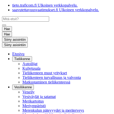
tieto.traficom.fi
Ulkoinen verkkopalvelu.
saavutettavuusvaatimukset.fi
Ulkoinen verkkopalvelu.
Hae
Hae
Siirry asiointiin
Siirry asiointiin
Etusivu
Tieliikenne
Autoilijat
Kuljetusala
Tieliikenteen muut yritykset
Tieliikenteen turvallisuus ja valvonta
Matkustaminen tieliikenteessä
Vesiliikenne
Veneily
Vesiväylät ja satamat
Merikartoitus
Meriympäristö
Merenkulun pätevyydet ja meriterveys