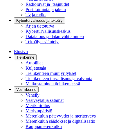
Radioluvat ja -taajuudet
Postitoiminta ja jakelu
Tv ja radio
Kyberturvallisuus ja tekoäly
Arjen tietoturva
Kyberturvallisuuskeskus
Datatalous ja datan välittäminen
Tekoälyn sääntely
Etusivu
Tieliikenne
Autoilijat
Kuljetusala
Tieliikenteen muut yritykset
Tieliikenteen turvallisuus ja valvonta
Matkustaminen tieliikenteessä
Vesiliikenne
Veneily
Vesiväylät ja satamat
Merikartoitus
Meriympäristö
Merenkulun pätevyydet ja meriterveys
Merenkulun säädökset ja digitalisaatio
Kauppamerenkulku