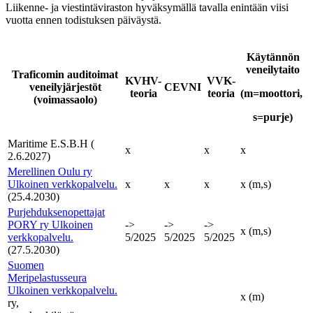
Liikenne- ja viestintäviraston hyväksymällä tavalla enintään viisi
vuotta ennen todistuksen päiväystä.
Käytännön
veneilytaito
Traficomin auditoimat
KVHV-
VVK-
veneilyjärjestöt
CEVNI
teoria
teoria
(m=moottori,
(voimassaolo)
s=purje)
Maritime E.S.B.H (
x
x
x
2.6.2027)
Merellinen Oulu ry
Ulkoinen verkkopalvelu.
x
x
x
x (m,s)
(25.4.2030)
Purjehduksenopettajat
PORY ry
Ulkoinen
->
->
->
x (m,s)
verkkopalvelu.
5/2025
5/2025
5/2025
(27.5.2030)
Suomen
Meripelastusseura
Ulkoinen verkkopalvelu.
x (m)
ry,