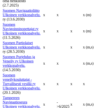
oma henkilöstö
(2.7.2025)
Suomen Navigaatioliitto
Ulkoinen verkkopalvelu.
x
x
x (m)
ry (13.6.2030)
Suomen
Navigoinninopettajat ry
x
x
x
x (m)
Ulkoinen verkkopalvelu.
(11.5.2026)
Suomen Partiolaiset
Ulkoinen verkkopalvelu.
x
x
x (m,s)
ry (28.5.2030)
Suomen Purjehdus ja
Veneily ry
Ulkoinen
x
x
x (m,s)
verkkopalvelu.
(14.5.2030)
Suomen
veneilykouluttajat -
Turvallisesti vesillä ry
x
x
x
x
Ulkoinen verkkopalvelu.
(20.1.2026)
Tampereen
Navigaatioseura
-
x
x
x (m,s)
Ulkoinen verkkopalvelu.
>6/2025