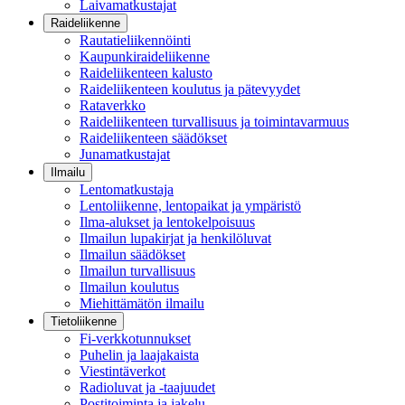
Laivamatkustajat
Raideliikenne
Rautatieliikennöinti
Kaupunkiraideliikenne
Raideliikenteen kalusto
Raideliikenteen koulutus ja pätevyydet
Rataverkko
Raideliikenteen turvallisuus ja toimintavarmuus
Raideliikenteen säädökset
Junamatkustajat
Ilmailu
Lentomatkustaja
Lentoliikenne, lentopaikat ja ympäristö
Ilma-alukset ja lentokelpoisuus
Ilmailun lupakirjat ja henkilöluvat
Ilmailun säädökset
Ilmailun turvallisuus
Ilmailun koulutus
Miehittämätön ilmailu
Tietoliikenne
Fi-verkkotunnukset
Puhelin ja laajakaista
Viestintäverkot
Radioluvat ja -taajuudet
Postitoiminta ja jakelu