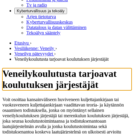
Tv ja radio
Kyberturvallisuus ja tekoäly
Arjen tietoturva
Kyberturvallisuuskeskus
Datatalous ja datan välittäminen
Tekoälyn sääntely
Etusivu
›
Vesiliikenne: Veneily
›
Veneilyn pätevyydet
›
Veneilykoulutusta tarjoavat koulutuksen järjestäjät
Veneilykoulutusta tarjoavat
koulutuksen järjestäjät
Voit osoittaa kansainväliseen huviveneen kuljettajankirjaan tai
vuokraveneen kuljettajankirjaan vaadittavan teoria- ja käytännön
osaamisen todistuksella, jonka on myöntänyt sellainen
veneilykoulutuksen järjestäjä tai merenkulun koulutuksen järjestäjä,
joka seuraa koulutustoimintaansa ja todistuksenantoaan
laatujärjestelmän avulla ja jonka koulutustoimintaa sekä
todistuksenantoa koskeva laatujärjestelmä on ulkoisesti arvioitu