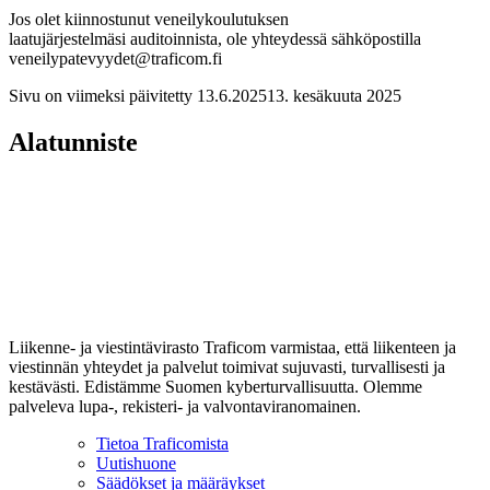
Jos olet kiinnostunut veneilykoulutuksen
laatujärjestelmäsi auditoinnista, ole yhteydessä sähköpostilla
veneilypatevyydet@traficom.fi
Sivu on viimeksi päivitetty
13.6.2025
13. kesäkuuta 2025
Alatunniste
Liikenne- ja viestintävirasto Traficom varmistaa, että liikenteen ja
viestinnän yhteydet ja palvelut toimivat sujuvasti, turvallisesti ja
kestävästi. Edistämme Suomen kyberturvallisuutta. Olemme
palveleva lupa-, rekisteri- ja valvontaviranomainen.
Tietoa Traficomista
Uutishuone
Säädökset ja määräykset