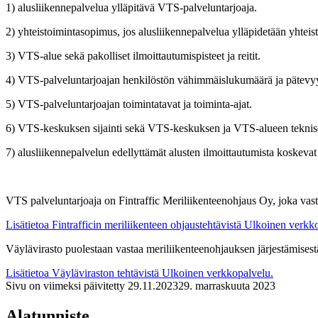
1) alusliikennepalvelua ylläpitävä VTS-palveluntarjoaja.
2) yhteistoimintasopimus, jos alusliikennepalvelua ylläpidetään yhtei
3) VTS-alue sekä pakolliset ilmoittautumispisteet ja reitit.
4) VTS-palveluntarjoajan henkilöstön vähimmäislukumäärä ja pätevy
5) VTS-palveluntarjoajan toimintatavat ja toiminta-ajat.
6) VTS-keskuksen sijainti sekä VTS-keskuksen ja VTS-alueen tekniset
7) alusliikennepalvelun edellyttämät alusten ilmoittautumista koskeva
VTS palveluntarjoaja on Fintraffic Meriliikenteenohjaus Oy, joka vast
Lisätietoa Fintrafficin meriliikenteen ohjaustehtävistä
Ulkoinen verkko
Väylävirasto puolestaan vastaa meriliikenteenohjauksen järjestämisestä, 
Lisätietoa Väyläviraston tehtävistä
Ulkoinen verkkopalvelu.
Sivu on viimeksi päivitetty
29.11.2023
29. marraskuuta 2023
Alatunniste