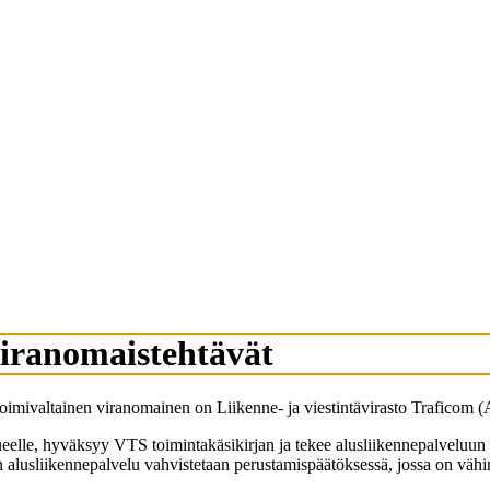
viranomaistehtävät
toimivaltainen viranomainen on Liikenne- ja viestintävirasto Traficom (
ueelle, hyväksyy VTS toimintakäsikirjan ja tekee alusliikennepalveluun 
en alusliikennepalvelu vahvistetaan perustamispäätöksessä, jossa on väh