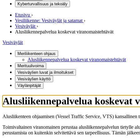
Kyberturvallisuus ja tekoäly
Etusivu
›
Vesiliikenne: Vesiväylät ja satamat
›
Vesiväylät
›
Alusliikennepalvelua koskevat viranomaistehtävät
Vesiväylät
Meriliikenteen ohjaus
Alusliikennepalvelua koskevat viranomaistehtävät
Merituulivoima
Vesiväylien luvat ja ilmoitukset
Vesiväylien käyttö
Väylänpitäjät
Alusliikennepalvelua koskevat 
Alusliikenteen ohjaamisen (Vessel Traffic Service, VTS) kansallinen 
Toimivaltainen viranomainen perustaa alusliikennepalvelun tietylle al
perustamista on kuitenkin selvitettävä sen tarpeellisuus. Tämän jälke