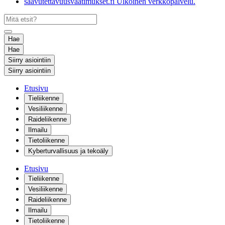
saavutettavuusvaatimukset.fi
Ulkoinen verkkopalvelu.
Hae
Hae
Siirry asiointiin
Siirry asiointiin
Etusivu
Tieliikenne
Vesiliikenne
Raideliikenne
Ilmailu
Tietoliikenne
Kyberturvallisuus ja tekoäly
Etusivu
Tieliikenne
Vesiliikenne
Raideliikenne
Ilmailu
Tietoliikenne