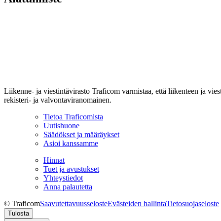
Liikenne- ja viestintävirasto Traficom varmistaa, että liikenteen ja vi
rekisteri- ja valvontaviranomainen.
Tietoa Traficomista
Uutishuone
Säädökset ja määräykset
Asioi kanssamme
Hinnat
Tuet ja avustukset
Yhteystiedot
Anna palautetta
© Traficom
Saavutettavuusseloste
Evästeiden hallinta
Tietosuojaseloste
Tulosta