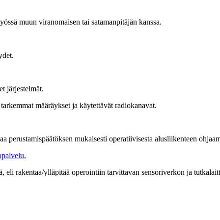
styössä muun viranomaisen tai satamanpitäjän kanssa.
ydet.
 järjestelmät.
t tarkemmat määräykset ja käytettävät radiokanavat.
aa perustamispäätöksen mukaisesti operatiivisesta alusliikenteen ohjaam
palvelu.
eli rakentaa/ylläpitää operointiin tarvittavan sensoriverkon ja tutkalait