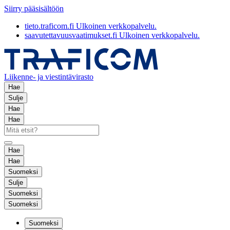
Siirry pääsisältöön
tieto.traficom.fi
Ulkoinen verkkopalvelu.
saavutettavuusvaatimukset.fi
Ulkoinen verkkopalvelu.
Liikenne- ja viestintävirasto
Hae
Sulje
Hae
Hae
Hae
Hae
Suomeksi
Sulje
Suomeksi
Suomeksi
Suomeksi