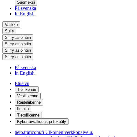
Suomeksi
På svenska
In English
Valikko
Sulje
Siirry asiointiin
Siirry asiointiin
Siirry asiointiin
Siirry asiointiin
På svenska
In English
Etusivu
Tieliikenne
Vesiliikenne
Raideliikenne
Ilmailu
Tietoliikenne
Kyberturvallisuus ja tekoäly
tieto.traficom.fi
Ulkoinen verkkopalvelu.