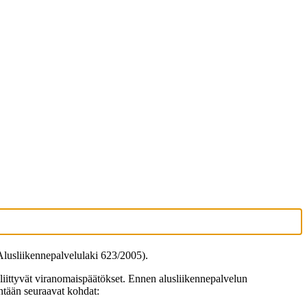
Alusliikennepalvelulaki 623/2005).
liittyvät viranomaispäätökset. Ennen alusliikennepalvelun
intään seuraavat kohdat: