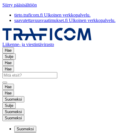
Siirry pääsisältöön
tieto.traficom.fi
Ulkoinen verkkopalvelu.
saavutettavuusvaatimukset.fi
Ulkoinen verkkopalvelu.
Liikenne- ja viestintävirasto
Hae
Sulje
Hae
Hae
Hae
Hae
Suomeksi
Sulje
Suomeksi
Suomeksi
Suomeksi