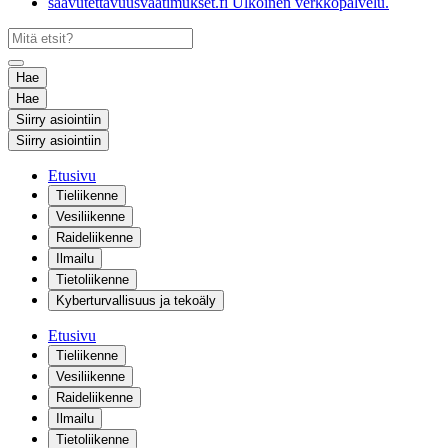
saavutettavuusvaatimukset.fi
Ulkoinen verkkopalvelu.
Hae
Hae
Siirry asiointiin
Siirry asiointiin
Etusivu
Tieliikenne
Vesiliikenne
Raideliikenne
Ilmailu
Tietoliikenne
Kyberturvallisuus ja tekoäly
Etusivu
Tieliikenne
Vesiliikenne
Raideliikenne
Ilmailu
Tietoliikenne