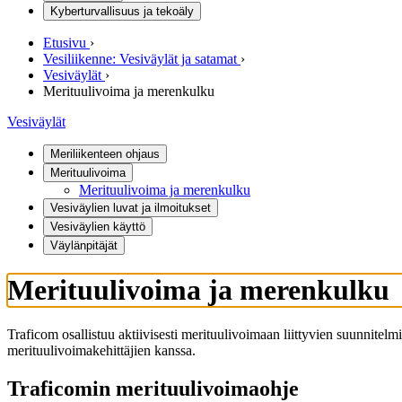
Kyberturvallisuus ja tekoäly
Etusivu
›
Vesiliikenne: Vesiväylät ja satamat
›
Vesiväylät
›
Merituulivoima ja merenkulku
Vesiväylät
Meriliikenteen ohjaus
Merituulivoima
Merituulivoima ja merenkulku
Vesiväylien luvat ja ilmoitukset
Vesiväylien käyttö
Väylänpitäjät
Merituulivoima ja merenkulku
Traficom osallistuu aktiivisesti merituulivoimaan liittyvien suunnite
merituulivoimakehittäjien kanssa.
Traficomin merituulivoimaohje