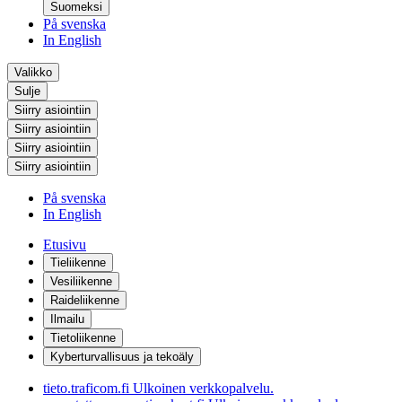
Suomeksi
På svenska
In English
Valikko
Sulje
Siirry asiointiin
Siirry asiointiin
Siirry asiointiin
Siirry asiointiin
På svenska
In English
Etusivu
Tieliikenne
Vesiliikenne
Raideliikenne
Ilmailu
Tietoliikenne
Kyberturvallisuus ja tekoäly
tieto.traficom.fi
Ulkoinen verkkopalvelu.