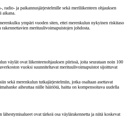
-, radio- ja paikannusjärjestelmille sekä meriliikenteen ohjauksen
ä aikana.
merenkulku ympäri vuoden siten, ettei merenkulun nykyinen riskitaso
n rakennettavien merituulivoimapuistojen johdosta.
n väylät ovat liikenteenohjauksen piirissä, joita seurataan noin 100
averkoston vuoksi suunniteltavat merituulivoimapuistot sijoittuvat
iin sekä merenkulun tutkajärjestelmiin, jotka osaltaan asettavat
imahanke aiheuttaa niille häiriötä, haitta on kompensoitava uudella
n lähestymisalueet ovat tärkeä osa väylärakennetta ja niitä koskevat