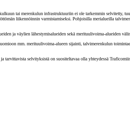
lkuun tai merenkulun infrastruktuuriin ei ole tarkemmin selvitetty, tuu
öttömän liikennöinnin varmistamiseksi. Pohjoisilla merialueilla talvimere
lueiden ja väylien lähestymisalueiden sekä merituulivoima-alueiden väli
uomioon mm. merituulivoima-alueen sijainti, talvimerenkulun toimintae
 tarvittavista selvityksistä on suositeltavaa olla yhteydessä Traficomii