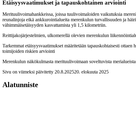
Etäisyysvaatimukset ja tapauskohtainen arviointi
Merituulivoimahankkeissa, joissa tuulivoimaloiden vaikutuksia merenku
reunalinjoja eikä ankkurointialueita merenkulun turvallisuuden ja häiri
vähimmäisetäisyyden kasvattamista yli 1,5 kilometriin.
Reittijakojärjestelmien, ulkomerellä olevien merenkulun liikennöintia
Tarkemmat etäisyysvaatimukset määritetään tapauskohtaisesti ottaen h
toimijoiden riskien arviointi
Merenkulun näkökulmasta merituulivoimaan soveltuvista merialueista ja
Sivu on viimeksi päivitetty
20.8.2025
20. elokuuta 2025
Alatunniste