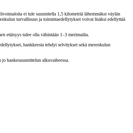
livoimaloita ei tule suunnitella 1,5 kilometriä lähemmäksi väylän
nkulun turvallisuus ja toimintaedellytykset voivat lisäksi edellyttää
nen etäisyys tulee olla vähintään 1–3 merimailia.
dellytykset, hankkeesta tehdyt selvitykset sekä merenkulun
n jo hankesuunnittelun alkuvaiheessa.