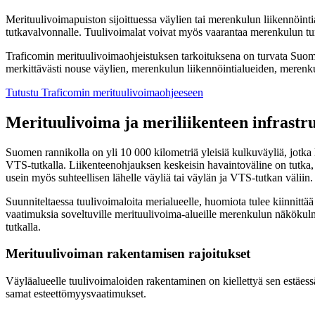
Merituulivoimapuiston sijoittuessa väylien tai merenkulun liikennöintia
tutkavalvonnalle. Tuulivoimalat voivat myös vaarantaa merenkulun turva
Traficomin merituulivoimaohjeistuksen tarkoituksena on turvata Suom
merkittävästi nouse väylien, merenkulun liikennöintialueiden, merenku
Tutustu Traficomin merituulivoimaohjeeseen
Merituulivoima ja meriliikenteen infrast
Suomen rannikolla on yli 10 000 kilometriä yleisiä kulkuväyliä, jotk
VTS-tutkalla. Liikenteenohjauksen keskeisin havaintoväline on tutka, j
usein myös suhteellisen lähelle väyliä tai väylän ja VTS-tutkan väliin
Suunniteltaessa tuulivoimaloita merialueelle, huomiota tulee kiinnittä
vaatimuksia soveltuville merituulivoima-alueille merenkulun näkökulma
tutkalla.
Merituulivoiman rakentamisen rajoitukset
Väyläalueelle tuulivoimaloiden rakentaminen on kiellettyä sen estäessä
samat esteettömyysvaatimukset.