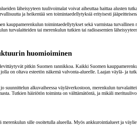
lueiden läheisyyteen tuulivoimalat voivat aiheuttaa haittaa alusten tutka
llisuutta ja heikentää sen toimintaedellytyksiä erityisesti jääpeitteisen
en kauppamerenkulun toimintaedellytykset sekä varmistaa turvallinen 
lun turvalaitteiden tai merenkulun tutkien tai radioasemien läheisyytee
ruktuurin huomioiminen
a levittäytyvät pitkin Suomen rannikkoa. Kaikki Suomen kauppamerenkulu
olla on oltava esteetön näkemä valvonta-alueelle. Laajan väylä- ja tutk
.
ä jo suunnittelun alkuvaiheessa väyläverkostoon, merenkulun turvalaitteis
sta. Tutkien häiriötön toiminta on välttämätöntä, ja mikäli merituulivo
 merenkulun sille osoitetulla alueella. Myös ankkurointialueet ja väylie