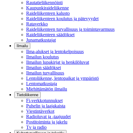
Rautatieliikennöinti
Kaupunkiraideliikenne
Raideliikenteen kalusto
Raideliikenteen koulutus ja pätevyydet
Rataverkko
Raideliikenteen turvallisuus ja toimintavarmuus
Raideliikenteen säädökset
Junamatkustajat
Ilmailu
Ilma-alukset ja lentokelpoisuus
Ilmailun koulutus
Ilmailun lupakirjat ja henkilöluvat
Ilmailun säädökset
Ilmailun turvallisuus
Lentoliikenne, lentopaikat ja ympäristö
Lentomatkustaja
Miehittämätön ilmailu
Tietoliikenne
Fi-verkkotunnukset
Puhelin ja laajakaista
Viestintäverkot
Radioluvat ja -taajuudet
Postitoiminta ja jakelu
Tv ja radio