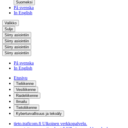
Suomeksi
På svenska
In English
Valikko
Sulje
Siirry asiointiin
Siirry asiointiin
Siirry asiointiin
Siirry asiointiin
På svenska
In English
Etusivu
Tieliikenne
Vesiliikenne
Raideliikenne
Ilmailu
Tietoliikenne
Kyberturvallisuus ja tekoäly
tieto.traficom.fi
Ulkoinen verkkopalvelu.