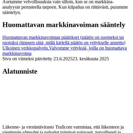
Asetamme velvollisuuksia vain silloin, kun se on markkina-
analyysin perusteella tarpeen. Kun kilpailua on riittävästi, puramme
sääntelyn.
Huomattavan markkinavoiman sääntely
Huomattavan markkinavoiman päätökset (päätös on suomeksi tai
ruotsiksi riippuen siitä, millä kielellä päätös on yritykselle annettu)
Ulkoinen verkkopalvelu.
Valvomme yrityksiä, joilla on huomattava
markkinavoima
Sivu on viimeksi päivitetty
23.6.2025
23. kesäkuuta 2025
Alatunniste
Liikenne- ja viestintävirasto Traficom varmistaa, että liikenteen ja
viestinnän yhteydet ja palvelut toimivat sujuvasti, turvallisesti ja