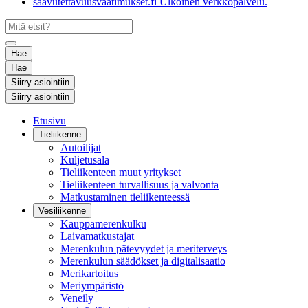
saavutettavuusvaatimukset.fi
Ulkoinen verkkopalvelu.
Hae
Hae
Siirry asiointiin
Siirry asiointiin
Etusivu
Tieliikenne
Autoilijat
Kuljetusala
Tieliikenteen muut yritykset
Tieliikenteen turvallisuus ja valvonta
Matkustaminen tieliikenteessä
Vesiliikenne
Kauppamerenkulku
Laivamatkustajat
Merenkulun pätevyydet ja meriterveys
Merenkulun säädökset ja digitalisaatio
Merikartoitus
Meriympäristö
Veneily