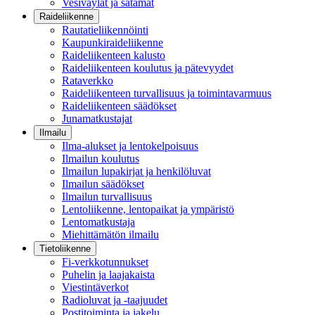
Vesiväylät ja satamat
Raideliikenne
Rautatieliikennöinti
Kaupunkiraideliikenne
Raideliikenteen kalusto
Raideliikenteen koulutus ja pätevyydet
Rataverkko
Raideliikenteen turvallisuus ja toimintavarmuus
Raideliikenteen säädökset
Junamatkustajat
Ilmailu
Ilma-alukset ja lentokelpoisuus
Ilmailun koulutus
Ilmailun lupakirjat ja henkilöluvat
Ilmailun säädökset
Ilmailun turvallisuus
Lentoliikenne, lentopaikat ja ympäristö
Lentomatkustaja
Miehittämätön ilmailu
Tietoliikenne
Fi-verkkotunnukset
Puhelin ja laajakaista
Viestintäverkot
Radioluvat ja -taajuudet
Postitoiminta ja jakelu