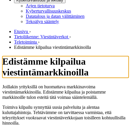
Kyberturvallisuus ja tekoäly
Arjen tietoturva
Kyberturvallisuuskeskus
Datatalous ja datan välittäminen
Tekoälyn sääntely
Etusivu
›
Tietoliikenne: Viestintäverkot
›
Teletoiminta
›
Edistämme kilpailua viestintämarkkinoilla
Edistämme kilpailua
viestintämarkkinoilla
Joillakin yrityksillä on huomattava markkinavoima
viestintämarkkinoilla. Edistämme kilpailua ja poistamme
markkinoille tulon esteitä tätä voimaa sääntelemällä.
Toimiva kilpailu synnyttää uusia palveluita ja alentaa
kuluttajahintoja. Tehtävämme on tarvittaessa varmistaa, että
teleyritykset vuokraavat viestintäverkkojaan toisilleen kohtuullisilla
hinnoilla.