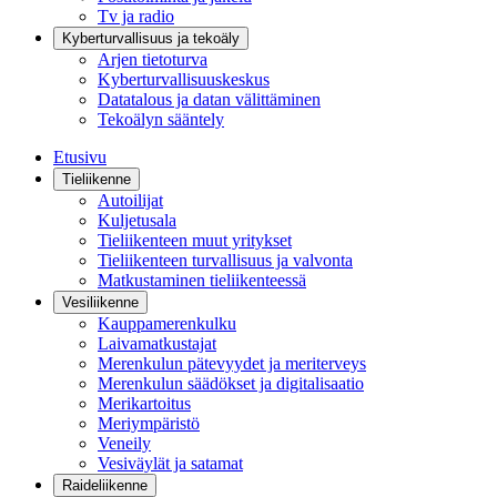
Tv ja radio
Kyberturvallisuus ja tekoäly
Arjen tietoturva
Kyberturvallisuuskeskus
Datatalous ja datan välittäminen
Tekoälyn sääntely
Etusivu
Tieliikenne
Autoilijat
Kuljetusala
Tieliikenteen muut yritykset
Tieliikenteen turvallisuus ja valvonta
Matkustaminen tieliikenteessä
Vesiliikenne
Kauppamerenkulku
Laivamatkustajat
Merenkulun pätevyydet ja meriterveys
Merenkulun säädökset ja digitalisaatio
Merikartoitus
Meriympäristö
Veneily
Vesiväylät ja satamat
Raideliikenne