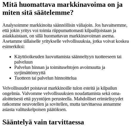
Mitä huomattava markkinavoima on ja
miten sitä säätelemme?
Analysoimme markkinoita säännöllisin väliajoin. Jos havaitsemme,
että jokin yritys voi toimia riippumattomasti kilpailijoistaan ja
asiakkaistaan, on sillä huomattavan markkinavoiman asema.
Asetamme tällaiselle yritykselle velvollisuuksia, jotka voivat koskea
esimerkiksi:
Käyttöoikeuden luovuttamista säänneltyyn tuotteeseen tai
palveluun
Palvelun hinnan ja toimitusehtojen avoimuutta ja
syrjimättömyyttä
Tuotteen tai palvelun hinnoittelua
Velvollisuudet poistavat markkinoille tulon esteitä ja kilpailun
ongelmia. Valvomme velvollisuuksien noudattamista sekä oma-
aloitteisesti että pyyntöjen perusteella. Mahdolliset erimielisyydet
ratkomme neuvotellen ja sovitellen, mutta tarvittaessa annamme
asiasta valituskelpoisen päätöksen.
Sääntelyä vain tarvittaessa