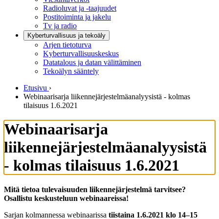
Radioluvat ja -taajuudet
Postitoiminta ja jakelu
Tv ja radio
Kyberturvallisuus ja tekoäly
Arjen tietoturva
Kyberturvallisuuskeskus
Datatalous ja datan välittäminen
Tekoälyn sääntely
Etusivu
›
Webinaarisarja liikennejärjestelmäanalyysistä - kolmas
tilaisuus 1.6.2021
Webinaarisarja
liikennejärjestelmäanalyysistä
- kolmas tilaisuus 1.6.2021
Mitä tietoa tulevaisuuden liikennejärjestelmä tarvitsee?
Osallistu keskusteluun webinaareissa!
Sarjan kolmannessa webinaarissa
tiistaina 1.6.2021 klo 14–15