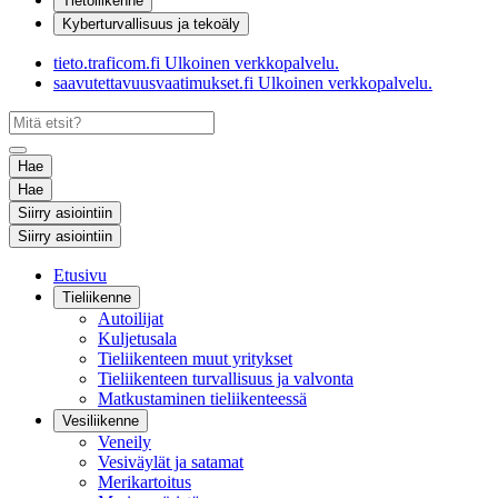
Tietoliikenne
Kyberturvallisuus ja tekoäly
tieto.traficom.fi
Ulkoinen verkkopalvelu.
saavutettavuusvaatimukset.fi
Ulkoinen verkkopalvelu.
Hae
Hae
Siirry asiointiin
Siirry asiointiin
Etusivu
Tieliikenne
Autoilijat
Kuljetusala
Tieliikenteen muut yritykset
Tieliikenteen turvallisuus ja valvonta
Matkustaminen tieliikenteessä
Vesiliikenne
Veneily
Vesiväylät ja satamat
Merikartoitus