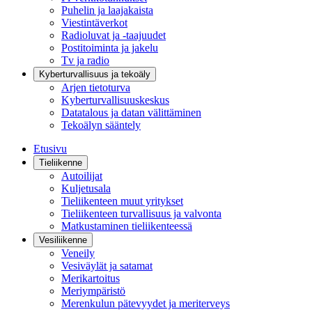
Puhelin ja laajakaista
Viestintäverkot
Radioluvat ja -taajuudet
Postitoiminta ja jakelu
Tv ja radio
Kyberturvallisuus ja tekoäly
Arjen tietoturva
Kyberturvallisuuskeskus
Datatalous ja datan välittäminen
Tekoälyn sääntely
Etusivu
Tieliikenne
Autoilijat
Kuljetusala
Tieliikenteen muut yritykset
Tieliikenteen turvallisuus ja valvonta
Matkustaminen tieliikenteessä
Vesiliikenne
Veneily
Vesiväylät ja satamat
Merikartoitus
Meriympäristö
Merenkulun pätevyydet ja meriterveys