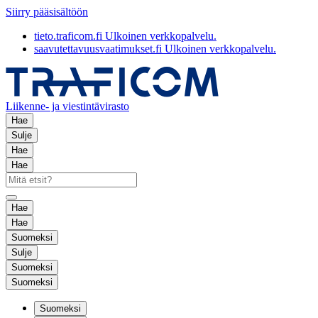
Siirry pääsisältöön
tieto.traficom.fi
Ulkoinen verkkopalvelu.
saavutettavuusvaatimukset.fi
Ulkoinen verkkopalvelu.
Liikenne- ja viestintävirasto
Hae
Sulje
Hae
Hae
Hae
Hae
Suomeksi
Sulje
Suomeksi
Suomeksi
Suomeksi