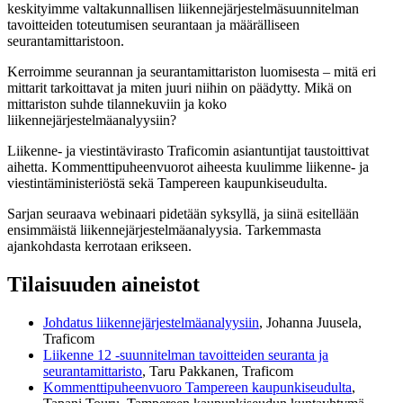
keskityimme valtakunnallisen liikennejärjestelmäsuunnitelman
tavoitteiden toteutumisen seurantaan ja määrälliseen
seurantamittaristoon.
Kerroimme seurannan ja seurantamittariston luomisesta – mitä eri
mittarit tarkoittavat ja miten juuri niihin on päädytty. Mikä on
mittariston suhde tilannekuviin ja koko
liikennejärjestelmäanalyysiin?
Liikenne- ja viestintävirasto Traficomin asiantuntijat taustoittivat
aihetta. Kommenttipuheenvuorot aiheesta kuulimme liikenne- ja
viestintäministeriöstä sekä Tampereen kaupunkiseudulta.
Sarjan seuraava webinaari pidetään syksyllä, ja siinä esitellään
ensimmäistä liikennejärjestelmäanalyysia. Tarkemmasta
ajankohdasta kerrotaan erikseen.
Tilaisuuden aineistot
Johdatus liikennejärjestelmäanalyysiin
, Johanna Juusela,
Traficom
Liikenne 12 -suunnitelman tavoitteiden seuranta ja
seurantamittaristo
, Taru Pakkanen, Traficom
Kommenttipuheenvuoro Tampereen kaupunkiseudulta
,