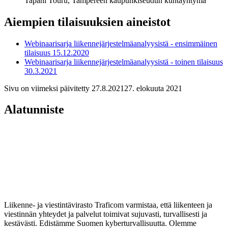
Tapani Touru, Tampereen kaupunkiseudun kuntayhtymä
Aiempien tilaisuuksien aineistot
Webinaarisarja liikennejärjestelmäanalyysistä - ensimmäinen
tilaisuus 15.12.2020
Webinaarisarja liikennejärjestelmäanalyysistä - toinen tilaisuus
30.3.2021
Sivu on viimeksi päivitetty
27.8.2021
27. elokuuta 2021
Alatunniste
Liikenne- ja viestintävirasto Traficom varmistaa, että liikenteen ja
viestinnän yhteydet ja palvelut toimivat sujuvasti, turvallisesti ja
kestävästi. Edistämme Suomen kyberturvallisuutta. Olemme