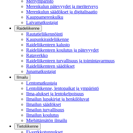
Meriympäristö
Merenkulun pätevyydet ja meriterveys
Merenkulun säädökset ja digitalisaatio
Kauppamerenkulku
Laivamatkustajat
Raideliikenne
Rautatieliikennöinti
Kaupunkiraideliikenne
Raideliikenteen kalusto
Raideliikenteen koulutus ja pätevyydet
Rataverkko
Raideliikenteen turvallisuus ja toimintavarmuus
Raideliikenteen säädökset
Junamatkustajat
Ilmailu
Lentomatkustaja
Lentoliikenne, lentopaikat ja ympäristö
Ilma-alukset ja lentokelpoisuus
Ilmailun lupakirjat ja henkilöluvat
Ilmailun säädökset
Ilmailun turvallisuus
Ilmailun koulutus
Miehittämätön ilmailu
Tietoliikenne
Fi-verkkotunnukset