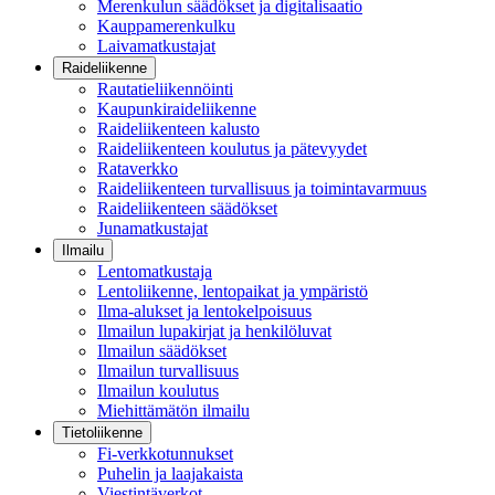
Merenkulun säädökset ja digitalisaatio
Kauppamerenkulku
Laivamatkustajat
Raideliikenne
Rautatieliikennöinti
Kaupunkiraideliikenne
Raideliikenteen kalusto
Raideliikenteen koulutus ja pätevyydet
Rataverkko
Raideliikenteen turvallisuus ja toimintavarmuus
Raideliikenteen säädökset
Junamatkustajat
Ilmailu
Lentomatkustaja
Lentoliikenne, lentopaikat ja ympäristö
Ilma-alukset ja lentokelpoisuus
Ilmailun lupakirjat ja henkilöluvat
Ilmailun säädökset
Ilmailun turvallisuus
Ilmailun koulutus
Miehittämätön ilmailu
Tietoliikenne
Fi-verkkotunnukset
Puhelin ja laajakaista
Viestintäverkot