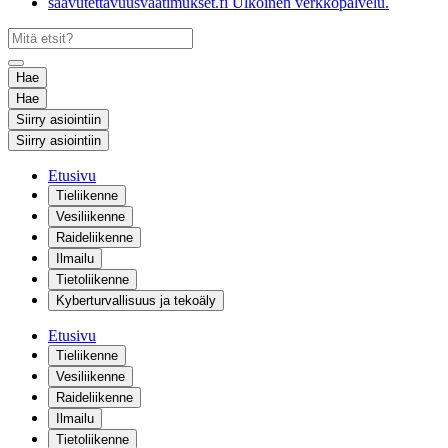
saavutettavuusvaatimukset.fi
Ulkoinen verkkopalvelu.
Hae
Hae
Siirry asiointiin
Siirry asiointiin
Etusivu
Tieliikenne
Vesiliikenne
Raideliikenne
Ilmailu
Tietoliikenne
Kyberturvallisuus ja tekoäly
Etusivu
Tieliikenne
Vesiliikenne
Raideliikenne
Ilmailu
Tietoliikenne