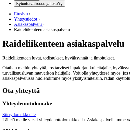
Kyberturvallisuus ja tekoäly
Etusivu
›
Yhteystiedot
›
Asiakaspalvelu
›
Raideliikenteen asiakaspalvelu
Raideliikenteen asiakaspalvelu
Raideliikenteen luvat, todistukset, hyväksynnät ja ilmoitukset.
Otathan meihin yhteyttä, jos tarvitset lupakirjan kuljettajalle, hyväksyn
turvallisuusluvan rataverkon haltijalle. Voit olla yhteydessä myös, jos t
asiakaspalvelussa huolehdimme myös yksityisraiteisiin, radan käyttölupii
Ota yhteyttä
Yhteydenottolomake
Siirry lomakkeelle
Lähetä meille viesti yhteydenottolomakkeella. Asiakaspalvelijamme vas