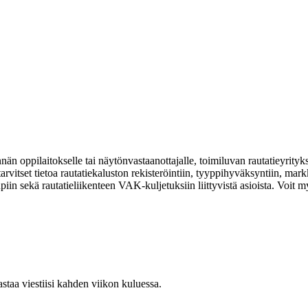
nän oppilaitokselle tai näytönvastaanottajalle, toimiluvan rautatieyrityksel
arvitset tietoa rautatiekaluston rekisteröintiin, tyyppihyväksyntiin, mark
n sekä rautatieliikenteen VAK-kuljetuksiin liittyvistä asioista. Voit myö
taa viestiisi kahden viikon kuluessa.