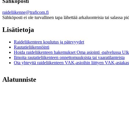
Sähköposti
raideliikenne@traficom.fi
Sähköposti ei ole turvallinen tapa lähettää arkaluonteisia tai salassa p
Lisätietoja
Raideliikenteen koulutus ja pätevyydet
Rautatieliikennöinti
Hoida raideliikenteen hakemukset Oma asiointi -palvelussa
Ulk
Ilmoita rautatieliikenteen onnettomuuksista tai vaaratilanteista
Ota yhteyttä raideliikenteen VAK-asioihin liittyen VAK-asiaka
Alatunniste