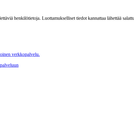
idettäviä henkilötietoja. Luottamukselliset tiedot kannattaa lähettää sala
oinen verkkopalvelu.
spalveluun