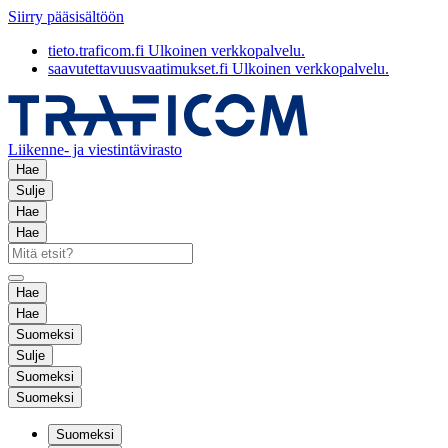
Siirry pääsisältöön
tieto.traficom.fi
Ulkoinen verkkopalvelu.
saavutettavuusvaatimukset.fi
Ulkoinen verkkopalvelu.
Liikenne- ja viestintävirasto
Hae
Sulje
Hae
Hae
Hae
Hae
Suomeksi
Sulje
Suomeksi
Suomeksi
Suomeksi