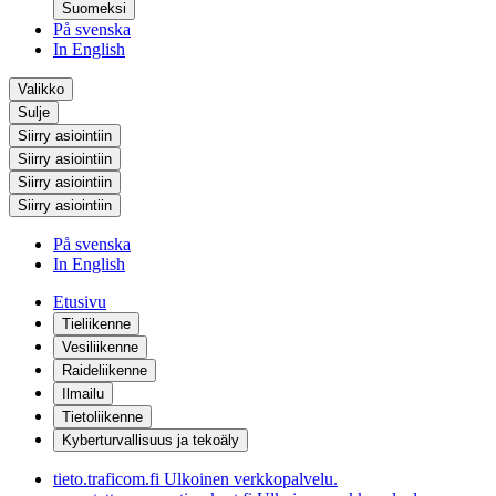
Suomeksi
På svenska
In English
Valikko
Sulje
Siirry asiointiin
Siirry asiointiin
Siirry asiointiin
Siirry asiointiin
På svenska
In English
Etusivu
Tieliikenne
Vesiliikenne
Raideliikenne
Ilmailu
Tietoliikenne
Kyberturvallisuus ja tekoäly
tieto.traficom.fi
Ulkoinen verkkopalvelu.