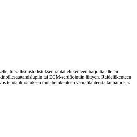
le, turvallisuustodistuksen rautatieliikenteen harjoittajalle tai
kinoillesaattamislupiin tai ECM-sertifiointiin liittyen. Raideliikenteen
s tehdä ilmoituksen rautatieliikenteen vaaratilanteesta tai häiriöstä.