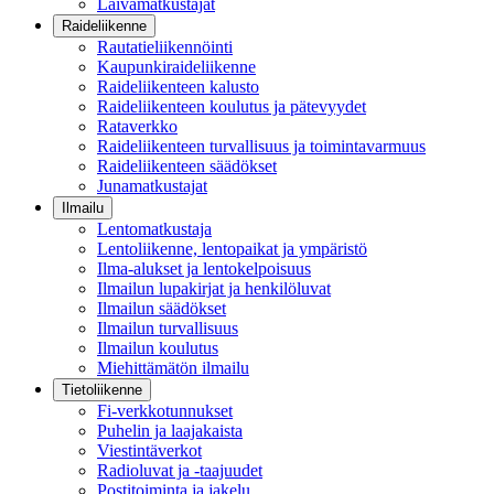
Laivamatkustajat
Raideliikenne
Rautatieliikennöinti
Kaupunkiraideliikenne
Raideliikenteen kalusto
Raideliikenteen koulutus ja pätevyydet
Rataverkko
Raideliikenteen turvallisuus ja toimintavarmuus
Raideliikenteen säädökset
Junamatkustajat
Ilmailu
Lentomatkustaja
Lentoliikenne, lentopaikat ja ympäristö
Ilma-alukset ja lentokelpoisuus
Ilmailun lupakirjat ja henkilöluvat
Ilmailun säädökset
Ilmailun turvallisuus
Ilmailun koulutus
Miehittämätön ilmailu
Tietoliikenne
Fi-verkkotunnukset
Puhelin ja laajakaista
Viestintäverkot
Radioluvat ja -taajuudet
Postitoiminta ja jakelu