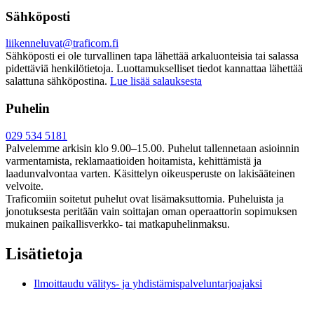
Sähköposti
liikenneluvat@traficom.fi
Sähköposti ei ole turvallinen tapa lähettää arkaluonteisia tai salassa
pidettäviä henkilötietoja. Luottamukselliset tiedot kannattaa lähettää
salattuna sähköpostina.
Lue lisää salauksesta
Puhelin
029 534 5181
Palvelemme arkisin klo 9.00–15.00. Puhelut tallennetaan asioinnin
varmentamista, reklamaatioiden hoitamista, kehittämistä ja
laadunvalvontaa varten. Käsittelyn oikeusperuste on lakisääteinen
velvoite.
Traficomiin soitetut puhelut ovat lisämaksuttomia. Puheluista ja
jonotuksesta peritään vain soittajan oman operaattorin sopimuksen
mukainen paikallisverkko- tai matkapuhelinmaksu.
Lisätietoja
Ilmoittaudu välitys- ja yhdistämispalveluntarjoajaksi