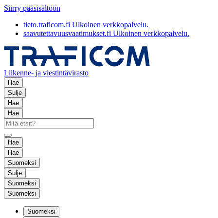
Siirry pääsisältöön
tieto.traficom.fi
Ulkoinen verkkopalvelu.
saavutettavuusvaatimukset.fi
Ulkoinen verkkopalvelu.
Liikenne- ja viestintävirasto
Hae
Sulje
Hae
Hae
Hae
Hae
Suomeksi
Sulje
Suomeksi
Suomeksi
Suomeksi