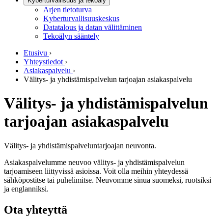
Kyberturvallisuus ja tekoäly
Arjen tietoturva
Kyberturvallisuuskeskus
Datatalous ja datan välittäminen
Tekoälyn sääntely
Etusivu
›
Yhteystiedot
›
Asiakaspalvelu
›
Välitys- ja yhdistämispalvelun tarjoajan asiakaspalvelu
Välitys- ja yhdistämispalvelun
tarjoajan asiakaspalvelu
Välitys- ja yhdistämispalveluntarjoajan neuvonta.
Asiakaspalvelumme neuvoo välitys- ja yhdistämispalvelun
tarjoamiseen liittyvissä asioissa. Voit olla meihin yhteydessä
sähköpostitse tai puhelimitse. Neuvomme sinua suomeksi, ruotsiksi
ja englanniksi.
Ota yhteyttä