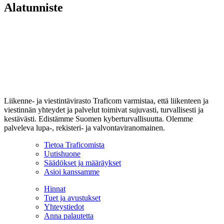
Alatunniste
Liikenne- ja viestintävirasto Traficom varmistaa, että liikenteen ja
viestinnän yhteydet ja palvelut toimivat sujuvasti, turvallisesti ja
kestävästi. Edistämme Suomen kyberturvallisuutta. Olemme
palveleva lupa-, rekisteri- ja valvontaviranomainen.
Tietoa Traficomista
Uutishuone
Säädökset ja määräykset
Asioi kanssamme
Hinnat
Tuet ja avustukset
Yhteystiedot
Anna palautetta