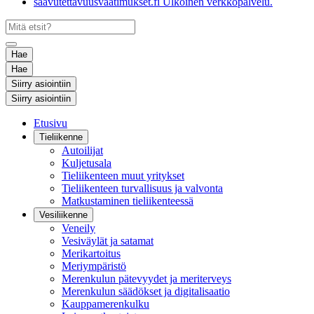
saavutettavuusvaatimukset.fi
Ulkoinen verkkopalvelu.
Hae
Hae
Siirry asiointiin
Siirry asiointiin
Etusivu
Tieliikenne
Autoilijat
Kuljetusala
Tieliikenteen muut yritykset
Tieliikenteen turvallisuus ja valvonta
Matkustaminen tieliikenteessä
Vesiliikenne
Veneily
Vesiväylät ja satamat
Merikartoitus
Meriympäristö
Merenkulun pätevyydet ja meriterveys
Merenkulun säädökset ja digitalisaatio
Kauppamerenkulku