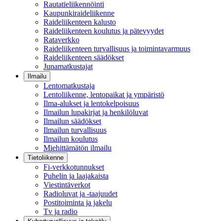
Rautatieliikennöinti
Kaupunkiraideliikenne
Raideliikenteen kalusto
Raideliikenteen koulutus ja pätevyydet
Rataverkko
Raideliikenteen turvallisuus ja toimintavarmuus
Raideliikenteen säädökset
Junamatkustajat
Ilmailu
Lentomatkustaja
Lentoliikenne, lentopaikat ja ympäristö
Ilma-alukset ja lentokelpoisuus
Ilmailun lupakirjat ja henkilöluvat
Ilmailun säädökset
Ilmailun turvallisuus
Ilmailun koulutus
Miehittämätön ilmailu
Tietoliikenne
Fi-verkkotunnukset
Puhelin ja laajakaista
Viestintäverkot
Radioluvat ja -taajuudet
Postitoiminta ja jakelu
Tv ja radio