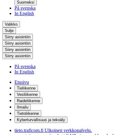
Suomeksi
På svenska
In English
Valikko
Sulje
Siirry asiointiin
Siirry asiointiin
Siirry asiointiin
Siirry asiointiin
På svenska
In English
Etusivu
Tieliikenne
Vesiliikenne
Raideliikenne
Ilmailu
Tietoliikenne
Kyberturvallisuus ja tekoäly
tieto.traficom.fi
Ulkoinen verkkopalvelu.