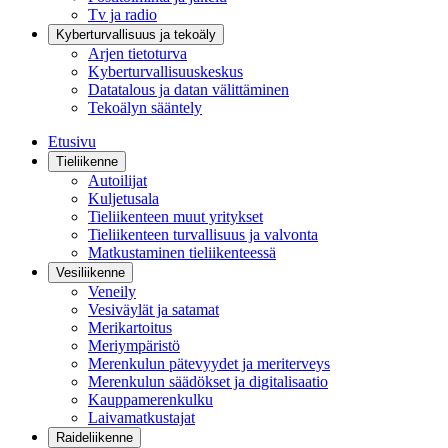
Tv ja radio
Kyberturvallisuus ja tekoäly
Arjen tietoturva
Kyberturvallisuuskeskus
Datatalous ja datan välittäminen
Tekoälyn sääntely
Etusivu
Tieliikenne
Autoilijat
Kuljetusala
Tieliikenteen muut yritykset
Tieliikenteen turvallisuus ja valvonta
Matkustaminen tieliikenteessä
Vesiliikenne
Veneily
Vesiväylät ja satamat
Merikartoitus
Meriympäristö
Merenkulun pätevyydet ja meriterveys
Merenkulun säädökset ja digitalisaatio
Kauppamerenkulku
Laivamatkustajat
Raideliikenne