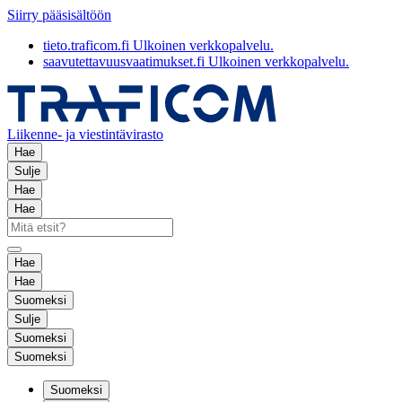
Siirry pääsisältöön
tieto.traficom.fi
Ulkoinen verkkopalvelu.
saavutettavuusvaatimukset.fi
Ulkoinen verkkopalvelu.
Liikenne- ja viestintävirasto
Hae
Sulje
Hae
Hae
Hae
Hae
Suomeksi
Sulje
Suomeksi
Suomeksi
Suomeksi