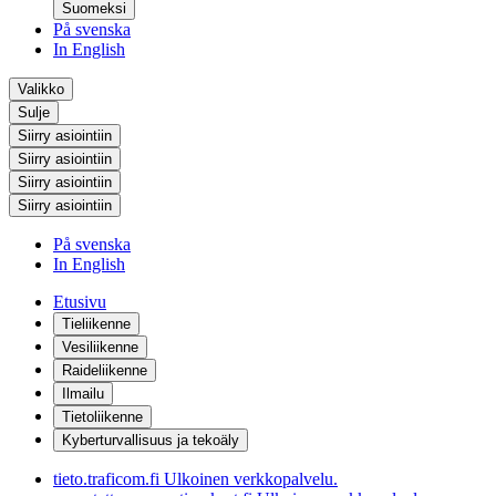
Suomeksi
På svenska
In English
Valikko
Sulje
Siirry asiointiin
Siirry asiointiin
Siirry asiointiin
Siirry asiointiin
På svenska
In English
Etusivu
Tieliikenne
Vesiliikenne
Raideliikenne
Ilmailu
Tietoliikenne
Kyberturvallisuus ja tekoäly
tieto.traficom.fi
Ulkoinen verkkopalvelu.