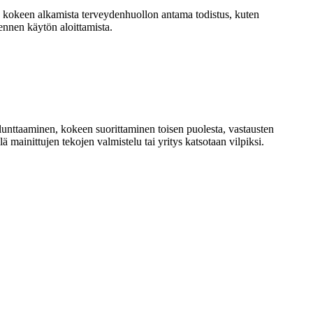
en kokeen alkamista terveydenhuollon antama todistus, kuten
 ennen käytön aloittamista.
 lunttaaminen, kokeen suorittaminen toisen puolesta, vastausten
 mainittujen tekojen valmistelu tai yritys katsotaan vilpiksi.