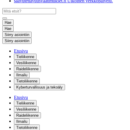
saavutettavuusvaatimukset.fi
Ulkoinen verkkopalvelu.
Hae
Hae
Siirry asiointiin
Siirry asiointiin
Etusivu
Tieliikenne
Vesiliikenne
Raideliikenne
Ilmailu
Tietoliikenne
Kyberturvallisuus ja tekoäly
Etusivu
Tieliikenne
Vesiliikenne
Raideliikenne
Ilmailu
Tietoliikenne