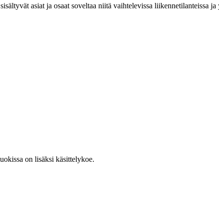
isältyvät asiat ja osaat soveltaa niitä vaihtelevissa liikennetilanteissa ja
luokissa on lisäksi käsittelykoe.