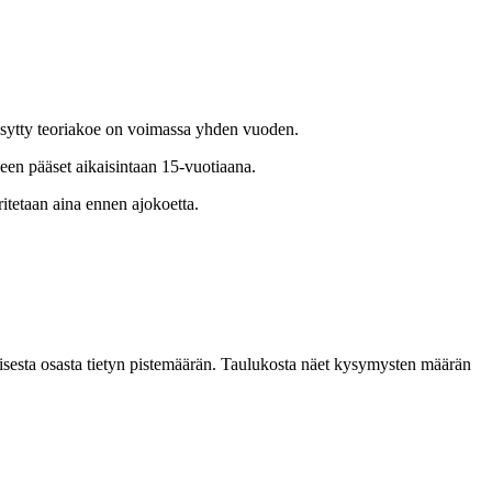
yväksytty teoriakoe on voimassa yhden vuoden.
een pääset aikaisintaan 15-vuotiaana.
itetaan aina ennen ajokoetta.
isesta osasta tietyn pistemäärän. Taulukosta näet kysymysten määrän