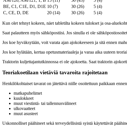
AM/120, AM/121, T, B
15 (11)
50 (43)
5 (4)
BE, C1, C1E, D1, D1E
10 (7)
30 (26)
5 (4)
C, CE, D, DE
20 (14)
30 (26)
5 (4)
Kun olet tehnyt kokeen, näet tabletilta kokeen tulokset ja osa-aluekohta
Saat palautteen myös sähköpostiisi. Jos sinulla ei ole sähköpostiosoitet
Jos koe hyväksytään, voit varata ajan ajokokeeseen ja sitä ennen mahdol
Jos koe hylätään, kertaa opetusmateriaaleja ja varaa aika uuteen teori
Traktorin kuljettajantutkinnossa ei ole ajokoetta. Saat traktorin ajokor
Teoriakoetilaan vietäviä tavaroita rajoitetaan
Henkilökohtaiset tavarat on jätettävä niille osoitettuun paikkaan ennen
matkapuhelimet
kuulokkeet
muut viestintä- tai tallennusvälineet
ulkovaatteet
muut asusteet
Uskonnolliset päähineet sekä terveydellisistä syistä käytettävät päähin