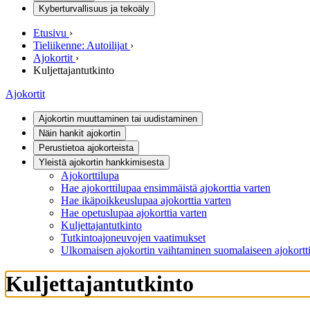
Kyberturvallisuus ja tekoäly
Etusivu
›
Tieliikenne: Autoilijat
›
Ajokortit
›
Kuljettajantutkinto
Ajokortit
Ajokortin muuttaminen tai uudistaminen
Näin hankit ajokortin
Perustietoa ajokorteista
Yleistä ajokortin hankkimisesta
Ajokorttilupa
Hae ajokorttilupaa ensimmäistä ajokorttia varten
Hae ikäpoikkeuslupaa ajokorttia varten
Hae opetuslupaa ajokorttia varten
Kuljettajantutkinto
Tutkintoajoneuvojen vaatimukset
Ulkomaisen ajokortin vaihtaminen suomalaiseen ajokortti
Kuljettajantutkinto