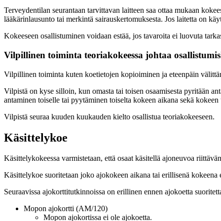
Terveydentilan seurantaan tarvittavan laitteen saa ottaa mukaan kokee
lääkärinlausunto tai merkintä sairauskertomuksesta. Jos laitetta on käy
Kokeeseen osallistuminen voidaan estää, jos tavaroita ei luovuta tarkast
Vilpillinen toiminta teoriakokeessa johtaa osallistumi
Vilpillinen toiminta kuten koetietojen kopioiminen ja eteenpäin välittä
Vilpistä on kyse silloin, kun omasta tai toisen osaamisesta pyritään a
antaminen toiselle tai pyytäminen toiselta kokeen aikana sekä kokeen ta
Vilpistä seuraa kuuden kuukauden kielto osallistua teoriakokeeseen.
Käsittelykoe
Käsittelykokeessa varmistetaan, että osaat käsitellä ajoneuvoa riittävä
Käsittelykoe suoritetaan joko ajokokeen aikana tai erillisenä kokeen
Seuraavissa ajokorttitutkinnoissa on erillinen ennen ajokoetta suoritett
Mopon ajokortti (AM/120)
Mopon ajokortissa ei ole ajokoetta.