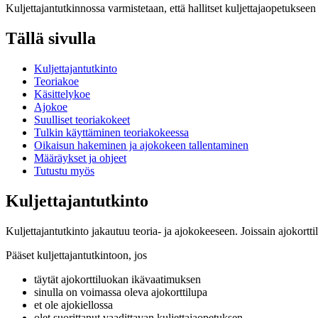
Kuljettajantutkinnossa varmistetaan, että hallitset kuljettajaopetukseen s
Tällä sivulla
Kuljettajantutkinto
Teoriakoe
Käsittelykoe
Ajokoe
Suulliset teoriakokeet
Tulkin käyttäminen teoriakokeessa
Oikaisun hakeminen ja ajokokeen tallentaminen
Määräykset ja ohjeet
Tutustu myös
Kuljettajantutkinto
Kuljettajantutkinto jakautuu teoria- ja ajokokeeseen. Joissain ajokortti
Pääset kuljettajantutkintoon, jos
täytät ajokorttiluokan ikävaatimuksen
sinulla on voimassa oleva ajokorttilupa
et ole ajokiellossa
olet suorittanut vaadittavan kuljettajaopetuksen.