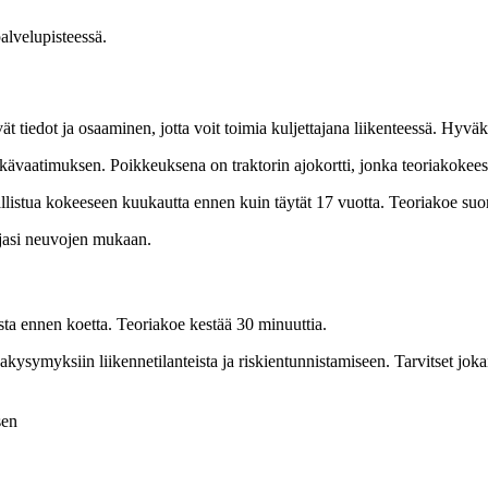
alvelupisteessä.
ävät tiedot ja osaaminen, jotta voit toimia kuljettajana liikenteessä. H
 ikävaatimuksen. Poikkeuksena on traktorin ajokortti, jonka teoriakokees
allistua kokeeseen kuukautta ennen kuin täytät 17 vuotta. Teoriakoe suor
ajasi neuvojen mukaan.
esta ennen koetta. Teoriakoe kestää 30 minuuttia.
ymyksiin liikennetilanteista ja riskientunnistamiseen. Tarvitset joka
sen