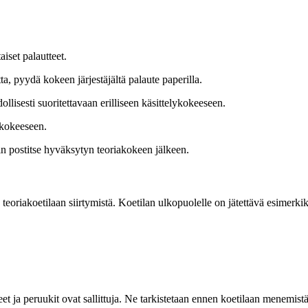
iset palautteet.
ta, pyydä kokeen järjestäjältä palaute paperilla.
lisesti suoritettavaan erilliseen käsittelykokeeseen.
akokeeseen.
tin postitse hyväksytyn teoriakokeen jälkeen.
 teoriakoetilaan siirtymistä. Koetilan ulkopuolelle on jätettävä esimerkik
eet ja peruukit ovat sallittuja. Ne tarkistetaan ennen koetilaan menemistä