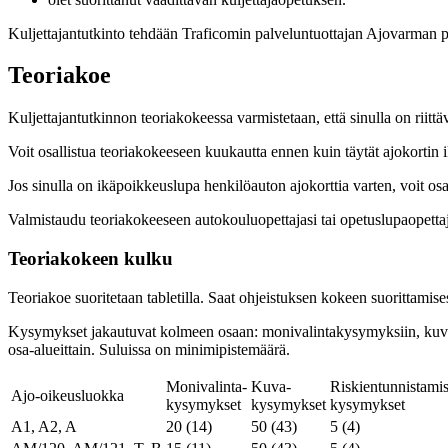
Kuljettajantutkinto tehdään Traficomin palveluntuottajan Ajovarman p
Teoriakoe
Kuljettajantutkinnon teoriakokeessa varmistetaan, että sinulla on riitt
Voit osallistua teoriakokeeseen kuukautta ennen kuin täytät ajokortin
Jos sinulla on ikäpoikkeuslupa henkilöauton ajokorttia varten, voit os
Valmistaudu teoriakokeeseen autokouluopettajasi tai opetuslupaopett
Teoriakokeen kulku
Teoriakoe suoritetaan tabletilla. Saat ohjeistuksen kokeen suorittamis
Kysymykset jakautuvat kolmeen osaan: monivalintakysymyksiin, kuvakys
osa-alueittain. Suluissa on minimipistemäärä.
Monivalinta-
Kuva-
Riskientunnistami
Ajo-oikeusluokka
kysymykset
kysymykset
kysymykset
A1, A2, A
20 (14)
50 (43)
5 (4)