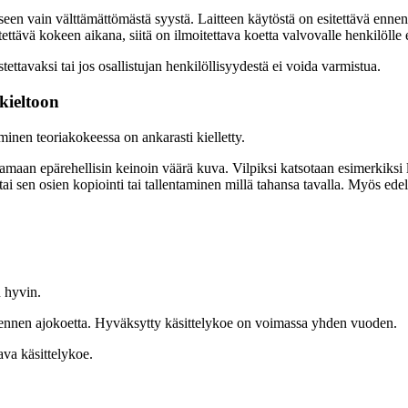
seen vain välttämättömästä syystä. Laitteen käytöstä on esitettävä enn
tettävä kokeen aikana, siitä on ilmoitettava koetta valvovalle henkilölle
ettavaksi tai jos osallistujan henkilöllisyydestä ei voida varmistua.
skieltoon
minen teoriakokeessa on ankarasti kielletty.
ntamaan epärehellisin keinoin väärä kuva. Vilpiksi katsotaan esimerkiksi
i sen osien kopiointi tai tallentaminen millä tahansa tavalla. Myös edellä
n hyvin.
a ennen ajokoetta. Hyväksytty käsittelykoe on voimassa yhden vuoden.
ava käsittelykoe.