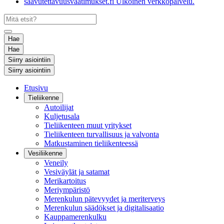
saavutettavuusvaatimukset.fi
Ulkoinen verkkopalvelu.
Hae
Hae
Siirry asiointiin
Siirry asiointiin
Etusivu
Tieliikenne
Autoilijat
Kuljetusala
Tieliikenteen muut yritykset
Tieliikenteen turvallisuus ja valvonta
Matkustaminen tieliikenteessä
Vesiliikenne
Veneily
Vesiväylät ja satamat
Merikartoitus
Meriympäristö
Merenkulun pätevyydet ja meriterveys
Merenkulun säädökset ja digitalisaatio
Kauppamerenkulku