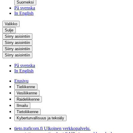
Suomeksi
På svenska
In English
Valikko
Sulje
Siirry asiointiin
Siirry asiointiin
Siirry asiointiin
Siirry asiointiin
På svenska
In English
Etusivu
Tieliikenne
Vesiliikenne
Raideliikenne
Ilmailu
Tietoliikenne
Kyberturvallisuus ja tekoäly
tieto.traficom.fi
Ulkoinen verkkopalvelu.