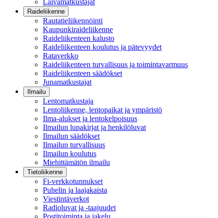
Laivamatkustajat
Raideliikenne
Rautatieliikennöinti
Kaupunkiraideliikenne
Raideliikenteen kalusto
Raideliikenteen koulutus ja pätevyydet
Rataverkko
Raideliikenteen turvallisuus ja toimintavarmuus
Raideliikenteen säädökset
Junamatkustajat
Ilmailu
Lentomatkustaja
Lentoliikenne, lentopaikat ja ympäristö
Ilma-alukset ja lentokelpoisuus
Ilmailun lupakirjat ja henkilöluvat
Ilmailun säädökset
Ilmailun turvallisuus
Ilmailun koulutus
Miehittämätön ilmailu
Tietoliikenne
Fi-verkkotunnukset
Puhelin ja laajakaista
Viestintäverkot
Radioluvat ja -taajuudet
Postitoiminta ja jakelu