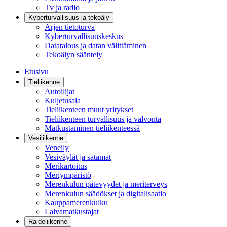
Tv ja radio
Kyberturvallisuus ja tekoäly
Arjen tietoturva
Kyberturvallisuuskeskus
Datatalous ja datan välittäminen
Tekoälyn sääntely
Etusivu
Tieliikenne
Autoilijat
Kuljetusala
Tieliikenteen muut yritykset
Tieliikenteen turvallisuus ja valvonta
Matkustaminen tieliikenteessä
Vesiliikenne
Veneily
Vesiväylät ja satamat
Merikartoitus
Meriympäristö
Merenkulun pätevyydet ja meriterveys
Merenkulun säädökset ja digitalisaatio
Kauppamerenkulku
Laivamatkustajat
Raideliikenne