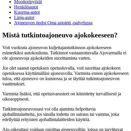
Moottoripyörät
Henkilöautot
Kuorma-autot
Linja-autot
Ajoneuvon tiedot Oma asiointi -palvelussa
Mistä tutkintoajoneuvo ajokokeeseen?
Voit vuokrata ajoneuvon kuljettajantutkinnon ajokokeeseen
esimerkiksi autokoulusta. Tutkinnot vastaanottavalla Ajovarmalla ei
ole ajoneuvoja ajokokeiden suorittamista varten.
Jos olet saanut opetuksen opetusluvalla, voit suorittaa ajokokeen
opetuksessa käyttämälläsi ajoneuvolla. Varmista ennen ajokokeeseen
tuloa, että ajoneuvo on kunnossa ja se täyttää tutkintoajoneuvon
vaatimukset.
Varmista lisäksi, että opetusvarusteet on kiinnitetty turvallisesti ja
oikeaoppisesti.
Tutkintoajoneuvossasi voi olla ajamista helpottavia
ajohallintalaitteita, jos sinulla todettu on sairaus tai vamma, joka
edellyttää erityisten ajohallintalaitteiden käyttöä.
Ajo-oikeuttasi voidaan rajoittaa ajoneuvoihin, joissa on tarvittavat