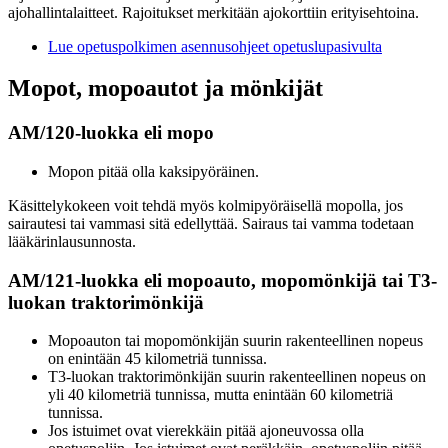
ajohallintalaitteet. Rajoitukset merkitään ajokorttiin erityisehtoina.
Lue opetuspolkimen asennusohjeet opetuslupasivulta
Mopot, mopoautot ja mönkijät
AM/120-luokka eli mopo
Mopon pitää olla kaksipyöräinen.
Käsittelykokeen voit tehdä myös kolmipyöräisellä mopolla, jos
sairautesi tai vammasi sitä edellyttää. Sairaus tai vamma todetaan
lääkärinlausunnosta.
AM/121-luokka eli mopoauto, mopomönkijä tai T3-
luokan traktorimönkijä
Mopoauton tai mopomönkijän suurin rakenteellinen nopeus
on enintään 45 kilometriä tunnissa.
T3-luokan traktorimönkijän suurin rakenteellinen nopeus on
yli 40 kilometriä tunnissa, mutta enintään 60 kilometriä
tunnissa.
Jos istuimet ovat vierekkäin pitää ajoneuvossa olla