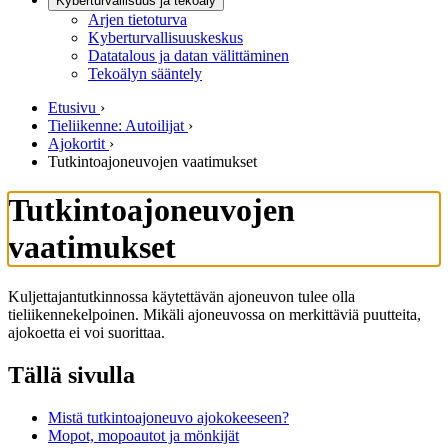
Kyberturvallisuus ja tekoäly
Arjen tietoturva
Kyberturvallisuuskeskus
Datatalous ja datan välittäminen
Tekoälyn sääntely
Etusivu
›
Tieliikenne: Autoilijat
›
Ajokortit
›
Tutkintoajoneuvojen vaatimukset
Tutkintoajoneuvojen
vaatimukset
Kuljettajantutkinnossa käytettävän ajoneuvon tulee olla
tieliikennekelpoinen. Mikäli ajoneuvossa on merkittäviä puutteita,
ajokoetta ei voi suorittaa.
Tällä sivulla
Mistä tutkintoajoneuvo ajokokeeseen?
Mopot, mopoautot ja mönkijät