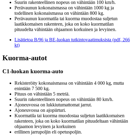
Suurin rakenteellinen nopeus on vähintään 100 km/h.
Perävaunun kokonaismassa on vähintään 1000 kg ja
todellinen kokonaismassa on vähintään 800 kg.
Perävaunun kuormatila tai kuorma muodostaa suljetun
laatikkomaisen rakenteen, joka on koko kuormatilan
pituudelta vähintään ohjaamon korkuinen ja levyinen.
Lisätietoa B/96 ja BE-luokan tutkintovaatimuksista (pdf, 266
kt)
Kuorma-autot
C1-luokan kuorma-auto
Rekisteröity kokonaismassa on vähintään 4 000 kg, mutta
enintään 7 500 kg.
Pituus on vähintään 5 metriä.
Suurin rakenteellinen nopeus on vähintään 80 km/h.
Ajoneuvossa on lukkiutumattomat jarrut.
Ajoneuvossa on ajopiirturi.
Kuormatila tai kuorma muodostaa suljetun laatikkomaisen
rakenteen, joka on koko kuormatilan pituudeltaan vähintään
ohjaamon levyinen ja korkuinen
erillinen jarrupoljin eli opetuspoljin.