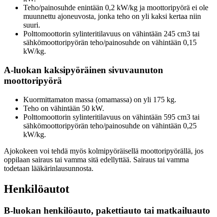
Teho/painosuhde enintään 0,2 kW/kg ja moottoripyörä ei ole
muunnettu ajoneuvosta, jonka teho on yli kaksi kertaa niin
suuri.
Polttomoottorin sylinteritilavuus on vähintään 245 cm3 tai
sähkömoottoripyörän teho/painosuhde on vähintään 0,15
kW/kg.
A-luokan kaksipyöräinen sivuvaunuton
moottoripyörä
Kuormittamaton massa (omamassa) on yli 175 kg.
Teho on vähintään 50 kW.
Polttomoottorin sylinteritilavuus on vähintään 595 cm3 tai
sähkömoottoripyörän teho/painosuhde on vähintään 0,25
kW/kg.
Ajokokeen voi tehdä myös kolmipyöräisellä moottoripyörällä, jos
oppilaan sairaus tai vamma sitä edellyttää. Sairaus tai vamma
todetaan lääkärinlausunnosta.
Henkilöautot
B-luokan henkilöauto, pakettiauto tai matkailuauto