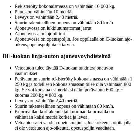
Rekisteröity kokonaismassa on vähintään 10 000 kg.
Pituus on vähintään 10 metriä.
Leveys on vähintään 2,40 metriä.
Suurin rakenteellinen nopeus on vähintään 80 km/h.
Ajoneuvossa on lukkiutumattomat jarrut.
Ajoneuvossa on ajopiirturi.
Ajoneuvossa on opetuspoljin. Jos oppilaalla on C-luokan ajo-
oikeus, opetuspoljinta ei tarvita.
DE-luokan linja-auton ajoneuvoyhdistelmä
Vetoauton tulee täyttää D-luokan tutkintoajoneuvon
vaatimukset.
Perävaunun suurin rekisteröity kokonaismassa on vähintään 1
250 kg ja todellisen kokonaismassan tulee olla vähintään 800
kg. Se voi koostua esimerkiksi näin: perävaunu 600 kg +
kuorma 200 kg = 800 kg.
Leveys on vähintään 2,40 metriä.
Suurin rakenteellinen nopeus on vähintään 80 km/h.
Kuormatilan korirakenne tai kuorman kuormatila on
vähintään kaksi metriä korkea ja leveä.
Vetoautossa ei vaadita opetuspoljinta. Jos kokeen suorittajalla
ei ole vetoauton ajo-oikeutta, opetuspoljin vaaditaan.