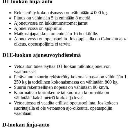
D1-luokan linja-auto
Rekisteröity kokonaismassa on vähintään 4 000 kg.
Pituus on vähintään 5 ja enintään 8 metriä.
Ajoneuvossa on lukkiutumattomat jarrut.
Ajoneuvossa on ajopiirturi.
Matkustajapaikkoja on enintään 16 henkilölle.
Ajoneuvossa on opetuspoljin. Jos oppilaalla on C-luokan ajo-
oikeus, opetuspoljinta ei tarvita.
D1E-luokan ajoneuvoyhdistelmä
Vetoauton tulee täyttää D1-luokan tutkintoajoneuvon
vaatimukset
Perävaunun suurin rekisteröity kokonaismassa on vähintään 1
250 kg ja todellinen kokonaismassa on vähintään 800 kg.
Suurin rakenteellinen nopeus on vähintään 80 km/h.
Kuormatilan korirakenne tai kuorman kuormatila on
vähintään kaksi metriä korkea ja leveä.
Vetoautossa ei vaadita erillistä opetuspoljinta. Jos kokeen
suorittajalla ei ole vetoauton ajo-oikeutta, opetuspoljin
vaaditaan.
D-luokan linja-auto