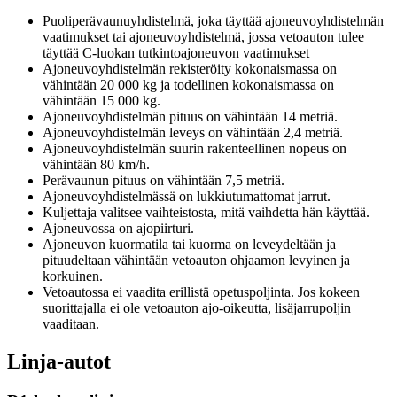
Puoliperävaunuyhdistelmä, joka täyttää ajoneuvoyhdistelmän
vaatimukset tai ajoneuvoyhdistelmä, jossa vetoauton tulee
täyttää C-luokan tutkintoajoneuvon vaatimukset
Ajoneuvoyhdistelmän rekisteröity kokonaismassa on
vähintään 20 000 kg ja todellinen kokonaismassa on
vähintään 15 000 kg.
Ajoneuvoyhdistelmän pituus on vähintään 14 metriä.
Ajoneuvoyhdistelmän leveys on vähintään 2,4 metriä.
Ajoneuvoyhdistelmän suurin rakenteellinen nopeus on
vähintään 80 km/h.
Perävaunun pituus on vähintään 7,5 metriä.
Ajoneuvoyhdistelmässä on lukkiutumattomat jarrut.
Kuljettaja valitsee vaihteistosta, mitä vaihdetta hän käyttää.
Ajoneuvossa on ajopiirturi.
Ajoneuvon kuormatila tai kuorma on leveydeltään ja
pituudeltaan vähintään vetoauton ohjaamon levyinen ja
korkuinen.
Vetoautossa ei vaadita erillistä opetuspoljinta. Jos kokeen
suorittajalla ei ole vetoauton ajo-oikeutta, lisäjarrupoljin
vaaditaan.
Linja-autot