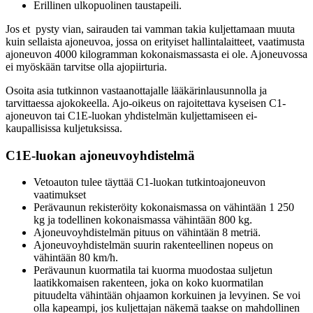
Erillinen ulkopuolinen taustapeili.
Jos et pysty vian, sairauden tai vamman takia kuljettamaan muuta
kuin sellaista ajoneuvoa, jossa on erityiset hallintalaitteet, vaatimusta
ajoneuvon 4000 kilogramman kokonaismassasta ei ole. Ajoneuvossa
ei myöskään tarvitse olla ajopiirturia.
Osoita asia tutkinnon vastaanottajalle lääkärinlausunnolla ja
tarvittaessa ajokokeella. Ajo-oikeus on rajoitettava kyseisen C1-
ajoneuvon tai C1E-luokan yhdistelmän kuljettamiseen ei-
kaupallisissa kuljetuksissa.
C1E-luokan ajoneuvoyhdistelmä
Vetoauton tulee täyttää C1-luokan tutkintoajoneuvon
vaatimukset
Perävaunun rekisteröity kokonaismassa on vähintään 1 250
kg ja todellinen kokonaismassa vähintään 800 kg.
Ajoneuvoyhdistelmän pituus on vähintään 8 metriä.
Ajoneuvoyhdistelmän suurin rakenteellinen nopeus on
vähintään 80 km/h.
Perävaunun kuormatila tai kuorma muodostaa suljetun
laatikkomaisen rakenteen, joka on koko kuormatilan
pituudelta vähintään ohjaamon korkuinen ja levyinen. Se voi
olla kapeampi, jos kuljettajan näkemä taakse on mahdollinen