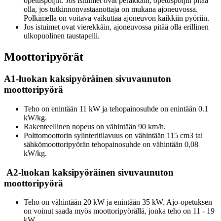
opetuspoljin. Jos istuimet ovat peräkkäin, opetuspoljin pitää
olla, jos tutkinnonvastaanottaja on mukana ajoneuvossa.
Polkimella on voitava vaikuttaa ajoneuvon kaikkiin pyöriin.
Jos istuimet ovat vierekkäin, ajoneuvossa pitää olla erillinen
ulkopuolinen taustapeili.
Moottoripyörät
A1-luokan kaksipyöräinen sivuvaunuton
moottoripyörä
Teho on enintään 11 kW ja tehopainosuhde on enintään 0.1
kW/kg.
Rakenteellinen nopeus on vähintään 90 km/h.
Polttomoottorin sylinteritilavuus on vähintään 115 cm3 tai
sähkömoottoripyörän tehopainosuhde on vähintään 0,08
kW/kg.
A2-luokan kaksipyöräinen sivuvaunuton
moottoripyörä
Teho on vähintään 20 kW ja enintään 35 kW. Ajo-opetuksen
on voinut saada myös moottoripyörällä, jonka teho on 11 - 19
kW.