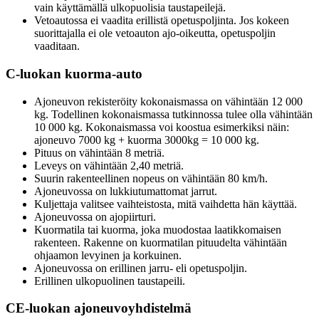
vain käyttämällä ulkopuolisia taustapeilejä.
Vetoautossa ei vaadita erillistä opetuspoljinta. Jos kokeen
suorittajalla ei ole vetoauton ajo-oikeutta, opetuspoljin
vaaditaan.
C-luokan kuorma-auto
Ajoneuvon rekisteröity kokonaismassa on vähintään 12 000
kg. Todellinen kokonaismassa tutkinnossa tulee olla vähintään
10 000 kg. Kokonaismassa voi koostua esimerkiksi näin:
ajoneuvo 7000 kg + kuorma 3000kg = 10 000 kg.
Pituus on vähintään 8 metriä.
Leveys on vähintään 2,40 metriä.
Suurin rakenteellinen nopeus on vähintään 80 km/h.
Ajoneuvossa on lukkiutumattomat jarrut.
Kuljettaja valitsee vaihteistosta, mitä vaihdetta hän käyttää.
Ajoneuvossa on ajopiirturi.
Kuormatila tai kuorma, joka muodostaa laatikkomaisen
rakenteen. Rakenne on kuormatilan pituudelta vähintään
ohjaamon levyinen ja korkuinen.
Ajoneuvossa on erillinen jarru- eli opetuspoljin.
Erillinen ulkopuolinen taustapeili.
CE-luokan ajoneuvoyhdistelmä