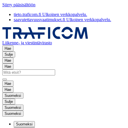
Siirry pääsisältöön
tieto.traficom.fi
Ulkoinen verkkopalvelu.
saavutettavuusvaatimukset.fi
Ulkoinen verkkopalvelu.
Liikenne- ja viestintävirasto
Hae
Sulje
Hae
Hae
Hae
Hae
Suomeksi
Sulje
Suomeksi
Suomeksi
Suomeksi