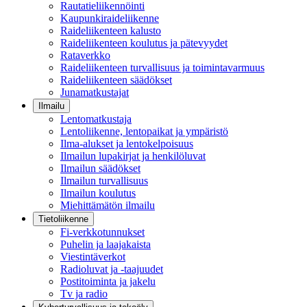
Rautatieliikennöinti
Kaupunkiraideliikenne
Raideliikenteen kalusto
Raideliikenteen koulutus ja pätevyydet
Rataverkko
Raideliikenteen turvallisuus ja toimintavarmuus
Raideliikenteen säädökset
Junamatkustajat
Ilmailu
Lentomatkustaja
Lentoliikenne, lentopaikat ja ympäristö
Ilma-alukset ja lentokelpoisuus
Ilmailun lupakirjat ja henkilöluvat
Ilmailun säädökset
Ilmailun turvallisuus
Ilmailun koulutus
Miehittämätön ilmailu
Tietoliikenne
Fi-verkkotunnukset
Puhelin ja laajakaista
Viestintäverkot
Radioluvat ja -taajuudet
Postitoiminta ja jakelu
Tv ja radio