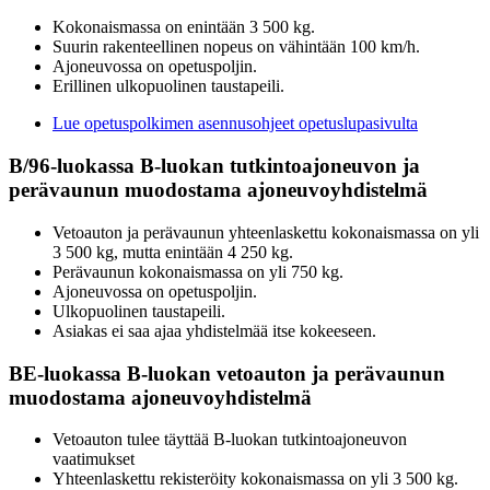
Kokonaismassa on enintään 3 500 kg.
Suurin rakenteellinen nopeus on vähintään 100 km/h.
Ajoneuvossa on opetuspoljin.
Erillinen ulkopuolinen taustapeili.
Lue opetuspolkimen asennusohjeet opetuslupasivulta
B/96-luokassa B-luokan tutkintoajoneuvon ja
perävaunun muodostama ajoneuvoyhdistelmä
Vetoauton ja perävaunun yhteenlaskettu kokonaismassa on yli
3 500 kg, mutta enintään 4 250 kg.
Perävaunun kokonaismassa on yli 750 kg.
Ajoneuvossa on opetuspoljin.
Ulkopuolinen taustapeili.
Asiakas ei saa ajaa yhdistelmää itse kokeeseen.
BE-luokassa B-luokan vetoauton ja perävaunun
muodostama ajoneuvoyhdistelmä
Vetoauton tulee täyttää B-luokan tutkintoajoneuvon
vaatimukset
Yhteenlaskettu rekisteröity kokonaismassa on yli 3 500 kg.