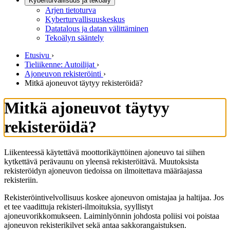
Kyberturvallisuus ja tekoäly
Arjen tietoturva
Kyberturvallisuuskeskus
Datatalous ja datan välittäminen
Tekoälyn sääntely
Etusivu
›
Tieliikenne: Autoilijat
›
Ajoneuvon rekisteröinti
›
Mitkä ajoneuvot täytyy rekisteröidä?
Mitkä ajoneuvot täytyy
rekisteröidä?
Liikenteessä käytettävä moottorikäyttöinen ajoneuvo tai siihen
kytkettävä perävaunu on yleensä rekisteröitävä. Muutoksista
rekisteröidyn ajoneuvon tiedoissa on ilmoitettava määräajassa
rekisteriin.
Rekisteröintivelvollisuus koskee ajoneuvon omistajaa ja haltijaa. Jos
et tee vaadittuja rekisteri-ilmoituksia, syyllistyt
ajoneuvorikkomukseen. Laiminlyönnin johdosta poliisi voi poistaa
ajoneuvon rekisterikilvet sekä antaa sakkorangaistuksen.