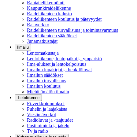
Rautatieliikennöinti
Kaupunkiraideliikenne
Raideliikenteen kalusto
Raideliikenteen koulutus ja pätevyydet
Rataverkko
Raideliikenteen turvallisuus ja toimintavarmuus
Raideliikenteen säädökset
Junamatkustajat
Ilmailu
Lentomatkustaja
Lentoliikenne, lentopaikat ja ympäristö
Ilma-alukset ja lentokelpoisuus
Ilmailun lupakirjat ja henkilöluvat
Ilmailun säädökset
Ilmailun turvallisuus
Ilmailun koulutus
Miehittämätön ilmailu
Tietoliikenne
Fi-verkkotunnukset
Puhelin ja laajakaista
Viestintäverkot
Radioluvat ja -taajuudet
Postitoiminta ja jakelu
Tv ja radio