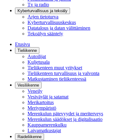
Tv ja radio
Kyberturvallisuus ja tekoäly
Arjen tietoturva
Kyberturvallisuuskeskus
Datatalous ja datan välittäminen
Tekoälyn sääntely
Etusivu
Tieliikenne
Autoilijat
Kuljetusala
Tieliikenteen muut yritykset
Tieliikenteen turvallisuus ja valvonta
Matkustaminen tieliikenteessä
Vesiliikenne
Veneily
Vesiväylät ja satamat
Merikartoitus
Meriympäristö
Merenkulun pätevyydet ja meriterveys
Merenkulun säädökset ja digitalisaatio
Kauppamerenkulku
Laivamatkustajat
Raideliikenne