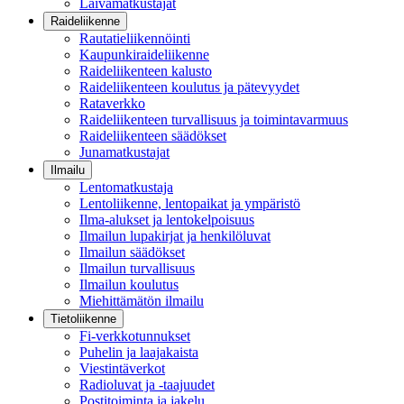
Laivamatkustajat
Raideliikenne
Rautatieliikennöinti
Kaupunkiraideliikenne
Raideliikenteen kalusto
Raideliikenteen koulutus ja pätevyydet
Rataverkko
Raideliikenteen turvallisuus ja toimintavarmuus
Raideliikenteen säädökset
Junamatkustajat
Ilmailu
Lentomatkustaja
Lentoliikenne, lentopaikat ja ympäristö
Ilma-alukset ja lentokelpoisuus
Ilmailun lupakirjat ja henkilöluvat
Ilmailun säädökset
Ilmailun turvallisuus
Ilmailun koulutus
Miehittämätön ilmailu
Tietoliikenne
Fi-verkkotunnukset
Puhelin ja laajakaista
Viestintäverkot
Radioluvat ja -taajuudet
Postitoiminta ja jakelu