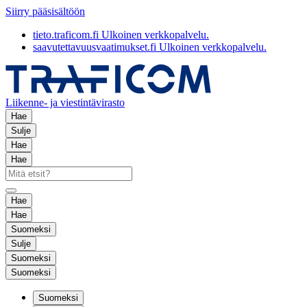
Siirry pääsisältöön
tieto.traficom.fi
Ulkoinen verkkopalvelu.
saavutettavuusvaatimukset.fi
Ulkoinen verkkopalvelu.
Liikenne- ja viestintävirasto
Hae
Sulje
Hae
Hae
Hae
Hae
Suomeksi
Sulje
Suomeksi
Suomeksi
Suomeksi