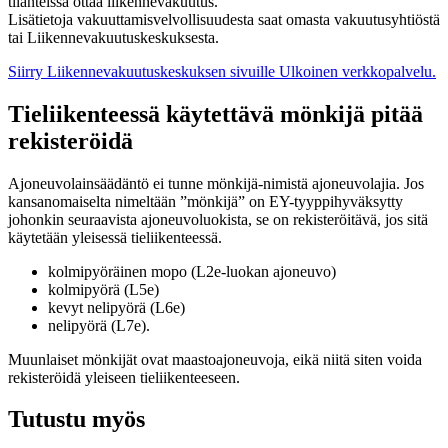
tilanteissa ottaa liikennevakuutus.
Lisätietoja vakuuttamisvelvollisuudesta saat omasta vakuutusyhtiöstä
tai Liikennevakuutuskeskuksesta.
Siirry Liikennevakuutuskeskuksen sivuille
Ulkoinen verkkopalvelu.
Tieliikenteessä käytettävä mönkijä pitää
rekisteröidä
Ajoneuvolainsäädäntö ei tunne mönkijä-nimistä ajoneuvolajia. Jos
kansanomaiselta nimeltään ”mönkijä” on EY-tyyppihyväksytty
johonkin seuraavista ajoneuvoluokista, se on rekisteröitävä, jos sitä
käytetään yleisessä tieliikenteessä.
kolmipyöräinen mopo (L2e-luokan ajoneuvo)
kolmipyörä (L5e)
kevyt nelipyörä (L6e)
nelipyörä (L7e).
Muunlaiset mönkijät ovat maastoajoneuvoja, eikä niitä siten voida
rekisteröidä yleiseen tieliikenteeseen.
Tutustu myös