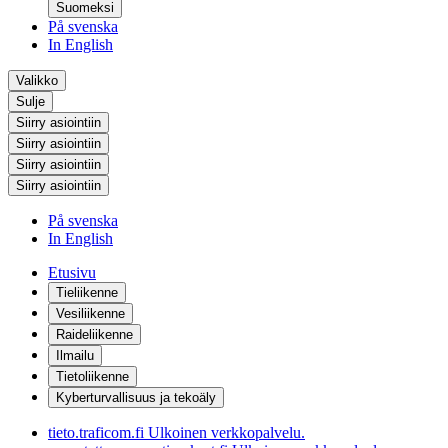
Suomeksi
På svenska
In English
Valikko
Sulje
Siirry asiointiin
Siirry asiointiin
Siirry asiointiin
Siirry asiointiin
På svenska
In English
Etusivu
Tieliikenne
Vesiliikenne
Raideliikenne
Ilmailu
Tietoliikenne
Kyberturvallisuus ja tekoäly
tieto.traficom.fi
Ulkoinen verkkopalvelu.