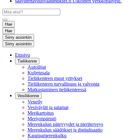
saavutettavuusvaatimukset.fi
Ulkoinen verkkopalvelu.
Hae
Hae
Siirry asiointiin
Siirry asiointiin
Etusivu
Tieliikenne
Autoilijat
Kuljetusala
Tieliikenteen muut yritykset
Tieliikenteen turvallisuus ja valvonta
Matkustaminen tieliikenteessä
Vesiliikenne
Veneily
Vesiväylät ja satamat
Merikartoitus
Meriympäristö
Merenkulun pätevyydet ja meriterveys
Merenkulun säädökset ja digitalisaatio
Kauppamerenkulku