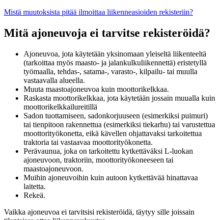
Mistä muutoksista pitää ilmoittaa liikenneasioiden rekisteriin?
Mitä ajoneuvoja ei tarvitse rekisteröidä?
Ajoneuvoa, jota käytetään yksinomaan yleiseltä liikenteeltä
(tarkoittaa myös maasto- ja jalankulkuliikennettä) eristetyllä
työmaalla, tehdas-, satama-, varasto-, kilpailu- tai muulla
vastaavalla alueella.
Muuta maastoajoneuvoa kuin moottorikelkkaa.
Raskasta moottorikelkkaa, jota käytetään jossain muualla kuin
moottorikelkkailureitillä
Sadon tuottamiseen, sadonkorjuuseen (esimerkiksi puimuri)
tai tienpitoon rakennettua (esimerkiksi tiekarhu) tai varustettua
moottorityökonetta, eikä kävellen ohjattavaksi tarkoitettua
traktoria tai vastaavaa moottorityökonetta.
Perävaunua, joka on tarkoitettu kytkettäväksi L-luokan
ajoneuvoon, traktoriin, moottorityökoneeseen tai
maastoajoneuvoon.
Muihin ajoneuvoihin kuin autoon kytkettävää hinattavaa
laitetta.
Rekeä.
Vaikka ajoneuvoa ei tarvitsisi rekisteröidä, täytyy sille joissain