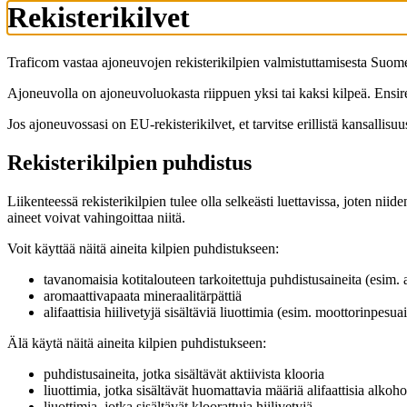
Rekisterikilvet
Traficom vastaa ajoneuvojen rekisterikilpien valmistuttamisesta Suom
Ajoneuvolla on ajoneuvoluokasta riippuen yksi tai kaksi kilpeä. Ensir
Jos ajoneuvossasi on EU-rekisterikilvet, et tarvitse erillistä kansalli
Rekisterikilpien puhdistus
Liikenteessä rekisterikilpien tulee olla selkeästi luettavissa, joten ni
aineet voivat vahingoittaa niitä.
Voit käyttää näitä aineita kilpien puhdistukseen:
tavanomaisia kotitalouteen tarkoitettuja puhdistusaineita (esim. 
aromaattivapaata mineraalitärpättiä
alifaattisia hiilivetyjä sisältäviä liuottimia (esim. moottorinpesua
Älä käytä näitä aineita kilpien puhdistukseen:
puhdistusaineita, jotka sisältävät aktiivista klooria
liuottimia, jotka sisältävät huomattavia määriä alifaattisia alkohole
liuottimia, jotka sisältävät kloorattuja hiilivetyjä