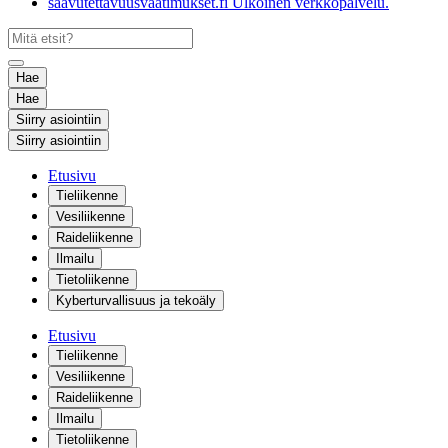
saavutettavuusvaatimukset.fi
Ulkoinen verkkopalvelu.
Hae
Hae
Siirry asiointiin
Siirry asiointiin
Etusivu
Tieliikenne
Vesiliikenne
Raideliikenne
Ilmailu
Tietoliikenne
Kyberturvallisuus ja tekoäly
Etusivu
Tieliikenne
Vesiliikenne
Raideliikenne
Ilmailu
Tietoliikenne