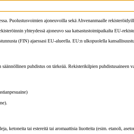
essa. Puolustusvoimien ajoneuvoilla sekä Ahvenanmaalle rekisteröidyill
ekisteröinnin yhteydessä ajoneuvo saa katsastustoimipaikalta EU-rekiste
suustunnusta (FIN) ajaessasi EU-alueella. EU:n ulkopuolella kansallisuus
iden säännöllinen puhdistus on tärkeää. Rekisterikilpien puhdistusaineen v
astianpesuaine)
ine).
ja, ketoneita tai estereitä tai aromaattisia liuotteita (esim. etanoli, aseton