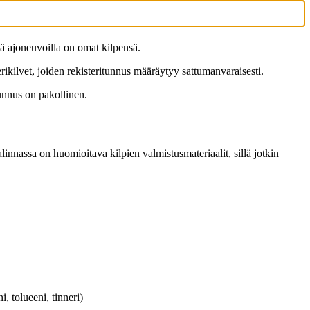
ä ajoneuvoilla on omat kilpensä.
rikilvet, joiden rekisteritunnus määräytyy sattumanvaraisesti.
tunnus on pakollinen.
alinnassa on huomioitava kilpien valmistusmateriaalit, sillä jotkin
i, tolueeni, tinneri)