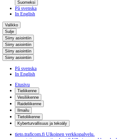
Suomeksi
På svenska
In English
Valikko
Sulje
Siirry asiointiin
Siirry asiointiin
Siirry asiointiin
Siirry asiointiin
På svenska
In English
Etusivu
Tieliikenne
Vesiliikenne
Raideliikenne
Ilmailu
Tietoliikenne
Kyberturvallisuus ja tekoäly
tieto.traficom.fi
Ulkoinen verkkopalvelu.