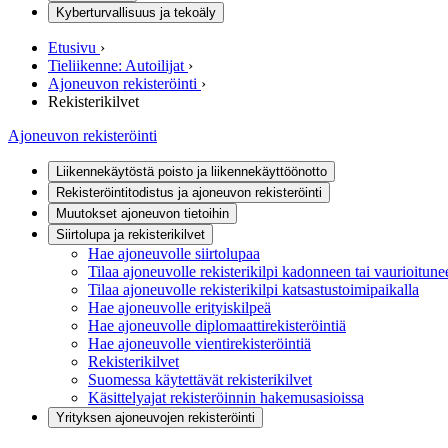
Kyberturvallisuus ja tekoäly
Etusivu
›
Tieliikenne: Autoilijat
›
Ajoneuvon rekisteröinti
›
Rekisterikilvet
Ajoneuvon rekisteröinti
Liikennekäytöstä poisto ja liikennekäyttöönotto
Rekisteröintitodistus ja ajoneuvon rekisteröinti
Muutokset ajoneuvon tietoihin
Siirtolupa ja rekisterikilvet
Hae ajoneuvolle siirtolupaa
Tilaa ajoneuvolle rekisterikilpi kadonneen tai vaurioitunee
Tilaa ajoneuvolle rekisterikilpi katsastustoimipaikalla
Hae ajoneuvolle erityiskilpeä
Hae ajoneuvolle diplomaattirekisteröintiä
Hae ajoneuvolle vientirekisteröintiä
Rekisterikilvet
Suomessa käytettävät rekisterikilvet
Käsittelyajat rekisteröinnin hakemusasioissa
Yrityksen ajoneuvojen rekisteröinti