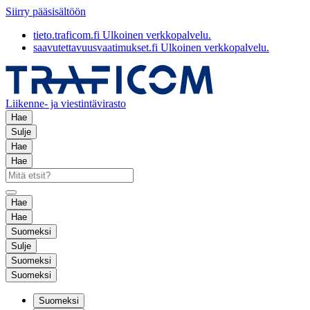
Siirry pääsisältöön
tieto.traficom.fi
Ulkoinen verkkopalvelu.
saavutettavuusvaatimukset.fi
Ulkoinen verkkopalvelu.
Liikenne- ja viestintävirasto
Hae
Sulje
Hae
Hae
Hae
Hae
Suomeksi
Sulje
Suomeksi
Suomeksi
Suomeksi