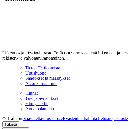
Liikenne- ja viestintävirasto Traficom varmistaa, että liikenteen ja vi
rekisteri- ja valvontaviranomainen.
Tietoa Traficomista
Uutishuone
Säädökset ja määräykset
Asioi kanssamme
Hinnat
Tuet ja avustukset
Yhteystiedot
Anna palautetta
© Traficom
Saavutettavuusseloste
Evästeiden hallinta
Tietosuojaseloste
Tulosta