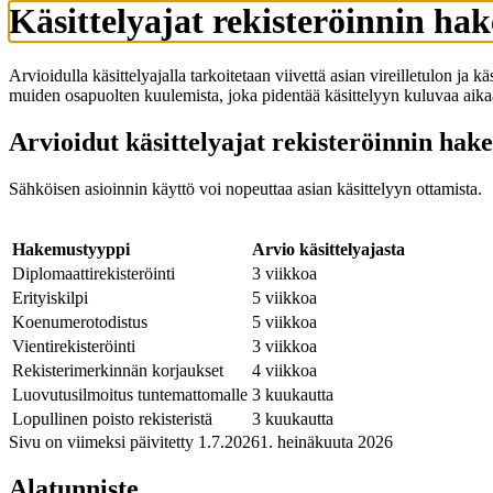
Käsittelyajat rekisteröinnin ha
Arvioidulla käsittelyajalla tarkoitetaan viivettä asian vireilletulon ja 
muiden osapuolten kuulemista, joka pidentää käsittelyyn kuluvaa aika
Arvioidut käsittelyajat rekisteröinnin hak
Sähköisen asioinnin käyttö voi nopeuttaa asian käsittelyyn ottamista.
Hakemustyyppi
Arvio käsittelyajasta
Diplomaattirekisteröinti
3 viikkoa
Erityiskilpi
5 viikkoa
Koenumerotodistus
5 viikkoa
Vientirekisteröinti
3 viikkoa
Rekisterimerkinnän korjaukset
4 viikkoa
Luovutusilmoitus tuntemattomalle
3 kuukautta
Lopullinen poisto rekisteristä
3 kuukautta
Sivu on viimeksi päivitetty
1.7.2026
1. heinäkuuta 2026
Alatunniste