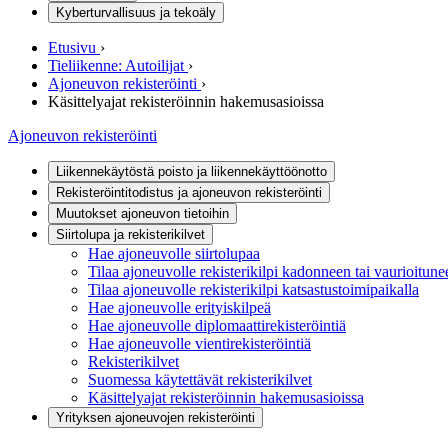
Kyberturvallisuus ja tekoäly
Etusivu
›
Tieliikenne: Autoilijat
›
Ajoneuvon rekisteröinti
›
Käsittelyajat rekisteröinnin hakemusasioissa
Ajoneuvon rekisteröinti
Liikennekäytöstä poisto ja liikennekäyttöönotto
Rekisteröintitodistus ja ajoneuvon rekisteröinti
Muutokset ajoneuvon tietoihin
Siirtolupa ja rekisterikilvet
Hae ajoneuvolle siirtolupaa
Tilaa ajoneuvolle rekisterikilpi kadonneen tai vaurioitunee
Tilaa ajoneuvolle rekisterikilpi katsastustoimipaikalla
Hae ajoneuvolle erityiskilpeä
Hae ajoneuvolle diplomaattirekisteröintiä
Hae ajoneuvolle vientirekisteröintiä
Rekisterikilvet
Suomessa käytettävät rekisterikilvet
Käsittelyajat rekisteröinnin hakemusasioissa
Yrityksen ajoneuvojen rekisteröinti