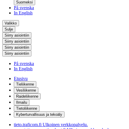
Suomeksi
På svenska
In English
Valikko
Sulje
Siirry asiointiin
Siirry asiointiin
Siirry asiointiin
Siirry asiointiin
På svenska
In English
Etusivu
Tieliikenne
Vesiliikenne
Raideliikenne
Ilmailu
Tietoliikenne
Kyberturvallisuus ja tekoäly
tieto.traficom.fi
Ulkoinen verkkopalvelu.