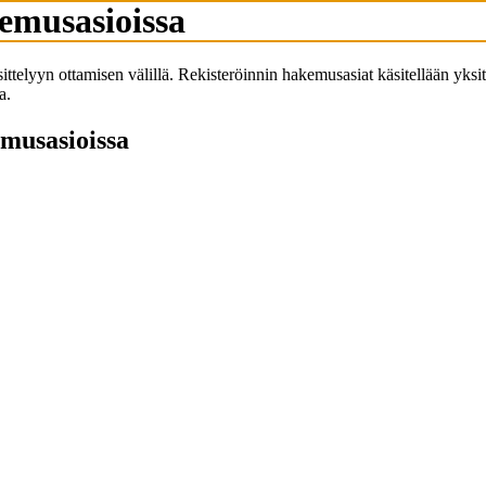
kemusasioissa
käsittelyyn ottamisen välillä. Rekisteröinnin hakemusasiat käsitellään yks
a.
emusasioissa