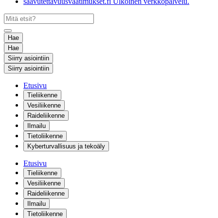
saavutettavuusvaatimukset.fi
Ulkoinen verkkopalvelu.
Hae
Hae
Siirry asiointiin
Siirry asiointiin
Etusivu
Tieliikenne
Vesiliikenne
Raideliikenne
Ilmailu
Tietoliikenne
Kyberturvallisuus ja tekoäly
Etusivu
Tieliikenne
Vesiliikenne
Raideliikenne
Ilmailu
Tietoliikenne