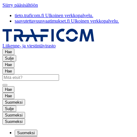
Siirry pääsisältöön
tieto.traficom.fi
Ulkoinen verkkopalvelu.
saavutettavuusvaatimukset.fi
Ulkoinen verkkopalvelu.
Liikenne- ja viestintävirasto
Hae
Sulje
Hae
Hae
Hae
Hae
Suomeksi
Sulje
Suomeksi
Suomeksi
Suomeksi