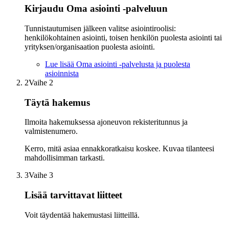
Kirjaudu Oma asiointi -palveluun
Tunnistautumisen jälkeen valitse asiointiroolisi:
henkilökohtainen asiointi, toisen henkilön puolesta asiointi tai
yrityksen/organisaation puolesta asiointi.
Lue lisää Oma asiointi -palvelusta ja puolesta
asioinnista
2
Vaihe 2
Täytä hakemus
Ilmoita hakemuksessa ajoneuvon rekisteritunnus ja
valmistenumero.
Kerro, mitä asiaa ennakkoratkaisu koskee. Kuvaa tilanteesi
mahdollisimman tarkasti.
3
Vaihe 3
Lisää tarvittavat liitteet
Voit täydentää hakemustasi liitteillä.