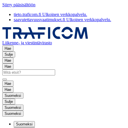
Siirry pääsisältöön
tieto.traficom.fi
Ulkoinen verkkopalvelu.
saavutettavuusvaatimukset.fi
Ulkoinen verkkopalvelu.
Liikenne- ja viestintävirasto
Hae
Sulje
Hae
Hae
Hae
Hae
Suomeksi
Sulje
Suomeksi
Suomeksi
Suomeksi