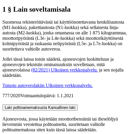
1 § Lain soveltamisala
Suomessa rekisteröitävästä tai käyttöönotettavasta henkilöautosta
(M1-luokka), pakettiautosta (N1-luokka) sekä sellaisesta linja-
autosta (M2-luokka), jonka omamassa on alle 1 875 kilogrammaa,
moottoripyörästä (L3e- ja L4e-luokka) sekä moottorikäyttöisestä
kolmipyörästä ja raskaasta nelipyörästä (L5e- ja L7e-luokka) on
suoritettava valtiolle autoveroa.
Jollei tässä laissa toisin säädetä, ajoneuvojen luokitteluun ja
ajoneuvojen teknisiin ominaisuuksiin sovelletaan, mitä
ajoneuvolaissa
(82/2021)
Ulkoinen verkkopalvelu.
ja sen nojalla
säädetään.
Tutustu autoverolakiin
Ulkoinen verkkopalvelu.
777/2020
Voimaantulopäivä: 1.1.2021
Laki polttoainemaksusta
Kansallinen laki
Ajoneuvosta, jossa käytetään moottoribensiiniä tai dieselöljyä
lievemmin verotettua polttoainetta, suoritetaan valtiolle
polttoainemaksua siten kuin tässä laissa säädetään.