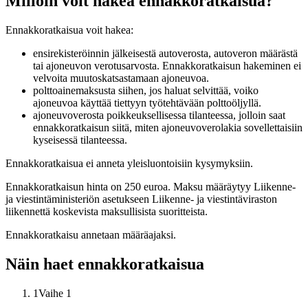
Milloin voit hakea ennakkoratkaisua?
Ennakkoratkaisua voit hakea:
ensirekisteröinnin jälkeisestä autoverosta, autoveron määrästä
tai ajoneuvon verotusarvosta. Ennakkoratkaisun hakeminen ei
velvoita muutoskatsastamaan ajoneuvoa.
polttoainemaksusta siihen, jos haluat selvittää, voiko
ajoneuvoa käyttää tiettyyn työtehtävään polttoöljyllä.
ajoneuvoverosta poikkeuksellisessa tilanteessa, jolloin saat
ennakkoratkaisun siitä, miten ajoneuvoverolakia sovellettaisiin
kyseisessä tilanteessa.
Ennakkoratkaisua ei anneta yleisluontoisiin kysymyksiin.
Ennakkoratkaisun hinta on 250 euroa. Maksu määräytyy Liikenne-
ja viestintäministeriön asetukseen Liikenne- ja viestintäviraston
liikennettä koskevista maksullisista suoritteista.
Ennakkoratkaisu annetaan määräajaksi.
Näin haet ennakkoratkaisua
1
Vaihe 1