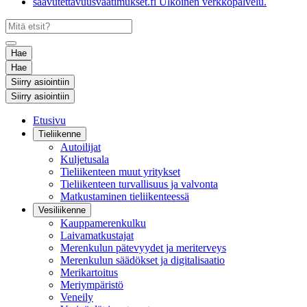
saavutettavuusvaatimukset.fi
Ulkoinen verkkopalvelu.
Hae
Hae
Siirry asiointiin
Siirry asiointiin
Etusivu
Tieliikenne
Autoilijat
Kuljetusala
Tieliikenteen muut yritykset
Tieliikenteen turvallisuus ja valvonta
Matkustaminen tieliikenteessä
Vesiliikenne
Kauppamerenkulku
Laivamatkustajat
Merenkulun pätevyydet ja meriterveys
Merenkulun säädökset ja digitalisaatio
Merikartoitus
Meriympäristö
Veneily