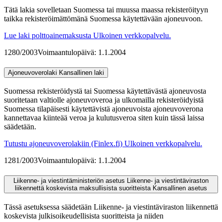
Tätä lakia sovelletaan Suomessa tai muussa maassa rekisteröityyn
taikka rekisteröimättömänä Suomessa käytettävään ajoneuvoon.
Lue laki polttoainemaksusta
Ulkoinen verkkopalvelu.
1280/2003
Voimaantulopäivä: 1.1.2004
Ajoneuvoverolaki
Kansallinen laki
Suomessa rekisteröidystä tai Suomessa käytettävästä ajoneuvosta
suoritetaan valtiolle ajoneuvoveroa ja ulkomailla rekisteröidyistä
Suomessa tilapäisesti käytettävistä ajoneuvoista ajoneuvoverona
kannettavaa kiinteää veroa ja kulutusveroa siten kuin tässä laissa
säädetään.
Tutustu ajoneuvoverolakiin (Finlex.fi)
Ulkoinen verkkopalvelu.
1281/2003
Voimaantulopäivä: 1.1.2004
Liikenne- ja viestintäministeriön asetus Liikenne- ja viestintäviraston
liikennettä koskevista maksullisista suoritteista
Kansallinen asetus
Tässä asetuksessa säädetään Liikenne- ja viestintäviraston liikennettä
koskevista julkisoikeudellisista suoritteista ja niiden