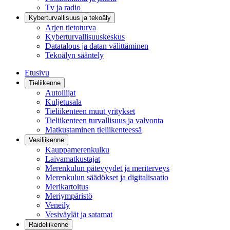
Tv ja radio
Kyberturvallisuus ja tekoäly
Arjen tietoturva
Kyberturvallisuuskeskus
Datatalous ja datan välittäminen
Tekoälyn sääntely
Etusivu
Tieliikenne
Autoilijat
Kuljetusala
Tieliikenteen muut yritykset
Tieliikenteen turvallisuus ja valvonta
Matkustaminen tieliikenteessä
Vesiliikenne
Kauppamerenkulku
Laivamatkustajat
Merenkulun pätevyydet ja meriterveys
Merenkulun säädökset ja digitalisaatio
Merikartoitus
Meriympäristö
Veneily
Vesiväylät ja satamat
Raideliikenne