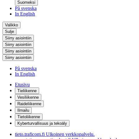
Suomeksi
På svenska
In English
Valikko
Sulje
Siirry asiointiin
Siirry asiointiin
Siirry asiointiin
Siirry asiointiin
På svenska
In English
Etusivu
Tieliikenne
Vesiliikenne
Raideliikenne
Ilmailu
Tietoliikenne
Kyberturvallisuus ja tekoäly
tieto.traficom.fi
Ulkoinen verkkopalvelu.