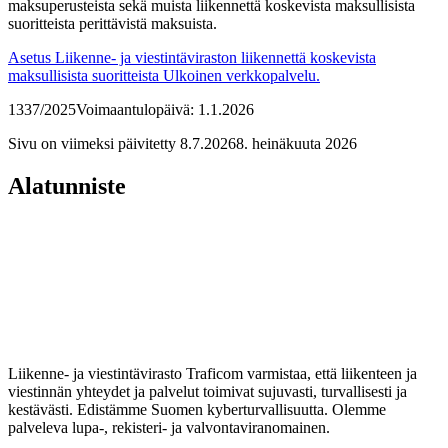
maksuperusteista sekä muista liikennettä koskevista maksullisista
suoritteista perittävistä maksuista.
Asetus Liikenne- ja viestintäviraston liikennettä koskevista
maksullisista suoritteista
Ulkoinen verkkopalvelu.
1337/2025
Voimaantulopäivä: 1.1.2026
Sivu on viimeksi päivitetty
8.7.2026
8. heinäkuuta 2026
Alatunniste
Liikenne- ja viestintävirasto Traficom varmistaa, että liikenteen ja
viestinnän yhteydet ja palvelut toimivat sujuvasti, turvallisesti ja
kestävästi. Edistämme Suomen kyberturvallisuutta. Olemme
palveleva lupa-, rekisteri- ja valvontaviranomainen.