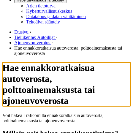
Kyberturvallisuus ja tekoäly
Arjen tietoturva
Kyberturvallisuuskeskus
Datatalous ja datan välittäminen
Tekoälyn sääntely
Etusivu
›
Tieliikenne: Autoilijat
›
Ajoneuvon verotus
›
Hae ennakkoratkaisua autoverosta, polttoainemaksusta tai
ajoneuvoverosta
Hae ennakkoratkaisua
autoverosta,
polttoainemaksusta tai
ajoneuvoverosta
Voit hakea Traficomilta ennakkoratkaisua autoverosta,
polttoainemaksusta tai ajoneuvoverosta.