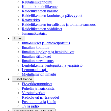
Rautatieliikennöinti
Kaupunkiraideliikenne
Raideliikenteen kalusto
Raideliikenteen koulutus ja pätevyydet
Rataverkko
Raideliikenteen turvallisuus ja toimintavarmuus
Raideliikenteen säädökset
Junamatkustajat
Ilmailu
Ilma-alukset ja lentokelpoisuus
Ilmailun koulutus
Ilmailun lupakirjat ja henkilöluvat
Ilmailun säädökset
Ilmailun turvallisuus
Lentoliikenne, lentopaikat ja ympäristö
Lentomatkustaja
Miehittämätön ilmailu
Tietoliikenne
Fi-verkkotunnukset
Puhelin ja laajakaista
Viestintäverkot
Radioluvat ja -taajuudet
Postitoiminta ja jakelu
Tv ja radio