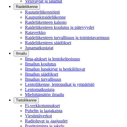
Vesiväylät ja satamat
Raideliikenne
Rautatieliikennöinti
Kaupunkiraideliikenne
Raideliikenteen kalusto
Raideliikenteen koulutus ja pätevyydet
Rataverkko
Raideliikenteen turvallisuus ja toimintavarmuus
Raideliikenteen säädökset
Junamatkustajat
Ilmailu
Ilma-alukset ja lentokelpoisuus
Ilmailun koulutus
Ilmailun lupakirjat ja henkilöluvat
Ilmailun säädökset
Ilmailun turvallisuus
Lentoliikenne, lentopaikat ja ympäristö
Lentomatkustaja
Miehittämätön ilmailu
Tietoliikenne
Fi-verkkotunnukset
Puhelin ja laajakaista
Viestintäverkot
Radioluvat ja -taajuudet
Postitoiminta ja jakelu