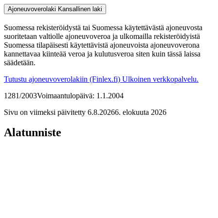
Ajoneuvoverolaki
Kansallinen laki
Suomessa rekisteröidystä tai Suomessa käytettävästä ajoneuvosta
suoritetaan valtiolle ajoneuvoveroa ja ulkomailla rekisteröidyistä
Suomessa tilapäisesti käytettävistä ajoneuvoista ajoneuvoverona
kannettavaa kiinteää veroa ja kulutusveroa siten kuin tässä laissa
säädetään.
Tutustu ajoneuvoverolakiin (Finlex.fi)
Ulkoinen verkkopalvelu.
1281/2003
Voimaantulopäivä: 1.1.2004
Sivu on viimeksi päivitetty
6.8.2026
6. elokuuta 2026
Alatunniste