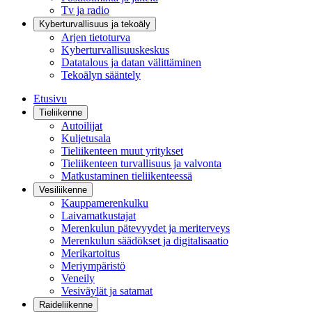
Tv ja radio
Kyberturvallisuus ja tekoäly
Arjen tietoturva
Kyberturvallisuuskeskus
Datatalous ja datan välittäminen
Tekoälyn sääntely
Etusivu
Tieliikenne
Autoilijat
Kuljetusala
Tieliikenteen muut yritykset
Tieliikenteen turvallisuus ja valvonta
Matkustaminen tieliikenteessä
Vesiliikenne
Kauppamerenkulku
Laivamatkustajat
Merenkulun pätevyydet ja meriterveys
Merenkulun säädökset ja digitalisaatio
Merikartoitus
Meriympäristö
Veneily
Vesiväylät ja satamat
Raideliikenne