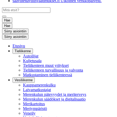
saavutettavuusvaatimukset.fi
Ulkoinen verkkopalvelu.
Hae
Hae
Siirry asiointiin
Siirry asiointiin
Etusivu
Tieliikenne
Autoilijat
Kuljetusala
Tieliikenteen muut yritykset
Tieliikenteen turvallisuus ja valvonta
Matkustaminen tieliikenteessä
Vesiliikenne
Kauppamerenkulku
Laivamatkustajat
Merenkulun pätevyydet ja meriterveys
Merenkulun säädökset ja digitalisaatio
Merikartoitus
Meriympäristö
Veneily