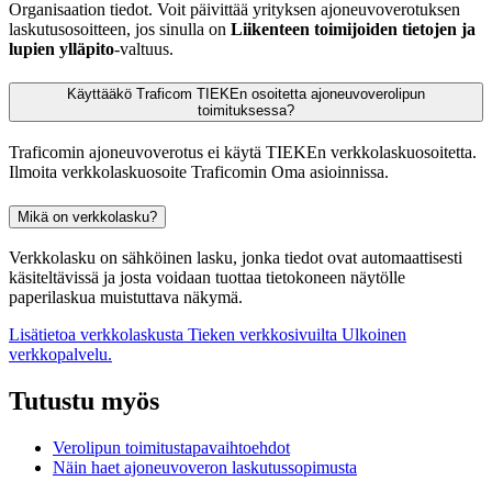
Organisaation tiedot. Voit päivittää yrityksen ajoneuvoverotuksen
laskutusosoitteen, jos sinulla on
Liikenteen toimijoiden tietojen ja
lupien ylläpito
-valtuus.
Käyttääkö Traficom TIEKEn osoitetta ajoneuvoverolipun
toimituksessa?
Traficomin ajoneuvoverotus ei käytä TIEKEn verkkolaskuosoitetta.
Ilmoita verkkolaskuosoite Traficomin Oma asioinnissa.
Mikä on verkkolasku?
Verkkolasku on sähköinen lasku, jonka tiedot ovat automaattisesti
käsiteltävissä ja josta voidaan tuottaa tietokoneen näytölle
paperilaskua muistuttava näkymä.
Lisätietoa verkkolaskusta Tieken verkkosivuilta
Ulkoinen
verkkopalvelu.
Tutustu myös
Verolipun toimitustapavaihtoehdot
Näin haet ajoneuvoveron laskutussopimusta