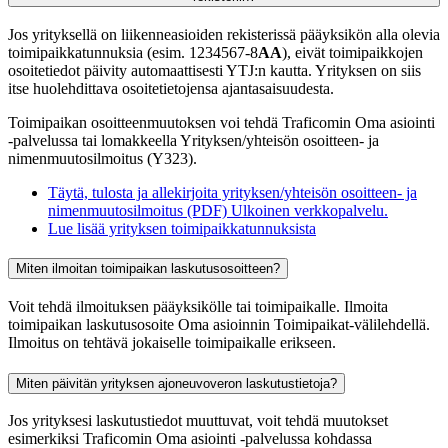
Jos yrityksellä on liikenneasioiden rekisterissä pääyksikön alla olevia
toimipaikkatunnuksia (esim. 1234567-8
AA
), eivät toimipaikkojen
osoitetiedot päivity automaattisesti YTJ:n kautta. Yrityksen on siis
itse huolehdittava osoitetietojensa ajantasaisuudesta.
Toimipaikan osoitteenmuutoksen voi tehdä Traficomin Oma asiointi
-palvelussa tai lomakkeella Yrityksen/yhteisön osoitteen- ja
nimenmuutosilmoitus (Y323).
Täytä, tulosta ja allekirjoita yrityksen/yhteisön osoitteen- ja
nimenmuutosilmoitus (PDF)
Ulkoinen verkkopalvelu.
Lue lisää yrityksen toimipaikkatunnuksista
Miten ilmoitan toimipaikan laskutusosoitteen?
Voit tehdä ilmoituksen pääyksikölle tai toimipaikalle. Ilmoita
toimipaikan laskutusosoite Oma asioinnin Toimipaikat-välilehdellä.
Ilmoitus on tehtävä jokaiselle toimipaikalle erikseen.
Miten päivitän yrityksen ajoneuvoveron laskutustietoja?
Jos yrityksesi laskutustiedot muuttuvat, voit tehdä muutokset
esimerkiksi Traficomin Oma asiointi -palvelussa kohdassa