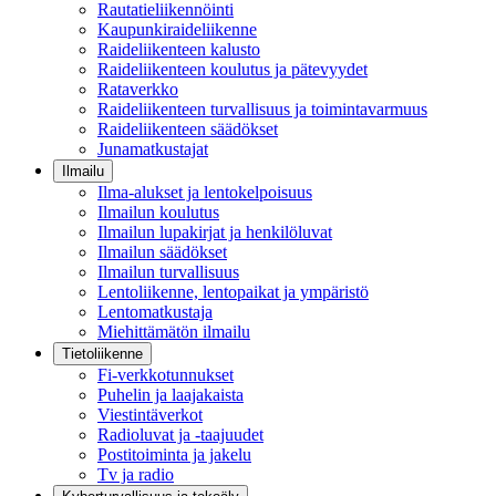
Rautatieliikennöinti
Kaupunkiraideliikenne
Raideliikenteen kalusto
Raideliikenteen koulutus ja pätevyydet
Rataverkko
Raideliikenteen turvallisuus ja toimintavarmuus
Raideliikenteen säädökset
Junamatkustajat
Ilmailu
Ilma-alukset ja lentokelpoisuus
Ilmailun koulutus
Ilmailun lupakirjat ja henkilöluvat
Ilmailun säädökset
Ilmailun turvallisuus
Lentoliikenne, lentopaikat ja ympäristö
Lentomatkustaja
Miehittämätön ilmailu
Tietoliikenne
Fi-verkkotunnukset
Puhelin ja laajakaista
Viestintäverkot
Radioluvat ja -taajuudet
Postitoiminta ja jakelu
Tv ja radio