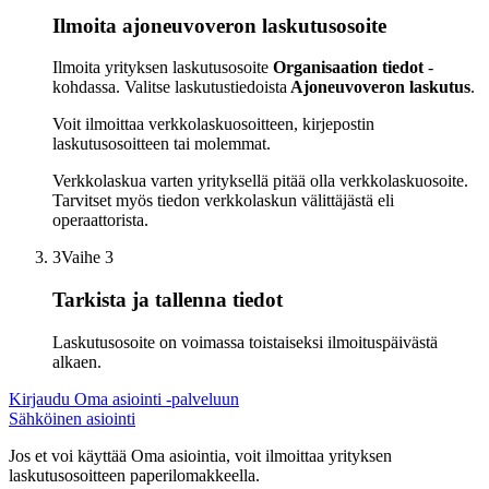
Ilmoita ajoneuvoveron laskutusosoite
Ilmoita yrityksen laskutusosoite
Organisaation tiedot
-
kohdassa. Valitse laskutustiedoista
Ajoneuvoveron laskutus
.
Voit ilmoittaa verkkolaskuosoitteen, kirjepostin
laskutusosoitteen tai molemmat.
Verkkolaskua varten yrityksellä pitää olla verkkolaskuosoite.
Tarvitset myös tiedon verkkolaskun välittäjästä eli
operaattorista.
3
Vaihe 3
Tarkista ja tallenna tiedot
Laskutusosoite on voimassa toistaiseksi ilmoituspäivästä
alkaen.
Kirjaudu Oma asiointi -palveluun
Sähköinen asiointi
Jos et voi käyttää Oma asiointia, voit ilmoittaa yrityksen
laskutusosoitteen paperilomakkeella.