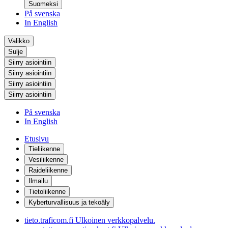
Suomeksi
På svenska
In English
Valikko
Sulje
Siirry asiointiin
Siirry asiointiin
Siirry asiointiin
Siirry asiointiin
På svenska
In English
Etusivu
Tieliikenne
Vesiliikenne
Raideliikenne
Ilmailu
Tietoliikenne
Kyberturvallisuus ja tekoäly
tieto.traficom.fi
Ulkoinen verkkopalvelu.