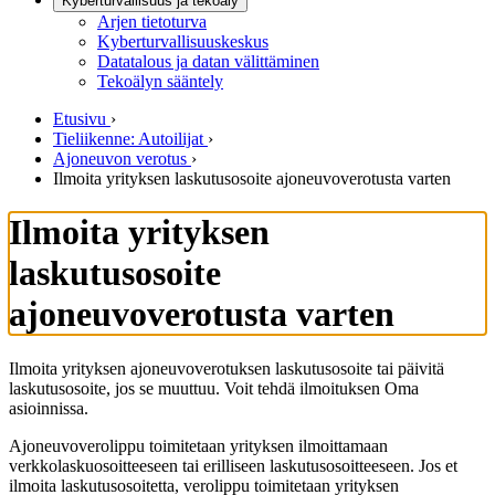
Kyberturvallisuus ja tekoäly
Arjen tietoturva
Kyberturvallisuuskeskus
Datatalous ja datan välittäminen
Tekoälyn sääntely
Etusivu
›
Tieliikenne: Autoilijat
›
Ajoneuvon verotus
›
Ilmoita yrityksen laskutusosoite ajoneuvoverotusta varten
Ilmoita yrityksen
laskutusosoite
ajoneuvoverotusta varten
Ilmoita yrityksen ajoneuvoverotuksen laskutusosoite tai päivitä
laskutusosoite, jos se muuttuu. Voit tehdä ilmoituksen Oma
asioinnissa.
Ajoneuvoverolippu toimitetaan yrityksen ilmoittamaan
verkkolaskuosoitteeseen tai erilliseen laskutusosoitteeseen. Jos et
ilmoita laskutusosoitetta, verolippu toimitetaan yrityksen