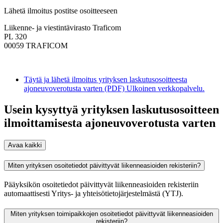
Lähetä ilmoitus postitse osoitteeseen
Liikenne- ja viestintävirasto Traficom
PL 320
00059 TRAFICOM
Täytä ja lähetä ilmoitus yrityksen laskutusosoitteesta
ajoneuvoverotusta varten (PDF)
Ulkoinen verkkopalvelu.
Usein kysyttyä yrityksen laskutusosoitteen
ilmoittamisesta ajoneuvoverotusta varten
Avaa kaikki
Miten yrityksen osoitetiedot päivittyvät liikenneasioiden rekisteriin?
Pääyksikön osoitetiedot päivittyvät liikenneasioiden rekisteriin
automaattisesti Yritys- ja yhteisötietojärjestelmästä (YTJ).
Miten yrityksen toimipaikkojen osoitetiedot päivittyvät liikenneasioiden
rekisteriin?