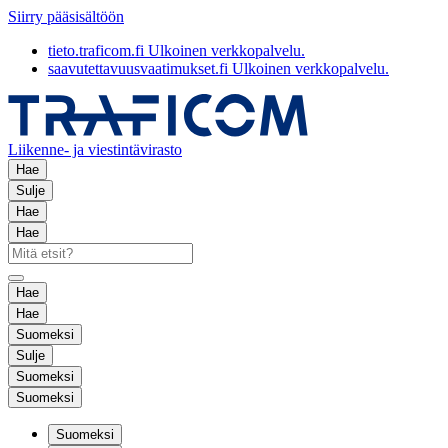
Siirry pääsisältöön
tieto.traficom.fi
Ulkoinen verkkopalvelu.
saavutettavuusvaatimukset.fi
Ulkoinen verkkopalvelu.
Liikenne- ja viestintävirasto
Hae
Sulje
Hae
Hae
Hae
Hae
Suomeksi
Sulje
Suomeksi
Suomeksi
Suomeksi