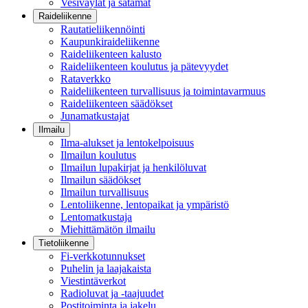
Vesiväylät ja satamat
Raideliikenne
Rautatieliikennöinti
Kaupunkiraideliikenne
Raideliikenteen kalusto
Raideliikenteen koulutus ja pätevyydet
Rataverkko
Raideliikenteen turvallisuus ja toimintavarmuus
Raideliikenteen säädökset
Junamatkustajat
Ilmailu
Ilma-alukset ja lentokelpoisuus
Ilmailun koulutus
Ilmailun lupakirjat ja henkilöluvat
Ilmailun säädökset
Ilmailun turvallisuus
Lentoliikenne, lentopaikat ja ympäristö
Lentomatkustaja
Miehittämätön ilmailu
Tietoliikenne
Fi-verkkotunnukset
Puhelin ja laajakaista
Viestintäverkot
Radioluvat ja -taajuudet
Postitoiminta ja jakelu