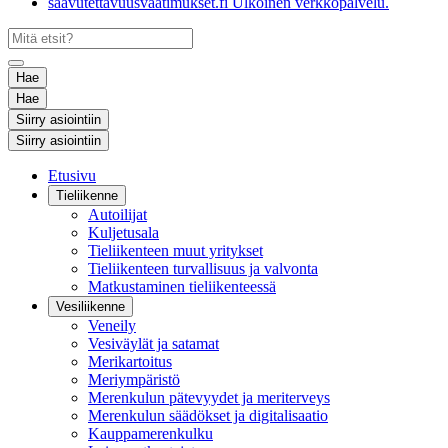
saavutettavuusvaatimukset.fi
Ulkoinen verkkopalvelu.
Hae
Hae
Siirry asiointiin
Siirry asiointiin
Etusivu
Tieliikenne
Autoilijat
Kuljetusala
Tieliikenteen muut yritykset
Tieliikenteen turvallisuus ja valvonta
Matkustaminen tieliikenteessä
Vesiliikenne
Veneily
Vesiväylät ja satamat
Merikartoitus
Meriympäristö
Merenkulun pätevyydet ja meriterveys
Merenkulun säädökset ja digitalisaatio
Kauppamerenkulku