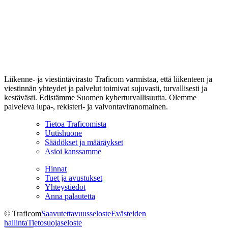
Liikenne- ja viestintävirasto Traficom varmistaa, että liikenteen ja
viestinnän yhteydet ja palvelut toimivat sujuvasti, turvallisesti ja
kestävästi. Edistämme Suomen kyberturvallisuutta. Olemme
palveleva lupa-, rekisteri- ja valvontaviranomainen.
Tietoa Traficomista
Uutishuone
Säädökset ja määräykset
Asioi kanssamme
Hinnat
Tuet ja avustukset
Yhteystiedot
Anna palautetta
© Traficom
Saavutettavuusseloste
Evästeiden
hallinta
Tietosuojaseloste