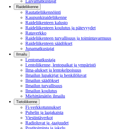
Laivamatkustajat
Raideliikenne
Rautatieliikennöinti
Kaupunkiraideliikenne
Raideliikenteen kalusto
Raideliikenteen koulutus ja pätevyydet
Rataverkko
Raideliikenteen turvallisuus ja toimintavarmuus
Raideliikenteen säädökset
Junamatkustajat
Ilmailu
Lentomatkustaja
Lentoliikenne, lentopaikat ja ympäristö
Ilma-alukset ja lentokelpoisuus
Ilmailun lupakirjat ja henkilöluvat
Ilmailun säädökset
Ilmailun turvallisuus
Ilmailun koulutus
Miehittämätön ilmailu
Tietoliikenne
Fi-verkkotunnukset
Puhelin ja laajakaista
Viestintäverkot
Radioluvat ja -taajuudet
Postitoiminta ja jakelu