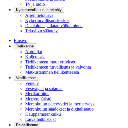
Tv ja radio
Kyberturvallisuus ja tekoäly
Arjen tietoturva
Kyberturvallisuuskeskus
Datatalous ja datan välittäminen
Tekoälyn sääntely
Etusivu
Tieliikenne
Autoilijat
Kuljetusala
Tieliikenteen muut yritykset
Tieliikenteen turvallisuus ja valvonta
Matkustaminen tieliikenteessä
Vesiliikenne
Veneily
Vesiväylät ja satamat
Merikartoitus
Meriympäristö
Merenkulun pätevyydet ja meriterveys
Merenkulun säädökset ja digitalisaatio
Kauppamerenkulku
Laivamatkustajat
Raideliikenne