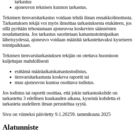
tarkastus
ajoneuvon teknisen kunnon tarkastus.
Tekninen tienvarsitarkastus voidaan tehdä ilman ennakkoilmoitusta.
Tarkastuksen tekijä voi myös ilmoittaa tarkastuksesta etukäteen, jos
sillä pyritään tehostamaan ajoneuvoa koskevien säännösten
noudattamista. Jos tarkastus suoritetaan katsastustoimipaikan
läheisyydessä, ajoneuvo voidaan määrätä tarkastettavaksi kyseiseen
toimipaikkaan.
Teknisen tienvarsitarkastuksen tekijän on otettava huomioon
kuljettajan mahdollisesti
esittämä määräaikaiskatsastustodistus,
tienvarsitarkastusta koskeva raportti tai
muu ajoneuvon kuntoa osoittava todistus.
Jos todistus tai raportti osoittaa, että jokin tarkastuskohde on
tarkastettu 3 edellisen kuukauden aikana, kyseistä kohdetta ei
tarkasteta uudelleen ilman perusteltua syytä.
Sivu on viimeksi päivitetty
9.1.2025
9. tammikuuta 2025
Alatunniste