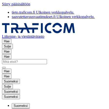
Siirry pääsisältöön
tieto.traficom.fi
Ulkoinen verkkopalvelu.
saavutettavuusvaatimukset.fi
Ulkoinen verkkopalvelu.
Liikenne- ja viestintävirasto
Hae
Sulje
Hae
Hae
Hae
Hae
Suomeksi
Sulje
Suomeksi
Suomeksi
Suomeksi