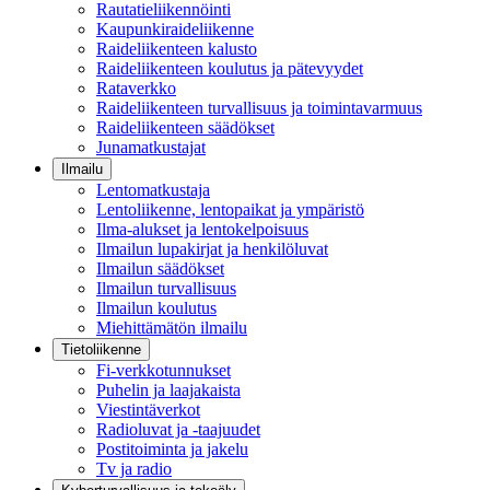
Rautatieliikennöinti
Kaupunkiraideliikenne
Raideliikenteen kalusto
Raideliikenteen koulutus ja pätevyydet
Rataverkko
Raideliikenteen turvallisuus ja toimintavarmuus
Raideliikenteen säädökset
Junamatkustajat
Ilmailu
Lentomatkustaja
Lentoliikenne, lentopaikat ja ympäristö
Ilma-alukset ja lentokelpoisuus
Ilmailun lupakirjat ja henkilöluvat
Ilmailun säädökset
Ilmailun turvallisuus
Ilmailun koulutus
Miehittämätön ilmailu
Tietoliikenne
Fi-verkkotunnukset
Puhelin ja laajakaista
Viestintäverkot
Radioluvat ja -taajuudet
Postitoiminta ja jakelu
Tv ja radio