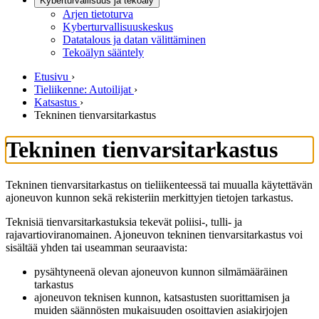
Kyberturvallisuus ja tekoäly
Arjen tietoturva
Kyberturvallisuuskeskus
Datatalous ja datan välittäminen
Tekoälyn sääntely
Etusivu
›
Tieliikenne: Autoilijat
›
Katsastus
›
Tekninen tienvarsitarkastus
Tekninen tienvarsitarkastus
Tekninen tienvarsitarkastus on tieliikenteessä tai muualla käytettävän
ajoneuvon kunnon sekä rekisteriin merkittyjen tietojen tarkastus.
Teknisiä tienvarsitarkastuksia tekevät poliisi-, tulli- ja
rajavartioviranomainen. Ajoneuvon tekninen tienvarsitarkastus voi
sisältää yhden tai useamman seuraavista:
pysähtyneenä olevan ajoneuvon kunnon silmämääräinen
tarkastus
ajoneuvon teknisen kunnon, katsastusten suorittamisen ja
muiden säännösten mukaisuuden osoittavien asiakirjojen