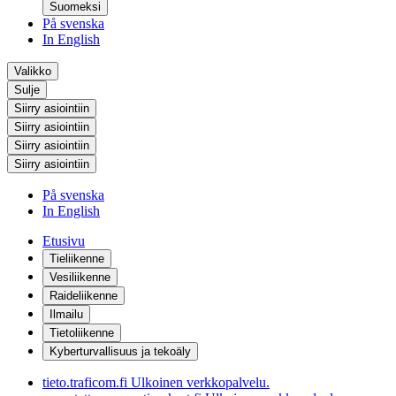
Suomeksi
På svenska
In English
Valikko
Sulje
Siirry asiointiin
Siirry asiointiin
Siirry asiointiin
Siirry asiointiin
På svenska
In English
Etusivu
Tieliikenne
Vesiliikenne
Raideliikenne
Ilmailu
Tietoliikenne
Kyberturvallisuus ja tekoäly
tieto.traficom.fi
Ulkoinen verkkopalvelu.