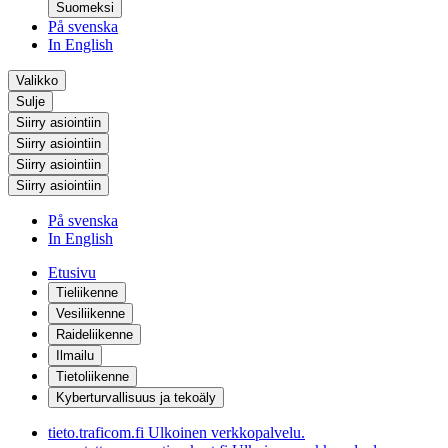
Suomeksi
På svenska
In English
Valikko
Sulje
Siirry asiointiin
Siirry asiointiin
Siirry asiointiin
Siirry asiointiin
På svenska
In English
Etusivu
Tieliikenne
Vesiliikenne
Raideliikenne
Ilmailu
Tietoliikenne
Kyberturvallisuus ja tekoäly
tieto.traficom.fi
Ulkoinen verkkopalvelu.