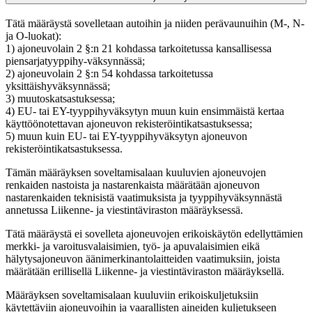
Tätä määräystä sovelletaan autoihin ja niiden perävaunuihin (M-, N-
ja O-luokat):
1) ajoneuvolain 2 §:n 21 kohdassa tarkoitetussa kansallisessa
piensarjatyyppihy-väksynnässä;
2) ajoneuvolain 2 §:n 54 kohdassa tarkoitetussa
yksittäishyväksynnässä;
3) muutoskatsastuksessa;
4) EU- tai EY-tyyppihyväksytyn muun kuin ensimmäistä kertaa
käyttöönotettavan ajoneuvon rekisteröintikatsastuksessa;
5) muun kuin EU- tai EY-tyyppihyväksytyn ajoneuvon
rekisteröintikatsastuksessa.
Tämän määräyksen soveltamisalaan kuuluvien ajoneuvojen
renkaiden nastoista ja nastarenkaista määrätään ajoneuvon
nastarenkaiden teknisistä vaatimuksista ja tyyppihyväksynnästä
annetussa Liikenne- ja viestintäviraston määräyksessä.
Tätä määräystä ei sovelleta ajoneuvojen erikoiskäytön edellyttämien
merkki- ja varoitusvalaisimien, työ- ja apuvalaisimien eikä
hälytysajoneuvon äänimerkinantolaitteiden vaatimuksiin, joista
määrätään erillisellä Liikenne- ja viestintäviraston määräyksellä.
Määräyksen soveltamisalaan kuuluviin erikoiskuljetuksiin
käytettäviin ajoneuvoihin ja vaarallisten aineiden kuljetukseen