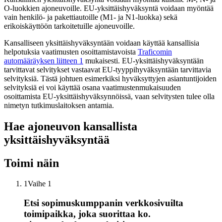
O-luokkien ajoneuvoille. EU-yksittäishyväksyntä voidaan myöntää
vain henkilö- ja pakettiautoille (M1- ja N1-luokka) sekä
erikoiskäyttöön tarkoitetuille ajoneuvoille.
Kansalliseen yksittäishyväksyntään voidaan käyttää kansallisia
helpotuksia vaatimusten osoittamistavoista
Traficomin
automääräyksen liitteen 1
mukaisesti. EU-yksittäishyväksyntään
tarvittavat selvitykset vastaavat EU-tyyppihyväksyntään tarvittavia
selvityksiä. Tästä johtuen esimerkiksi hyväksyttyjen asiantuntijoiden
selvityksiä ei voi käyttää osana vaatimustenmukaisuuden
osoittamista EU-yksittäishyväksynnöissä, vaan selvitysten tulee olla
nimetyn tutkimuslaitoksen antamia.
Hae ajoneuvon kansallista
yksittäishyväksyntää
Toimi näin
1
Vaihe 1
Etsi sopimuskumppanin verkkosivuilta
toimipaikka, joka suorittaa ko.