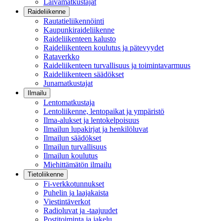
Laivamatkustajat
Raideliikenne
Rautatieliikennöinti
Kaupunkiraideliikenne
Raideliikenteen kalusto
Raideliikenteen koulutus ja pätevyydet
Rataverkko
Raideliikenteen turvallisuus ja toimintavarmuus
Raideliikenteen säädökset
Junamatkustajat
Ilmailu
Lentomatkustaja
Lentoliikenne, lentopaikat ja ympäristö
Ilma-alukset ja lentokelpoisuus
Ilmailun lupakirjat ja henkilöluvat
Ilmailun säädökset
Ilmailun turvallisuus
Ilmailun koulutus
Miehittämätön ilmailu
Tietoliikenne
Fi-verkkotunnukset
Puhelin ja laajakaista
Viestintäverkot
Radioluvat ja -taajuudet
Postitoiminta ja jakelu