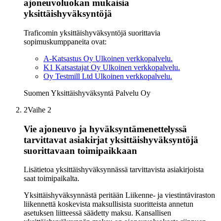
ajoneuvoluokan mukaisia
yksittäishyväksyntöjä
Traficomin yksittäishyväksyntöjä suorittavia
sopimuskumppaneita ovat:
A-Katsastus Oy
Ulkoinen verkkopalvelu.
K1 Katsastajat Oy
Ulkoinen verkkopalvelu.
Oy Testmill Ltd
Ulkoinen verkkopalvelu.
Suomen Yksittäishyväksyntä Palvelu Oy
2
Vaihe 2
Vie ajoneuvo ja hyväksyntämenettelyssä
tarvittavat asiakirjat yksittäishyväksyntöjä
suorittavaan toimipaikkaan
Lisätietoa yksittäishyväksynnässä tarvittavista asiakirjoista
saat toimipaikalta.
Yksittäishyväksynnästä peritään Liikenne- ja viestintäviraston
liikennettä koskevista maksullisista suoritteista annetun
asetuksen liitteessä säädetty maksu. Kansallisen