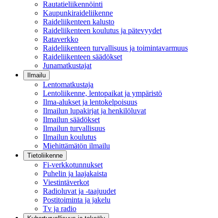
Rautatieliikennöinti
Kaupunkiraideliikenne
Raideliikenteen kalusto
Raideliikenteen koulutus ja pätevyydet
Rataverkko
Raideliikenteen turvallisuus ja toimintavarmuus
Raideliikenteen säädökset
Junamatkustajat
Ilmailu
Lentomatkustaja
Lentoliikenne, lentopaikat ja ympäristö
Ilma-alukset ja lentokelpoisuus
Ilmailun lupakirjat ja henkilöluvat
Ilmailun säädökset
Ilmailun turvallisuus
Ilmailun koulutus
Miehittämätön ilmailu
Tietoliikenne
Fi-verkkotunnukset
Puhelin ja laajakaista
Viestintäverkot
Radioluvat ja -taajuudet
Postitoiminta ja jakelu
Tv ja radio