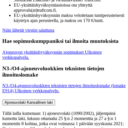
EU-yksittäishyväksyntäasioissa ota yhteyttä
approvals(at)traficom.fi.
EU-yksittäishyväksynnän maksu veloitetaan tuntiperusteisesti
käytetyn ajan perusteella, ja maksu on 170 €/tunti.
Näin lähetät viestisi salattuna
Hae sopimuskumppaniksi tai ilmoita muutoksista
Ajoneuvon yksittäishyväksynnän sopimukset
Ulkoinen
verkkopalvelu.
N3-/O4-ajoneuvoluokkien teknisten tietojen
ilmoituslomake
N3-/O4-ajoneuvoluokkien teknisten tietojen ilmoituslomake (lomake
E914)
Ulkoinen verkkopalvelu.
Ajoneuvolaki
Kansallinen laki
Tällä lailla kumotaan: 1) ajoneuvolaki (1090/2002), jäljempänä
kumottu laki, lukuun ottamatta 25 §:n 2 momenttia ja 27 a §:n 1
momentin 8 kohtaa, jotka ovat voimassa 1 päivään syyskuuta 2021;