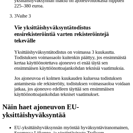
yksittäishyväksynnän maksu on ajoneuvoluokasta riippuen
225–380 euroa.
3
Vaihe 3
Vie yksittäishyväksyntätodistus
ensirekisteröintiä varten rekisteröintejä
tekevälle
Yksittäishyväksyntätodistus on voimassa 3 kuukautta.
Todistuksen voimassaolo kuitenkin päättyy, jos ensimmäistä
kertaa käyttöönotettava ajoneuvo ei enää täytä sen
ensimmäisen käyttöönottoajankohdan teknisiä vaatimuksia.
Jos ajoneuvoa ei kolmen kuukauden kuluessa todistuksen
antamisesta ole rekisteröity, todistuksen voimassaoloa voidaan
jatkaa, jos ajoneuvo edelleen täyttää sen ensimmäisen
käyttöönottoajankohdan tekniset vaatimukset.
Näin haet ajoneuvon EU-
yksittäishyväksyntää
EU-yksittäishyväksynnän myöntää hyväksyntäviranomainen,
Suomessa Liikenne- ja viestintävirasto Traficom.