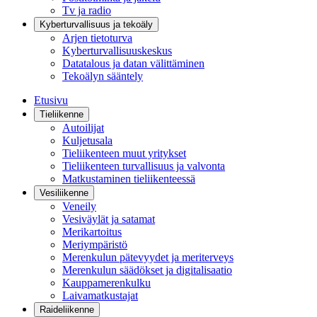
Tv ja radio
Kyberturvallisuus ja tekoäly
Arjen tietoturva
Kyberturvallisuuskeskus
Datatalous ja datan välittäminen
Tekoälyn sääntely
Etusivu
Tieliikenne
Autoilijat
Kuljetusala
Tieliikenteen muut yritykset
Tieliikenteen turvallisuus ja valvonta
Matkustaminen tieliikenteessä
Vesiliikenne
Veneily
Vesiväylät ja satamat
Merikartoitus
Meriympäristö
Merenkulun pätevyydet ja meriterveys
Merenkulun säädökset ja digitalisaatio
Kauppamerenkulku
Laivamatkustajat
Raideliikenne