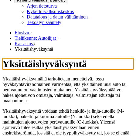
Kyberturvallisuus ja tekoäly
Arjen tietoturva
Kyberturvallisuuskeskus
Datatalous ja datan välittäminen
Tekoälyn sääntely
Etusivu
›
Tieliikenne: Autoilijat
›
Katsastus
›
Yksittäishyväksyntä
Yksittäishyväksyntä
Yksittäishyväksynnällä tarkoitetaan menettelyä, jossa
hyväksyntäviranomainen varmentaa, että yksittäinen uusi auto tai
perävaunu on vaatimusten mukainen. Yksittäishyväksyntää voi
hakea ajoneuvon omistaja, valmistaja, valmistajan edustaja tai
maahantuoja.
Yksittäishyväksyntä voidaan tehdä henkilö- ja linja-autoille (M-
luokka), paketti- ja kuorma-autoille (N-luokka) sekä edellä
mainittujen ajoneuvojen perävaunuille (O-luokka). Yleensä
ajoneuvo tulee esittää yksittäishyväksyntään ennen
ensirekisteröintiä, jos sitä ei ole tyyppihyväksytty tai, jos se ei enää