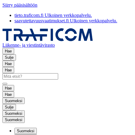
Siirry pääsisältöön
tieto.traficom.fi
Ulkoinen verkkopalvelu.
saavutettavuusvaatimukset.fi
Ulkoinen verkkopalvelu.
Liikenne- ja viestintävirasto
Hae
Sulje
Hae
Hae
Hae
Hae
Suomeksi
Sulje
Suomeksi
Suomeksi
Suomeksi