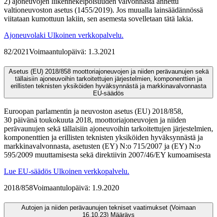
2) ajoneuvojen liikennekelpoisuuden valvonnasta annettu
valtioneuvoston asetus (1455/2019). Jos muualla lainsäädännössä
viitataan kumottuun lakiin, sen asemesta sovelletaan tätä lakia.
Ajoneuvolaki
Ulkoinen verkkopalvelu.
82/2021
Voimaantulopäivä: 1.3.2021
Asetus (EU) 2018/858 moottoriajoneuvojen ja niiden perävaunujen sekä
tällaisiin ajoneuvoihin tarkoitettujen järjestelmien, komponenttien ja
erillisten teknisten yksiköiden hyväksynnästä ja markkinavalvonnasta
EU-säädös
Euroopan parlamentin ja neuvoston asetus (EU) 2018/858,
30 päivänä toukokuuta 2018, moottoriajoneuvojen ja niiden
perävaunujen sekä tällaisiin ajoneuvoihin tarkoitettujen järjestelmien,
komponenttien ja erillisten teknisten yksiköiden hyväksynnästä ja
markkinavalvonnasta, asetusten (EY) N:o 715/2007 ja (EY) N:o
595/2009 muuttamisesta sekä direktiivin 2007/46/EY kumoamisesta
Lue EU-säädös
Ulkoinen verkkopalvelu.
2018/858
Voimaantulopäivä: 1.9.2020
Autojen ja niiden perävaunujen tekniset vaatimukset (Voimaan
16.10.23)
Määräys