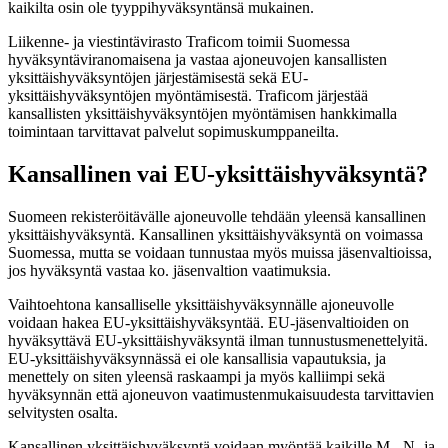
kaikilta osin ole tyyppihyväksyntänsä mukainen.
Liikenne- ja viestintävirasto Traficom toimii Suomessa
hyväksyntäviranomaisena ja vastaa ajoneuvojen kansallisten
yksittäishyväksyntöjen järjestämisestä sekä EU-
yksittäishyväksyntöjen myöntämisestä. Traficom järjestää
kansallisten yksittäishyväksyntöjen myöntämisen hankkimalla
toimintaan tarvittavat palvelut sopimuskumppaneilta.
Kansallinen vai EU-yksittäishyväksyntä?
Suomeen rekisteröitävälle ajoneuvolle tehdään yleensä kansallinen
yksittäishyväksyntä. Kansallinen yksittäishyväksyntä on voimassa
Suomessa, mutta se voidaan tunnustaa myös muissa jäsenvaltioissa,
jos hyväksyntä vastaa ko. jäsenvaltion vaatimuksia.
Vaihtoehtona kansalliselle yksittäishyväksynnälle ajoneuvolle
voidaan hakea EU-yksittäishyväksyntää. EU-jäsenvaltioiden on
hyväksyttävä EU-yksittäishyväksyntä ilman tunnustusmenettelyitä.
EU-yksittäishyväksynnässä ei ole kansallisia vapautuksia, ja
menettely on siten yleensä raskaampi ja myös kalliimpi sekä
hyväksynnän että ajoneuvon vaatimustenmukaisuudesta tarvittavien
selvitysten osalta.
Kansallinen yksittäishyväksyntä voidaan myöntää kaikille M-, N- ja