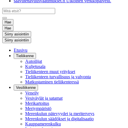
saavutettavuusvaatimukset.fi
Ulkoinen verkkopalvelu.
Hae
Hae
Siirry asiointiin
Siirry asiointiin
Etusivu
Tieliikenne
Autoilijat
Kuljetusala
Tieliikenteen muut yritykset
Tieliikenteen turvallisuus ja valvonta
Matkustaminen tieliikenteessä
Vesiliikenne
Veneily
Vesiväylät ja satamat
Merikartoitus
Meriympäristö
Merenkulun pätevyydet ja meriterveys
Merenkulun säädökset ja digitalisaatio
Kauppamerenkulku