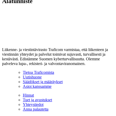
Alatunniste
Liikenne- ja viestintävirasto Traficom varmistaa, että liikenteen ja
viestinnän yhteydet ja palvelut toimivat sujuvasti, turvallisesti ja
kestävästi. Edistämme Suomen kyberturvallisuutta. Olemme
palveleva lupa-, rekisteri- ja valvontaviranomainen.
Tietoa Traficomista
Uutishuone
Säädökset ja määräykset
Asioi kanssamme
Hinnat
Tuet ja avustukset
Yhteystiedot
Anna palautetta