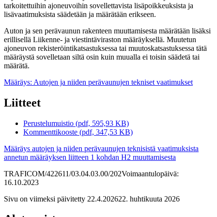
tarkoitettuihin ajoneuvoihin sovellettavista lisäpoikkeuksista ja
lisävaatimuksista säädetään ja määrätään erikseen.
Auton ja sen perävaunun rakenteen muuttamisesta määrätään lisäksi
erillisellä Liikenne- ja viestintäviraston määräyksellä. Muutetun
ajoneuvon rekisteröintikatsastuksessa tai muutoskatsastuksessa tätä
määräystä sovelletaan siltä osin kuin muualla ei toisin säädetä tai
määrätä.
Määräys: Autojen ja niiden perävaunujen tekniset vaatimukset
Liitteet
Perustelumuistio (pdf, 595,93 KB)
Kommenttikooste (pdf, 347,53 KB)
Määräys autojen ja niiden perävaunujen teknisistä vaatimuksista
annetun määräyksen liitteen 1 kohdan H2 muuttamisesta
TRAFICOM/422611/03.04.03.00/202
Voimaantulopäivä:
16.10.2023
Sivu on viimeksi päivitetty
22.4.2026
22. huhtikuuta 2026