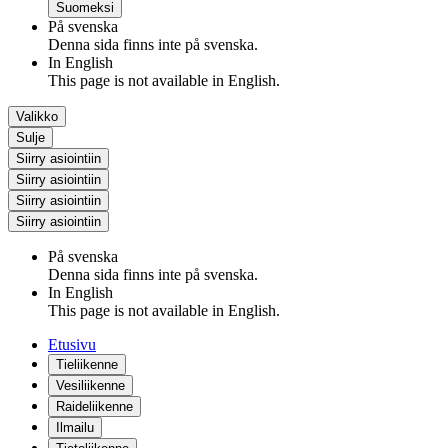
Suomeksi
På svenska
Denna sida finns inte på svenska.
In English
This page is not available in English.
Valikko
Sulje
Siirry asiointiin
Siirry asiointiin
Siirry asiointiin
Siirry asiointiin
På svenska
Denna sida finns inte på svenska.
In English
This page is not available in English.
Etusivu
Tieliikenne
Vesiliikenne
Raideliikenne
Ilmailu