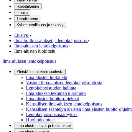
Vesiliikenne
Raideliikenne
Ilmailu
Tietoliikenne
Kyberturvallisuus ja tekoäly
Etusivu
›
Ilmailu: Ilma-alukset ja lentokelpoisuus
›
Ilma-aluksen lentokelpoisuus
›
Ilma-alusten luokittelu
Ilma-aluksen lentokelpoisuus
Yleistä lentokelpoisuudesta
Ilma-alusten luokittelu
Vastuut ilma-aluksen lentokelpoisuudesta
Lentokelpoisuuden hallinta
Ilma-aluksen tekninen kirjanpito
Ilma-alusten huolto-ohjelmat
Kansallisen ilma-aluksen lentokelpoisuus
Kansallisen sääntelyn alaisten ilma-alusten huolto-ohjelm
Lentokelpoisuusmääräykset
Huoltotiedotteet
Ilma-alusten luvat ja todistukset
Ilma-alusten huolto