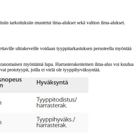
isiin tarkoituksiin muutetut ilma-alukset sekä valtion ilma-alukset.
ettaville ultrakeveille voidaan tyyppitarkastuksen perusteella myöntää
luviranomaisen myöntämä lupa. Harrasterakenteinen ilma-alus voi kuulua
t prototyypit, joilla ei vielä ole tyyppihyväksyntää.