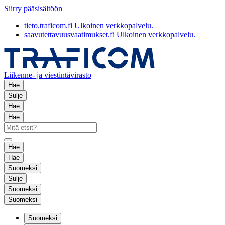
Siirry pääsisältöön
tieto.traficom.fi
Ulkoinen verkkopalvelu.
saavutettavuusvaatimukset.fi
Ulkoinen verkkopalvelu.
Liikenne- ja viestintävirasto
Hae
Sulje
Hae
Hae
Hae
Hae
Suomeksi
Sulje
Suomeksi
Suomeksi
Suomeksi