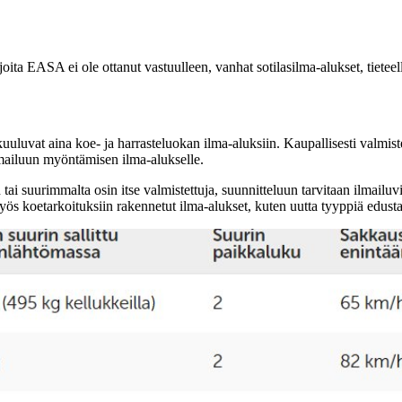
ita EASA ei ole ottanut vastuulleen, vanhat sotilasilma-alukset, tieteell
uluvat aina koe- ja harrasteluokan ilma-aluksiin. Kaupallisesti valmist
lmailuun myöntämisen ilma-alukselle.
n tai suurimmalta osin itse valmistettuja, suunnitteluun tarvitaan ilmai
koetarkoituksiin rakennetut ilma-alukset, kuten uutta tyyppiä edustava