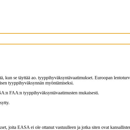
ä, kun se täyttää ao. tyyppihyväksyntävaatimukset. Euroopan lentoturv
laisen tyyppihyväksynnän myöntämiseksi.
 USA:n FAA:n tyyppihyväksyntävaatimusten mukaisesti.
sytty.
set, joita EASA ei ole ottanut vastuulleen ja jotka siten ovat kansallist