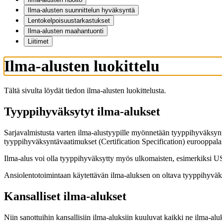
Ilma-alusten suunnittelun hyväksyntä
Lentokelpoisuustarkastukset
Ilma-alusten maahantuonti
Liitimet
Ilma-alusten luokittelu
Tältä sivulta löydät tiedon ilma-alusten luokittelusta.
Tyyppihyväksytyt ilma-alukset
Sarjavalmistusta varten ilma-alustyypille myönnetään tyyppihyväksynt
tyyppihyväksyntävaatimukset (Certification Specification) eurooppa
Ilma-alus voi olla tyyppihyväksytty myös ulkomaisten, esimerkiksi
Ansiolentotoimintaan käytettävän ilma-aluksen on oltava tyyppihyväk
Kansalliset ilma-alukset
Niin sanottuihin kansallisiin ilma-aluksiin kuuluvat kaikki ne ilma-aluk