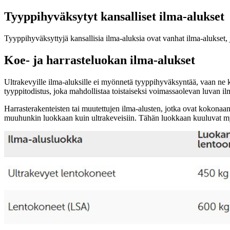
Tyyppihyväksytyt kansalliset ilma-alukset
Tyyppihyväksyttyjä kansallisia ilma-aluksia ovat vanhat ilma-alukset, jo
Koe- ja harrasteluokan ilma-alukset
Ultrakevyille ilma-aluksille ei myönnetä tyyppihyväksyntää, vaan ne ku
tyyppitodistus, joka mahdollistaa toistaiseksi voimassaolevan luvan i
Harrasterakenteisten tai muutettujen ilma-alusten, jotka ovat kokonaa
muuhunkin luokkaan kuin ultrakeveisiin. Tähän luokkaan kuuluvat myös 