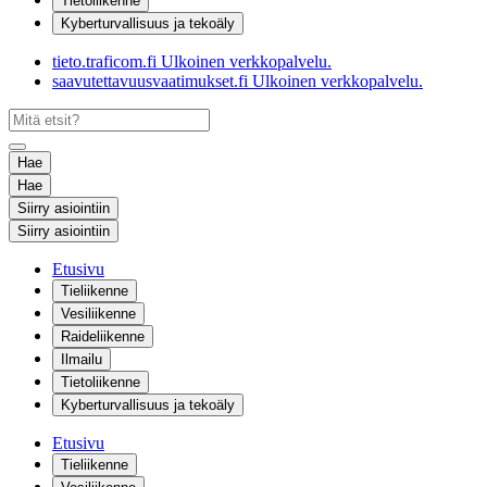
Tietoliikenne
Kyberturvallisuus ja tekoäly
tieto.traficom.fi
Ulkoinen verkkopalvelu.
saavutettavuusvaatimukset.fi
Ulkoinen verkkopalvelu.
Hae
Hae
Siirry asiointiin
Siirry asiointiin
Etusivu
Tieliikenne
Vesiliikenne
Raideliikenne
Ilmailu
Tietoliikenne
Kyberturvallisuus ja tekoäly
Etusivu
Tieliikenne