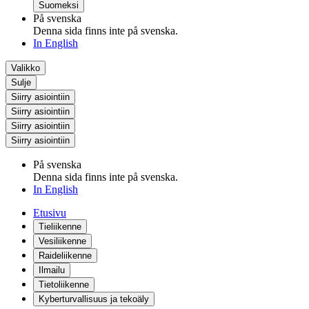
Suomeksi
På svenska
Denna sida finns inte på svenska.
In English
Valikko
Sulje
Siirry asiointiin
Siirry asiointiin
Siirry asiointiin
Siirry asiointiin
På svenska
Denna sida finns inte på svenska.
In English
Etusivu
Tieliikenne
Vesiliikenne
Raideliikenne
Ilmailu
Tietoliikenne
Kyberturvallisuus ja tekoäly