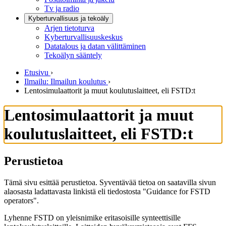
Tv ja radio
Kyberturvallisuus ja tekoäly
Arjen tietoturva
Kyberturvallisuuskeskus
Datatalous ja datan välittäminen
Tekoälyn sääntely
Etusivu
›
Ilmailu: Ilmailun koulutus
›
Lentosimulaattorit ja muut koulutuslaitteet, eli FSTD:t
Lentosimulaattorit ja muut
koulutuslaitteet, eli FSTD:t
Perustietoa
Tämä sivu esittää perustietoa. Syventävää tietoa on saatavilla sivun
alaosasta ladattavasta linkistä eli tiedostosta "Guidance for FSTD
operators".
Lyhenne FSTD on yleisnimike eritasoisille synteettisille