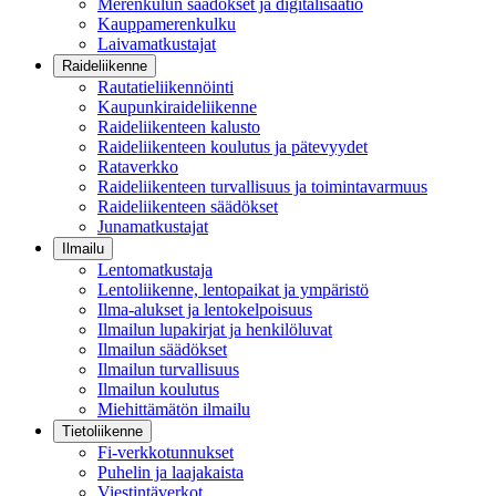
Merenkulun säädökset ja digitalisaatio
Kauppamerenkulku
Laivamatkustajat
Raideliikenne
Rautatieliikennöinti
Kaupunkiraideliikenne
Raideliikenteen kalusto
Raideliikenteen koulutus ja pätevyydet
Rataverkko
Raideliikenteen turvallisuus ja toimintavarmuus
Raideliikenteen säädökset
Junamatkustajat
Ilmailu
Lentomatkustaja
Lentoliikenne, lentopaikat ja ympäristö
Ilma-alukset ja lentokelpoisuus
Ilmailun lupakirjat ja henkilöluvat
Ilmailun säädökset
Ilmailun turvallisuus
Ilmailun koulutus
Miehittämätön ilmailu
Tietoliikenne
Fi-verkkotunnukset
Puhelin ja laajakaista
Viestintäverkot