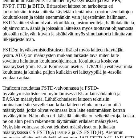
lentokoulutuslaitteille. Laitteiden hyväksymistasoja ovat FFS,
FNPT, FTD ja BITD. Eritasoiset laitteet on tarkoitettu eri
tarkoituksiin: toisia laitteita käytetään lentämisen motoristen taitojen
koulutukseen ja toisia enemmänkin vain järjestelmien hallintaan.
FSTD-laitteet simuloivat avioniikkaa, instrumentteja, hallintalaitteita,
ohjainvoimia, ääniä ja joissakin laitteissa myös tuottavat ohjaamosta
ulospäin näkyvän kuvan ja sisältävät myös simulaattoria liikuttavan
liikejärjestelmän.
FSTD:n hyväksymistodistuksen lisäksi myös laitteen käyttäjän
(esim. ATO) on määräysten mukaan tarkasteltava miten laite
soveltuu haluttuun koulutusohjelmaan. Koulutusta koskevat
määräykset (mm. EU:n Komission asetus 1178/2011) esittävät mitä
koulutusta ja kuinka paljon kullakin eri laitetyypillä ja -tasolla
voidaan antaa.
Traficom noudattaa FSTD-valvonnassa ja FSTD-
hyväksymistodistusten myöntämisessä EU:n lainsäädäntöä ja
EASA:n määräyksiä. Lähtökohtaisesti laitteen teknisiin
ominaisuuksiin sovelletaan koko laitteen elinkaaren ajan niitä
määräyksiä, jotka olivat voimassa kun laite ensimmäisen kerran
hyväksyttiin. Näin ollen eri ikäisillä laitteilla on selkeitä eroja, koska
ne on alun perin rakennettu täyttämään erilaiset määräykset.
Nykyisin voimassa olevat tekniset määräykset on julkaistu
määräyksissä CS-FSTD(A) issue 2 ja CS-FSTD(H). Aiemmin
voimassa olleita määräyksiä olivat mm. JAR-FSTD A/H, JAR-STD