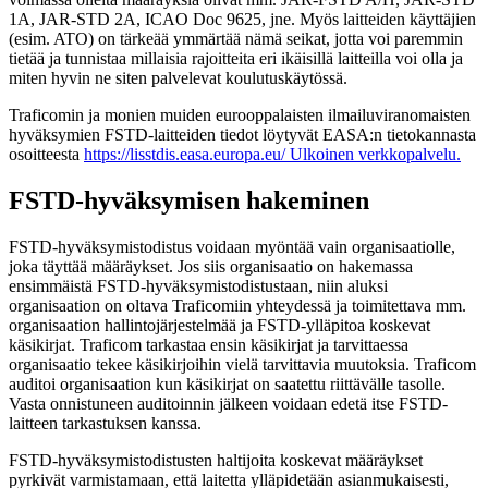
1A, JAR-STD 2A, ICAO Doc 9625, jne. Myös laitteiden käyttäjien
(esim. ATO) on tärkeää ymmärtää nämä seikat, jotta voi paremmin
tietää ja tunnistaa millaisia rajoitteita eri ikäisillä laitteilla voi olla ja
miten hyvin ne siten palvelevat koulutuskäytössä.
Traficomin ja monien muiden eurooppalaisten ilmailuviranomaisten
hyväksymien FSTD-laitteiden tiedot löytyvät EASA:n tietokannasta
osoitteesta
https://lisstdis.easa.europa.eu/
Ulkoinen verkkopalvelu.
FSTD-hyväksymisen hakeminen
FSTD-hyväksymistodistus voidaan myöntää vain organisaatiolle,
joka täyttää määräykset. Jos siis organisaatio on hakemassa
ensimmäistä FSTD-hyväksymistodistustaan, niin aluksi
organisaation on oltava Traficomiin yhteydessä ja toimitettava mm.
organisaation hallintojärjestelmää ja FSTD-ylläpitoa koskevat
käsikirjat. Traficom tarkastaa ensin käsikirjat ja tarvittaessa
organisaatio tekee käsikirjoihin vielä tarvittavia muutoksia. Traficom
auditoi organisaation kun käsikirjat on saatettu riittävälle tasolle.
Vasta onnistuneen auditoinnin jälkeen voidaan edetä itse FSTD-
laitteen tarkastuksen kanssa.
FSTD-hyväksymistodistusten haltijoita koskevat määräykset
pyrkivät varmistamaan, että laitetta ylläpidetään asianmukaisesti,