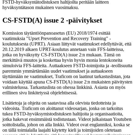
FSTD-hyväksyntätodistuksen haltijoilta peritään laitteen
hyväksyntätason mukainen vuosimaksu.
CS-FSTD(A) issue 2 -päivitykset
Komission täytäntöönpanoasetus (EU) 2018/1974 esittää
vaatimuksia "Upset Prevention and Recovery Training" -
koulutuksesta (UPRT). Asiaan liittyvät vaatimukset edellyttävät, että
20.12.2019 alkaen UPRT-koulutus annetaan vain FFS-laitteissa,
jotka on hyväksytty CS-FSTD(A) issue 2:n mukaan. Tämä on
merkittävä muutos ja koskettaa hyvin hyvin monia lentokoneita
simuloivia FFS-laitteita. Auttaakseen FSTD-toimijoita ja -teollisuutta
paremmin ymmärtämään uudet vaatimukset ja auttaakseen
täyttämään ne vaatimukset, Traficom on laatinut tarkastuslistan, jota
voidaan käyttää apuna CS-FSTD(A) issue 2:n mukaisten päivitysten
valmistelussa. Tarkastuslista on ohessa linkkinä. Asiasta on myös
erillinen sivu linkitetyssä ohjelehtisessä.
Lisätietoja ja ohjeita on saatavissa alla olevista tiedotteista ja
videoista. Traficom on aloittanut videosarjan, jonka on tarkoitus
tukea FSTD-hyväksymistodistuksen haltijoita ja organisaatioita,
jotka hakevat ensimmäistä todistustaan. Videot julkaistaan Youtuben
soittolistalla, johon on alla linkki. Videot ovat englanniksi, koska se
on tällä toimialalla laajalti käytetty kieli ja toimijoiden oletetaan