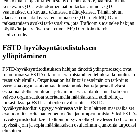
lentämällä. Objektiivinen testaus on mm. aerodynaamista mallia
koskevan QTG-testidokumentaation tarkastaminen. QTG-
vaatimukset on kuvattu teknisissä määräyksissä. Tämän sivun
alaosasta on ladattavissa ensimmäisen QTG:n eli MQTG:n
tarkastamisen avuksi tarkastuslista, jota Traficom suosittelee hakijan
käyttävän ja täyttävän sen ennen MQTG:n toimittamista
Traficomille.
FSTD-hyväksyntätodistuksen
ylläpitäminen
FSTD-hyväksyntätodistuksen haltijan tärkeitä ydinprosesseja ovat
muun muassa FSTD:n kunnon varmistaminen tehokkailla huolto- ja
testausohjelmilla. Organisaation hallintojärjestelmän on tarkoitus
varmistaa organisaation vaatimustenmukaisuus ja proaktiivisesti
estää mahdollisten uhkien johtaminen vaaratilanteisiin. Traficom
valvoo organisaatiota suorittamalla määräaikaisia auditointeja,
tarkastuksia ja FSTD-laitteiden evaluointeja. FSTD-
hyväksymistodistus pysyy voimassa vain kun laitteen määräaikaiset
evaluoinnit suoritetaan ennen määräajan umpeutumista. Siksi FSTD-
hyväksymistodistuksen haltijan on syytä olla yhteydessä Traficomiin
hyvissä ajoin ja sopia määräaikaisen evaluoinnin ajankohta tarpeeksi
etukäteen.