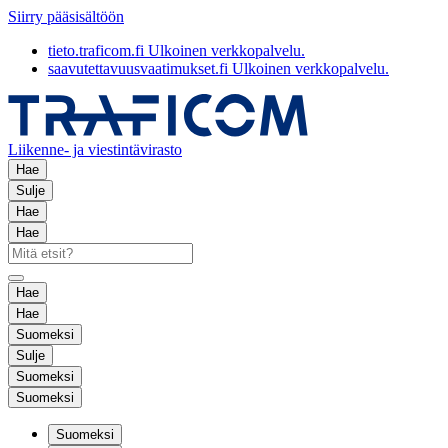
Siirry pääsisältöön
tieto.traficom.fi
Ulkoinen verkkopalvelu.
saavutettavuusvaatimukset.fi
Ulkoinen verkkopalvelu.
Liikenne- ja viestintävirasto
Hae
Sulje
Hae
Hae
Hae
Hae
Suomeksi
Sulje
Suomeksi
Suomeksi
Suomeksi