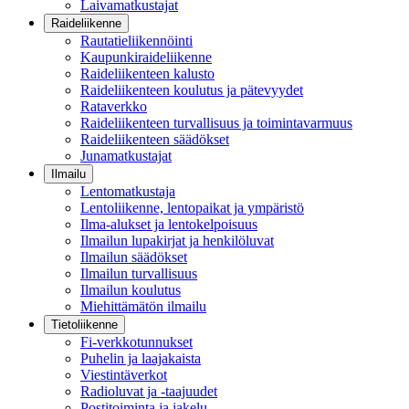
Laivamatkustajat
Raideliikenne
Rautatieliikennöinti
Kaupunkiraideliikenne
Raideliikenteen kalusto
Raideliikenteen koulutus ja pätevyydet
Rataverkko
Raideliikenteen turvallisuus ja toimintavarmuus
Raideliikenteen säädökset
Junamatkustajat
Ilmailu
Lentomatkustaja
Lentoliikenne, lentopaikat ja ympäristö
Ilma-alukset ja lentokelpoisuus
Ilmailun lupakirjat ja henkilöluvat
Ilmailun säädökset
Ilmailun turvallisuus
Ilmailun koulutus
Miehittämätön ilmailu
Tietoliikenne
Fi-verkkotunnukset
Puhelin ja laajakaista
Viestintäverkot
Radioluvat ja -taajuudet
Postitoiminta ja jakelu