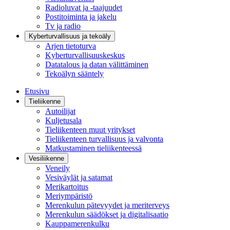
Radioluvat ja -taajuudet
Postitoiminta ja jakelu
Tv ja radio
Kyberturvallisuus ja tekoäly
Arjen tietoturva
Kyberturvallisuuskeskus
Datatalous ja datan välittäminen
Tekoälyn sääntely
Etusivu
Tieliikenne
Autoilijat
Kuljetusala
Tieliikenteen muut yritykset
Tieliikenteen turvallisuus ja valvonta
Matkustaminen tieliikenteessä
Vesiliikenne
Veneily
Vesiväylät ja satamat
Merikartoitus
Meriympäristö
Merenkulun pätevyydet ja meriterveys
Merenkulun säädökset ja digitalisaatio
Kauppamerenkulku