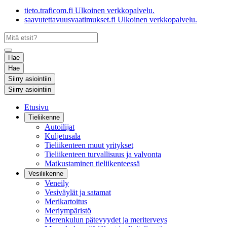
tieto.traficom.fi
Ulkoinen verkkopalvelu.
saavutettavuusvaatimukset.fi
Ulkoinen verkkopalvelu.
Hae
Hae
Siirry asiointiin
Siirry asiointiin
Etusivu
Tieliikenne
Autoilijat
Kuljetusala
Tieliikenteen muut yritykset
Tieliikenteen turvallisuus ja valvonta
Matkustaminen tieliikenteessä
Vesiliikenne
Veneily
Vesiväylät ja satamat
Merikartoitus
Meriympäristö
Merenkulun pätevyydet ja meriterveys