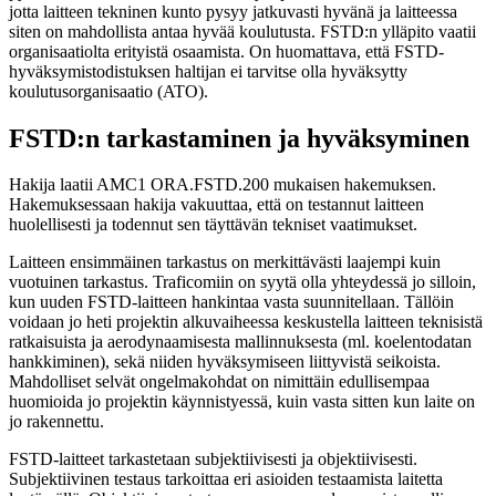
jotta laitteen tekninen kunto pysyy jatkuvasti hyvänä ja laitteessa
siten on mahdollista antaa hyvää koulutusta. FSTD:n ylläpito vaatii
organisaatiolta erityistä osaamista. On huomattava, että FSTD-
hyväksymistodistuksen haltijan ei tarvitse olla hyväksytty
koulutusorganisaatio (ATO).
FSTD:n tarkastaminen ja hyväksyminen
Hakija laatii AMC1 ORA.FSTD.200 mukaisen hakemuksen.
Hakemuksessaan hakija vakuuttaa, että on testannut laitteen
huolellisesti ja todennut sen täyttävän tekniset vaatimukset.
Laitteen ensimmäinen tarkastus on merkittävästi laajempi kuin
vuotuinen tarkastus. Traficomiin on syytä olla yhteydessä jo silloin,
kun uuden FSTD-laitteen hankintaa vasta suunnitellaan. Tällöin
voidaan jo heti projektin alkuvaiheessa keskustella laitteen teknisistä
ratkaisuista ja aerodynaamisesta mallinnuksesta (ml. koelentodatan
hankkiminen), sekä niiden hyväksymiseen liittyvistä seikoista.
Mahdolliset selvät ongelmakohdat on nimittäin edullisempaa
huomioida jo projektin käynnistyessä, kuin vasta sitten kun laite on
jo rakennettu.
FSTD-laitteet tarkastetaan subjektiivisesti ja objektiivisesti.
Subjektiivinen testaus tarkoittaa eri asioiden testaamista laitetta