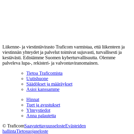
Liikenne- ja viestintävirasto Traficom varmistaa, että liikenteen ja
viestinnän yhteydet ja palvelut toimivat sujuvasti, turvallisesti ja
kestävästi. Edistämme Suomen kyberturvallisuutta. Olemme
palveleva lupa-, rekisteri- ja valvontaviranomainen.
Tietoa Traficomista
Uutishuone
Säädökset ja määräykset
Asioi kanssamme
Hinnat
Tuet ja avustukset
Yhteystiedot
Anna palautetta
© Traficom
Saavutettavuusseloste
Evästeiden
hallinta
Tietosuojaseloste