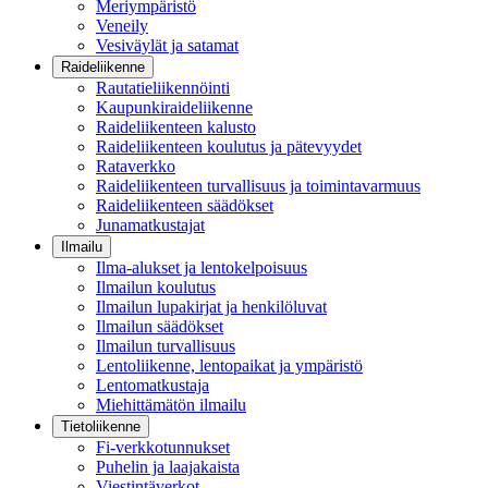
Meriympäristö
Veneily
Vesiväylät ja satamat
Raideliikenne
Rautatieliikennöinti
Kaupunkiraideliikenne
Raideliikenteen kalusto
Raideliikenteen koulutus ja pätevyydet
Rataverkko
Raideliikenteen turvallisuus ja toimintavarmuus
Raideliikenteen säädökset
Junamatkustajat
Ilmailu
Ilma-alukset ja lentokelpoisuus
Ilmailun koulutus
Ilmailun lupakirjat ja henkilöluvat
Ilmailun säädökset
Ilmailun turvallisuus
Lentoliikenne, lentopaikat ja ympäristö
Lentomatkustaja
Miehittämätön ilmailu
Tietoliikenne
Fi-verkkotunnukset
Puhelin ja laajakaista
Viestintäverkot