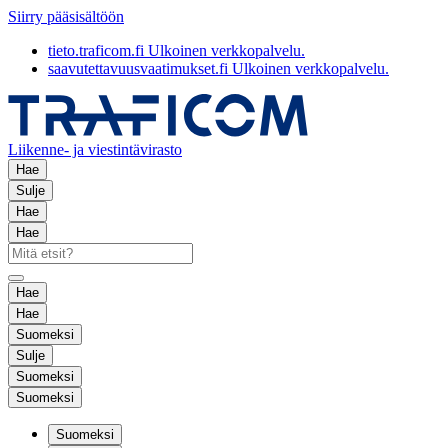
Siirry pääsisältöön
tieto.traficom.fi
Ulkoinen verkkopalvelu.
saavutettavuusvaatimukset.fi
Ulkoinen verkkopalvelu.
Liikenne- ja viestintävirasto
Hae
Sulje
Hae
Hae
Hae
Hae
Suomeksi
Sulje
Suomeksi
Suomeksi
Suomeksi