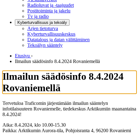
Radioluvat ja -taajuudet
Postitoiminta ja jakelu
Tv ja radio
Kyberturvallisuus ja tekoäly
Arjen tietoturva
Kyberturvallisuuskeskus
Datatalous ja datan välittäminen
Tekoälyn sääntely
Etusivu
›
Ilmailun säädösinfo 8.4.2024 Rovaniemellä
Ilmailun säädösinfo 8.4.2024
Rovaniemellä
Tervetuloa Traficomin järjestämään ilmailun sääntelyn
infotilaisuuteen Rovaniemelle, tiedekeskus Arktikumiin maanantaina
8.4.2024!
Aika: 8.4.2024, klo 10.00-15.30
Paikka: Arktikumin Aurora-tila, Pohjoisranta 4, 96200 Rovaniemi