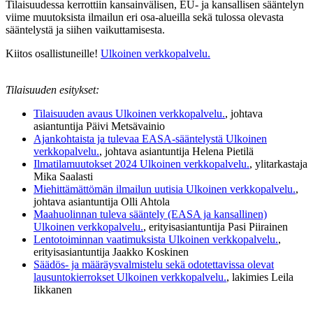
Tilaisuudessa kerrottiin kansainvälisen, EU- ja kansallisen sääntelyn
viime muutoksista ilmailun eri osa-alueilla sekä tulossa olevasta
sääntelystä ja siihen vaikuttamisesta.
Kiitos osallistuneille!
Ulkoinen verkkopalvelu.
Tilaisuuden esitykset:
Tilaisuuden avaus
Ulkoinen verkkopalvelu.
, johtava
asiantuntija Päivi Metsävainio
Ajankohtaista ja tulevaa EASA-sääntelystä
Ulkoinen
verkkopalvelu.
, johtava asiantuntija Helena Pietilä
Ilmatilamuutokset 2024
Ulkoinen verkkopalvelu.
, ylitarkastaja
Mika Saalasti
Miehittämättömän ilmailun uutisia
Ulkoinen verkkopalvelu.
,
johtava asiantuntija Olli Ahtola
Maahuolinnan tuleva sääntely (EASA ja kansallinen)
Ulkoinen verkkopalvelu.
, erityisasiantuntija Pasi Piirainen
Lentotoiminnan vaatimuksista
Ulkoinen verkkopalvelu.
,
erityisasiantuntija Jaakko Koskinen
Säädös- ja määräysvalmistelu sekä odotettavissa olevat
lausuntokierrokset
Ulkoinen verkkopalvelu.
, lakimies Leila
Iikkanen