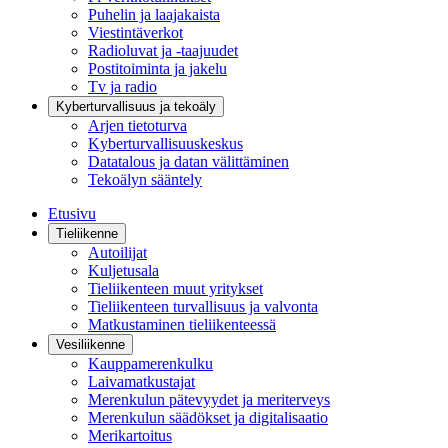
Puhelin ja laajakaista
Viestintäverkot
Radioluvat ja -taajuudet
Postitoiminta ja jakelu
Tv ja radio
Kyberturvallisuus ja tekoäly
Arjen tietoturva
Kyberturvallisuuskeskus
Datatalous ja datan välittäminen
Tekoälyn sääntely
Etusivu
Tieliikenne
Autoilijat
Kuljetusala
Tieliikenteen muut yritykset
Tieliikenteen turvallisuus ja valvonta
Matkustaminen tieliikenteessä
Vesiliikenne
Kauppamerenkulku
Laivamatkustajat
Merenkulun pätevyydet ja meriterveys
Merenkulun säädökset ja digitalisaatio
Merikartoitus