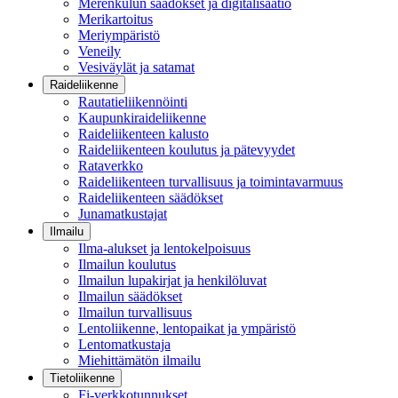
Merenkulun säädökset ja digitalisaatio
Merikartoitus
Meriympäristö
Veneily
Vesiväylät ja satamat
Raideliikenne
Rautatieliikennöinti
Kaupunkiraideliikenne
Raideliikenteen kalusto
Raideliikenteen koulutus ja pätevyydet
Rataverkko
Raideliikenteen turvallisuus ja toimintavarmuus
Raideliikenteen säädökset
Junamatkustajat
Ilmailu
Ilma-alukset ja lentokelpoisuus
Ilmailun koulutus
Ilmailun lupakirjat ja henkilöluvat
Ilmailun säädökset
Ilmailun turvallisuus
Lentoliikenne, lentopaikat ja ympäristö
Lentomatkustaja
Miehittämätön ilmailu
Tietoliikenne
Fi-verkkotunnukset