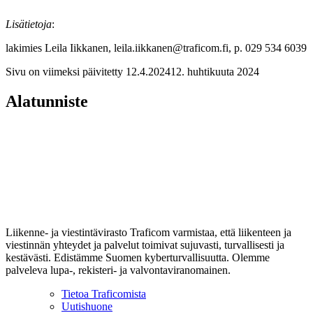
Lisätietoja
:
lakimies Leila Iikkanen, leila.iikkanen@traficom.fi, p. 029 534 6039
Sivu on viimeksi päivitetty
12.4.2024
12. huhtikuuta 2024
Alatunniste
Liikenne- ja viestintävirasto Traficom varmistaa, että liikenteen ja
viestinnän yhteydet ja palvelut toimivat sujuvasti, turvallisesti ja
kestävästi. Edistämme Suomen kyberturvallisuutta. Olemme
palveleva lupa-, rekisteri- ja valvontaviranomainen.
Tietoa Traficomista
Uutishuone