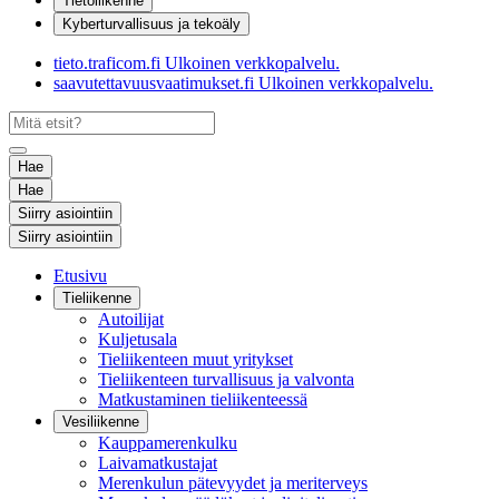
Tietoliikenne
Kyberturvallisuus ja tekoäly
tieto.traficom.fi
Ulkoinen verkkopalvelu.
saavutettavuusvaatimukset.fi
Ulkoinen verkkopalvelu.
Hae
Hae
Siirry asiointiin
Siirry asiointiin
Etusivu
Tieliikenne
Autoilijat
Kuljetusala
Tieliikenteen muut yritykset
Tieliikenteen turvallisuus ja valvonta
Matkustaminen tieliikenteessä
Vesiliikenne
Kauppamerenkulku
Laivamatkustajat
Merenkulun pätevyydet ja meriterveys