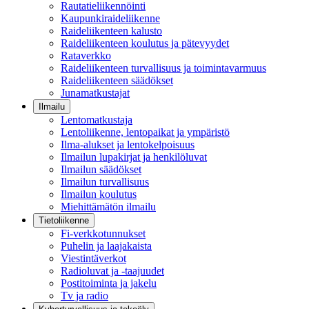
Rautatieliikennöinti
Kaupunkiraideliikenne
Raideliikenteen kalusto
Raideliikenteen koulutus ja pätevyydet
Rataverkko
Raideliikenteen turvallisuus ja toimintavarmuus
Raideliikenteen säädökset
Junamatkustajat
Ilmailu
Lentomatkustaja
Lentoliikenne, lentopaikat ja ympäristö
Ilma-alukset ja lentokelpoisuus
Ilmailun lupakirjat ja henkilöluvat
Ilmailun säädökset
Ilmailun turvallisuus
Ilmailun koulutus
Miehittämätön ilmailu
Tietoliikenne
Fi-verkkotunnukset
Puhelin ja laajakaista
Viestintäverkot
Radioluvat ja -taajuudet
Postitoiminta ja jakelu
Tv ja radio