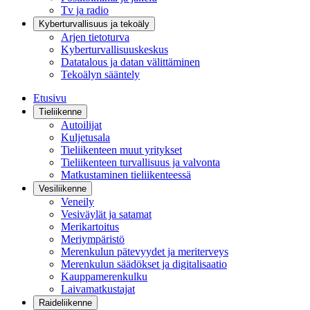
Tv ja radio
Kyberturvallisuus ja tekoäly
Arjen tietoturva
Kyberturvallisuuskeskus
Datatalous ja datan välittäminen
Tekoälyn sääntely
Etusivu
Tieliikenne
Autoilijat
Kuljetusala
Tieliikenteen muut yritykset
Tieliikenteen turvallisuus ja valvonta
Matkustaminen tieliikenteessä
Vesiliikenne
Veneily
Vesiväylät ja satamat
Merikartoitus
Meriympäristö
Merenkulun pätevyydet ja meriterveys
Merenkulun säädökset ja digitalisaatio
Kauppamerenkulku
Laivamatkustajat
Raideliikenne