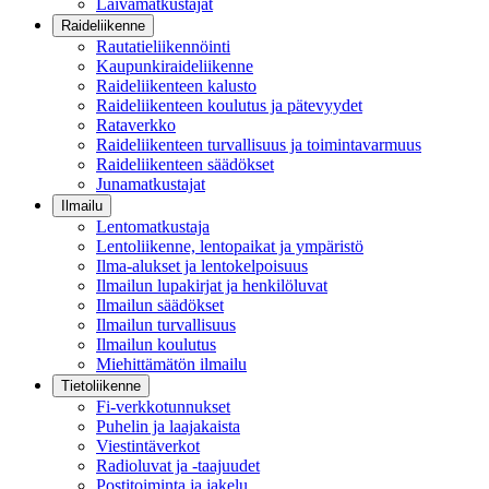
Laivamatkustajat
Raideliikenne
Rautatieliikennöinti
Kaupunkiraideliikenne
Raideliikenteen kalusto
Raideliikenteen koulutus ja pätevyydet
Rataverkko
Raideliikenteen turvallisuus ja toimintavarmuus
Raideliikenteen säädökset
Junamatkustajat
Ilmailu
Lentomatkustaja
Lentoliikenne, lentopaikat ja ympäristö
Ilma-alukset ja lentokelpoisuus
Ilmailun lupakirjat ja henkilöluvat
Ilmailun säädökset
Ilmailun turvallisuus
Ilmailun koulutus
Miehittämätön ilmailu
Tietoliikenne
Fi-verkkotunnukset
Puhelin ja laajakaista
Viestintäverkot
Radioluvat ja -taajuudet
Postitoiminta ja jakelu