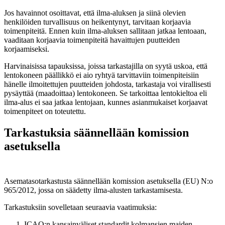
Jos havainnot osoittavat, että ilma-aluksen ja siinä olevien
henkilöiden turvallisuus on heikentynyt, tarvitaan korjaavia
toimenpiteitä. Ennen kuin ilma-aluksen sallitaan jatkaa lentoaan,
vaaditaan korjaavia toimenpiteitä havaittujen puutteiden
korjaamiseksi.
Harvinaisissa tapauksissa, joissa tarkastajilla on syytä uskoa, että
lentokoneen päällikkö ei aio ryhtyä tarvittaviin toimenpiteisiin
hänelle ilmoitettujen puutteiden johdosta, tarkastaja voi virallisesti
pysäyttää (maadoittaa) lentokoneen. Se tarkoittaa lentokieltoa eli
ilma-alus ei saa jatkaa lentojaan, kunnes asianmukaiset korjaavat
toimenpiteet on toteutettu.
Tarkastuksia säännellään komission
asetuksella
Asematasotarkastusta säännellään komission asetuksella (EU) N:o
965/2012, jossa on säädetty ilma-alusten tarkastamisesta.
Tarkastuksiin sovelletaan seuraavia vaatimuksia:
ICAO:n kansainväliset standardit kolmansien maiden