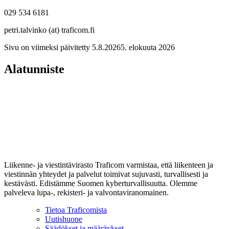
029 534 6181
petri.talvinko (at) traficom.fi
Sivu on viimeksi päivitetty
5.8.2026
5. elokuuta 2026
Alatunniste
Liikenne- ja viestintävirasto Traficom varmistaa, että liikenteen ja
viestinnän yhteydet ja palvelut toimivat sujuvasti, turvallisesti ja
kestävästi. Edistämme Suomen kyberturvallisuutta. Olemme
palveleva lupa-, rekisteri- ja valvontaviranomainen.
Tietoa Traficomista
Uutishuone
Säädökset ja määräykset