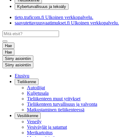
Tietoliikenne
Kyberturvallisuus ja tekoäly
tieto.traficom.fi
Ulkoinen verkkopalvelu.
saavutettavuusvaatimukset.fi
Ulkoinen verkkopalvelu.
Hae
Hae
Siirry asiointiin
Siirry asiointiin
Etusivu
Tieliikenne
Autoilijat
Kuljetusala
Tieliikenteen muut yritykset
Tieliikenteen turvallisuus ja valvonta
Matkustaminen tieliikenteessä
Vesiliikenne
Veneily
Vesiväylät ja satamat
Merikartoitus