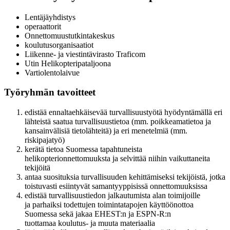
Lentäjäyhdistys
operaattorit
Onnettomuustutkintakeskus
koulutusorganisaatiot
Liikenne- ja viestintävirasto Traficom
Utin Helikopteripataljoona
Vartiolentolaivue
Työryhmän tavoitteet
edistää ennaltaehkäisevää turvallisuustyötä hyödyntämällä eri
lähteistä saatua turvallisuustietoa (mm. poikkeamatietoa ja
kansainvälisiä tietolähteitä) ja eri menetelmiä (mm.
riskipajatyö)
kerätä tietoa Suomessa tapahtuneista
helikopterionnettomuuksta ja selvittää niihin vaikuttaneita
tekijöitä
antaa suosituksia turvallisuuden kehittämiseksi tekijöistä, jotka
toistuvasti esiintyvät samantyyppisissä onnettomuuksissa
edistää turvallisuustiedon jalkautumista alan toimijoille
ja parhaiksi todettujen toimintatapojen käyttöönottoa
Suomessa sekä jakaa EHEST:n ja ESPN-R:n
tuottamaa koulutus- ja muuta materiaalia