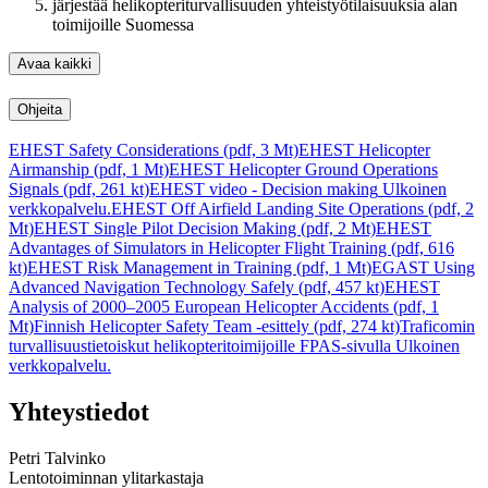
järjestää helikopteriturvallisuuden yhteistyötilaisuuksia alan
toimijoille Suomessa
Avaa kaikki
Ohjeita
EHEST Safety Considerations (pdf, 3 Mt)
EHEST Helicopter
Airmanship (pdf, 1 Mt)
EHEST Helicopter Ground Operations
Signals (pdf, 261 kt)
EHEST video - Decision making
Ulkoinen
verkkopalvelu.
EHEST Off Airfield Landing Site Operations (pdf, 2
Mt)
EHEST Single Pilot Decision Making (pdf, 2 Mt)
EHEST
Advantages of Simulators in Helicopter Flight Training (pdf, 616
kt)
EHEST Risk Management in Training (pdf, 1 Mt)
EGAST Using
Advanced Navigation Technology Safely (pdf, 457 kt)
EHEST
Analysis of 2000–2005 European Helicopter Accidents (pdf, 1
Mt)
Finnish Helicopter Safety Team -esittely (pdf, 274 kt)
Traficomin
turvallisuustietoiskut helikopteritoimijoille FPAS-sivulla
Ulkoinen
verkkopalvelu.
Yhteystiedot
Petri Talvinko
Lentotoiminnan ylitarkastaja