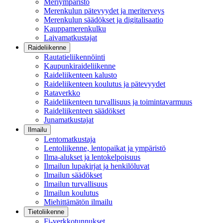
Meriympäristö
Merenkulun pätevyydet ja meriterveys
Merenkulun säädökset ja digitalisaatio
Kauppamerenkulku
Laivamatkustajat
Raideliikenne
Rautatieliikennöinti
Kaupunkiraideliikenne
Raideliikenteen kalusto
Raideliikenteen koulutus ja pätevyydet
Rataverkko
Raideliikenteen turvallisuus ja toimintavarmuus
Raideliikenteen säädökset
Junamatkustajat
Ilmailu
Lentomatkustaja
Lentoliikenne, lentopaikat ja ympäristö
Ilma-alukset ja lentokelpoisuus
Ilmailun lupakirjat ja henkilöluvat
Ilmailun säädökset
Ilmailun turvallisuus
Ilmailun koulutus
Miehittämätön ilmailu
Tietoliikenne
Fi-verkkotunnukset