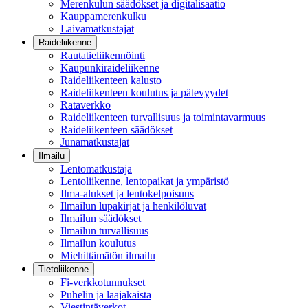
Merenkulun säädökset ja digitalisaatio
Kauppamerenkulku
Laivamatkustajat
Raideliikenne
Rautatieliikennöinti
Kaupunkiraideliikenne
Raideliikenteen kalusto
Raideliikenteen koulutus ja pätevyydet
Rataverkko
Raideliikenteen turvallisuus ja toimintavarmuus
Raideliikenteen säädökset
Junamatkustajat
Ilmailu
Lentomatkustaja
Lentoliikenne, lentopaikat ja ympäristö
Ilma-alukset ja lentokelpoisuus
Ilmailun lupakirjat ja henkilöluvat
Ilmailun säädökset
Ilmailun turvallisuus
Ilmailun koulutus
Miehittämätön ilmailu
Tietoliikenne
Fi-verkkotunnukset
Puhelin ja laajakaista
Viestintäverkot