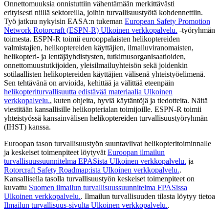
Onnettomuuksia onnistuttiin vähentämään merkittävästi
erityisesti niillä sektoreilla, joihin turvallisuustyötä kohdennettiin.
Työ jatkuu nykyisin EASA:n tukeman
European Safety Promotion
Network Rotorcraft (ESPN-R)
Ulkoinen verkkopalvelu.
-työryhmän
toimesta. ESPN-R toimii eurooppalaisten helikoptereiden
valmistajien, helikoptereiden käyttäjien, ilmailuviranomaisten,
helikopteri- ja lentäjäyhdistysten, tutkimusorganisaatioiden,
onnettomuustutkijoiden, yleisilmailuyhteisön sekä joidenkin
sotilaallisten helikoptereiden käyttäjien välisenä yhteistyöelimenä.
Sen tehtävänä on arvioida, kehittää ja välittää eteenpäin
helikopteriturvallisuutta edistävää materiaalia
Ulkoinen
verkkopalvelu.
, kuten ohjeita, hyviä käytäntöjä ja tiedotteita. Näitä
viestitään kansallisille helikopterialan toimijoille. ESPN-R toimii
yhteistyössä kansainvälisen helikoptereiden turvallisuustyöryhmän
(IHST) kanssa.
Euroopan tason turvallisuustyön suuntaviivat helikopteritoiminnalle
ja keskeiset toimenpiteet löytyvät
Euroopan ilmailun
turvallisuussuunnitelma EPASista
Ulkoinen verkkopalvelu.
ja
Rotorcraft Safety Roadmap:ista
Ulkoinen verkkopalvelu.
.
Kansallisella tasolla turvallisuustyön keskeiset toimenpiteet on
kuvattu
Suomen ilmailun turvallisuussuunnitelma FPASissa
Ulkoinen verkkopalvelu.
. Ilmailun turvallisuuden tilasta löytyy tietoa
Ilmailun turvallisuus-sivulta
Ulkoinen verkkopalvelu.
.