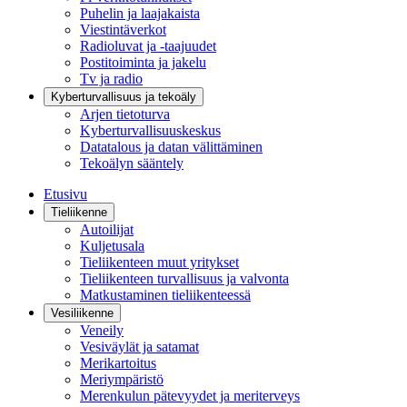
Puhelin ja laajakaista
Viestintäverkot
Radioluvat ja -taajuudet
Postitoiminta ja jakelu
Tv ja radio
Kyberturvallisuus ja tekoäly
Arjen tietoturva
Kyberturvallisuuskeskus
Datatalous ja datan välittäminen
Tekoälyn sääntely
Etusivu
Tieliikenne
Autoilijat
Kuljetusala
Tieliikenteen muut yritykset
Tieliikenteen turvallisuus ja valvonta
Matkustaminen tieliikenteessä
Vesiliikenne
Veneily
Vesiväylät ja satamat
Merikartoitus
Meriympäristö
Merenkulun pätevyydet ja meriterveys