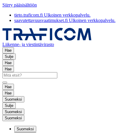
Siirry pääsisältöön
tieto.traficom.fi
Ulkoinen verkkopalvelu.
saavutettavuusvaatimukset.fi
Ulkoinen verkkopalvelu.
Liikenne- ja viestintävirasto
Hae
Sulje
Hae
Hae
Hae
Hae
Suomeksi
Sulje
Suomeksi
Suomeksi
Suomeksi