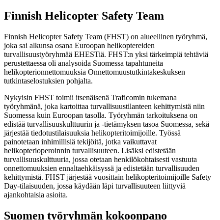
Finnish Helicopter Safety Team
Finnish Helicopter Safety Team (FHST) on alueellinen työryhmä,
joka sai alkunsa osana Euroopan helikoptereiden
turvallisuustyöryhmää EHESTiä. FHST:n yksi tärkeimpiä tehtäviä
perustettaessa oli analysoida Suomessa tapahtuneita
helikopterionnettomuuksia Onnettomuustutkintakeskuksen
tutkintaselostuksien pohjalta.
Nykyisin FHST toimii itsenäisenä Traficomin tukemana
työryhmänä, joka kartoittaa turvallisuustilanteen kehittymistä niin
Suomessa kuin Euroopan tasolla. Työryhmän tarkoituksena on
edistää turvallisuuskulttuurin ja -tietämyksen tasoa Suomessa, sekä
järjestää tiedotustilaisuuksia helikopteritoimijoille. Työssä
painotetaan inhimillisiä tekijöitä, jotka vaikuttavat
helikopterioperoinnin turvallisuuteen. Lisäksi edistetään
turvallisuuskulttuuria, jossa otetaan henkilökohtaisesti vastuuta
onnettomuuksien ennaltaehkäisyssä ja edistetään turvallisuuden
kehittymistä. FHST järjestää vuosittain helikopteritoimijoille Safety
Day-tilaisuuden, jossa käydään läpi turvallisuuteen liittyviä
ajankohtaisia asioita.
Suomen työryhmän kokoonpano