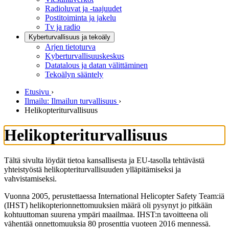
Radioluvat ja -taajuudet
Postitoiminta ja jakelu
Tv ja radio
Kyberturvallisuus ja tekoäly
Arjen tietoturva
Kyberturvallisuuskeskus
Datatalous ja datan välittäminen
Tekoälyn sääntely
Etusivu
›
Ilmailu: Ilmailun turvallisuus
›
Helikopteriturvallisuus
Helikopteriturvallisuus
Tältä sivulta löydät tietoa kansallisesta ja EU-tasolla tehtävästä
yhteistyöstä helikopteriturvallisuuden ylläpitämiseksi ja
vahvistamiseksi.
Vuonna 2005, perustettaessa International Helicopter Safety Team:iä
(IHST) helikopterionnettomuuksien määrä oli pysynyt jo pitkään
kohtuuttoman suurena ympäri maailmaa. IHST:n tavoitteena oli
vähentää onnettomuuksia 80 prosenttia vuoteen 2016 mennessä.