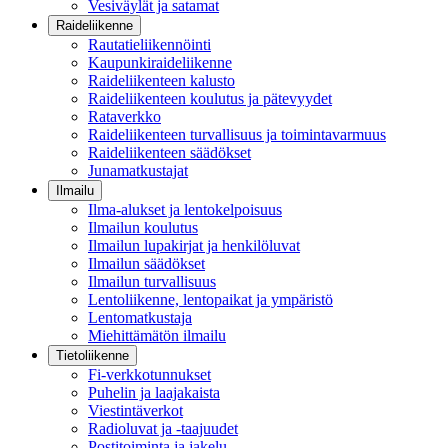
Vesiväylät ja satamat
Raideliikenne
Rautatieliikennöinti
Kaupunkiraideliikenne
Raideliikenteen kalusto
Raideliikenteen koulutus ja pätevyydet
Rataverkko
Raideliikenteen turvallisuus ja toimintavarmuus
Raideliikenteen säädökset
Junamatkustajat
Ilmailu
Ilma-alukset ja lentokelpoisuus
Ilmailun koulutus
Ilmailun lupakirjat ja henkilöluvat
Ilmailun säädökset
Ilmailun turvallisuus
Lentoliikenne, lentopaikat ja ympäristö
Lentomatkustaja
Miehittämätön ilmailu
Tietoliikenne
Fi-verkkotunnukset
Puhelin ja laajakaista
Viestintäverkot
Radioluvat ja -taajuudet
Postitoiminta ja jakelu