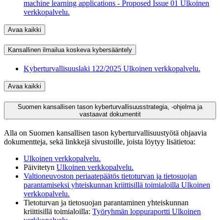
machine learning applications - Proposed Issue 01
Ulkoinen
verkkopalvelu.
Avaa kaikki
Kansallinen ilmailua koskeva kybersääntely
Kyberturvallisuuslaki 122/2025
Ulkoinen verkkopalvelu.
Avaa kaikki
Suomen kansallisen tason kyberturvallisuusstrategia, -ohjelma ja
vastaavat dokumentit
Alla on Suomen kansallisen tason kyberturvallisuustyötä ohjaavia
dokumentteja, sekä linkkejä sivustoille, joista löytyy lisätietoa:
Ulkoinen verkkopalvelu.
Päivitetyn
Ulkoinen verkkopalvelu.
Valtioneuvoston periaatepäätös tietoturvan ja tietosuojan
parantamiseksi yhteiskunnan kriittisillä toimialoilla
Ulkoinen
verkkopalvelu.
Tietoturvan ja tietosuojan parantaminen yhteiskunnan
kriittisillä toimialoilla:
Työryhmän loppuraportti
Ulkoinen