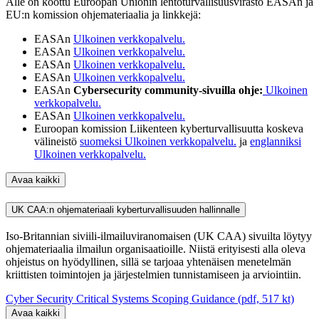
Alle on koottu Euroopan Unionin lentoturvallisuusvirasto EASAn ja
EU:n komission ohjemateriaalia ja linkkejä:
EASAn
Ulkoinen verkkopalvelu.
EASAn
Ulkoinen verkkopalvelu.
EASAn
Ulkoinen verkkopalvelu.
EASAn
Ulkoinen verkkopalvelu.
EASAn
Cybersecurity community-sivuilla ohje:
Ulkoinen
verkkopalvelu.
EASAn
Ulkoinen verkkopalvelu.
Euroopan komission Liikenteen kyberturvallisuutta koskeva
välineistö
suomeksi
Ulkoinen verkkopalvelu.
ja
englanniksi
Ulkoinen verkkopalvelu.
Avaa kaikki
UK CAA:n ohjemateriaali kyberturvallisuuden hallinnalle
Iso-Britannian siviili-ilmailuviranomaisen (UK CAA) sivuilta löytyy
ohjemateriaalia ilmailun organisaatioille. Niistä erityisesti alla oleva
ohjeistus on hyödyllinen, sillä se tarjoaa yhtenäisen menetelmän
kriittisten toimintojen ja järjestelmien tunnistamiseen ja arviointiin.
Cyber Security Critical Systems Scoping Guidance (pdf, 517 kt)
Avaa kaikki