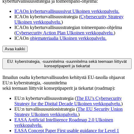
kyberturvallisuusstrategia ja toimeenpano-ohjelma:
ICAOn kyberturvallisuussivut
Ulkoinen verkkopalvelu.
ICAOn kyberturvallisuusstrategia (
Cybersecurity Strategy
Ulkoinen verkkopalvelu.
)
ICAOn kyberturvallisuusstrategian toimeenpano-ohjelma
(
Cybersecurity Action Plan
Ulkoinen verkkopalvelu.
)
ICAOn
ohjemateriaalia
Ulkoinen verkkopalvelu.
Avaa kaikki
EU: kyberstrategia, -suunnitelma -suunnitelma sekä teemaan liittyvät
konseptipaperit ja tiekartat
Ilmailun osalta kyberturvallisuuden kehitystä EU-tasolla ohjaavat
EU:n kyberstrategia, -suunnitelma
sekä teemaan liittyvät konseptipaperit ja tiekartat (roadmap):
EU:n kyberturvallisuusstrategia (
The EU's Cybersecurity
Strategy for the Digital Decade
Ulkoinen verkkopalvelu.
)
EU:n turvallisuusunionistrategia (
The EU Security Union
Strategy
Ulkoinen verkkopalvelu.
)
EASA Artificial Intelligence Roadmap 2.0
Ulkoinen
verkkopalvelu.
EASA Concept Paper First usable guidance for Level 1