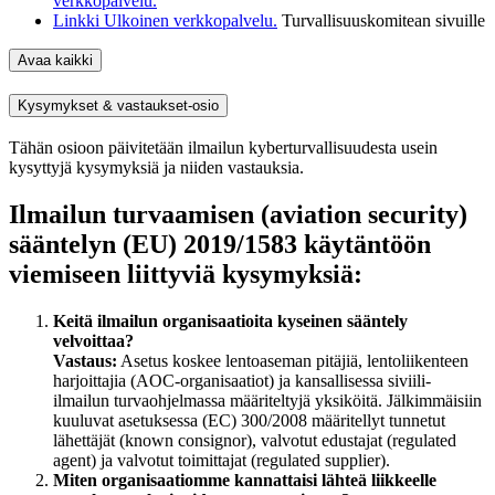
verkkopalvelu.
Linkki
Ulkoinen verkkopalvelu.
Turvallisuuskomitean sivuille
Avaa kaikki
Kysymykset & vastaukset-osio
Tähän osioon päivitetään ilmailun kyberturvallisuudesta usein
kysyttyjä kysymyksiä ja niiden vastauksia.
Ilmailun turvaamisen (aviation security)
sääntelyn (EU) 2019/1583 käytäntöön
viemiseen liittyviä kysymyksiä:
Keitä ilmailun organisaatioita kyseinen sääntely
velvoittaa?
Vastaus:
Asetus koskee lentoaseman pitäjiä, lentoliikenteen
harjoittajia (AOC-organisaatiot) ja kansallisessa siviili-
ilmailun turvaohjelmassa määriteltyjä yksiköitä. Jälkimmäisiin
kuuluvat asetuksessa (EC) 300/2008 määritellyt tunnetut
lähettäjät (known consignor), valvotut edustajat (regulated
agent) ja valvotut toimittajat (regulated supplier).
Miten organisaatiomme kannattaisi lähteä liikkeelle