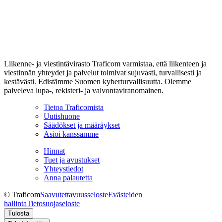
Liikenne- ja viestintävirasto Traficom varmistaa, että liikenteen ja
viestinnän yhteydet ja palvelut toimivat sujuvasti, turvallisesti ja
kestävästi. Edistämme Suomen kyberturvallisuutta. Olemme
palveleva lupa-, rekisteri- ja valvontaviranomainen.
Tietoa Traficomista
Uutishuone
Säädökset ja määräykset
Asioi kanssamme
Hinnat
Tuet ja avustukset
Yhteystiedot
Anna palautetta
© Traficom
Saavutettavuusseloste
Evästeiden
hallinta
Tietosuojaseloste
Tulosta