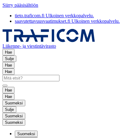
Siirry pääsisältöön
tieto.traficom.fi
Ulkoinen verkkopalvelu.
saavutettavuusvaatimukset.fi
Ulkoinen verkkopalvelu.
Liikenne- ja viestintävirasto
Hae
Sulje
Hae
Hae
Hae
Hae
Suomeksi
Sulje
Suomeksi
Suomeksi
Suomeksi