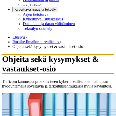
Tv ja radio
Kyberturvallisuus ja tekoäly
Arjen tietoturva
Kyberturvallisuuskeskus
Datatalous ja datan välittäminen
Tekoälyn sääntely
Etusivu
›
Ilmailu: Ilmailun turvallisuus
›
Ohjeita sekä kysymykset & vastaukset-osio
Ohjeita sekä kysymykset &
vastaukset-osio
Traficom kannustaa proaktiiviseen kyberturvallisuuden hallintaan
hyödyntämällä soveltuvia ja tarkoituksenmukaisia hyviä käytäntöjä.