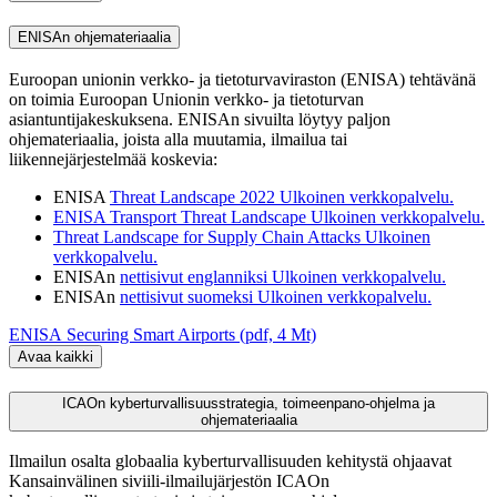
ENISAn ohjemateriaalia
Euroopan unionin verkko- ja tietoturvaviraston (ENISA) tehtävänä
on toimia Euroopan Unionin verkko- ja tietoturvan
asiantuntijakeskuksena. ENISAn sivuilta löytyy paljon
ohjemateriaalia, joista alla muutamia, ilmailua tai
liikennejärjestelmää koskevia:
ENISA
Threat Landscape 2022
Ulkoinen verkkopalvelu.
ENISA Transport Threat Landscape
Ulkoinen verkkopalvelu.
Threat Landscape for Supply Chain Attacks
Ulkoinen
verkkopalvelu.
ENISAn
nettisivut englanniksi
Ulkoinen verkkopalvelu.
ENISAn
nettisivut suomeksi
Ulkoinen verkkopalvelu.
ENISA Securing Smart Airports (pdf, 4 Mt)
Avaa kaikki
ICAOn kyberturvallisuusstrategia, toimeenpano-ohjelma ja
ohjemateriaalia
Ilmailun osalta globaalia kyberturvallisuuden kehitystä ohjaavat
Kansainvälinen siviili-ilmailujärjestön ICAOn