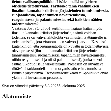
tietoturvallisuuspolitiikka. Lisäksi meillä on yleinen
ohjeistus tietoturvaan. Täyttääkö tämä vaatimuksen
ilmailun kannalta kriittisten järjestelmien tunnistamisesta,
suojaamisesta, tapahtumien havaitsemisesta,
reagoimisesta ja palautumisesta, sekä kaikkien näiden
todentamisesta?
Vastaus:
Jos ISO 27001-sertifioinnin laajuus kattaa myös
ilmailun kannalta kriittiset järjestelmät ja tämä voidaan
todentaa, se on vahva lähtökohta vaatimusten täyttämiselle ja
todentamiselle, jota viranomainen valvoo ja arvioi. Keskeistä
kuitenkin on, että organisaatiolla on kuvattu ja todennettavissa
oleva prosessi (ilmailun kannalta kriittisten järjestelmien
tunnistamiseksi, suojaamiseksi, tapahtumien havaitsemiseksi,
niihin reagoimiseksi ja niistä palautumiseksi), jonka se voi
esittää ulkopuoliselle tarkastelijalle. Prosessin on kuvattava
riittävällä tarkkuudella, miten organisaatio esim. tunnistaa
kriittisiä järjestelmiä. Tietoturvasertifikaatti tai -politiikka eivät
yksin riitä kuvaamaan prosessia.
Sivu on viimeksi päivitetty
5.8.2025
5. elokuuta 2025
Alatunniste