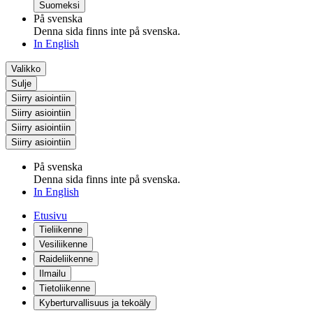
Suomeksi
På svenska
Denna sida finns inte på svenska.
In English
Valikko
Sulje
Siirry asiointiin
Siirry asiointiin
Siirry asiointiin
Siirry asiointiin
På svenska
Denna sida finns inte på svenska.
In English
Etusivu
Tieliikenne
Vesiliikenne
Raideliikenne
Ilmailu
Tietoliikenne
Kyberturvallisuus ja tekoäly