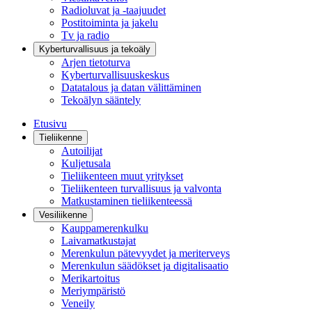
Radioluvat ja -taajuudet
Postitoiminta ja jakelu
Tv ja radio
Kyberturvallisuus ja tekoäly
Arjen tietoturva
Kyberturvallisuuskeskus
Datatalous ja datan välittäminen
Tekoälyn sääntely
Etusivu
Tieliikenne
Autoilijat
Kuljetusala
Tieliikenteen muut yritykset
Tieliikenteen turvallisuus ja valvonta
Matkustaminen tieliikenteessä
Vesiliikenne
Kauppamerenkulku
Laivamatkustajat
Merenkulun pätevyydet ja meriterveys
Merenkulun säädökset ja digitalisaatio
Merikartoitus
Meriympäristö
Veneily