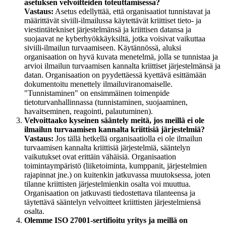
asetuksen velvoitteiden toteuttamisessa?
Vastaus:
Asetus edellyttää, että organisaatiot tunnistavat ja
määrittävät siviili-ilmailussa käytettävät kriittiset tieto- ja
viestintätekniset järjestelmänsä ja kriittisen datansa ja
suojaavat ne kyberhyökkäyksiltä, jotka voisivat vaikuttaa
siviili-ilmailun turvaamiseen. Käytännössä, aluksi
organisaation on hyvä kuvata menetelmä, jolla se tunnistaa ja
arvioi ilmailun turvaamisen kannalta kriittiset järjestelmänsä ja
datan. Organisaation on pyydettäessä kyettävä esittämään
dokumentoitu menettely ilmailuviranomaiselle.
"Tunnistaminen" on ensimmäinen toimenpide
tietoturvanhallinnassa (tunnistaminen, suojaaminen,
havaitseminen, reagointi, palautuminen).
Velvoittaako kyseinen sääntely meitä, jos meillä ei ole
ilmailun turvaamisen kannalta kriittisiä järjestelmiä?
Vastaus:
Jos tällä hetkellä organisaatiolla ei ole ilmailun
turvaamisen kannalta kriittisiä järjestelmiä, sääntelyn
vaikutukset ovat erittäin vähäisiä. Organisaation
toimintaympäristö (liiketoiminta, kumppanit, järjestelmien
rajapinnat jne.) on kuitenkin jatkuvassa muutoksessa, joten
tilanne kriittisten järjestelmienkin osalta voi muuttua.
Organisaation on jatkuvasti tiedostettava tilanteensa ja
täytettävä sääntelyn velvoitteet kriittisten järjestelmiensä
osalta.
Olemme ISO 27001-sertifioitu yritys ja meillä on