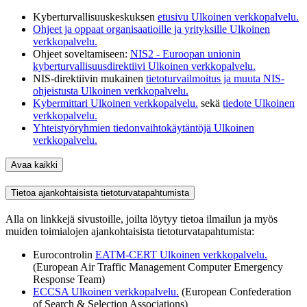
Kyberturvallisuuskeskuksen
etusivu
Ulkoinen verkkopalvelu.
Ohjeet ja oppaat organisaatioille ja yrityksille
Ulkoinen
verkkopalvelu.
Ohjeet soveltamiseen:
NIS2 - Euroopan unionin
kyberturvallisuusdirektiivi
Ulkoinen verkkopalvelu.
NIS-direktiivin mukainen
tietoturvailmoitus ja muuta NIS-
ohjeistusta
Ulkoinen verkkopalvelu.
Kybermittari
Ulkoinen verkkopalvelu.
sekä
tiedote
Ulkoinen
verkkopalvelu.
Yhteistyöryhmien tiedonvaihtokäytäntöjä
Ulkoinen
verkkopalvelu.
Avaa kaikki
Tietoa ajankohtaisista tietoturvatapahtumista
Alla on linkkejä sivustoille, joilta löytyy tietoa ilmailun ja myös
muiden toimialojen ajankohtaisista tietoturvatapahtumista:
Eurocontrolin
EATM-CERT
Ulkoinen verkkopalvelu.
(European Air Traffic Management Computer Emergency
Response Team)
ECCSA
Ulkoinen verkkopalvelu.
(European Confederation
of Search & Selection Associations)