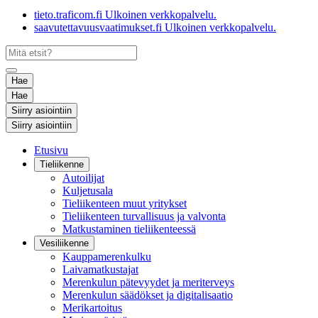
tieto.traficom.fi
Ulkoinen verkkopalvelu.
saavutettavuusvaatimukset.fi
Ulkoinen verkkopalvelu.
Hae
Hae
Siirry asiointiin
Siirry asiointiin
Etusivu
Tieliikenne
Autoilijat
Kuljetusala
Tieliikenteen muut yritykset
Tieliikenteen turvallisuus ja valvonta
Matkustaminen tieliikenteessä
Vesiliikenne
Kauppamerenkulku
Laivamatkustajat
Merenkulun pätevyydet ja meriterveys
Merenkulun säädökset ja digitalisaatio
Merikartoitus