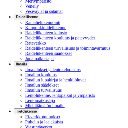
Meriympäristö
Veneily
Vesiväylät ja satamat
Raideliikenne
Rautatieliikennöinti
Kaupunkiraideliikenne
Raideliikenteen kalusto
Raideliikenteen koulutus ja pätevyydet
Rataverkko
Raideliikenteen turvallisuus ja toimintavarmuus
Raideliikenteen säädökset
Junamatkustajat
Ilmailu
Ilma-alukset ja lentokelpoisuus
Ilmailun koulutus
Ilmailun lupakirjat ja henkilöluvat
Ilmailun säädökset
Ilmailun turvallisuus
Lentoliikenne, lentopaikat ja ympäristö
Lentomatkustaja
Miehittämätön ilmailu
Tietoliikenne
Fi-verkkotunnukset
Puhelin ja laajakaista
Viestintäverkot