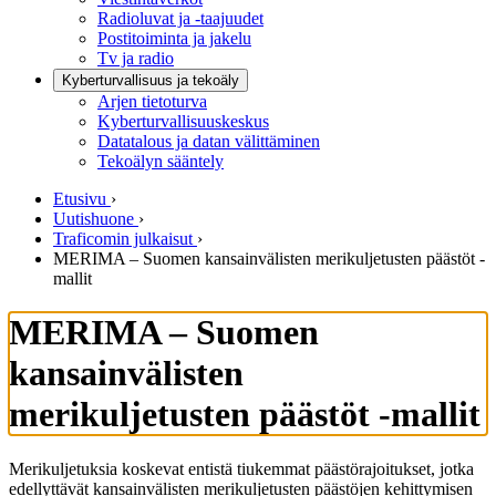
Radioluvat ja -taajuudet
Postitoiminta ja jakelu
Tv ja radio
Kyberturvallisuus ja tekoäly
Arjen tietoturva
Kyberturvallisuuskeskus
Datatalous ja datan välittäminen
Tekoälyn sääntely
Etusivu
›
Uutishuone
›
Traficomin julkaisut
›
MERIMA – Suomen kansainvälisten merikuljetusten päästöt -
mallit
MERIMA – Suomen
kansainvälisten
merikuljetusten päästöt -mallit
Merikuljetuksia koskevat entistä tiukemmat päästörajoitukset, jotka
edellyttävät kansainvälisten merikuljetusten päästöjen kehittymisen