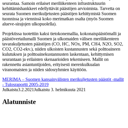
seurantaa. Samoin erilaiset meriliikenteen infrastruktuurin
kehittämishankkeet edellyttävät päästöjen arvioimista. Tarvetta on
seurata Suomen merikuljetusten päästöjen kehittymistä Suomen
tuonnissa ja viennissä koko merimatkan osalta (myös Suomen
alueve-sirajojen ulkopuolella).
Projektissa tuotettiin kaksi tietokonemallia, kokonaispäästömalli ja
päästövertailumalli Suomen ja ulkomaiden välisen meriliikenteen
tavarakuljetusten päästöjen (CO, HC, NOx, PM, CH4, N2O, SO2,
CO2, CO2-ekv.), niiden ulkoisten kustannusten sekä polttoaineen
kulutuksen ja polttoainekustannusten laskentaan, kehittymisen
seurantaan ja erilaisten skenaarioiden tekemiseen. Mallit on
rakennettu asiantuntijoiden, erityisesti merenkulkualan
viranomaisten ja niiden sidosryhmien käyttöön.
MERIMA – Suomen kansainvälisten merikuljetusten päästöt -mallit
- Tulosraportti 2005-2019
Julkaistu
3.2.2021
Julkaistu 3. helmikuuta 2021
Alatunniste