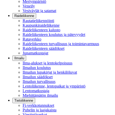
Meriympäristö
Veneily
Vesiväylät ja satamat
Raideliikenne
Rautatieliikennöinti
Kaupunkiraideliikenne
Raideliikenteen kalusto
Raideliikenteen koulutus ja pätevyydet
Rataverkko
Raideliikenteen turvallisuus ja toimintavarmuus
Raideliikenteen säädökset
Junamatkustajat
Ilmailu
Ilma-alukset ja lentokelpoisuus
Ilmailun koulutus
Ilmailun lupakirjat ja henkilöluvat
Ilmailun säädökset
Ilmailun turvallisuus
Lentoliikenne, lentopaikat ja ympäristö
Lentomatkustaja
Miehittämätön ilmailu
Tietoliikenne
Fi-verkkotunnukset
Puhelin ja laajakaista
Viestintäverkot