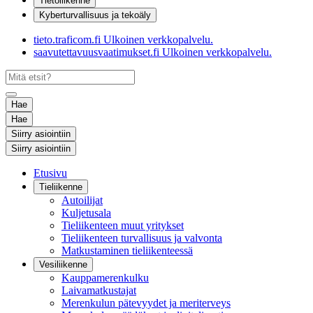
Tietoliikenne
Kyberturvallisuus ja tekoäly
tieto.traficom.fi
Ulkoinen verkkopalvelu.
saavutettavuusvaatimukset.fi
Ulkoinen verkkopalvelu.
Hae
Hae
Siirry asiointiin
Siirry asiointiin
Etusivu
Tieliikenne
Autoilijat
Kuljetusala
Tieliikenteen muut yritykset
Tieliikenteen turvallisuus ja valvonta
Matkustaminen tieliikenteessä
Vesiliikenne
Kauppamerenkulku
Laivamatkustajat
Merenkulun pätevyydet ja meriterveys