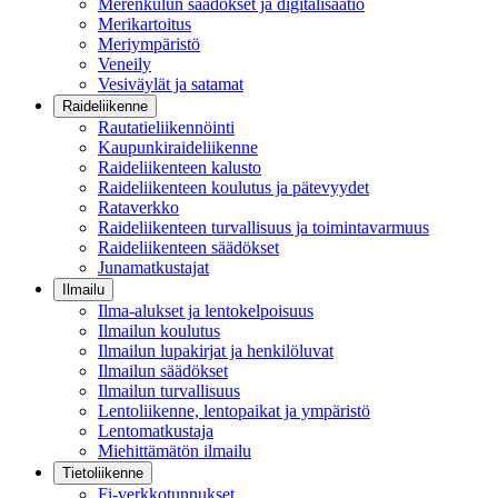
Merenkulun säädökset ja digitalisaatio
Merikartoitus
Meriympäristö
Veneily
Vesiväylät ja satamat
Raideliikenne
Rautatieliikennöinti
Kaupunkiraideliikenne
Raideliikenteen kalusto
Raideliikenteen koulutus ja pätevyydet
Rataverkko
Raideliikenteen turvallisuus ja toimintavarmuus
Raideliikenteen säädökset
Junamatkustajat
Ilmailu
Ilma-alukset ja lentokelpoisuus
Ilmailun koulutus
Ilmailun lupakirjat ja henkilöluvat
Ilmailun säädökset
Ilmailun turvallisuus
Lentoliikenne, lentopaikat ja ympäristö
Lentomatkustaja
Miehittämätön ilmailu
Tietoliikenne
Fi-verkkotunnukset