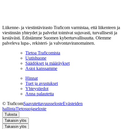
Liikenne- ja viestintävirasto Traficom varmistaa, että liikenteen ja
viestinnän yhteydet ja palvelut toimivat sujuvasti, turvallisesti ja
kestävästi. Edistämme Suomen kyberturvallisuutta. Olemme
palveleva lupa-, rekisteri- ja valvontaviranomainen.
Tietoa Traficomista
Uutishuone
Säädökset ja määräykset
Asioi kanssamme
Hinnat
Tuet ja avustukset
Yhteystiedot
Anna palautetta
© Traficom
Saavutettavuusseloste
Evästeiden
hallinta
Tietosuojaseloste
Tulosta
Takaisin ylös
Takaisin ylös