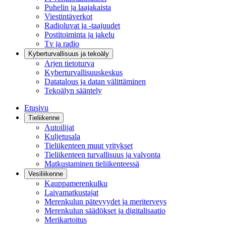
Puhelin ja laajakaista
Viestintäverkot
Radioluvat ja -taajuudet
Postitoiminta ja jakelu
Tv ja radio
Kyberturvallisuus ja tekoäly
Arjen tietoturva
Kyberturvallisuuskeskus
Datatalous ja datan välittäminen
Tekoälyn sääntely
Etusivu
Tieliikenne
Autoilijat
Kuljetusala
Tieliikenteen muut yritykset
Tieliikenteen turvallisuus ja valvonta
Matkustaminen tieliikenteessä
Vesiliikenne
Kauppamerenkulku
Laivamatkustajat
Merenkulun pätevyydet ja meriterveys
Merenkulun säädökset ja digitalisaatio
Merikartoitus