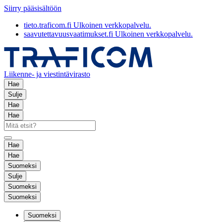
Siirry pääsisältöön
tieto.traficom.fi
Ulkoinen verkkopalvelu.
saavutettavuusvaatimukset.fi
Ulkoinen verkkopalvelu.
Liikenne- ja viestintävirasto
Hae
Sulje
Hae
Hae
Hae
Hae
Suomeksi
Sulje
Suomeksi
Suomeksi
Suomeksi