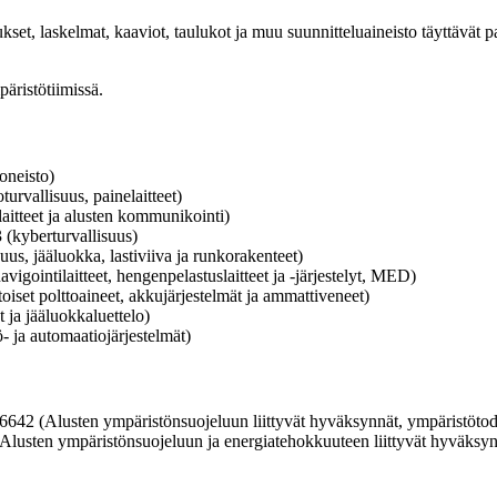
kset, laskelmat, kaaviot, taulukot ja muu suunnitteluaineisto täyttävät 
päristötiimissä.
oneisto)
turvallisuus, painelaitteet)
aitteet ja alusten kommunikointi)
3 (kyberturvallisuus)
us, jääluokka, lastiviiva ja runkorakenteet)
igointilaitteet, hengenpelastuslaitteet ja -järjestelyt, MED)
toiset polttoaineet, akkujärjestelmät ja ammattiveneet)
 ja jääluokkaluettelo)
- ja automaatiojärjestelmät)
4 6642 (Alusten ympäristönsuojeluun liittyvät hyväksynnät, ympäristöt
 (Alusten ympäristönsuojeluun ja energiatehokkuuteen liittyvät hyväk