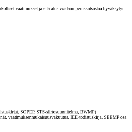
pakolliset vaatimukset ja että alus voidaan peruskatsastaa hyväksytyn
odistuskirjat, SOPEP, STS-siirtosuunnitelma, BWMP)
synnät, vaatimuksenmukaisuusvakuutus, IEE-todistuskirja, SEEMP osa