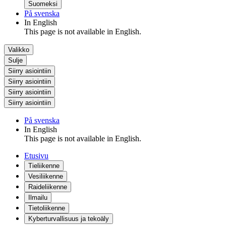
Suomeksi
På svenska
In English
This page is not available in English.
Valikko
Sulje
Siirry asiointiin
Siirry asiointiin
Siirry asiointiin
Siirry asiointiin
På svenska
In English
This page is not available in English.
Etusivu
Tieliikenne
Vesiliikenne
Raideliikenne
Ilmailu
Tietoliikenne
Kyberturvallisuus ja tekoäly