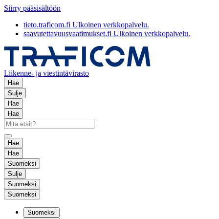
Siirry pääsisältöön
tieto.traficom.fi
Ulkoinen verkkopalvelu.
saavutettavuusvaatimukset.fi
Ulkoinen verkkopalvelu.
Liikenne- ja viestintävirasto
Hae
Sulje
Hae
Hae
Hae
Hae
Suomeksi
Sulje
Suomeksi
Suomeksi
Suomeksi