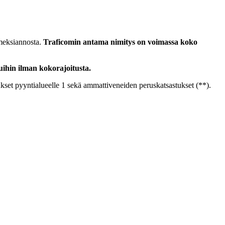
meksiannosta.
Traficomin antama nimitys on voimassa koko
uihin ilman kokorajoitusta.
alukset pyyntialueelle 1 sekä ammattiveneiden peruskatsastukset (**).