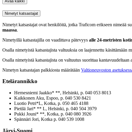
Avaa kaikki
Nimetyt katsastajat
Nimetyt katsastajat ovat henkilöitä, jotka Traficom erikseen nimeää s
maassa
.
Nimetyillä katsastajilla on vaadittava pätevyys
alle 24-metristen kot
Osalla nimetyistä katsastajista valtuuksia on laajennettu käsittämään m
Osalla nimetyistä katsastajista on valtuutus suorittaa kantavuudeltaan a
Nimetyn katsastajan palkkiosta määrätään
Valtioneuvoston asetukses
Etelärannikko
Hernesniemi Jaakko* **, Helsinki, p. 040 053 8013
Kaikkonen Aku, Espoo, p. 040 530 8421
Luotio Petri*L, Kotka, p. 050 465 4188
Pietilä Jari* ** L, Helsinki, p. 040 504 3979
Pukki Jouni* **, Kotka, p. 040 080 3926
Spännäri Jori, Kotka p. 040 539 1008
Järvi-Suomi