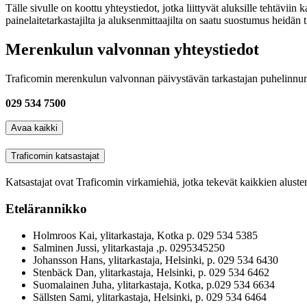
Tälle sivulle on koottu yhteystiedot, jotka liittyvät aluksille tehtäviin
painelaitetarkastajilta ja aluksenmittaajilta on saatu suostumus heidän 
Merenkulun valvonnan yhteystiedot
Traficomin merenkulun valvonnan päivystävän tarkastajan puhelinn
029 534 7500
Avaa kaikki
Traficomin katsastajat
Katsastajat ovat Traficomin virkamiehiä, jotka tekevät kaikkien aluste
Etelärannikko
Holmroos Kai, ylitarkastaja, Kotka p. 029 534 5385
Salminen Jussi, ylitarkastaja ,p. 0295345250
Johansson Hans, ylitarkastaja, Helsinki, p. 029 534 6430
Stenbäck Dan, ylitarkastaja, Helsinki, p. 029 534 6462
Suomalainen Juha, ylitarkastaja, Kotka, p.029 534 6634
Sällsten Sami, ylitarkastaja, Helsinki, p. 029 534 6464