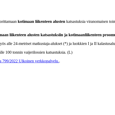
uorittamaan
kotimaan liikenteen alusten
katsastuksia viranomaisen toi
imaan liikenteen alusten katsastuksiin ja kotimaanliikenteen proom
yös alle 24-metriset matkustaja-alukset (*) ja luokkien I ja II kalastus
lle 100 tonnin vaijerilossien katsastuksia. (L)
sa 799/2022
Ulkoinen verkkopalvelu.
.