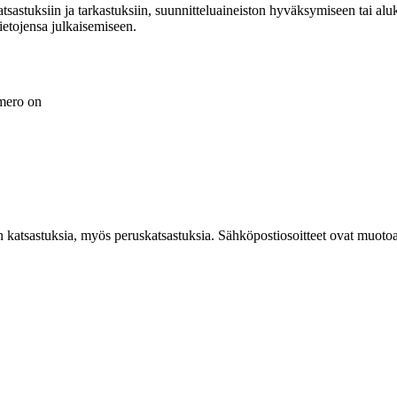
 katsastuksiin ja tarkastuksiin, suunnitteluaineiston hyväksymiseen tai alu
tietojensa julkaisemiseen.
umero on
n katsastuksia, myös peruskatsastuksia. Sähköpostiosoitteet ovat muotoa