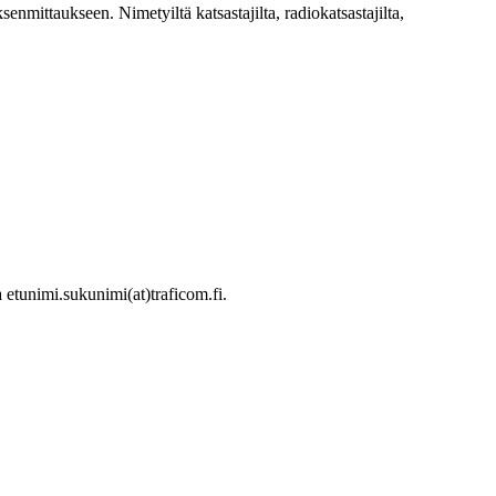
ksenmittaukseen. Nimetyiltä katsastajilta, radiokatsastajilta,
 etunimi.sukunimi(at)traficom.fi.