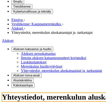
Ilmailu
Tietoliikenne
Kyberturvallisuus ja tekoäly
Etusivu
›
Vesiliikenne: Kauppamerenkulku
›
Alukset
›
Yhteystiedot, merenkulun aluskatsastajat ja -tarkastajat
Alukset
Aluksen katsastus ja huolto
Aluksen peruskatsastus
Ilmoita aluksen katsastuspuutteet korjatuiksi
Luokituslaitokset
Merenkulun huoltoyritykset
Yhteystiedot, merenkulun aluskatsastajat ja -tarkastajat
Aluksen turva-asiat
Alustekniikka
Kabotaasilupa
Yhteystiedot, merenkulun aluska