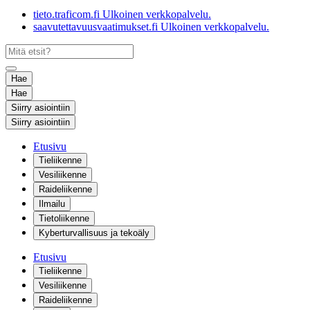
tieto.traficom.fi
Ulkoinen verkkopalvelu.
saavutettavuusvaatimukset.fi
Ulkoinen verkkopalvelu.
Hae
Hae
Siirry asiointiin
Siirry asiointiin
Etusivu
Tieliikenne
Vesiliikenne
Raideliikenne
Ilmailu
Tietoliikenne
Kyberturvallisuus ja tekoäly
Etusivu
Tieliikenne
Vesiliikenne
Raideliikenne