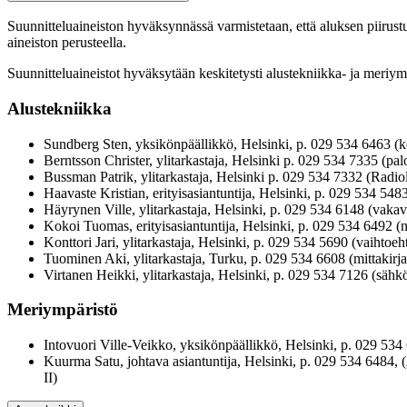
Suunnitteluaineiston hyväksynnässä varmistetaan, että aluksen piirustu
aineiston perusteella.
Suunnitteluaineistot hyväksytään keskitetysti alustekniikka- ja meriym
Alustekniikka
Sundberg Sten, yksikönpäällikkö, Helsinki, p. 029 534 6463 (k
Berntsson Christer, ylitarkastaja, Helsinki p. 029 534 7335 (palo
Bussman Patrik, ylitarkastaja, Helsinki p. 029 534 7332 (Radiol
Haavaste Kristian, erityisasiantuntija, Helsinki, p. 029 534 548
Häyrynen Ville, ylitarkastaja, Helsinki, p. 029 534 6148 (vakavu
Kokoi Tuomas, erityisasiantuntija, Helsinki, p. 029 534 6492 (nav
Konttori Jari, ylitarkastaja, Helsinki, p. 029 534 5690 (vaihtoeh
Tuominen Aki, ylitarkastaja, Turku, p. 029 534 6608 (mittakirjat
Virtanen Heikki, ylitarkastaja, Helsinki, p. 029 534 7126 (sähkö
Meriympäristö
Intovuori Ville-Veikko, yksikönpäällikkö, Helsinki, p. 029 53
Kuurma Satu, johtava asiantuntija, Helsinki, p. 029 534 6484,
II)