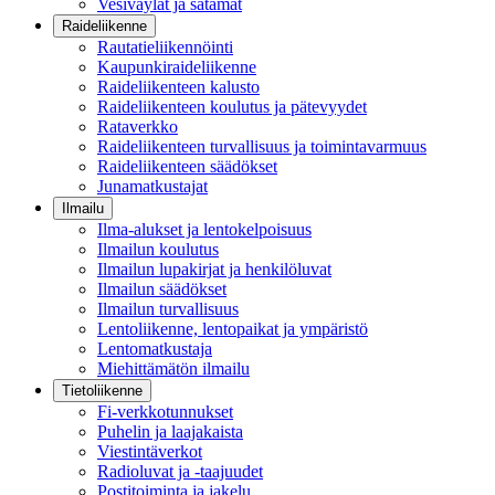
Vesiväylät ja satamat
Raideliikenne
Rautatieliikennöinti
Kaupunkiraideliikenne
Raideliikenteen kalusto
Raideliikenteen koulutus ja pätevyydet
Rataverkko
Raideliikenteen turvallisuus ja toimintavarmuus
Raideliikenteen säädökset
Junamatkustajat
Ilmailu
Ilma-alukset ja lentokelpoisuus
Ilmailun koulutus
Ilmailun lupakirjat ja henkilöluvat
Ilmailun säädökset
Ilmailun turvallisuus
Lentoliikenne, lentopaikat ja ympäristö
Lentomatkustaja
Miehittämätön ilmailu
Tietoliikenne
Fi-verkkotunnukset
Puhelin ja laajakaista
Viestintäverkot
Radioluvat ja -taajuudet
Postitoiminta ja jakelu