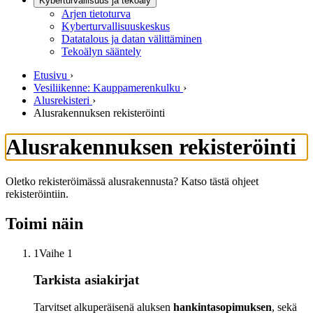
Kyberturvallisuus ja tekoäly
Arjen tietoturva
Kyberturvallisuuskeskus
Datatalous ja datan välittäminen
Tekoälyn sääntely
Etusivu
›
Vesiliikenne: Kauppamerenkulku
›
Alusrekisteri
›
Alusrakennuksen rekisteröinti
Alusrakennuksen rekisteröinti
Oletko rekisteröimässä alusrakennusta? Katso tästä ohjeet
rekisteröintiin.
Toimi näin
1
Vaihe 1
Tarkista asiakirjat
Tarvitset alkuperäisenä aluksen
hankintasopimuksen
, sekä