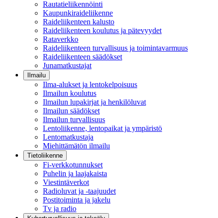
Rautatieliikennöinti
Kaupunkiraideliikenne
Raideliikenteen kalusto
Raideliikenteen koulutus ja pätevyydet
Rataverkko
Raideliikenteen turvallisuus ja toimintavarmuus
Raideliikenteen säädökset
Junamatkustajat
Ilmailu
Ilma-alukset ja lentokelpoisuus
Ilmailun koulutus
Ilmailun lupakirjat ja henkilöluvat
Ilmailun säädökset
Ilmailun turvallisuus
Lentoliikenne, lentopaikat ja ympäristö
Lentomatkustaja
Miehittämätön ilmailu
Tietoliikenne
Fi-verkkotunnukset
Puhelin ja laajakaista
Viestintäverkot
Radioluvat ja -taajuudet
Postitoiminta ja jakelu
Tv ja radio