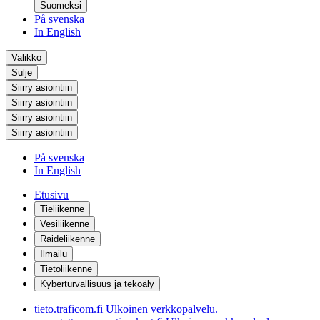
Suomeksi
På svenska
In English
Valikko
Sulje
Siirry asiointiin
Siirry asiointiin
Siirry asiointiin
Siirry asiointiin
På svenska
In English
Etusivu
Tieliikenne
Vesiliikenne
Raideliikenne
Ilmailu
Tietoliikenne
Kyberturvallisuus ja tekoäly
tieto.traficom.fi
Ulkoinen verkkopalvelu.