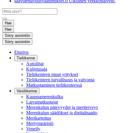
saavutettavuusvaatimukset.fi
Ulkoinen verkkopalvelu.
Hae
Hae
Siirry asiointiin
Siirry asiointiin
Etusivu
Tieliikenne
Autoilijat
Kuljetusala
Tieliikenteen muut yritykset
Tieliikenteen turvallisuus ja valvonta
Matkustaminen tieliikenteessä
Vesiliikenne
Kauppamerenkulku
Laivamatkustajat
Merenkulun pätevyydet ja meriterveys
Merenkulun säädökset ja digitalisaatio
Merikartoitus
Meriympäristö
Veneily