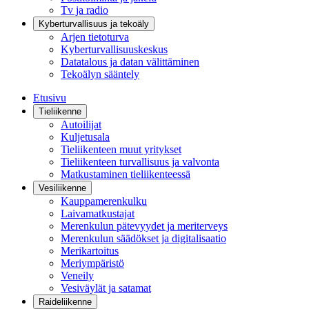
Tv ja radio
Kyberturvallisuus ja tekoäly
Arjen tietoturva
Kyberturvallisuuskeskus
Datatalous ja datan välittäminen
Tekoälyn sääntely
Etusivu
Tieliikenne
Autoilijat
Kuljetusala
Tieliikenteen muut yritykset
Tieliikenteen turvallisuus ja valvonta
Matkustaminen tieliikenteessä
Vesiliikenne
Kauppamerenkulku
Laivamatkustajat
Merenkulun pätevyydet ja meriterveys
Merenkulun säädökset ja digitalisaatio
Merikartoitus
Meriympäristö
Veneily
Vesiväylät ja satamat
Raideliikenne