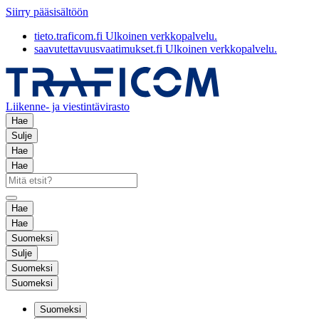
Siirry pääsisältöön
tieto.traficom.fi
Ulkoinen verkkopalvelu.
saavutettavuusvaatimukset.fi
Ulkoinen verkkopalvelu.
Liikenne- ja viestintävirasto
Hae
Sulje
Hae
Hae
Hae
Hae
Suomeksi
Sulje
Suomeksi
Suomeksi
Suomeksi