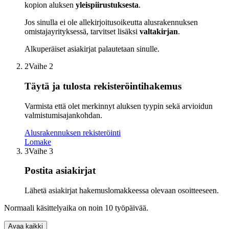
kopion aluksen
yleispiirustuksesta
.
Jos sinulla ei ole allekirjoitusoikeutta alusrakennuksen
omistajayrityksessä, tarvitset lisäksi
valtakirjan
.
Alkuperäiset asiakirjat palautetaan sinulle.
2
Vaihe 2
Täytä ja tulosta rekisteröintihakemus
Varmista että olet merkinnyt aluksen tyypin sekä arvioidun
valmistumisajankohdan.
Alusrakennuksen rekisteröinti
Lomake
3
Vaihe 3
Postita asiakirjat
Lähetä asiakirjat hakemuslomakkeessa olevaan osoitteeseen.
Normaali käsittelyaika on noin 10 työpäivää.
Avaa kaikki