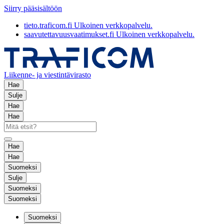
Siirry pääsisältöön
tieto.traficom.fi
Ulkoinen verkkopalvelu.
saavutettavuusvaatimukset.fi
Ulkoinen verkkopalvelu.
Liikenne- ja viestintävirasto
Hae
Sulje
Hae
Hae
Hae
Hae
Suomeksi
Sulje
Suomeksi
Suomeksi
Suomeksi