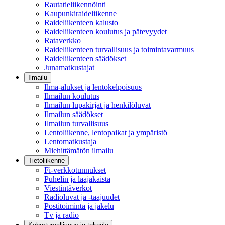
Rautatieliikennöinti
Kaupunkiraideliikenne
Raideliikenteen kalusto
Raideliikenteen koulutus ja pätevyydet
Rataverkko
Raideliikenteen turvallisuus ja toimintavarmuus
Raideliikenteen säädökset
Junamatkustajat
Ilmailu
Ilma-alukset ja lentokelpoisuus
Ilmailun koulutus
Ilmailun lupakirjat ja henkilöluvat
Ilmailun säädökset
Ilmailun turvallisuus
Lentoliikenne, lentopaikat ja ympäristö
Lentomatkustaja
Miehittämätön ilmailu
Tietoliikenne
Fi-verkkotunnukset
Puhelin ja laajakaista
Viestintäverkot
Radioluvat ja -taajuudet
Postitoiminta ja jakelu
Tv ja radio