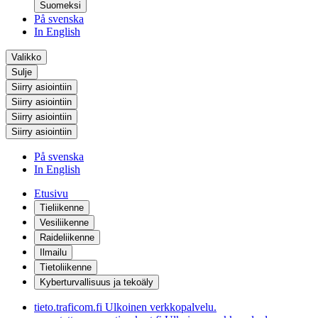
Suomeksi
På svenska
In English
Valikko
Sulje
Siirry asiointiin
Siirry asiointiin
Siirry asiointiin
Siirry asiointiin
På svenska
In English
Etusivu
Tieliikenne
Vesiliikenne
Raideliikenne
Ilmailu
Tietoliikenne
Kyberturvallisuus ja tekoäly
tieto.traficom.fi
Ulkoinen verkkopalvelu.