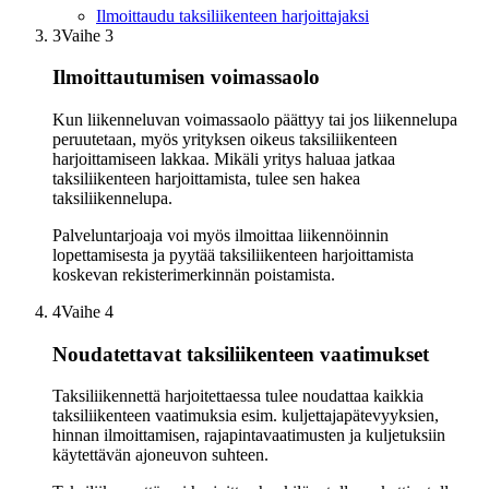
Ilmoittaudu taksiliikenteen harjoittajaksi
3
Vaihe 3
Ilmoittautumisen voimassaolo
Kun liikenneluvan voimassaolo päättyy tai jos liikennelupa
peruutetaan, myös yrityksen oikeus taksiliikenteen
harjoittamiseen lakkaa. Mikäli yritys haluaa jatkaa
taksiliikenteen harjoittamista, tulee sen hakea
taksiliikennelupa.
Palveluntarjoaja voi myös ilmoittaa liikennöinnin
lopettamisesta ja pyytää taksiliikenteen harjoittamista
koskevan rekisterimerkinnän poistamista.
4
Vaihe 4
Noudatettavat taksiliikenteen vaatimukset
Taksiliikennettä harjoitettaessa tulee noudattaa kaikkia
taksiliikenteen vaatimuksia esim. kuljettajapätevyyksien,
hinnan ilmoittamisen, rajapintavaatimusten ja kuljetuksiin
käytettävän ajoneuvon suhteen.