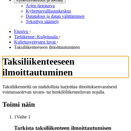
Kyberturvallisuus ja tekoäly
Arjen tietoturva
Kyberturvallisuuskeskus
Datatalous ja datan välittäminen
Tekoälyn sääntely
Etusivu
›
Tieliikenne: Kuljetusala
›
Kuljetusyritysten luvat
›
Taksiliikenteeseen ilmoittautuminen
Taksiliikenteeseen
ilmoittautuminen
Taksiliikennettä on mahdollista harjoittaa ilmoituksenvaraisesti
voimassaolevan tavara- tai henkilöliikenneluvan nojalla.
Toimi näin
1
Vaihe 1
Tarkista taksiliikenteen ilmoittautumisen