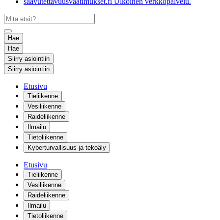
saavutettavuusvaatimukset.fi
Ulkoinen verkkopalvelu.
Hae
Hae
Siirry asiointiin
Siirry asiointiin
Etusivu
Tieliikenne
Vesiliikenne
Raideliikenne
Ilmailu
Tietoliikenne
Kyberturvallisuus ja tekoäly
Etusivu
Tieliikenne
Vesiliikenne
Raideliikenne
Ilmailu
Tietoliikenne