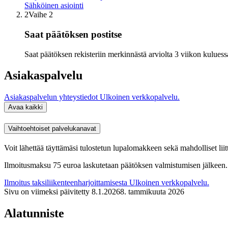
Sähköinen asiointi
2
Vaihe 2
Saat päätöksen postitse
Saat päätöksen rekisteriin merkinnästä arviolta 3 viikon kuluess
Asiakaspalvelu
Asiakaspalvelun yhteystiedot
Ulkoinen verkkopalvelu.
Avaa kaikki
Vaihtoehtoiset palvelukanavat
Voit lähettää täyttämäsi tulostetun lupalomakkeen sekä mahdolliset l
Ilmoitusmaksu 75 euroa laskutetaan päätöksen valmistumisen jälkeen. Ma
Ilmoitus taksiliikenteenharjoittamisesta
Ulkoinen verkkopalvelu.
Sivu on viimeksi päivitetty
8.1.2026
8. tammikuuta 2026
Alatunniste