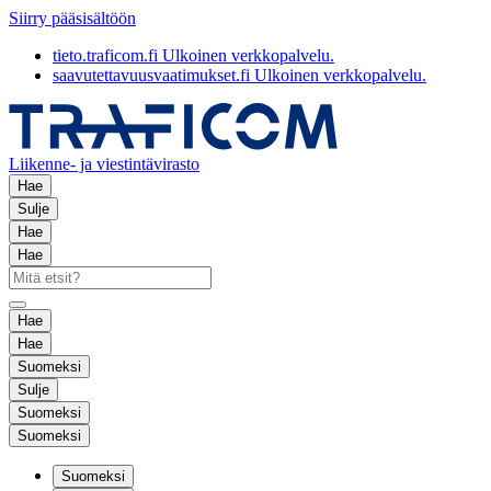
Siirry pääsisältöön
tieto.traficom.fi
Ulkoinen verkkopalvelu.
saavutettavuusvaatimukset.fi
Ulkoinen verkkopalvelu.
Liikenne- ja viestintävirasto
Hae
Sulje
Hae
Hae
Hae
Hae
Suomeksi
Sulje
Suomeksi
Suomeksi
Suomeksi