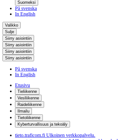
Suomeksi
På svenska
In English
Valikko
Sulje
Siirry asiointiin
Siirry asiointiin
Siirry asiointiin
Siirry asiointiin
På svenska
In English
Etusivu
Tieliikenne
Vesiliikenne
Raideliikenne
Ilmailu
Tietoliikenne
Kyberturvallisuus ja tekoäly
tieto.traficom.fi
Ulkoinen verkkopalvelu.