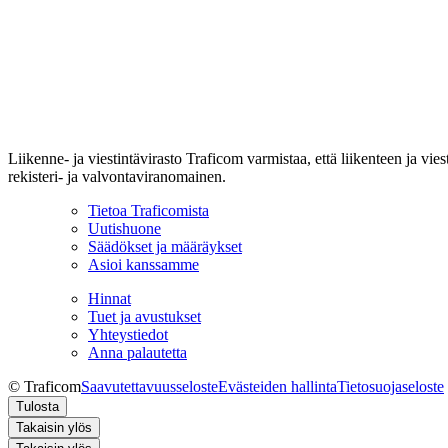
Liikenne- ja viestintävirasto Traficom varmistaa, että liikenteen ja vi
rekisteri- ja valvontaviranomainen.
Tietoa Traficomista
Uutishuone
Säädökset ja määräykset
Asioi kanssamme
Hinnat
Tuet ja avustukset
Yhteystiedot
Anna palautetta
© Traficom
Saavutettavuusseloste
Evästeiden hallinta
Tietosuojaseloste
Tulosta
Takaisin ylös