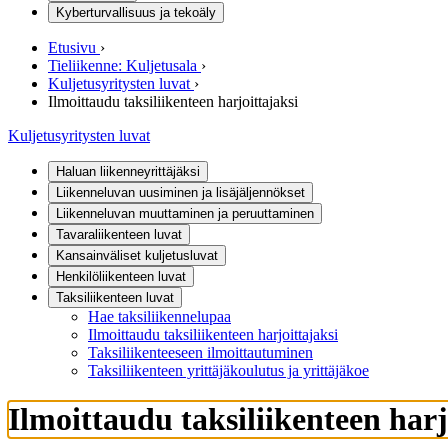
Kyberturvallisuus ja tekoäly
Etusivu
›
Tieliikenne: Kuljetusala
›
Kuljetusyritysten luvat
›
Ilmoittaudu taksiliikenteen harjoittajaksi
Kuljetusyritysten luvat
Haluan liikenneyrittäjäksi
Liikenneluvan uusiminen ja lisäjäljennökset
Liikenneluvan muuttaminen ja peruuttaminen
Tavaraliikenteen luvat
Kansainväliset kuljetusluvat
Henkilöliikenteen luvat
Taksiliikenteen luvat
Hae taksiliikennelupaa
Ilmoittaudu taksiliikenteen harjoittajaksi
Taksiliikenteeseen ilmoittautuminen
Taksiliikenteen yrittäjäkoulutus ja yrittäjäkoe
Ilmoittaudu taksiliikenteen harj