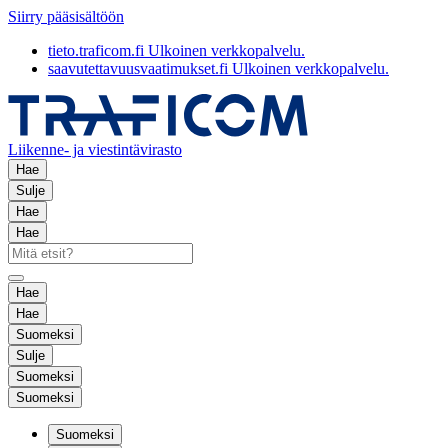
Siirry pääsisältöön
tieto.traficom.fi
Ulkoinen verkkopalvelu.
saavutettavuusvaatimukset.fi
Ulkoinen verkkopalvelu.
Liikenne- ja viestintävirasto
Hae
Sulje
Hae
Hae
Hae
Hae
Suomeksi
Sulje
Suomeksi
Suomeksi
Suomeksi