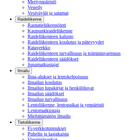
Meriympäristö
Veneily
Vesiväylät ja satamat
Raideliikenne
Rautatieliikennöinti
Kaupunkiraideliikenne
Raideliikenteen kalusto
Raideliikenteen koulutus ja pätevyydet
Rataverkko
Raideliikenteen turvallisuus ja toimintavarmuus
Raideliikenteen säädökset
Junamatkustajat
Ilmailu
Ilma-alukset ja lentokelpoisuus
Ilmailun koulutus
Ilmailun lupakirjat ja henkilöluvat
Ilmailun säädökset
Ilmailun turvallisuus
Lentoliikenne, lentopaikat ja ympäristö
Lentomatkustaja
Miehittämätön ilmailu
Tietoliikenne
Fi-verkkotunnukset
Puhelin ja laajakaista
Viestintäverkot