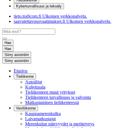
Tietoliikenne
Kyberturvallisuus ja tekoäly
tieto.traficom.fi
Ulkoinen verkkopalvelu.
saavutettavuusvaatimukset.fi
Ulkoinen verkkopalvelu.
Hae
Hae
Siirry asiointiin
Siirry asiointiin
Etusivu
Tieliikenne
Autoilijat
Kuljetusala
Tieliikenteen muut yritykset
Tieliikenteen turvallisuus ja valvonta
Matkustaminen tieliikenteessä
Vesiliikenne
Kauppamerenkulku
Laivamatkustajat
Merenkulun pätevyydet ja meriterveys