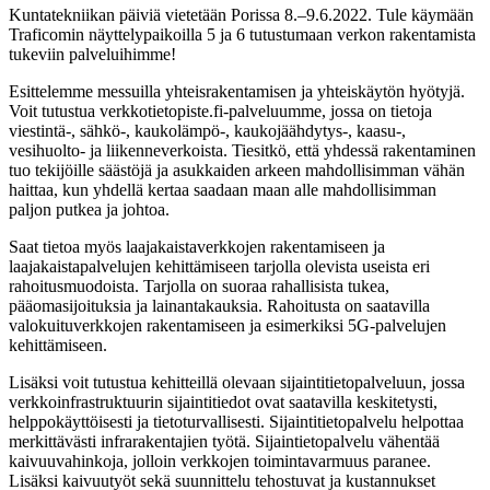
Kuntatekniikan päiviä vietetään Porissa 8.–9.6.2022. Tule käymään
Traficomin näyttelypaikoilla 5 ja 6 tutustumaan verkon rakentamista
tukeviin palveluihimme!
Esittelemme messuilla yhteisrakentamisen ja yhteiskäytön hyötyjä.
Voit tutustua verkkotietopiste.fi-palveluumme, jossa on tietoja
viestintä-, sähkö-, kaukolämpö-, kaukojäähdytys-, kaasu-,
vesihuolto- ja liikenneverkoista. Tiesitkö, että yhdessä rakentaminen
tuo tekijöille säästöjä ja asukkaiden arkeen mahdollisimman vähän
haittaa, kun yhdellä kertaa saadaan maan alle mahdollisimman
paljon putkea ja johtoa.
Saat tietoa myös laajakaistaverkkojen rakentamiseen ja
laajakaistapalvelujen kehittämiseen tarjolla olevista useista eri
rahoitusmuodoista. Tarjolla on suoraa rahallisista tukea,
pääomasijoituksia ja lainantakauksia. Rahoitusta on saatavilla
valokuituverkkojen rakentamiseen ja esimerkiksi 5G-palvelujen
kehittämiseen.
Lisäksi voit tutustua kehitteillä olevaan sijaintitietopalveluun, jossa
verkkoinfrastruktuurin sijaintitiedot ovat saatavilla keskitetysti,
helppokäyttöisesti ja tietoturvallisesti. Sijaintitietopalvelu helpottaa
merkittävästi infrarakentajien työtä. Sijaintietopalvelu vähentää
kaivuuvahinkoja, jolloin verkkojen toimintavarmuus paranee.
Lisäksi kaivuutyöt sekä suunnittelu tehostuvat ja kustannukset