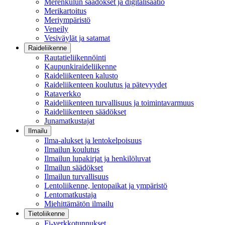
Merenkulun säädökset ja digitalisaatio
Merikartoitus
Meriympäristö
Veneily
Vesiväylät ja satamat
Raideliikenne
Rautatieliikennöinti
Kaupunkiraideliikenne
Raideliikenteen kalusto
Raideliikenteen koulutus ja pätevyydet
Rataverkko
Raideliikenteen turvallisuus ja toimintavarmuus
Raideliikenteen säädökset
Junamatkustajat
Ilmailu
Ilma-alukset ja lentokelpoisuus
Ilmailun koulutus
Ilmailun lupakirjat ja henkilöluvat
Ilmailun säädökset
Ilmailun turvallisuus
Lentoliikenne, lentopaikat ja ympäristö
Lentomatkustaja
Miehittämätön ilmailu
Tietoliikenne
Fi-verkkotunnukset