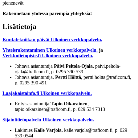
pienenevät.
Rakennetaan yhdessä parempia yhteyksiä!
Lisätietoja
Kuntatekniikan päivät
Ulkoinen verkkopalvelu.
Yhteisrakentaminen
Ulkoinen verkkopalvelu.
ja
Verkkotietopiste.fi
Ulkoinen verkkopalvelu.
Johtava asiantuntija
Päivi Peltola-Ojala
, paivi.peltola-
ojala@traficom.fi, p. 0295 390 539
Johtava asiantuntija,
Pertti Hölttä
, pertti.holtta@traficom.fi,
p. 0295 390 491
Laajakaistainfo.fi
Ulkoinen verkkopalvelu.
Erityisasiantuntija
Tapio Oikarainen
,
tapio.oikarainen@traficom.fi, p. 029 534 7313
Sijaintitietopalvelu
Ulkoinen verkkopalvelu.
Lakimies
Kalle Varjola
, kalle.varjola@traficom.fi, p. 029
539 0544