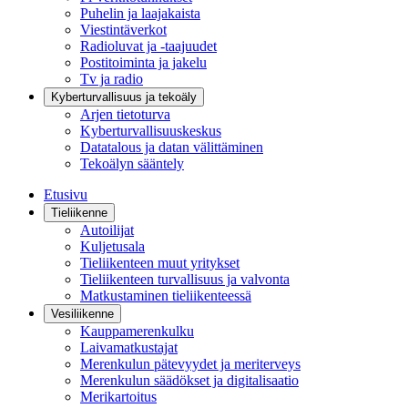
Puhelin ja laajakaista
Viestintäverkot
Radioluvat ja -taajuudet
Postitoiminta ja jakelu
Tv ja radio
Kyberturvallisuus ja tekoäly
Arjen tietoturva
Kyberturvallisuuskeskus
Datatalous ja datan välittäminen
Tekoälyn sääntely
Etusivu
Tieliikenne
Autoilijat
Kuljetusala
Tieliikenteen muut yritykset
Tieliikenteen turvallisuus ja valvonta
Matkustaminen tieliikenteessä
Vesiliikenne
Kauppamerenkulku
Laivamatkustajat
Merenkulun pätevyydet ja meriterveys
Merenkulun säädökset ja digitalisaatio
Merikartoitus