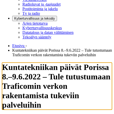
Radioluvat ja -taajuudet
Postitoiminta ja jakelu
Tv ja radio
Kyberturvallisuus ja tekoäly
Arjen tietoturva
Kyberturvallisuuskeskus
Datatalous ja datan välittäminen
Tekoälyn sääntely
Etusivu
›
Kuntatekniikan päivät Porissa 8.–9.6.2022 – Tule tutustumaan
Traficomin verkon rakentamista tukeviin palveluihin
Kuntatekniikan päivät Porissa
8.–9.6.2022 – Tule tutustumaan
Traficomin verkon
rakentamista tukeviin
palveluihin