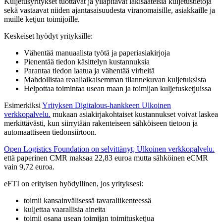
Kuljetusyritykset tuottavat ja ylläpitävät lakisääteisiä kuljetustietoja
sekä vastaavat niiden ajantasaisuudesta viranomaisille, asiakkaille ja
muille ketjun toimijoille.
Keskeiset hyödyt yrityksille:
Vähentää manuaalista työtä ja paperiasiakirjoja
Pienentää tiedon käsittelyn kustannuksia
Parantaa tiedon laatua ja vähentää virheitä
Mahdollistaa reaaliaikaisemman tilannekuvan kuljetuksista
Helpottaa toimintaa usean maan ja toimijan kuljetusketjuissa
Esimerkiksi
Yrityksen Digitalous-hankkeen
Ulkoinen
verkkopalvelu.
mukaan asiakirjakohtaiset kustannukset voivat laskea
merkittävästi, kun siirrytään rakenteiseen sähköiseen tietoon ja
automaattiseen tiedonsiirtoon.
Open Logistics Foundation on selvittänyt,
Ulkoinen verkkopalvelu.
että paperinen CMR maksaa 22,83 euroa mutta sähköinen eCMR
vain 9,72 euroa.
eFTI on erityisen hyödyllinen, jos yrityksesi:
toimii kansainvälisessä tavaraliikenteessä
kuljettaa vaarallisia aineita
toimii osana usean toimijan toimitusketjua