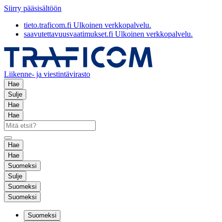
Siirry pääsisältöön
tieto.traficom.fi
Ulkoinen verkkopalvelu.
saavutettavuusvaatimukset.fi
Ulkoinen verkkopalvelu.
Liikenne- ja viestintävirasto
Hae
Sulje
Hae
Hae
Hae
Hae
Suomeksi
Sulje
Suomeksi
Suomeksi
Suomeksi