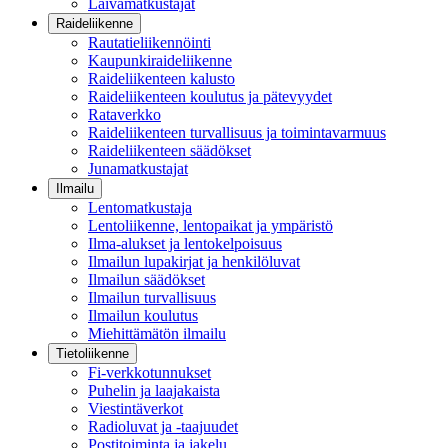
Laivamatkustajat
Raideliikenne
Rautatieliikennöinti
Kaupunkiraideliikenne
Raideliikenteen kalusto
Raideliikenteen koulutus ja pätevyydet
Rataverkko
Raideliikenteen turvallisuus ja toimintavarmuus
Raideliikenteen säädökset
Junamatkustajat
Ilmailu
Lentomatkustaja
Lentoliikenne, lentopaikat ja ympäristö
Ilma-alukset ja lentokelpoisuus
Ilmailun lupakirjat ja henkilöluvat
Ilmailun säädökset
Ilmailun turvallisuus
Ilmailun koulutus
Miehittämätön ilmailu
Tietoliikenne
Fi-verkkotunnukset
Puhelin ja laajakaista
Viestintäverkot
Radioluvat ja -taajuudet
Postitoiminta ja jakelu