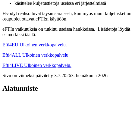
käsittelee kuljetustietoja useissa eri järjestelmissä
Hyödyt realisoituvat täysimääräisesti, kun myös muut kuljetusketjun
osapuolet ottavat eFTI:n käyttöön.
eFTIn vaikutuksia on tutkittu useissa hankkeissa. Lisätietoja löydät
esimerkiksi täältä:
Efti4EU
Ulkoinen verkkopalvelu.
Efti4ALL
Ulkoinen verkkopalvelu.
Efti4LIVE
Ulkoinen verkkopalvelu.
Sivu on viimeksi päivitetty
3.7.2026
3. heinäkuuta 2026
Alatunniste