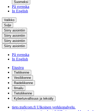
Suomeksi
På svenska
In English
Valikko
Sulje
Siirry asiointiin
Siirry asiointiin
Siirry asiointiin
Siirry asiointiin
På svenska
In English
Etusivu
Tieliikenne
Vesiliikenne
Raideliikenne
Ilmailu
Tietoliikenne
Kyberturvallisuus ja tekoäly
tieto.traficom.fi
Ulkoinen verkkopalvelu.