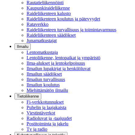
Rautatieliikennöinti
Kaupunkiraideliikenne
Raideliikenteen kalusto
Raideliikenteen koulutus ja pätevyydet
Rataverkko
Raideliikenteen turvallisuus ja toimintavarmuus
Raideliikenteen säädökset
Junamatkustajat
Ilmailu
Lentomatkustaja
Lentoliikenne, lentopaikat ja ympäristö
Ilma-alukset ja lentokelpoisuus
Ilmailun lupakirjat ja henkilöluvat
Ilmailun säädökset
Ilmailun turvallisuus
Ilmailun koulutus
Miehittämätön ilmailu
Tietoliikenne
Fi-verkkotunnukset
Puhelin ja laajakaista
Viestintäverkot
Radioluvat ja -taajuudet
Postitoiminta ja jakelu
Tv ja radio