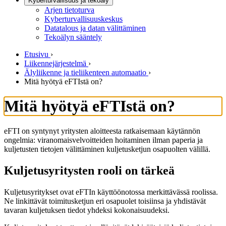
Kyberturvallisuus ja tekoäly
Arjen tietoturva
Kyberturvallisuuskeskus
Datatalous ja datan välittäminen
Tekoälyn sääntely
Etusivu
›
Liikennejärjestelmä
›
Älyliikenne ja tieliikenteen automaatio
›
Mitä hyötyä eFTIstä on?
Mitä hyötyä eFTIstä on?
eFTI on syntynyt yritysten aloitteesta ratkaisemaan käytännön
ongelmia: viranomaisvelvoitteiden hoitaminen ilman paperia ja
kuljetusten tietojen välittäminen kuljetusketjun osapuolten välillä.
Kuljetusyritysten rooli on tärkeä
Kuljetusyritykset ovat eFTIn käyttöönotossa merkittävässä roolissa.
Ne linkittävät toimitusketjun eri osapuolet toisiinsa ja yhdistävät
tavaran kuljetuksen tiedot yhdeksi kokonaisuudeksi.