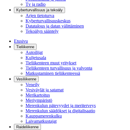
Tv ja radio
Kyberturvallisuus ja tekoäly
Arjen tietoturva
Kyberturvallisuuskeskus
Datatalous ja datan välittäminen
Tekoälyn sääntely
Etusivu
Tieliikenne
Autoilijat
Kuljetusala
Tieliikenteen muut yritykset
Tieliikenteen turvallisuus ja valvonta
Matkustaminen tieliikenteessä
Vesiliikenne
Veneily
Vesiväylät ja satamat
Merikartoitus
Meriympäristö
Merenkulun pätevyydet ja meriterveys
Merenkulun säädökset ja digitalisaatio
Kauppamerenkulku
Laivamatkustajat
Raideliikenne