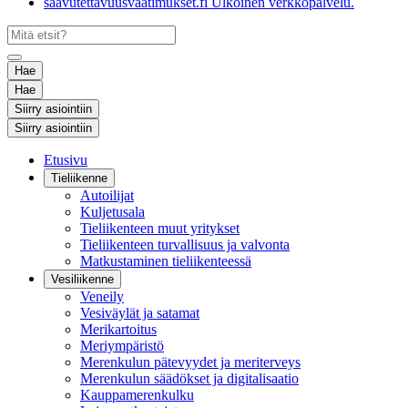
saavutettavuusvaatimukset.fi
Ulkoinen verkkopalvelu.
Hae
Hae
Siirry asiointiin
Siirry asiointiin
Etusivu
Tieliikenne
Autoilijat
Kuljetusala
Tieliikenteen muut yritykset
Tieliikenteen turvallisuus ja valvonta
Matkustaminen tieliikenteessä
Vesiliikenne
Veneily
Vesiväylät ja satamat
Merikartoitus
Meriympäristö
Merenkulun pätevyydet ja meriterveys
Merenkulun säädökset ja digitalisaatio
Kauppamerenkulku