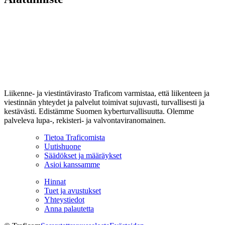
Liikenne- ja viestintävirasto Traficom varmistaa, että liikenteen ja
viestinnän yhteydet ja palvelut toimivat sujuvasti, turvallisesti ja
kestävästi. Edistämme Suomen kyberturvallisuutta. Olemme
palveleva lupa-, rekisteri- ja valvontaviranomainen.
Tietoa Traficomista
Uutishuone
Säädökset ja määräykset
Asioi kanssamme
Hinnat
Tuet ja avustukset
Yhteystiedot
Anna palautetta