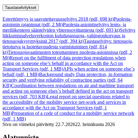
Taustaselvitykset
Esteettömyys ja saavutettavuusselvitys 2018 (pdf, 698 kt)
Puolesta-
asioinnin rajapinnat (pdf, 2 Mt)
Puolesta-asiointiselvitys lento- ja
meriliikenteen sääntelyiden yhteensovittamiesta (pdf, 693 kt)
Selvitys
liikkumispalveluverkoston kuluttajansuoja-,vahingonkorvaus ja
tietosuojakysymyksistä 2017 (pdf, 394 kt)
Taustaselvitys: tietosuoja,
tietoturva ja luotettavuudesta varmistuminen (pdf, 814
kt)
Tietosuojavaatimusten toteuttaminen puolesta-asioinnissa (pdf, 2
Mt)
Report on the fulfilment of data protection regulations when
acting on someone else’s behalf in accordance with the Act on
Transport Services (pdf, 1 MB)
APIs when acting on someone else´s
behalf (pdf, 1 MB)
Background study Data protection, in-formation
security and verifying reliability of contracting parties (pdf, 64
KB)
Coordination between regulations on air and maritime transport
and acting on someone elses´s behalf defined in the act on transport
services (pdf, 703 KB)
Legal report on special questions related to
the accessibility of the mobility service net-work and services in
accordance with the Act on Transport Services (pdf, 1
MB)
Preparation of a code of conduct for a mobility service network
(pdf, 1 MB)
Sivu on viimeksi päivitetty
22.7.2026
22. heinäkuuta 2026
Alatunniste