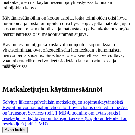
matkaketjujen ns. käytännesääntöjä yhteistyössä toimialan
toimijoiden kanssa.
Käytännesääntöihin on koottu asioita, jotka toimijoiden olisi hyvä
huomioida ja joista toimijoiden olisi hyvä sopia, jotta matkaketjujen
tarjoaminen olisi mahdollista ja matkustajan palvelukokemus myös
häiriötilanteissa olisi mahdollisimman sujuva.
Käytännesäännöt, jotka koskevat toimijoiden sopimuksia ja
yhteistoimintaa, ovat oikeudelliselta luonteeltaan viranomaisen
neuvontaa ja suositus. Suositus ei ole oikeudellisesti velvoittava,
vaan oikeudelliset velvoitteet säädetään laissa, asetuksissa ja
määräyksissä.
Matkaketjujen käytännesäännöt
Selvitys liikennepalvelulain matkaketjujen sopimuskäytännöistä
Report on contractual practices for travel chains defined in the Act
on Transport Services (pdf, 1 MB)
Utredning om avtalspraxis i
resekedjor enligt lagen om transportservice (Uppförandekoder för
resekedjor) (pdf, 1 MB)
Avaa kaikki