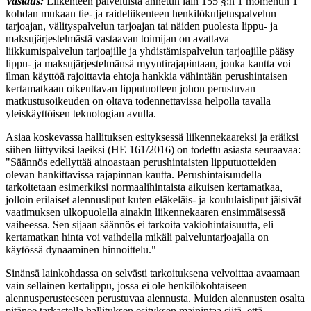
Vastaus:
Liikenteen palveluista annetun lain 155 §:n 1 momentin 1
kohdan mukaan tie- ja raideliikenteen henkilökuljetuspalvelun
tarjoajan, välityspalvelun tarjoajan tai näiden puolesta lippu- ja
maksujärjestelmästä vastaavan toimijan on avattava
liikkumispalvelun tarjoajille ja yhdistämispalvelun tarjoajille pääsy
lippu- ja maksujärjestelmänsä myyntirajapintaan, jonka kautta voi
ilman käyttöä rajoittavia ehtoja hankkia vähintään perushintaisen
kertamatkaan oikeuttavan lipputuotteen johon perustuvan
matkustusoikeuden on oltava todennettavissa helpolla tavalla
yleiskäyttöisen teknologian avulla.
Asiaa koskevassa hallituksen esityksessä liikennekaareksi ja eräiksi
siihen liittyviksi laeiksi (HE 161/2016) on todettu asiasta seuraavaa:
"Säännös edellyttää ainoastaan perushintaisten lipputuotteiden
olevan hankittavissa rajapinnan kautta. Perushintaisuudella
tarkoitetaan esimerkiksi normaalihintaista aikuisen kertamatkaa,
jolloin erilaiset alennusliput kuten eläkeläis- ja koululaisliput jäisivät
vaatimuksen ulkopuolella ainakin liikennekaaren ensimmäisessä
vaiheessa. Sen sijaan säännös ei tarkoita vakiohintaisuutta, eli
kertamatkan hinta voi vaihdella mikäli palveluntarjoajalla on
käytössä dynaaminen hinnoittelu."
Sinänsä lainkohdassa on selvästi tarkoituksena velvoittaa avaamaan
vain sellainen kertalippu, jossa ei ole henkilökohtaiseen
alennusperusteeseen perustuvaa alennusta. Muiden alennusten osalta
pitänee tarkastella hallituksen esityksen mainintaa siitä, että