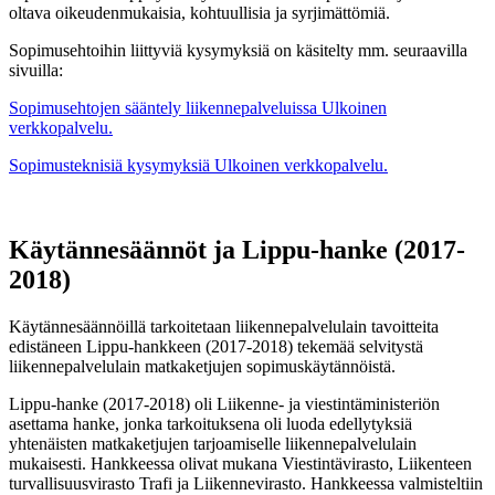
oltava oikeudenmukaisia, kohtuullisia ja syrjimättömiä.
Sopimusehtoihin liittyviä kysymyksiä on käsitelty mm. seuraavilla
sivuilla:
Sopimusehtojen sääntely liikennepalveluissa
Ulkoinen
verkkopalvelu.
Sopimusteknisiä kysymyksiä
Ulkoinen verkkopalvelu.
Käytännesäännöt ja Lippu-hanke (2017-
2018)
Käytännesäännöillä tarkoitetaan liikennepalvelulain tavoitteita
edistäneen Lippu-hankkeen (2017-2018) tekemää selvitystä
liikennepalvelulain matkaketjujen sopimuskäytännöistä.
Lippu-hanke (2017-2018) oli Liikenne- ja viestintäministeriön
asettama hanke, jonka tarkoituksena oli luoda edellytyksiä
yhtenäisten matkaketjujen tarjoamiselle liikennepalvelulain
mukaisesti. Hankkeessa olivat mukana Viestintävirasto, Liikenteen
turvallisuusvirasto Trafi ja Liikennevirasto. Hankkeessa valmisteltiin