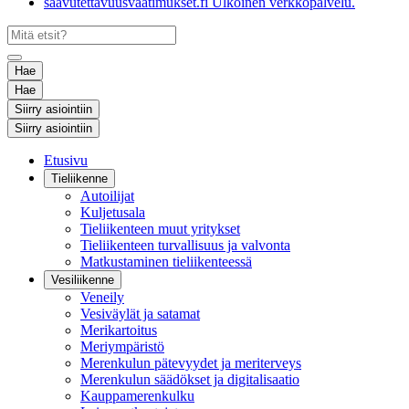
saavutettavuusvaatimukset.fi
Ulkoinen verkkopalvelu.
Hae
Hae
Siirry asiointiin
Siirry asiointiin
Etusivu
Tieliikenne
Autoilijat
Kuljetusala
Tieliikenteen muut yritykset
Tieliikenteen turvallisuus ja valvonta
Matkustaminen tieliikenteessä
Vesiliikenne
Veneily
Vesiväylät ja satamat
Merikartoitus
Meriympäristö
Merenkulun pätevyydet ja meriterveys
Merenkulun säädökset ja digitalisaatio
Kauppamerenkulku