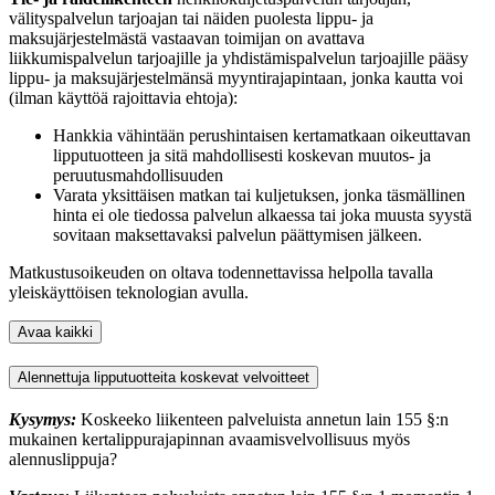
välityspalvelun tarjoajan tai näiden puolesta lippu- ja
maksujärjestelmästä vastaavan toimijan on avattava
liikkumispalvelun tarjoajille ja yhdistämispalvelun tarjoajille pääsy
lippu- ja maksujärjestelmänsä myyntirajapintaan, jonka kautta voi
(ilman käyttöä rajoittavia ehtoja):
Hankkia vähintään perushintaisen kertamatkaan oikeuttavan
lipputuotteen ja sitä mahdollisesti koskevan muutos- ja
peruutusmahdollisuuden
Varata yksittäisen matkan tai kuljetuksen, jonka täsmällinen
hinta ei ole tiedossa palvelun alkaessa tai joka muusta syystä
sovitaan maksettavaksi palvelun päättymisen jälkeen.
Matkustusoikeuden on oltava todennettavissa helpolla tavalla
yleiskäyttöisen teknologian avulla.
Avaa kaikki
Alennettuja lipputuotteita koskevat velvoitteet
Kysymys:
Koskeeko liikenteen palveluista annetun lain 155 §:n
mukainen kertalippurajapinnan avaamisvelvollisuus myös
alennuslippuja?