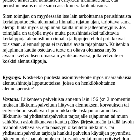
perushintaisuus ei ole sama asia kuin vakiohintaisuus.
Siten toimijan on myydessään itse lain tarkoittamaa perushintaista
kertalipputuotetta alemmalla hinnalla rajatun ajan, tarjottava sama
alempi hinta myös rajapinnan kautta muille jälleenmyyjille. Jos
toimijalla on tarjolla myös muita perushintaiseksi tulkittavia
kertalippuja alennuslipun rinnalla ja lippujen ehdot poikkeavat
toisistaan, alennuslippua ei tarvitsisi avata rajapintaan. Kuitenkin
rajapinnan kautta ostettava tuote on oltava olemassa myös
avaamisvelvollisen omassa myyntikanavassa, jotta velvoite ei
koskisi alennuslippuja.
Kysymys:
Koskeeko puolesta-asiointivelvoite myös määräaikaisia
alennushintoja lipputuotteissa, joissa on henkilökohtainen
alennusperuste?
Vastaus:
Liikenteen palveluista annetun lain 156 §:n 2 momentin
mukaan liikkumispalveluun liittyvän alennuksen, korvauksen tai
erityisehdon sisältävän lipun liikkeelle laskijan on annettava
liikkumis- tai yhdistämispalvelun tarjoajalle rajapinnan tai muun
sähköisen asiointikanavan kautta pääsy järjestelmään ja tällä tavoin
mahdollistettava se, että pääsyyn oikeutettu liikkumis- tai
yhdistämispalvelun tarjoaja hankkii palvelun käyttäjän pyynnöstä
hänen puolestaan alennuksen, korvauksen tai muun erityisehdon