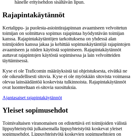
hänelle erityisehdon sisältävän lipun.
Rajapintakäytännöt
Kertalippu- ja puolesta-asiointirajapinnan avaamiseen velvoitetun
toimijan on solmittava sopimus rajapintaa hyödyntävän toimijan
kanssa. Rajapintakäytäntöjen tarkoituksena on yhdessä alan
toimijoiden kanssa jakaa ja kehittää sopimuskäytäntöjä rajapintojen
avaamiseen ja niiden käytöstä sopimiseen. Rajapintakäytännöt
auttavat rajapintojen käytöstä sopimisessa ja lain velvoitteiden
täyttämisessä.
Kyse ei ole Traficomin määräyksistä tai ohjeistuksesta, eivätkä ne
ole oikeudellisesti sitovia. Kyse ei ole myöskään sitovista voimassa
olevaa lainsäädäntöä koskevista tulkinnoista. Rajapintakäytännöt
ovat luonteeltaan ei-sitovia suosituksia.
Ajantasaiset rajapintakäytännöt
Yleiset sopimusehdot
Toimivaltaisen viranomaisen on edistettävä eri toimijoiden välistä
lippuyhteistyötä julkaisemalla lippuyhteistyötä koskevat yleiset
sopimusehdot. Lippuyhteistyötä koskevien sopimusehtojen on