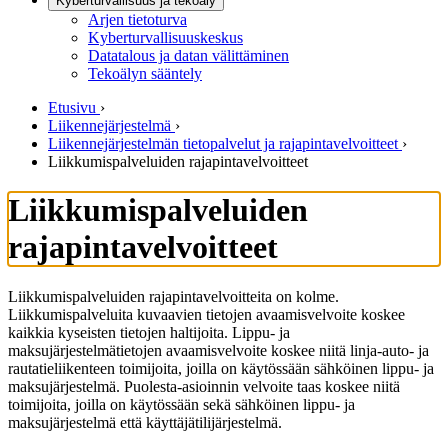
Kyberturvallisuus ja tekoäly
Arjen tietoturva
Kyberturvallisuuskeskus
Datatalous ja datan välittäminen
Tekoälyn sääntely
Etusivu
›
Liikennejärjestelmä
›
Liikennejärjestelmän tietopalvelut ja rajapintavelvoitteet
›
Liikkumispalveluiden rajapintavelvoitteet
Liikkumispalveluiden
rajapintavelvoitteet
Liikkumispalveluiden rajapintavelvoitteita on kolme.
Liikkumispalveluita kuvaavien tietojen avaamisvelvoite koskee
kaikkia kyseisten tietojen haltijoita. Lippu- ja
maksujärjestelmätietojen avaamisvelvoite koskee niitä linja-auto- ja
rautatieliikenteen toimijoita, joilla on käytössään sähköinen lippu- ja
maksujärjestelmä. Puolesta-asioinnin velvoite taas koskee niitä
toimijoita, joilla on käytössään sekä sähköinen lippu- ja
maksujärjestelmä että käyttäjätilijärjestelmä.