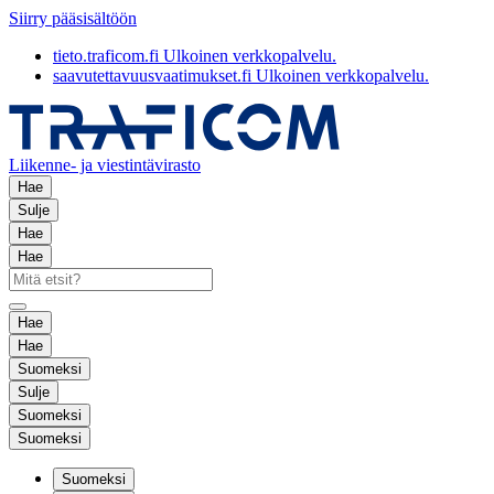
Siirry pääsisältöön
tieto.traficom.fi
Ulkoinen verkkopalvelu.
saavutettavuusvaatimukset.fi
Ulkoinen verkkopalvelu.
Liikenne- ja viestintävirasto
Hae
Sulje
Hae
Hae
Hae
Hae
Suomeksi
Sulje
Suomeksi
Suomeksi
Suomeksi