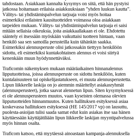
tahdostaan. Asiakkaan kannalta kysymys on siitä, että hän pystyisi
jatkossa hoitamaan erilaisia asiakkuuksiaan ”yhden luukun kautta”.
Välitys- tai yhdistämispalvelun tarjoaja voisi myös hoitaa
esimerkiksi erilaisten kausituotteiden voimassa oloa asiakkaan
tarpeiden mukaan. Välitys- tai yhdistämispalvelun tarjoaja ei saisi
mitään sellaisia oikeuksia, joita asiakkaallakaan ei ole. Ehdotettu
sääntely ei itsessään myöskään vaikuttaisi tuotteen hintaan, vaan
henkilö saa sen samoilla perusteilla kuin tähänkin saakka.
Esimerkiksi alennusperuste olisi jatkossakin tiettyyn henkilöön
sidottu, eli esimerkiksi kuntakohtainen alennus ei voisi siirtyä
kenenkään muun hyödynnettäväksi.
Traficomin näkemyksen mukaan määräaikainen hinnanalennus
lipputuotteissa, joissa alennusperuste on sidottu henkilöön, kuten
kuntalaisuuteen tai opiskelijastatukseen, ei muuta alennusperustetta.
Lipun liikkeelle laskija on jo aiemmin määritellyt asiakasryhmät
(alennusperusteet), jotka saavat alennetun lipun. Siten kysymyksessä
ei ole alennusperusteen muutos, vaan kyseisten olemassa olevien
lipputuotteiden hinnanmuutos. Kuten hallituksen esityksessä asiaa
koskevassa hallituksen esityksessä (HE 145/2017 vp) on lausuttu,
puolesta-asioijan tulisi saada samat edut kuin asiakas itse saa hänen
käyttäessään käyttäjätiliään lipun liikkeelle laskijan myyntipalvelussa
myös hinnan osalta.
Traficom katsoo, että myytäessä ainoastaan kampanja-alennuksella