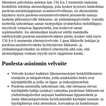
liikenteen palveluista annetun lain 156 §:n 2 momentin mukaisia
henkilöön sidottuja alennuslippuja, joita koskee kyseisen lainkohdan
puolesta-asiointirajapinnan avaamisvelvollisuus, on alennushinta
tarjottava myös puolesta-asioinninvelvoitteen perusteella samoja
tuotteita jälleenmyyville liikkumis- tai yhdistämispalveluille. Samalla
tuotteella tarkoitetaan saman tuotepohjan (esimerkiksi mobiililippu)
myytävää vastaavaa lipputuotetta, jota koskevat samat
sopimusehdot. Jos alennusliput kuuluvat edellä mainituilla
edellytyksillä puolesta-asiointivelvoitteen piiriin, koskee niitä myös
156 §:n 6 momentin yhteistyövelvoite. Lipun liikkeelle laskijan ja
puolesta-asiointivelvoitetta hyödyntävien liikkumis- ja
yhdistämispalveluiden on tehtävä yhteistyötä siltä osin, että
alennuslippuja voidaan myydä myös rajapinnan kautta.
Puolesta-asioinnin velvoite
Velvoite koskee kaikkien liikennemuotojen henkilöliikenteen
toimijoita ja tukipalveluita, joilla asiakkaiden tiedot ovat
käyttäjätileillä ja joilla on lippu- ja maksujärjestelmä.
Puolesta-asioinnilla tarkoitetaan sitä, että olemassa olevan
käyttäjätilin haltija (asiakas) valtuuttaa puolestaan liikkumis-tai
yhdistelmäpalvelun tarjoajan hankkimaan lipputuotteita ja
muita liikkumispalveluita hyödyntämällä käyttäjän tunniste- ja
käyttäjätietoja sekä alennuksia, korvauksia tai hankkimaan