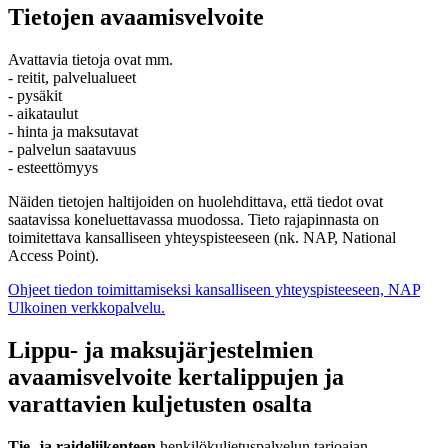
Tietojen avaamisvelvoite
Avattavia tietoja ovat mm.
- reitit, palvelualueet
- pysäkit
- aikataulut
- hinta ja maksutavat
- palvelun saatavuus
- esteettömyys
Näiden tietojen haltijoiden on huolehdittava, että tiedot ovat
saatavissa koneluettavassa muodossa. Tieto rajapinnasta on
toimitettava kansalliseen yhteyspisteeseen (nk. NAP, National
Access Point).
Ohjeet tiedon toimittamiseksi kansalliseen yhteyspisteeseen, NAP
Ulkoinen verkkopalvelu.
Lippu- ja maksujärjestelmien
avaamisvelvoite kertalippujen ja
varattavien kuljetusten osalta
Tie- ja raideliikenteen
henkilökuljetuspalvelun tarjoajan,