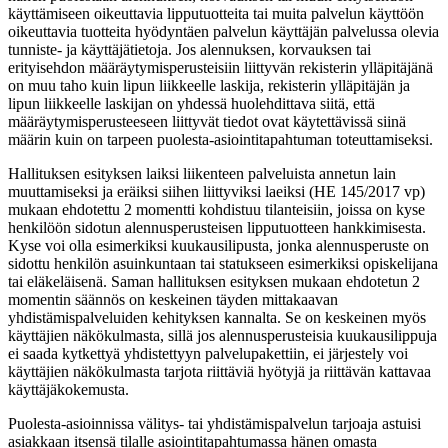
käyttämiseen oikeuttavia lipputuotteita tai muita palvelun käyttöön
oikeuttavia tuotteita hyödyntäen palvelun käyttäjän palvelussa olevia
tunniste- ja käyttäjätietoja. Jos alennuksen, korvauksen tai
erityisehdon määräytymisperusteisiin liittyvän rekisterin ylläpitäjänä
on muu taho kuin lipun liikkeelle laskija, rekisterin ylläpitäjän ja
lipun liikkeelle laskijan on yhdessä huolehdittava siitä, että
määräytymisperusteeseen liittyvät tiedot ovat käytettävissä siinä
määrin kuin on tarpeen puolesta-asiointitapahtuman toteuttamiseksi.
Hallituksen esityksen laiksi liikenteen palveluista annetun lain
muuttamiseksi ja eräiksi siihen liittyviksi laeiksi (HE 145/2017 vp)
mukaan ehdotettu 2 momentti kohdistuu tilanteisiin, joissa on kyse
henkilöön sidotun alennusperusteisen lipputuotteen hankkimisesta.
Kyse voi olla esimerkiksi kuukausilipusta, jonka alennusperuste on
sidottu henkilön asuinkuntaan tai statukseen esimerkiksi opiskelijana
tai eläkeläisenä. Saman hallituksen esityksen mukaan ehdotetun 2
momentin säännös on keskeinen täyden mittakaavan
yhdistämispalveluiden kehityksen kannalta. Se on keskeinen myös
käyttäjien näkökulmasta, sillä jos alennusperusteisia kuukausilippuja
ei saada kytkettyä yhdistettyyn palvelupakettiin, ei järjestely voi
käyttäjien näkökulmasta tarjota riittäviä hyötyjä ja riittävän kattavaa
käyttäjäkokemusta.
Puolesta-asioinnissa välitys- tai yhdistämispalvelun tarjoaja astuisi
asiakkaan itsensä tilalle asiointitapahtumassa hänen omasta