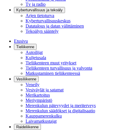
Tv ja radio
Kyberturvallisuus ja tekoäly
Arjen tietoturva
Kyberturvallisuuskeskus
Datatalous ja datan välittäminen
Tekoälyn sääntely
Etusivu
Tieliikenne
Autoilijat
Kuljetusala
Tieliikenteen muut yritykset
Tieliikenteen turvallisuus ja valvonta
Matkustaminen tieliikenteessä
Vesiliikenne
Veneily
Vesiväylät ja satamat
Merikartoitus
Meriympäristö
Merenkulun pätevyydet ja meriterveys
Merenkulun säädökset ja digitalisaatio
Kauppamerenkulku
Laivamatkustajat
Raideliikenne