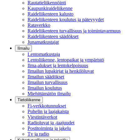
Rautatieliikennöinti
Kaupunkiraideliikenne
Raideliikenteen kalusto
Raideliikenteen koulutus ja pätevyydet
Rataverkko
Raideliikenteen turvallisuus ja toimintavarmuus
Raideliikenteen säädökset
Junamatkustajat
Ilmailu
Lentomatkustaja
Lentoliikenne, lentopaikat ja ympäristö
Ilma-alukset ja lentokelpoisuus
Ilmailun lupakirjat ja henkilöluvat
Ilmailun säädökset
Ilmailun turvallisuus
Ilmailun koulutus
Miehittämätön ilmailu
Tietoliikenne
Fi-verkkotunnukset
Puhelin ja laajakaista
Viestintäverkot
Radioluvat ja -taajuudet
Postitoiminta ja jakelu
Tv ja radio