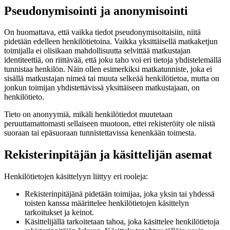
Pseudonymisointi ja anonymisointi
On huomattava, että vaikka tiedot pseudonymisoitaisiin, niitä
pidetään edelleen henkilötietoina. Vaikka yksittäisellä matkaketjun
toimijalla ei olisikaan mahdollisuutta selvittää matkustajan
identiteettiä, on riittävää, että joku taho voi eri tietoja yhdistelemällä
tunnistaa henkilön. Näin ollen esimerkiksi matkatunniste, joka ei
sisällä matkustajan nimeä tai muuta selkeää henkilötietoa, mutta on
jonkun toimijan yhdistettävissä yksittäiseen matkustajaan, on
henkilötieto.
Tieto on anonyymiä, mikäli henkilötiedot muutetaan
peruuttamattomasti sellaiseen muotoon, ettei rekisteröity ole niistä
suoraan tai epäsuoraan tunnistettavissa kenenkään toimesta.
Rekisterinpitäjän ja käsittelijän asemat
Henkilötietojen käsittelyyn liittyy eri rooleja:
Rekisterinpitäjänä pidetään toimijaa, joka yksin tai yhdessä
toisten kanssa määrittelee henkilötietojen käsittelyn
tarkoitukset ja keinot.
Käsittelijällä tarkoitetaan tahoa, joka käsittelee henkilötietoja