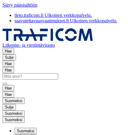
Siirry pääsisältöön
tieto.traficom.fi
Ulkoinen verkkopalvelu.
saavutettavuusvaatimukset.fi
Ulkoinen verkkopalvelu.
Liikenne- ja viestintävirasto
Hae
Sulje
Hae
Hae
Hae
Hae
Suomeksi
Sulje
Suomeksi
Suomeksi
Suomeksi