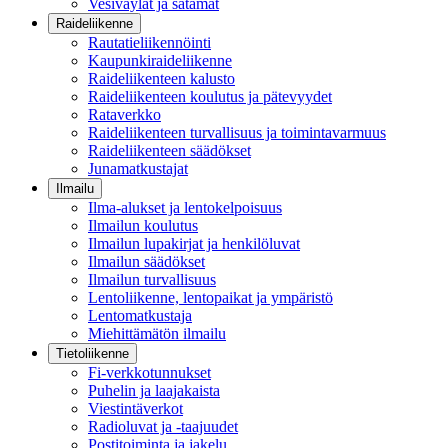
Vesiväylät ja satamat
Raideliikenne
Rautatieliikennöinti
Kaupunkiraideliikenne
Raideliikenteen kalusto
Raideliikenteen koulutus ja pätevyydet
Rataverkko
Raideliikenteen turvallisuus ja toimintavarmuus
Raideliikenteen säädökset
Junamatkustajat
Ilmailu
Ilma-alukset ja lentokelpoisuus
Ilmailun koulutus
Ilmailun lupakirjat ja henkilöluvat
Ilmailun säädökset
Ilmailun turvallisuus
Lentoliikenne, lentopaikat ja ympäristö
Lentomatkustaja
Miehittämätön ilmailu
Tietoliikenne
Fi-verkkotunnukset
Puhelin ja laajakaista
Viestintäverkot
Radioluvat ja -taajuudet
Postitoiminta ja jakelu