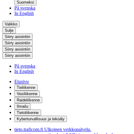
Suomeksi
På svenska
In English
Valikko
Sulje
Siirry asiointiin
Siirry asiointiin
Siirry asiointiin
Siirry asiointiin
På svenska
In English
Etusivu
Tieliikenne
Vesiliikenne
Raideliikenne
Ilmailu
Tietoliikenne
Kyberturvallisuus ja tekoäly
tieto.traficom.fi
Ulkoinen verkkopalvelu.