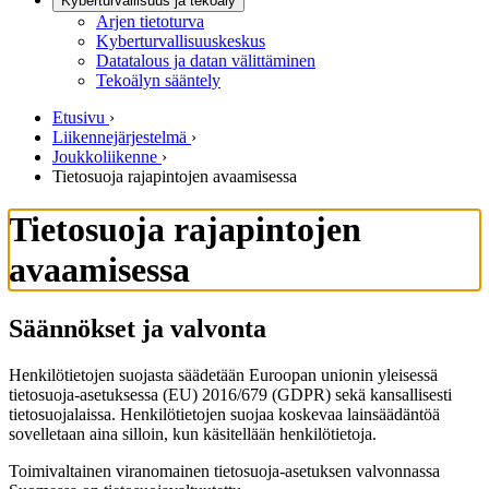
Kyberturvallisuus ja tekoäly
Arjen tietoturva
Kyberturvallisuuskeskus
Datatalous ja datan välittäminen
Tekoälyn sääntely
Etusivu
›
Liikennejärjestelmä
›
Joukkoliikenne
›
Tietosuoja rajapintojen avaamisessa
Tietosuoja rajapintojen
avaamisessa
Säännökset ja valvonta
Henkilötietojen suojasta säädetään Euroopan unionin yleisessä
tietosuoja-asetuksessa (EU) 2016/679 (GDPR) sekä kansallisesti
tietosuojalaissa. Henkilötietojen suojaa koskevaa lainsäädäntöä
sovelletaan aina silloin, kun käsitellään henkilötietoja.
Toimivaltainen viranomainen tietosuoja-asetuksen valvonnassa