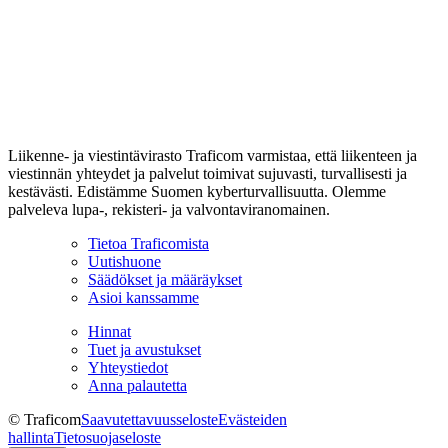
Liikenne- ja viestintävirasto Traficom varmistaa, että liikenteen ja
viestinnän yhteydet ja palvelut toimivat sujuvasti, turvallisesti ja
kestävästi. Edistämme Suomen kyberturvallisuutta. Olemme
palveleva lupa-, rekisteri- ja valvontaviranomainen.
Tietoa Traficomista
Uutishuone
Säädökset ja määräykset
Asioi kanssamme
Hinnat
Tuet ja avustukset
Yhteystiedot
Anna palautetta
© Traficom
Saavutettavuusseloste
Evästeiden
hallinta
Tietosuojaseloste