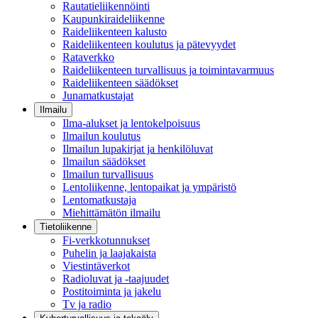
Rautatieliikennöinti
Kaupunkiraideliikenne
Raideliikenteen kalusto
Raideliikenteen koulutus ja pätevyydet
Rataverkko
Raideliikenteen turvallisuus ja toimintavarmuus
Raideliikenteen säädökset
Junamatkustajat
Ilmailu
Ilma-alukset ja lentokelpoisuus
Ilmailun koulutus
Ilmailun lupakirjat ja henkilöluvat
Ilmailun säädökset
Ilmailun turvallisuus
Lentoliikenne, lentopaikat ja ympäristö
Lentomatkustaja
Miehittämätön ilmailu
Tietoliikenne
Fi-verkkotunnukset
Puhelin ja laajakaista
Viestintäverkot
Radioluvat ja -taajuudet
Postitoiminta ja jakelu
Tv ja radio