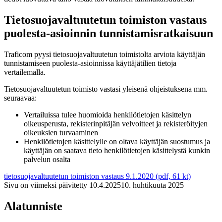
Tietosuojavaltuutetun toimiston vastaus
puolesta-asioinnin tunnistamisratkaisuun
Traficom pyysi tietosuojavaltuutetun toimistolta arviota käyttäjän
tunnistamiseen puolesta-asioinnissa käyttäjätilien tietoja
vertailemalla.
Tietosuojavaltuutetun toimisto vastasi yleisenä ohjeistuksena mm.
seuraavaa:
Vertailuissa tulee huomioida henkilötietojen käsittelyn
oikeusperusta, rekisterinpitäjän velvoitteet ja rekisteröityjen
oikeuksien turvaaminen
Henkilötietojen käsittelylle on oltava käyttäjän suostumus ja
käyttäjän on saatava tieto henkilötietojen käsittelystä kunkin
palvelun osalta
tietosuojavaltuutetun toimiston vastaus 9.1.2020 (pdf, 61 kt)
Sivu on viimeksi päivitetty
10.4.2025
10. huhtikuuta 2025
Alatunniste