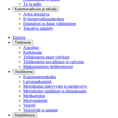
Tv ja radio
Kyberturvallisuus ja tekoäly
Arjen tietoturva
Kyberturvallisuuskeskus
Datatalous ja datan välittäminen
Tekoälyn sääntely
Etusivu
Tieliikenne
Autoilijat
Kuljetusala
Tieliikenteen muut yritykset
Tieliikenteen turvallisuus ja valvonta
Matkustaminen tieliikenteessä
Vesiliikenne
Kauppamerenkulku
Laivamatkustajat
Merenkulun pätevyydet ja meriterveys
Merenkulun säädökset ja digitalisaatio
Merikartoitus
Meriympäristö
Veneily
Vesiväylät ja satamat
Raideliikenne