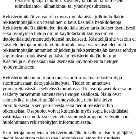
rekisterinpitäjän lukuun. Käsittely tapahtuu tällöin usein
toimeksianto-, alihankinta- tai yhteistyösuhteessa.
Rekisterinpitäjät voivat olla myös rinnakkaisia, jolloin kullakin
rekisterinpitäjällä on itsenäinen oikeus käsitellä henkilötietoja.
Rekisterinpitäjä määrittelee tietojenkäsittelyn tarkoitukset itsenäisesti
sekä hyödyntää tietoja omiin käyttötarkoituksiinsa omien
tietojenkäsittelymenettelyidensä mukaisesti. Käsittelijä sitä vastoin ei
käsittele tietoja omiin käyttötarkoituksiinsa, vaan käsittelee niitä
rekisterinpitäjän antamien ohjeiden ja rekisterinpitäjän kanssa tehdyn
sopimuksen mukaisesti pelkästään rekisterinpitäjän lukuun.
Käsittelijä ei myöskään saa itsenäistä käyttöoikeutta tietojen
hyödyntämiseen.
Rekisterinpitäjän on muun muassa informoitava rekisteröityjä
suorittamastaan tietojenkäsittelystä. Tiedot on annettava
ymmärrettävässä ja selkeässä muodossa. Tietosuoja-asetuksessa on
säädetty tarkemmin annettavien tietojen sisällöstä. Näitä ovat
esimerkiksi rekisterinpitäjän yhteystiedot, tieto käsittelyn
tarkoituksesta ja sen perusteesta sekä tiedot rekisteröidyn
oikeuksista. Osapuolet voivat kuitenkin myös sopia keskinäisistä
vastuistaan esimerkiksi siten, että sopimuskumppani velvoitetaan
huolehtimaan rekisteröityjen informoimisesta.
Kun tietoja luovutetaan rekisterinpitäjältä toiselle rekisterinpitäjälle,
tiedot luovuttava taho vastaa luovutuksen lainmukaisuudesta.