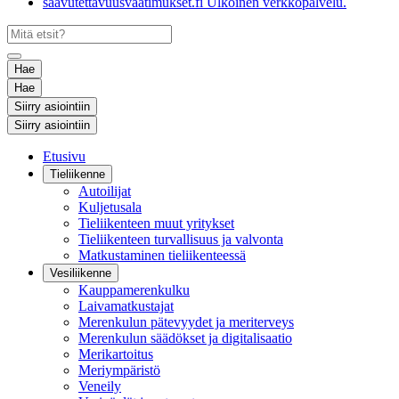
saavutettavuusvaatimukset.fi
Ulkoinen verkkopalvelu.
Hae
Hae
Siirry asiointiin
Siirry asiointiin
Etusivu
Tieliikenne
Autoilijat
Kuljetusala
Tieliikenteen muut yritykset
Tieliikenteen turvallisuus ja valvonta
Matkustaminen tieliikenteessä
Vesiliikenne
Kauppamerenkulku
Laivamatkustajat
Merenkulun pätevyydet ja meriterveys
Merenkulun säädökset ja digitalisaatio
Merikartoitus
Meriympäristö
Veneily