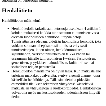
Suomessa on tietosuojavaltuutettu.
Henkilötieto
Henkilötiedon määritelmä:
Henkilötiedolla tarkoitetaan tietosuoja-asetuksen 4 artiklan 1
kohdan mukaisesti kaikkia tunnistettuun tai tunnistettavissa
olevaan luonnolliseen henkilöön liittyviä tietoja.
Tunnistettavissa olevana pidetään luonnollista henkilöä, joka
voidaan suoraan tai epäsuorasti tunnistaa erityisesti
tunnistetietojen, kuten nimen, henkilötunnuksen,
sijaintitiedon, verkkotunnistetietojen taikka yhden tai
useamman hänelle tunnusomaisen fyysisen, fysiologisen,
geneettisen, psyykkisen, taloudellisen, kulttuurillisen tai
sosiaalisen tekijän perusteella.
Henkilötiedon määritelmä on hyvin laaja. Kun matkustajalle
tarjotaan matkaketjupalveluita, syntyy yleensä tilanne, jossa
käsitellään henkilötietoja. Tällaisina tietoina pidetään
esimerkiksi tilauksen tekemisen yhteydessä käsiteltäviä
matkustajan yhteystietoja ja luottokorttitiedot. Henkilötietoja
voivat olla myös matkustusoikeuden todentamiseen liittyvät
tiedot.