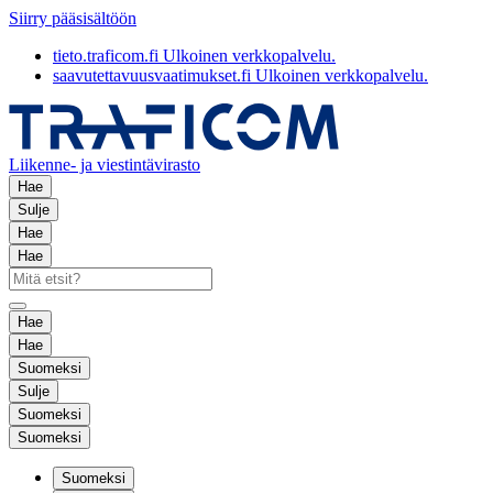
Siirry pääsisältöön
tieto.traficom.fi
Ulkoinen verkkopalvelu.
saavutettavuusvaatimukset.fi
Ulkoinen verkkopalvelu.
Liikenne- ja viestintävirasto
Hae
Sulje
Hae
Hae
Hae
Hae
Suomeksi
Sulje
Suomeksi
Suomeksi
Suomeksi