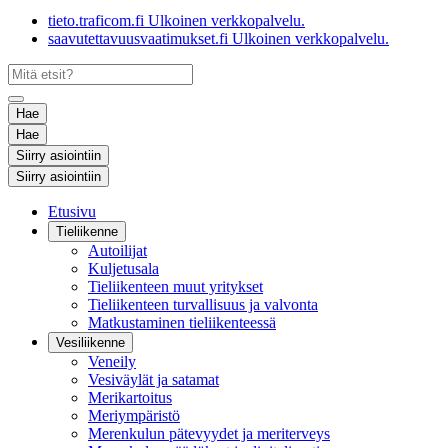
tieto.traficom.fi
Ulkoinen verkkopalvelu.
saavutettavuusvaatimukset.fi
Ulkoinen verkkopalvelu.
Hae
Hae
Siirry asiointiin
Siirry asiointiin
Etusivu
Tieliikenne
Autoilijat
Kuljetusala
Tieliikenteen muut yritykset
Tieliikenteen turvallisuus ja valvonta
Matkustaminen tieliikenteessä
Vesiliikenne
Veneily
Vesiväylät ja satamat
Merikartoitus
Meriympäristö
Merenkulun pätevyydet ja meriterveys