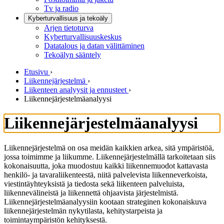
Tv ja radio
Kyberturvallisuus ja tekoäly
Arjen tietoturva
Kyberturvallisuuskeskus
Datatalous ja datan välittäminen
Tekoälyn sääntely
Etusivu
›
Liikennejärjestelmä
›
Liikenteen analyysit ja ennusteet
›
Liikennejärjestelmäanalyysi
Liikennejärjestelmäanalyysi
Liikennejärjestelmä on osa meidän kaikkien arkea, sitä ympäristöä,
jossa toimimme ja liikumme. Liikennejärjestelmällä tarkoitetaan siis
kokonaisuutta, joka muodostuu kaikki liikennemuodot kattavasta
henkilö- ja tavaraliikenteestä, niitä palvelevista liikenneverkoista,
viestintäyhteyksistä ja tiedosta sekä liikenteen palveluista,
liikennevälineistä ja liikennettä ohjaavista järjestelmistä.
Liikennejärjestelmäanalyysiin kootaan strateginen kokonaiskuva
liikennejärjestelmän nykytilasta, kehitystarpeista ja
toimintaympäristön kehityksestä.