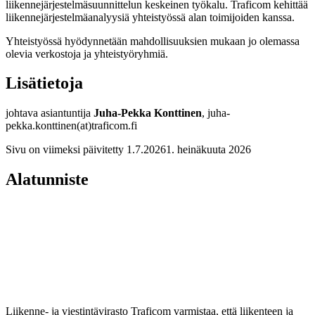
liikennejärjestelmäsuunnittelun keskeinen työkalu. Traficom kehittää
liikennejärjestelmäanalyysiä yhteistyössä alan toimijoiden kanssa.
Yhteistyössä hyödynnetään mahdollisuuksien mukaan jo olemassa
olevia verkostoja ja yhteistyöryhmiä.
Lisätietoja
johtava asiantuntija
Juha-Pekka Konttinen
, juha-
pekka.konttinen(at)traficom.fi
Sivu on viimeksi päivitetty
1.7.2026
1. heinäkuuta 2026
Alatunniste
Liikenne- ja viestintävirasto Traficom varmistaa, että liikenteen ja