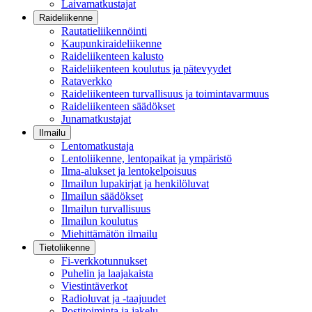
Laivamatkustajat
Raideliikenne
Rautatieliikennöinti
Kaupunkiraideliikenne
Raideliikenteen kalusto
Raideliikenteen koulutus ja pätevyydet
Rataverkko
Raideliikenteen turvallisuus ja toimintavarmuus
Raideliikenteen säädökset
Junamatkustajat
Ilmailu
Lentomatkustaja
Lentoliikenne, lentopaikat ja ympäristö
Ilma-alukset ja lentokelpoisuus
Ilmailun lupakirjat ja henkilöluvat
Ilmailun säädökset
Ilmailun turvallisuus
Ilmailun koulutus
Miehittämätön ilmailu
Tietoliikenne
Fi-verkkotunnukset
Puhelin ja laajakaista
Viestintäverkot
Radioluvat ja -taajuudet
Postitoiminta ja jakelu