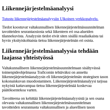
Liikennejärjestelmäanalyysi
Tutustu liikennejärjestelmäanalyysiin
Ulkoinen verkkopalvelu.
Tiedot koostuvat valtakunnallisen liikennejärjestelmäsuunnitelman
tavoitteiden seurantaosiosta sekä liikenteen eri osa-alueiden
tilannekuvista. Analyysin tiedot eivät siten sisällä reaaliaikaista tai
hyvin yksityiskohtaista tietoa liikennejärjestelmän eri osista.
Liikennejärjestelmäanalyysia tehdään
laajassa yhteistyössä
Valtakunnalliseen liikennejärjestelmäsuunnitelmaan sisältyvässä
toimenpideohjelmassa Traficomin tehtäväksi on annettu
liikennejärjestelmäanalyysin eli liikennejärjestelmän strategisen tason
kokonaiskuvan muodostaminen. Liikennejärjestelmäanalyysi tarjoaa
nykyistä kattavampaa tietoa liikennejärjestelmää koskevaa
päätöksentekoa varten.
Tavoitteena on kehittää liikennejärjestelmäanalyysistä ja sen osana
olevasta valtakunnallisen liikennejärjestelmäsuunnitelman
tavoitteiden seurannasta valtakunnallisen ja alueellisen tason