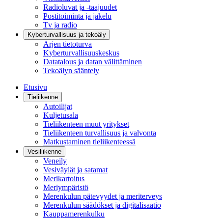
Radioluvat ja -taajuudet
Postitoiminta ja jakelu
Tv ja radio
Kyberturvallisuus ja tekoäly
Arjen tietoturva
Kyberturvallisuuskeskus
Datatalous ja datan välittäminen
Tekoälyn sääntely
Etusivu
Tieliikenne
Autoilijat
Kuljetusala
Tieliikenteen muut yritykset
Tieliikenteen turvallisuus ja valvonta
Matkustaminen tieliikenteessä
Vesiliikenne
Veneily
Vesiväylät ja satamat
Merikartoitus
Meriympäristö
Merenkulun pätevyydet ja meriterveys
Merenkulun säädökset ja digitalisaatio
Kauppamerenkulku