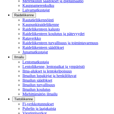
Merenkulun säädökset ja digitalisaatio
Kauppamerenkulku
Laivamatkustajat
Raideliikenne
Rautatieliikennöinti
Kaupunkiraideliikenne
Raideliikenteen kalusto
Raideliikenteen koulutus ja pätevyydet
Rataverkko
Raideliikenteen turvallisuus ja toimintavarmuus
Raideliikenteen säädökset
Junamatkustajat
Ilmailu
Lentomatkustaja
Lentoliikenne, lentopaikat ja ympäristö
Ilma-alukset ja lentokelpoisuus
Ilmailun lupakirjat ja henkilöluvat
Ilmailun säädökset
Ilmailun turvallisuus
Ilmailun koulutus
Miehittämätön ilmailu
Tietoliikenne
Fi-verkkotunnukset
Puhelin ja laajakaista
Viestintäverkot