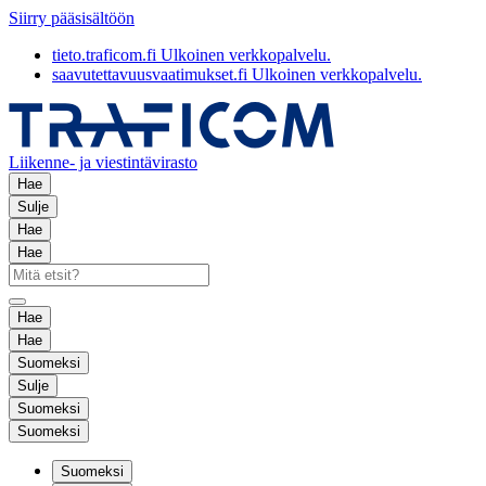
Siirry pääsisältöön
tieto.traficom.fi
Ulkoinen verkkopalvelu.
saavutettavuusvaatimukset.fi
Ulkoinen verkkopalvelu.
Liikenne- ja viestintävirasto
Hae
Sulje
Hae
Hae
Hae
Hae
Suomeksi
Sulje
Suomeksi
Suomeksi
Suomeksi