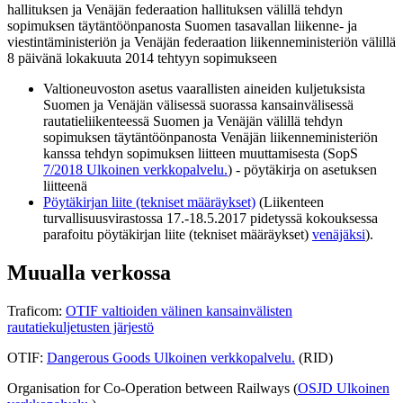
hallituksen ja Venäjän federaation hallituksen välillä tehdyn
sopimuksen täytäntöönpanosta Suomen tasavallan liikenne- ja
viestintäministeriön ja Venäjän federaation liikenneministeriön välillä
8 päivänä lokakuuta 2014 tehtyyn sopimukseen
Valtioneuvoston asetus vaarallisten aineiden kuljetuksista
Suomen ja Venäjän välisessä suorassa kansainvälisessä
rautatieliikenteessä Suomen ja Venäjän välillä tehdyn
sopimuksen täytäntöönpanosta Venäjän liikenneministeriön
kanssa tehdyn sopimuksen liitteen muuttamisesta (SopS
7/2018
Ulkoinen verkkopalvelu.
) - pöytäkirja on asetuksen
liitteenä
Pöytäkirjan liite (tekniset määräykset)
(Liikenteen
turvallisuusvirastossa 17.-18.5.2017 pidetyssä kokouksessa
parafoitu pöytäkirjan liite (tekniset määräykset)
venäjäksi
).
Muualla verkossa
Traficom:
OTIF valtioiden välinen kansainvälisten
rautatiekuljetusten järjestö
OTIF:
Dangerous Goods
Ulkoinen verkkopalvelu.
(RID)
Organisation for Co-Operation between Railways (
OSJD
Ulkoinen