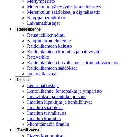
Meriympäristö
Merenkulun pätevyydet ja meriterveys
Merenkulun säädökset ja digitalisaatio
Kauppamerenkulku
Laivamatkustajat
Raideliikenne
Rautatieliikennöinti
Kaupunkiraideliikenne
Raideliikenteen kalusto
Raideliikenteen koulutus ja pätevyydet
Rataverkko
Raideliikenteen turvallisuus ja toimintavarmuus
Raideliikenteen säädökset
Junamatkustajat
Ilmailu
Lentomatkustaja
Lentoliikenne, lentopaikat ja ympäristö
Ilma-alukset ja lentokelpoisuus
Ilmailun lupakirjat ja henkilöluvat
Ilmailun säädökset
Ilmailun turvallisuus
Ilmailun koulutus
Miehittämätön ilmailu
Tietoliikenne
Fi-verkkotunnukset