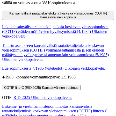
välillä on voimassa oma VAK-sopimuksensa.
Kansainvälisiä rautatiekuljetuksia koskeva yleissopimus (COTIF)
Kansainvälinen sopimus
Laki kansainvälisiä rautatiekuljetuksia koskevan yleissopimuksen
(COTIF) eräiden määräysten hyväksymisestä (4/1985)
Ulkoinen
verkkopalvelu.
Tutustu asetukseen kansainvälisiä rautatiekuljetuksia koskevan
yleissopimuksen (COTIF) voimaansaattamisesta ja sen eräiden
määräysten hyväksymisestä annetun lain voimaantulosta (5/1985)
Ulkoinen verkkopalvelu.
Lue sopimuksesta 4/1985 (viitetiedot)
Ulkoinen verkkopalvelu.
4/1985, koonnos
Voimaantulopäivä: 1.5.1985
COTIF liite C (RID 2025)
Kansainvälinen sopimus
OTIF:
RID 2025
Ulkoinen verkkopalvelu.
Liikenne- ja viestintäministeriön ilmoitus kansainvälisiä
rautatiekuljetuksia koskevan yleissopimuksen (COTIF) liitteen C
määräyksiin tehtyjen muutosten voimaantulosta
Ulkoinen