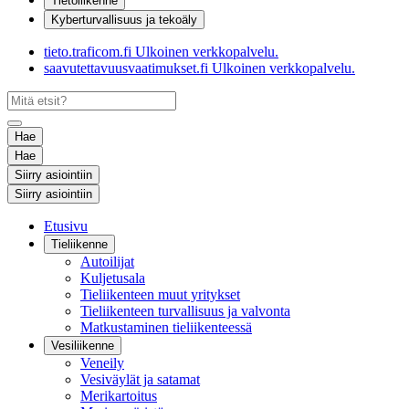
Tietoliikenne
Kyberturvallisuus ja tekoäly
tieto.traficom.fi
Ulkoinen verkkopalvelu.
saavutettavuusvaatimukset.fi
Ulkoinen verkkopalvelu.
Hae
Hae
Siirry asiointiin
Siirry asiointiin
Etusivu
Tieliikenne
Autoilijat
Kuljetusala
Tieliikenteen muut yritykset
Tieliikenteen turvallisuus ja valvonta
Matkustaminen tieliikenteessä
Vesiliikenne
Veneily
Vesiväylät ja satamat
Merikartoitus