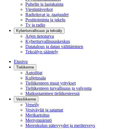
Puhelin ja laajakaista
Viestintäverkot
Radioluvat ja -taajuudet
Postitoiminta ja jakelu
Tv ja radio
Kyberturvallisuus ja tekoäly
Arjen tietoturva
Kyberturvallisuuskeskus
Datatalous ja datan välittäminen
Tekoälyn sääntely
Etusivu
Tieliikenne
Autoilijat
Kuljetusala
Tieliikenteen muut yritykset
Tieliikenteen turvallisuus ja valvonta
Matkustaminen tieliikenteessä
Vesiliikenne
Veneily
Vesiväylät ja satamat
Merikartoitus
Meriympäristö
Merenkulun pätevyydet ja meriterveys