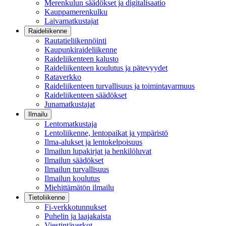
Merenkulun säädökset ja digitalisaatio
Kauppamerenkulku
Laivamatkustajat
Raideliikenne
Rautatieliikennöinti
Kaupunkiraideliikenne
Raideliikenteen kalusto
Raideliikenteen koulutus ja pätevyydet
Rataverkko
Raideliikenteen turvallisuus ja toimintavarmuus
Raideliikenteen säädökset
Junamatkustajat
Ilmailu
Lentomatkustaja
Lentoliikenne, lentopaikat ja ympäristö
Ilma-alukset ja lentokelpoisuus
Ilmailun lupakirjat ja henkilöluvat
Ilmailun säädökset
Ilmailun turvallisuus
Ilmailun koulutus
Miehittämätön ilmailu
Tietoliikenne
Fi-verkkotunnukset
Puhelin ja laajakaista
Viestintäverkot