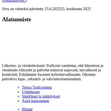
verkkopalvelu.
)
Sivu on viimeksi päivitetty
25.6.2025
25. kesäkuuta 2025
Alatunniste
Liikenne- ja viestintävirasto Traficom varmistaa, että liikenteen ja
viestinnän yhteydet ja palvelut toimivat sujuvasti, turvallisesti ja
kestävästi. Edistämme Suomen kyberturvallisuutta. Olemme
palveleva lupa-, rekisteri- ja valvontaviranomainen.
Tietoa Traficomista
Uutishuone
Säädökset ja määräykset
Asioi kanssamme
Hinnat