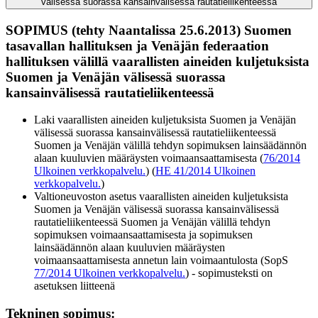
välisessä suorassa kansainvälisessä rautatieliikenteessä
SOPIMUS (tehty Naantalissa 25.6.2013) Suomen
tasavallan hallituksen ja Venäjän federaation
hallituksen välillä vaarallisten aineiden kuljetuksista
Suomen ja Venäjän välisessä suorassa
kansainvälisessä rautatieliikenteessä
Laki vaarallisten aineiden kuljetuksista Suomen ja Venäjän
välisessä suorassa kansainvälisessä rautatieliikenteessä
Suomen ja Venäjän välillä tehdyn sopimuksen lainsäädännön
alaan kuuluvien määräysten voimaansaattamisesta (
76/2014
Ulkoinen verkkopalvelu.
) (
HE 41/2014
Ulkoinen
verkkopalvelu.
)
Valtioneuvoston asetus vaarallisten aineiden kuljetuksista
Suomen ja Venäjän välisessä suorassa kansainvälisessä
rautatieliikenteessä Suomen ja Venäjän välillä tehdyn
sopimuksen voimaansaattamisesta ja sopimuksen
lainsäädännön alaan kuuluvien määräysten
voimaansaattamisesta annetun lain voimaantulosta (SopS
77/2014
Ulkoinen verkkopalvelu.
) - sopimusteksti on
asetuksen liitteenä
Tekninen sopimus
: