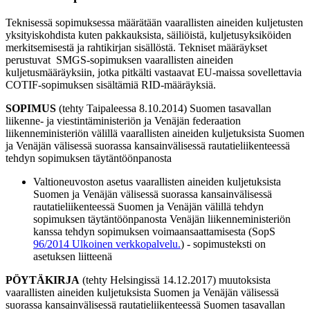
Teknisessä sopimuksessa määrätään vaarallisten aineiden kuljetusten
yksityiskohdista kuten pakkauksista, säiliöistä, kuljetusyksiköiden
merkitsemisestä ja rahtikirjan sisällöstä. Tekniset määräykset
perustuvat SMGS-sopimuksen vaarallisten aineiden
kuljetusmääräyksiin, jotka pitkälti vastaavat EU-maissa sovellettavia
COTIF-sopimuksen sisältämiä RID-määräyksiä.
SOPIMUS
(tehty Taipaleessa 8.10.2014) Suomen tasavallan
liikenne- ja viestintäministeriön ja Venäjän federaation
liikenneministeriön välillä vaarallisten aineiden kuljetuksista Suomen
ja Venäjän välisessä suorassa kansainvälisessä rautatieliikenteessä
tehdyn sopimuksen täytäntöönpanosta
Valtioneuvoston asetus vaarallisten aineiden kuljetuksista
Suomen ja Venäjän välisessä suorassa kansainvälisessä
rautatieliikenteessä Suomen ja Venäjän välillä tehdyn
sopimuksen täytäntöönpanosta Venäjän liikenneministeriön
kanssa tehdyn sopimuksen voimaansaattamisesta (SopS
96/2014
Ulkoinen verkkopalvelu.
) - sopimusteksti on
asetuksen liitteenä
PÖYTÄKIRJA
(tehty Helsingissä 14.12.2017) muutoksista
vaarallisten aineiden kuljetuksista Suomen ja Venäjän välisessä
suorassa kansainvälisessä rautatieliikenteessä Suomen tasavallan