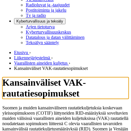
Radioluvat ja -taajuudet
Postitoiminta ja jakelu
Tv ja radio
Kyberturvallisuus ja tekoäly
Arjen tietoturva
Kyberturvallisuuskeskus
Datatalous ja datan välittäminen
Tekoälyn sääntely
Etusivu
›
Liikennejärjestelmä
›
Vaarallisten aineiden kuljetus
›
Kansainväliset VAK-rautatiesopimukset
Kansainväliset VAK-
rautatiesopimukset
Suomen ja muiden kansainväliseen rautatiekuljetuksia koskevaan
yleissopimukseen (COTIF) liittyneiden RID-määräyksiä soveltavien
maiden välisissä vaarallisten aineiden kuljetuksissa (VAK) rautatiellä
noudatetaan sopimuksen liitteenä C olevia vaarallisten tavaroiden
kansainvälisiä rautatiekuljetusmääräyksiä (RID). Suomen ja Venäjän