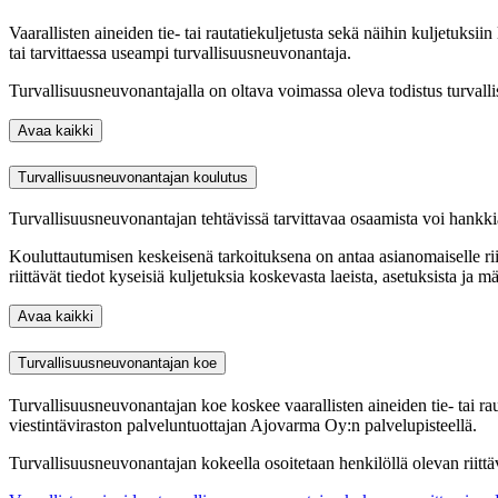
Vaarallisten aineiden tie- tai rautatiekuljetusta sekä näihin kuljetuksii
tai tarvittaessa useampi turvallisuusneuvonantaja.
Turvallisuusneuvonantajalla on oltava voimassa oleva todistus turvall
Avaa kaikki
Turvallisuusneuvonantajan koulutus
Turvallisuusneuvonantajan tehtävissä tarvittavaa osaamista voi hankkia 
Kouluttautumisen keskeisenä tarkoituksena on antaa asianomaiselle ri
riittävät tiedot kyseisiä kuljetuksia koskevasta laeista, asetuksista ja
Avaa kaikki
Turvallisuusneuvonantajan koe
Turvallisuusneuvonantajan koe koskee vaarallisten aineiden tie- tai ra
viestintäviraston palveluntuottajan Ajovarma Oy:n palvelupisteellä.
Turvallisuusneuvonantajan kokeella osoitetaan henkilöllä olevan riittäv