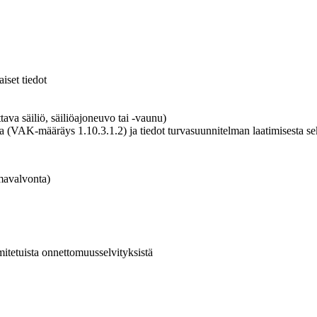
set tiedot
ttava säiliö, säiliöajoneuvo tai -vaunu)
ita (VAK-määräys 1.10.3.1.2) ja tiedot turvasuunnitelman laatimisesta s
omavalvonta)
imitetuista onnettomuusselvityksistä