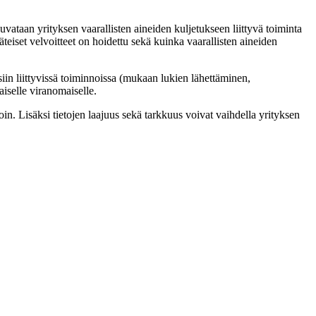
vataan yrityksen vaarallisten aineiden kuljetukseen liittyvä toiminta
eiset velvoitteet on hoidettu sekä kuinka vaarallisten aineiden
in liittyvissä toiminnoissa (mukaan lukien lähettäminen,
iselle viranomaiselle.
n. Lisäksi tietojen laajuus sekä tarkkuus voivat vaihdella yrityksen