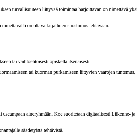
etuksen turvallisuuteen liittyvää toimintaa harjoittavan on nimettävä yksi
 nimettävältä on oltava kirjallinen suostumus tehtävään.
een tai vaihtoehtoisesti opiskella itsenäisesti.
 kuormaamiseen tai kuorman purkamiseen liittyvien vaarojen tuntemus,
tai useampaan aineryhmään. Koe suoritetaan digitaalisesti Liikenne- ja
antajalle säädetyistä tehtävistä.