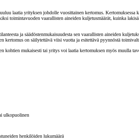
kuuluu laatia yrityksen johdolle vuosittainen kertomus. Kertomuksessa ku
si toimintavuoden vaarallisten aineiden kuljetusmäärät, kuinka lakisäät
anteesta ja säädöstenmukaisuudesta sen vaarallisten aineiden kuljetuksi
ertomus on säilytettävä viisi vuotta ja esitettävä pyynnöstä toimivalta
 kohtien mukaisesti tai yritys voi laatia kertomuksen myös muulla tavoi
vai ulkopuolinen
listuneiden henkilöiden lukumäärä