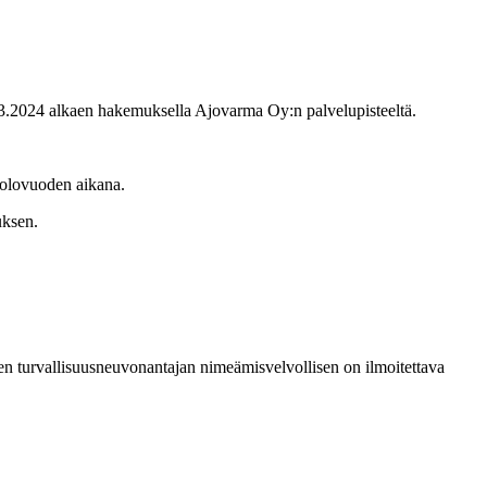
 1.3.2024 alkaen hakemuksella Ajovarma Oy:n palvelupisteeltä.
saolovuoden aikana.
uksen.
sten turvallisuusneuvonantajan nimeämisvelvollisen on ilmoitettava