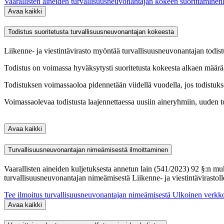
Vaarallisten aineiden turvallisuusneuvonantajan kokeen suorittaminen
Avaa kaikki
Todistus suoritetusta turvallisuusneuvonantajan kokeesta
Liikenne- ja viestintävirasto myöntää turvallisuusneuvonantajan todi
Todistus on voimassa hyväksytysti suoritetusta kokeesta alkaen määräa
Todistuksen voimassaoloa pidennetään viidellä vuodella, jos todistuk
Voimassaolevaa todistusta laajennettaessa uusiin aineryhmiin, uuden 
Avaa kaikki
Turvallisuusneuvonantajan nimeämisestä ilmoittaminen
Vaarallisten aineiden kuljetuksesta annetun lain (541/2023) 92 §:n muk
turvallisuusneuvonantajan nimeämisestä Liikenne- ja viestintävirastol
Tee ilmoitus turvallisuusneuvonantajan nimeämisestä
Ulkoinen verkko
Avaa kaikki