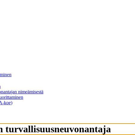
aminen
a
vonantajan nimeämisestä
uorittaminen
NA-koe)
en turvallisuusneuvonantaja