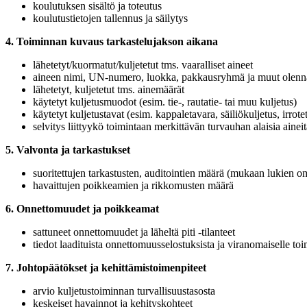
koulutuksen sisältö ja toteutus
koulutustietojen tallennus ja säilytys
4. Toiminnan kuvaus tarkastelujakson aikana
lähetetyt/kuormatut/kuljetetut tms. vaaralliset aineet
aineen nimi, UN-numero, luokka, pakkausryhmä ja muut olennai
lähetetyt, kuljetetut tms. ainemäärät
käytetyt kuljetusmuodot (esim. tie-, rautatie- tai muu kuljetus)
käytetyt kuljetustavat (esim. kappaletavara, säiliökuljetus, irrote
selvitys liittyykö toimintaan merkittävän turvauhan alaisia aine
5. Valvonta ja tarkastukset
suoritettujen tarkastusten, auditointien määrä (mukaan lukien 
havaittujen poikkeamien ja rikkomusten määrä
6. Onnettomuudet ja poikkeamat
sattuneet onnettomuudet ja läheltä piti -tilanteet
tiedot laadituista onnettomuusselostuksista ja viranomaiselle to
7. Johtopäätökset ja kehittämistoimenpiteet
arvio kuljetustoiminnan turvallisuustasosta
keskeiset havainnot ja kehityskohteet