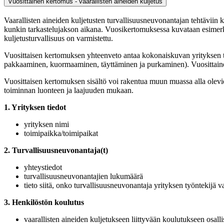
Vuosittainen kertomus - vaarallisten aineiden kuljetus
Vaarallisten aineiden kuljetusten turvallisuusneuvonantajan tehtäviin 
kunkin tarkastelujakson aikana. Vuosikertomuksessa kuvataan esimerkik
kuljetusturvallisuus on varmistettu.
Vuosittaisen kertomuksen yhteenveto antaa kokonaiskuvan yrityksen til
pakkaaminen, kuormaaminen, täyttäminen ja purkaminen). Vuosittainen k
Vuosittaisen kertomuksen sisältö voi rakentua muun muassa alla olevien
toiminnan luonteen ja laajuuden mukaan.
1. Yrityksen tiedot
yrityksen nimi
toimipaikka/toimipaikat
2. Turvallisuusneuvonantaja(t)
yhteystiedot
turvallisuusneuvonantajien lukumäärä
tieto siitä, onko turvallisuusneuvonantaja yrityksen työntekijä 
3. Henkilöstön koulutus
vaarallisten aineiden kuljetukseen liittyvään koulutukseen osal