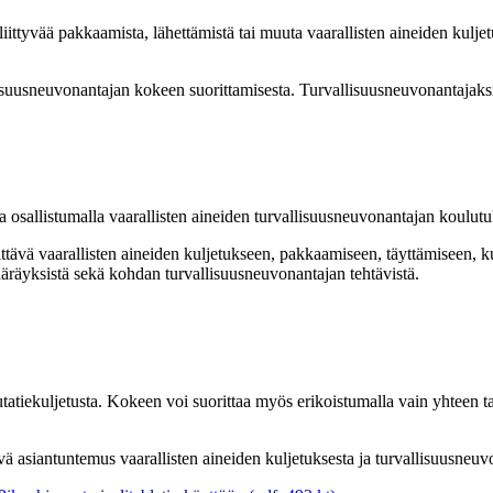
n liittyvää pakkaamista, lähettämistä tai muuta vaarallisten aineiden kulj
isuusneuvonantajan kokeen suorittamisesta. Turvallisuusneuvonantajaksi
osallistumalla vaarallisten aineiden turvallisuusneuvonantajan koulutuks
ittävä vaarallisten aineiden kuljetukseen, pakkaamiseen, täyttämiseen,
 määräyksistä sekä kohdan turvallisuusneuvonantajan tehtävistä.
utatiekuljetusta. Kokeen voi suorittaa myös erikoistumalla vain yhteen 
ä asiantuntemus vaarallisten aineiden kuljetuksesta ja turvallisuusneuvon