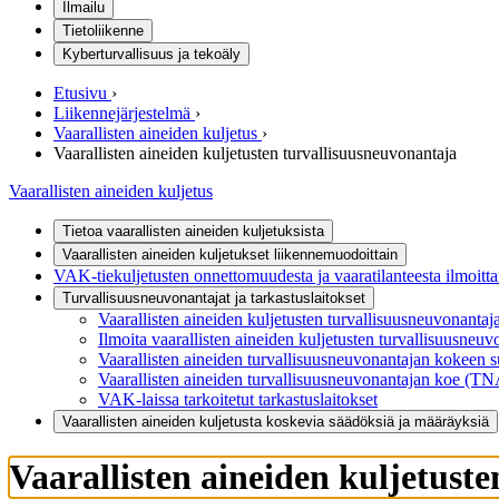
Ilmailu
Tietoliikenne
Kyberturvallisuus ja tekoäly
Etusivu
›
Liikennejärjestelmä
›
Vaarallisten aineiden kuljetus
›
Vaarallisten aineiden kuljetusten turvallisuusneuvonantaja
Vaarallisten aineiden kuljetus
Tietoa vaarallisten aineiden kuljetuksista
Vaarallisten aineiden kuljetukset liikennemuodoittain
VAK-tiekuljetusten onnettomuudesta ja vaaratilanteesta ilmoitt
Turvallisuusneuvonantajat ja tarkastuslaitokset
Vaarallisten aineiden kuljetusten turvallisuusneuvonantaj
Ilmoita vaarallisten aineiden kuljetusten turvallisuusneu
Vaarallisten aineiden turvallisuusneuvonantajan kokeen s
Vaarallisten aineiden turvallisuusneuvonantajan koe (T
VAK-laissa tarkoitetut tarkastuslaitokset
Vaarallisten aineiden kuljetusta koskevia säädöksiä ja määräyksiä
Vaarallisten aineiden kuljetust