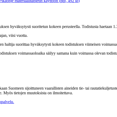
Pikaohje materiaalitabletin käyttöön (pdf, 492 kt)
stuksen hyväksytysti suoritetun kokeen perusteella. Todistusta haetaan
jan, viisi vuotta.
sen haltija suorittaa hyväksytysti kokeen todistuksen viimeisen voimas
todistuksen voimassaoloaika säilyy samana kuin voimassa olevan todist
aan Suomeen sijoittuneen vaarallisten aineiden tie- tai rautatiekuljetu
le. Myös tietojen muutoksista on ilmoitettava.
palvelu.