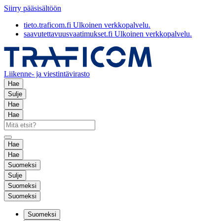
Siirry pääsisältöön
tieto.traficom.fi
Ulkoinen verkkopalvelu.
saavutettavuusvaatimukset.fi
Ulkoinen verkkopalvelu.
Liikenne- ja viestintävirasto
Hae
Sulje
Hae
Hae
Hae
Hae
Suomeksi
Sulje
Suomeksi
Suomeksi
Suomeksi