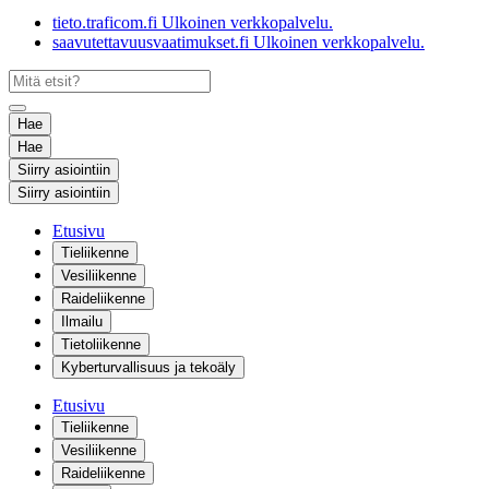
tieto.traficom.fi
Ulkoinen verkkopalvelu.
saavutettavuusvaatimukset.fi
Ulkoinen verkkopalvelu.
Hae
Hae
Siirry asiointiin
Siirry asiointiin
Etusivu
Tieliikenne
Vesiliikenne
Raideliikenne
Ilmailu
Tietoliikenne
Kyberturvallisuus ja tekoäly
Etusivu
Tieliikenne
Vesiliikenne
Raideliikenne