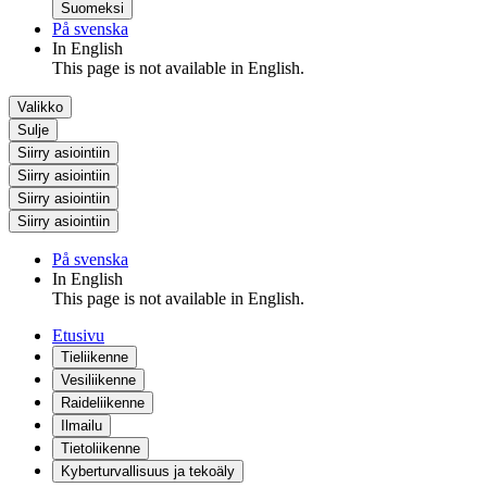
Suomeksi
På svenska
In English
This page is not available in English.
Valikko
Sulje
Siirry asiointiin
Siirry asiointiin
Siirry asiointiin
Siirry asiointiin
På svenska
In English
This page is not available in English.
Etusivu
Tieliikenne
Vesiliikenne
Raideliikenne
Ilmailu
Tietoliikenne
Kyberturvallisuus ja tekoäly