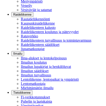
Meriympäristö
Veneily
Vesiväylät ja satamat
Raideliikenne
Rautatieliikennöinti
Kaupunkiraideliikenne
Raideliikenteen kalusto
Raideliikenteen koulutus ja pätevyydet
Rataverkko
Raideliikenteen turvallisuus ja toimintavarmuus
Raideliikenteen säädökset
Junamatkustajat
Ilmailu
Ilma-alukset ja lentokelpoisuus
Ilmailun koulutus
Ilmailun lupakirjat ja henkilöluvat
Ilmailun säädökset
Ilmailun turvallisuus
Lentoliikenne, lentopaikat ja ympäristö
Lentomatkustaja
Miehittämätön ilmailu
Tietoliikenne
Fi-verkkotunnukset
Puhelin ja laajakaista
Viestintäverkot