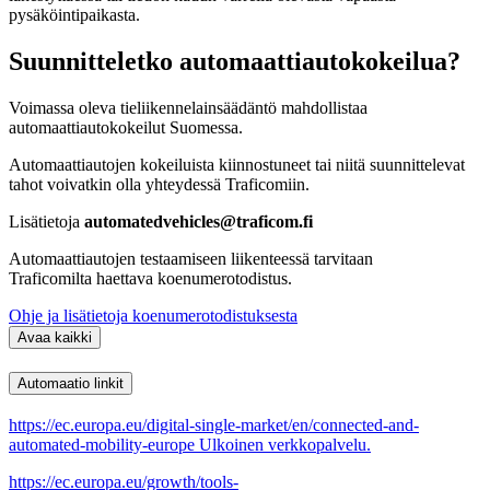
pysäköintipaikasta.
Suunnitteletko automaattiautokokeilua?
Voimassa oleva tieliikennelainsäädäntö mahdollistaa
automaattiautokokeilut Suomessa.
Automaattiautojen kokeiluista kiinnostuneet tai niitä suunnittelevat
tahot voivatkin olla yhteydessä Traficomiin.
Lisätietoja
automatedvehicles@traficom.fi
Automaattiautojen testaamiseen liikenteessä tarvitaan
Traficomilta haettava koenumerotodistus.
Ohje ja lisätietoja koenumerotodistuksesta
Avaa kaikki
Automaatio linkit
https://ec.europa.eu/digital-single-market/en/connected-and-
automated-mobility-europe
Ulkoinen verkkopalvelu.
https://ec.europa.eu/growth/tools-