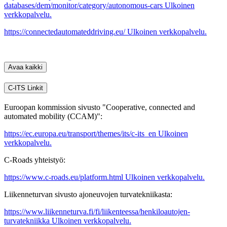
databases/dem/monitor/category/autonomous-cars
Ulkoinen
verkkopalvelu.
https://connectedautomateddriving.eu/
Ulkoinen verkkopalvelu.
Avaa kaikki
C-ITS Linkit
Euroopan kommission sivusto "Cooperative, connected and
automated mobility (CCAM)":
https://ec.europa.eu/transport/themes/its/c-its_en
Ulkoinen
verkkopalvelu.
C-Roads yhteistyö:
https://www.c-roads.eu/platform.html
Ulkoinen verkkopalvelu.
Liikenneturvan sivusto ajoneuvojen turvatekniikasta:
https://www.liikenneturva.fi/fi/liikenteessa/henkiloautojen-
turvatekniikka
Ulkoinen verkkopalvelu.