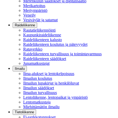
Merenkulun säädökset ja digitalisaatio
Merikartoitus
Meriympäristö
Veneily
Vesiväylät ja satamat
Raideliikenne
Rautatieliikennöinti
Kaupunkiraideliikenne
Raideliikenteen kalusto
Raideliikenteen koulutus ja pätevyydet
Rataverkko
Raideliikenteen turvallisuus ja toimintavarmuus
Raideliikenteen säädökset
Junamatkustajat
Ilmailu
Ilma-alukset ja lentokelpoisuus
Ilmailun koulutus
Ilmailun lupakirjat ja henkilöluvat
Ilmailun säädökset
Ilmailun turvallisuus
Lentoliikenne, lentopaikat ja ympäristö
Lentomatkustaja
Miehittämätön ilmailu
Tietoliikenne
Fi-verkkotunnukset