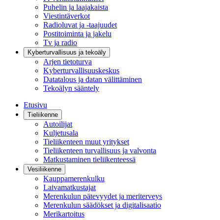
Puhelin ja laajakaista
Viestintäverkot
Radioluvat ja -taajuudet
Postitoiminta ja jakelu
Tv ja radio
Kyberturvallisuus ja tekoäly
Arjen tietoturva
Kyberturvallisuuskeskus
Datatalous ja datan välittäminen
Tekoälyn sääntely
Etusivu
Tieliikenne
Autoilijat
Kuljetusala
Tieliikenteen muut yritykset
Tieliikenteen turvallisuus ja valvonta
Matkustaminen tieliikenteessä
Vesiliikenne
Kauppamerenkulku
Laivamatkustajat
Merenkulun pätevyydet ja meriterveys
Merenkulun säädökset ja digitalisaatio
Merikartoitus