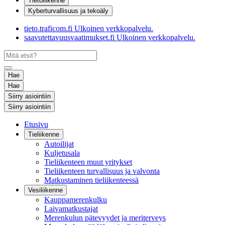
Tietoliikenne
Kyberturvallisuus ja tekoäly
tieto.traficom.fi
Ulkoinen verkkopalvelu.
saavutettavuusvaatimukset.fi
Ulkoinen verkkopalvelu.
Hae
Hae
Siirry asiointiin
Siirry asiointiin
Etusivu
Tieliikenne
Autoilijat
Kuljetusala
Tieliikenteen muut yritykset
Tieliikenteen turvallisuus ja valvonta
Matkustaminen tieliikenteessä
Vesiliikenne
Kauppamerenkulku
Laivamatkustajat
Merenkulun pätevyydet ja meriterveys