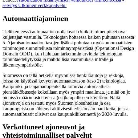
selvitys
Ulkoinen verkkopalvelu.
Automaattiajaminen
Tieliikenteessä automaation nollatasolla kaikki toimenpiteet ovat
kuljettajan vastuulla. Teknologian hoitaessa kaiken puhutaan tasosta
5. Ajamisautomaation tasojen lisäksi puhutaan myös automaattisten
toimintojen suunnitellusta toimintaympäristöstä (Operational Design
Domain ODD), kun halutaan tarkemmin arvioida teknologian
toimintaedellytyksiä ja mahdollisia vaatimuksia infralle ja
liikenneympäristölle.
Suomessa on tällä hetkellä myynnissä henkilöautoja ja rekkoja,
joissa on käytössä kevyen automaatiotason (taso 2) teknologiaa.
Kaupunki- ja taajamanopeuksilla toimivia automaattisia
piensähköbusseja kokeillaan myös ympäri maailmaa, ja niitä on jo
pienissä määrin ostettavissa (esi)kaupalliseen käyttöön. Näitä
ajoneuvoja on testattu myös Suomen olosuhteissa ja osa
kaupungeista on lähtenyt aktiivisesti edistämään hankkeita, joissa
automaattibussit olisivat osa kaupunkiliikennettä jo 2020-luvulla.
Verkottuneet ajoneuvot ja
yhteistoiminnalliset palvelut