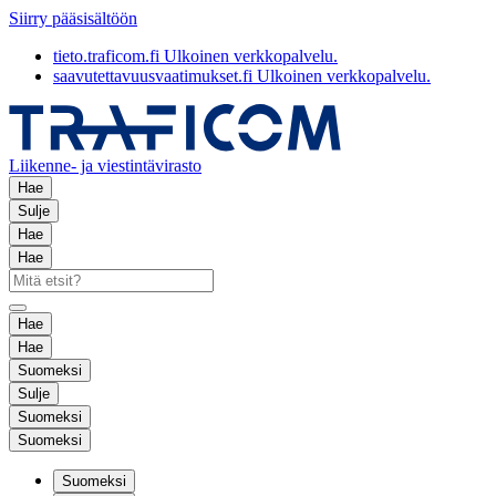
Siirry pääsisältöön
tieto.traficom.fi
Ulkoinen verkkopalvelu.
saavutettavuusvaatimukset.fi
Ulkoinen verkkopalvelu.
Liikenne- ja viestintävirasto
Hae
Sulje
Hae
Hae
Hae
Hae
Suomeksi
Sulje
Suomeksi
Suomeksi
Suomeksi