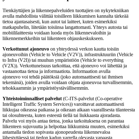
Tienkäyttäjien ja liikennepalveluiden tuottajien on nykytekniikan
avulla mahdollista välittää toisilleen liikkumisen kannalta tärkeää
tietoa ajantasaisesti, kun autot tai laitteet, kuten esimerkiksi
matkapuhelin, liitetään toisiinsa langattomasti. Yhteys autosta tai
mobiililaitteesta voidaan luoda myös liikennevaloihin ja
liikennemerkkeihin tai liikenteen ohjauskeskukseen.
Verkottunut ajoneuvo
on yhteydessä verkon kautta toisiin
ajoneuvoihin (Vehicle to Vehicle (V2V)), infrastruktuuriin (Vehicle
to Infra (V2I)) tai muuhun ympäristöön (Vehicle to everything
(V2X)). Verkottuneisuus tarkoittaa, että ajoneuvo voi lähettää ja
vastaanottaa tietoa ja informaatiota. Informaation avulla
ajoneuvo voi tehdä päätöksiä (joko automaattisesti tai ihmisen
tekemänä), joiden avulla voidaan ohjata ajoneuvoa turvallisemmin,
tehokkaammin ja ympäristöystävällisemmin.
Yhteistoiminnalliset palvelut
(C-ITS-palvelut (Co-operative
Intelligent Traffic System Services)) varoittavat automaattisesti
liikkujaa oikeassa paikassa ja oikeaan aikaan vaarallisesta tilanteesta
tai olosuhteesta, kuten esteestä tiellä tai liukkaasta ajoradasta.
Palvelu voi myös antaa tietoa, jonka tarkoituksena on parantaa
liikenteen sujuvuutta ja helpottaa liikkumista muuten, esimerkiksi
antamalla tiedon sopivasta ajonopeudesta liikennevaloa
lähestyttäessä tai tiedon kadun varrella olevasta vapaasta