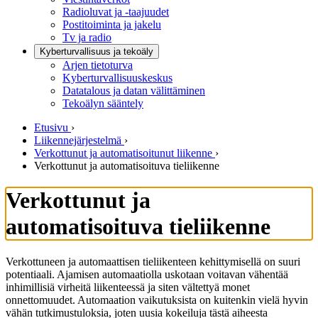
Radioluvat ja -taajuudet
Postitoiminta ja jakelu
Tv ja radio
Kyberturvallisuus ja tekoäly
Arjen tietoturva
Kyberturvallisuuskeskus
Datatalous ja datan välittäminen
Tekoälyn sääntely
Etusivu
›
Liikennejärjestelmä
›
Verkottunut ja automatisoitunut liikenne
›
Verkottunut ja automatisoituva tieliikenne
Verkottunut ja
automatisoituva tieliikenne
Verkottuneen ja automaattisen tieliikenteen kehittymisellä on suuri
potentiaali. Ajamisen automaatiolla uskotaan voitavan vähentää
inhimillisiä virheitä liikenteessä ja siten vältettyä monet
onnettomuudet. Automaation vaikutuksista on kuitenkin vielä hyvin
vähän tutkimustuloksia, joten uusia kokeiluja tästä aiheesta