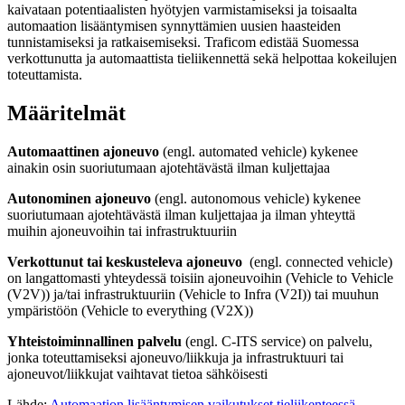
kaivataan potentiaalisten hyötyjen varmistamiseksi ja toisaalta
automaation lisääntymisen synnyttämien uusien haasteiden
tunnistamiseksi ja ratkaisemiseksi. Traficom edistää Suomessa
verkottunutta ja automaattista tieliikennettä sekä helpottaa kokeilujen
toteuttamista.
Määritelmät
Automaattinen ajoneuvo
(engl. automated vehicle) kykenee
ainakin osin suoriutumaan ajotehtävästä ilman kuljettajaa
Autonominen ajoneuvo
(engl. autonomous vehicle) kykenee
suoriutumaan ajotehtävästä ilman kuljettajaa ja ilman yhteyttä
muihin ajoneuvoihin tai infrastruktuuriin
Verkottunut tai keskusteleva ajoneuvo
(engl. connected vehicle)
on langattomasti yhteydessä toisiin ajoneuvoihin (Vehicle to Vehicle
(V2V)) ja/tai infrastruktuuriin (Vehicle to Infra (V2I)) tai muuhun
ympäristöön (Vehicle to everything (V2X))
Yhteistoiminnallinen palvelu
(engl. C-ITS service) on palvelu,
jonka toteuttamiseksi ajoneuvo/liikkuja ja infrastruktuuri tai
ajoneuvot/liikkujat vaihtavat tietoa sähköisesti
Lähde:
Automaation lisääntymisen vaikutukset tieliikenteessä -