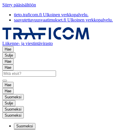
Siirry pääsisältöön
tieto.traficom.fi
Ulkoinen verkkopalvelu.
saavutettavuusvaatimukset.fi
Ulkoinen verkkopalvelu.
Liikenne- ja viestintävirasto
Hae
Sulje
Hae
Hae
Hae
Hae
Suomeksi
Sulje
Suomeksi
Suomeksi
Suomeksi