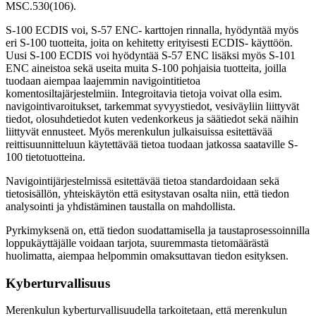
MSC.530(106).
S-100 ECDIS voi, S-57 ENC- karttojen rinnalla, hyödyntää myös
eri S-100 tuotteita, joita on kehitetty erityisesti ECDIS- käyttöön.
Uusi S-100 ECDIS voi hyödyntää S-57 ENC lisäksi myös S-101
ENC aineistoa sekä useita muita S-100 pohjaisia tuotteita, joilla
tuodaan aiempaa laajemmin navigointitietoa
komentosiltajärjestelmiin. Integroitavia tietoja voivat olla esim.
navigointivaroitukset, tarkemmat syvyystiedot, vesiväyliin liittyvät
tiedot, olosuhdetiedot kuten vedenkorkeus ja säätiedot sekä näihin
liittyvät ennusteet. Myös merenkulun julkaisuissa esitettävää
reittisuunnitteluun käytettävää tietoa tuodaan jatkossa saataville S-
100 tietotuotteina.
Navigointijärjestelmissä esitettävää tietoa standardoidaan sekä
tietosisällön, yhteiskäytön että esitystavan osalta niin, että tiedon
analysointi ja yhdistäminen taustalla on mahdollista.
Pyrkimyksenä on, että tiedon suodattamisella ja taustaprosessoinnilla
loppukäyttäjälle voidaan tarjota, suuremmasta tietomäärästä
huolimatta, aiempaa helpommin omaksuttavan tiedon esityksen.
Kyberturvallisuus
Merenkulun kyberturvallisuudella tarkoitetaan, että merenkulun