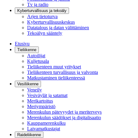
Tv ja radio
Kyberturvallisuus ja tekoäly
Arjen tietoturva
Kyberturvallisuuskeskus
Datatalous ja datan välittäminen
Tekoälyn sääntely
Etusivu
Tieliikenne
Autoilijat
Kuljetusala
Tieliikenteen muut yritykset
Tieliikenteen turvallisuus ja valvonta
Matkustaminen tieliikenteessä
Vesiliikenne
Veneily
Vesiväylät ja satamat
Merikartoitus
Meriympäristö
Merenkulun pätevyydet ja meriterveys
Merenkulun säädökset ja digitalisaatio
Kauppamerenkulku
Laivamatkustajat
Raideliikenne