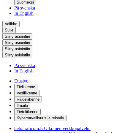
Suomeksi
På svenska
In English
Valikko
Sulje
Siirry asiointiin
Siirry asiointiin
Siirry asiointiin
Siirry asiointiin
På svenska
In English
Etusivu
Tieliikenne
Vesiliikenne
Raideliikenne
Ilmailu
Tietoliikenne
Kyberturvallisuus ja tekoäly
tieto.traficom.fi
Ulkoinen verkkopalvelu.