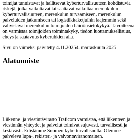
toimijat tunnistavat ja hallitsevat kyberturvallisuuteen kohdistuvia
riskejä, jotka vaikuttavat tai saattavat vaikuttaa merenkulun
kyberturvallisuuteen, merenkulun turvaamiseen, merenkulun
palveluiden jatkumiseen tai logistiikkaketjuihin laajemmin sekä
vahvistavat merenkulun toimijoiden häiriönsietokykyä. Tavoitteena
on varmistaa toimijoiden toimintakyky, tiedon luottamuksellisuus,
eheys ja saatavuus kyberuhkien alla.
Sivu on viimeksi päivitetty
4.11.2025
4. marraskuuta 2025
Alatunniste
Liikenne- ja viestintävirasto Traficom varmistaa, että liikenteen ja
viestinnän yhteydet ja palvelut toimivat sujuvasti, turvallisesti ja
kestävästi. Edistämme Suomen kyberturvallisuutta. Olemme
palveleva lupa-, rekisteri- ja valvontaviranomainen.