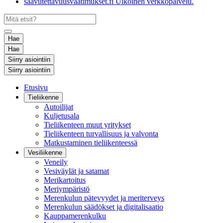
saavutettavuusvaatimukset.fi
Ulkoinen verkkopalvelu.
Hae
Hae
Siirry asiointiin
Siirry asiointiin
Etusivu
Tieliikenne
Autoilijat
Kuljetusala
Tieliikenteen muut yritykset
Tieliikenteen turvallisuus ja valvonta
Matkustaminen tieliikenteessä
Vesiliikenne
Veneily
Vesiväylät ja satamat
Merikartoitus
Meriympäristö
Merenkulun pätevyydet ja meriterveys
Merenkulun säädökset ja digitalisaatio
Kauppamerenkulku