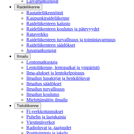
Laivamatkustajat
Raideliikenne
Rautatieliikennöinti
Kaupunkiraideliikenne
Raideliikenteen kalusto
Raideliikenteen koulutus ja pätevyydet
Rataverkko
Raideliikenteen turvallisuus ja toimintavarmuus
Raideliikenteen säädökset
Junamatkustajat
Ilmailu
Lentomatkustaja
Lentoliikenne, lentopaikat ja ympäristö
Ilma-alukset ja lentokelpoisuus
Ilmailun lupakirjat ja henkilöluvat
Ilmailun säädökset
Ilmailun turvallisuus
Ilmailun koulutus
Miehittämätön ilmailu
Tietoliikenne
Fi-verkkotunnukset
Puhelin ja laajakaista
Viestintäverkot
Radioluvat ja -taajuudet
Postitoiminta ja jakelu