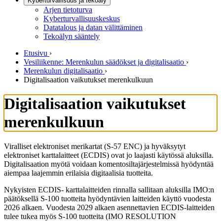
Kyberturvallisuus ja tekoäly
Arjen tietoturva
Kyberturvallisuuskeskus
Datatalous ja datan välittäminen
Tekoälyn sääntely
Etusivu
›
Vesiliikenne: Merenkulun säädökset ja digitalisaatio
›
Merenkulun digitalisaatio
›
Digitalisaation vaikutukset merenkulkuun
Digitalisaation vaikutukset
merenkulkuun
Viralliset elektroniset merikartat (S-57 ENC) ja hyväksytyt
elektroniset karttalaitteet (ECDIS) ovat jo laajasti käytössä aluksilla.
Digitalisaation myötä voidaan komentosiltajärjestelmissä hyödyntää
aiempaa laajemmin erilaisia digitaalisia tuotteita.
Nykyisten ECDIS- karttalaitteiden rinnalla sallitaan aluksilla IMO:n
päätöksellä S-100 tuotteita hyödyntävien laitteiden käyttö vuodesta
2026 alkaen. Vuodesta 2029 alkaen asennettavien ECDIS-laitteiden
tulee tukea myös S-100 tuotteita (IMO RESOLUTION