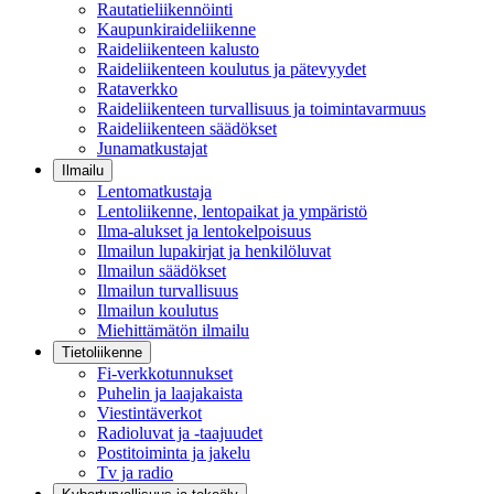
Rautatieliikennöinti
Kaupunkiraideliikenne
Raideliikenteen kalusto
Raideliikenteen koulutus ja pätevyydet
Rataverkko
Raideliikenteen turvallisuus ja toimintavarmuus
Raideliikenteen säädökset
Junamatkustajat
Ilmailu
Lentomatkustaja
Lentoliikenne, lentopaikat ja ympäristö
Ilma-alukset ja lentokelpoisuus
Ilmailun lupakirjat ja henkilöluvat
Ilmailun säädökset
Ilmailun turvallisuus
Ilmailun koulutus
Miehittämätön ilmailu
Tietoliikenne
Fi-verkkotunnukset
Puhelin ja laajakaista
Viestintäverkot
Radioluvat ja -taajuudet
Postitoiminta ja jakelu
Tv ja radio