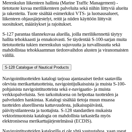
Merenkulun liikenteen hallinta (Marine Traffic Management) -
tietotuote kuvaa meriliikenteen palveluita sekä niihin liittyviä alueita
ja rakenteita. Tuote sisältää esimerkiksi VTS- ja luotsausalueet,
liikenteen ohjausjärjestelyt, reitit ja niiden käyttöön liittyvät
suositukset, määräykset ja rajoitukset.
S-127 parantaa tilannekuvaa alueilla, joilla meriliikennettä täytyy
hallita tehokkaasti ja ennakoivasti. Se täydentää S-100-sarjan muita
tietotuotteita tukien merenkulun sujuvuutta ja turvallisuutta sekä
mahdollistaa tehokkaamman tiedonvaihdon alusten ja viranomaisten
välillä.
S-128 Catalogue of Nautical Products
Navigointituotteiden katalogi tarjoaa ajantasaiset tiedot saatavilla
olevista merikarttatuotteista, navigointijulkaisuista ja muista S-100-
pohjaisista navigointituotteista sekä e-navigaatio- ja muista
verkkopalveluista. Sen tarkoituksena on helpottaa tuotteiden ja
palveluiden hankintaa. Katalogi sisältää tietoja muun muassa
tuotteiden alueellisesta kattavuudesta, julkaisupäivästä,
päivitystilanteesta ja tuottajista. S-128 standardien mukaista
vektorimuotoista katalogia on mahdollista tarkastella myös
elektronisessa merikarttajärjestelmässä (ECDIS).
Navigointituotteiden katalogilla ei ole yhtä vastuutahoa, vaan useat