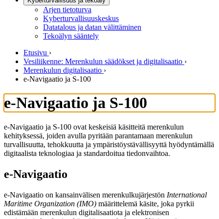
Kyberturvallisuus ja tekoäly
Arjen tietoturva
Kyberturvallisuuskeskus
Datatalous ja datan välittäminen
Tekoälyn sääntely
Etusivu
›
Vesiliikenne: Merenkulun säädökset ja digitalisaatio
›
Merenkulun digitalisaatio
›
e-Navigaatio ja S-100
e-Navigaatio ja S-100
e-Navigaatio ja S-100 ovat keskeisiä käsitteitä merenkulun
kehityksessä, joiden avulla pyritään parantamaan merenkulun
turvallisuutta, tehokkuutta ja ympäristöystävällisyyttä hyödyntämällä
digitaalista teknologiaa ja standardoitua tiedonvaihtoa.
e-Navigaatio
e-Navigaatio on kansainvälisen merenkulkujärjestön
International
Maritime Organization (IMO)
määrittelemä käsite, joka pyrkii
edistämään merenkulun digitalisaatiota ja elektronisen