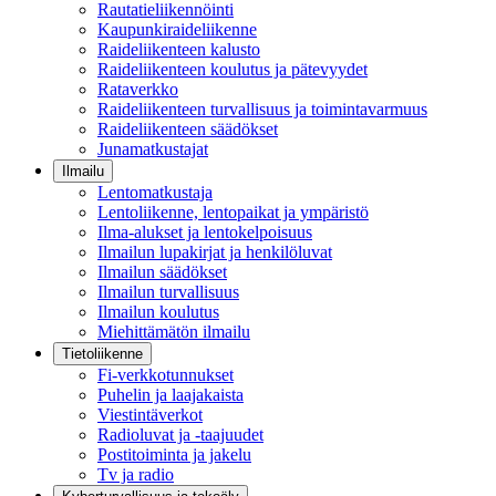
Rautatieliikennöinti
Kaupunkiraideliikenne
Raideliikenteen kalusto
Raideliikenteen koulutus ja pätevyydet
Rataverkko
Raideliikenteen turvallisuus ja toimintavarmuus
Raideliikenteen säädökset
Junamatkustajat
Ilmailu
Lentomatkustaja
Lentoliikenne, lentopaikat ja ympäristö
Ilma-alukset ja lentokelpoisuus
Ilmailun lupakirjat ja henkilöluvat
Ilmailun säädökset
Ilmailun turvallisuus
Ilmailun koulutus
Miehittämätön ilmailu
Tietoliikenne
Fi-verkkotunnukset
Puhelin ja laajakaista
Viestintäverkot
Radioluvat ja -taajuudet
Postitoiminta ja jakelu
Tv ja radio