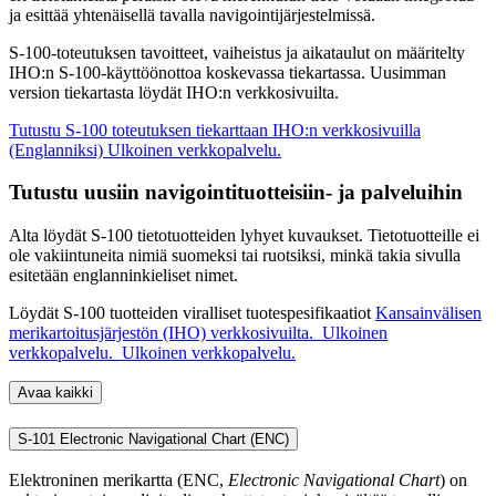
ja esittää yhtenäisellä tavalla navigointijärjestelmissä.
S-100-toteutuksen tavoitteet, vaiheistus ja aikataulut on määritelty
IHO:n S-100-käyttöönottoa koskevassa tiekartassa. Uusimman
version tiekartasta löydät IHO:n verkkosivuilta.
Tutustu S-100 toteutuksen tiekarttaan IHO:n verkkosivuilla
(Englanniksi)
Ulkoinen verkkopalvelu.
Tutustu uusiin navigointituotteisiin- ja palveluihin
Alta löydät S-100 tietotuotteiden lyhyet kuvaukset. Tietotuotteille ei
ole vakiintuneita nimiä suomeksi tai ruotsiksi, minkä takia sivulla
esitetään englanninkieliset nimet.
Löydät S-100 tuotteiden viralliset tuotespesifikaatiot
Kansainvälisen
merikartoitusjärjestön (IHO) verkkosivuilta.
Ulkoinen
verkkopalvelu.
Ulkoinen verkkopalvelu.
Avaa kaikki
S-101 Electronic Navigational Chart (ENC)
Elektroninen merikartta (ENC,
Electronic Navigational Chart
) on