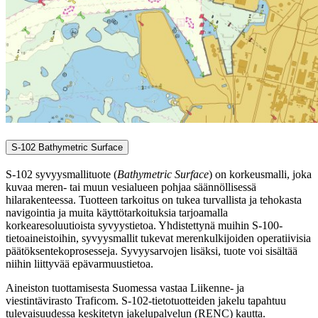
S-102 Bathymetric Surface
S-102 syvyysmallituote (
Bathymetric Surface
) on korkeusmalli, joka
kuvaa meren- tai muun vesialueen pohjaa säännöllisessä
hilarakenteessa. Tuotteen tarkoitus on tukea turvallista ja tehokasta
navigointia ja muita käyttötarkoituksia tarjoamalla
korkearesoluutioista syvyystietoa. Yhdistettynä muihin S-100-
tietoaineistoihin, syvyysmallit tukevat merenkulkijoiden operatiivisia
päätöksentekoprosesseja. Syvyysarvojen lisäksi, tuote voi sisältää
niihin liittyvää epävarmuustietoa.
Aineiston tuottamisesta Suomessa vastaa Liikenne- ja
viestintävirasto Traficom. S-102-tietotuotteiden jakelu tapahtuu
tulevaisuudessa keskitetyn jakelupalvelun (RENC) kautta.