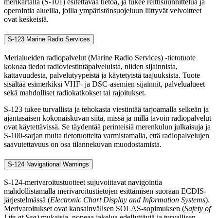
merikartalla (S-101) esitettävää tietoa, ja tukee reittisuunnittelua ja
operointia alueilla, joilla ympäristönsuojeluun liittyvät velvoitteet
ovat keskeisiä.
S-123 Marine Radio Services
Merialueiden radiopalvelut (Marine Radio Services) -tietotuote
kokoaa tiedot radioviestintäpalveluista, niiden sijainnista,
kattavuudesta, palvelutyypeistä ja käytetyistä taajuuksista. Tuote
sisältää esimerkiksi VHF- ja DSC-asemien sijainnit, palvelualueet
sekä mahdolliset radiokatkokset tai rajoitukset.
S-123 tukee turvallista ja tehokasta viestintää tarjoamalla selkeän ja
ajantasaisen kokonaiskuvan siitä, missä ja millä tavoin radiopalvelut
ovat käytettävissä. Se täydentää perinteisiä merenkulun julkaisuja ja
S-100-sarjan muita tietotuotteita varmistamalla, että radiopalvelujen
saavutettavuus on osa tilannekuvan muodostamista.
S-124 Navigational Warnings
S-124-merivaroitustuotteet sujuvoittavat navigointia
mahdollistamalla merivaroitustietojen esittämisen suoraan ECDIS-
järjestelmässä (
Electronic Chart Display and Information Systems
).
Merivaroitukset ovat kansainvälisen SOLAS-sopimuksen (
Safety of
Life at Sea)
mukaisia, nopeaa jakelua edellyttäviä ja turvallisen