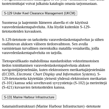
tuotetoimittajat voivat julkaista katalogin omasta tarjonnastaan.
S-129 Under Keel Clearance Management (UKCM)
Suomessa ja laajemmin Itämeren alueella ei ole käytössä
varavedenlaskentapalveluita. Alta löydät kuitenkin S-129-
tietotuotteiden kuvauksen.
S-129-tietotuote on tarkoitettu varavedenlaskentapalvelun ja siihen
osallistuvan aluksen väliseen tiedonvaihtoon. Sen avulla
varmistetaan turvallinen merenkulku matalilla vesialueilla, joilla
varavedenlaskentapalveluita on tarjolla.
Tietospesifikaatio mahdollistaa standardoidun vektorimuotoisen
tiedon toimittamisen varavedenlaskentapalvelusta aluksen
navigointijärjestelmään, kuten elektroniseen merikarttajärjestelmään
(ECDIS,
Electronic Chart Display and Information Systems
). S-
129-tietotuotetta käytettään yleisesti yhdessä elektronisen merikartan
(S-101) kanssa sekä soveltuvasti syvyystietoja (S-102) ja merireittejä
(S-421) kuvaavien tietotuotteiden kanssa.
S-131 Marine Harbour Infrastructure
Satamainfrastruktuuri (Marine Harbour Infrastructure) -tietotuote