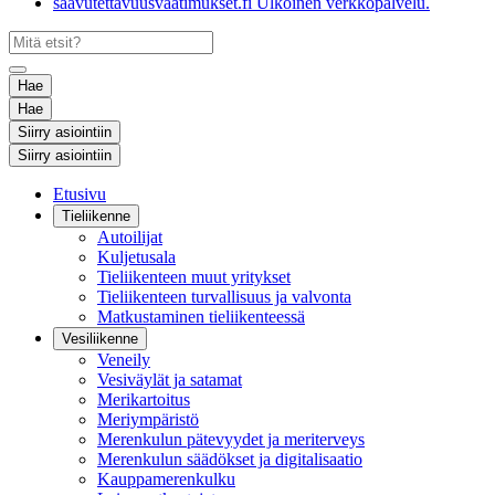
saavutettavuusvaatimukset.fi
Ulkoinen verkkopalvelu.
Hae
Hae
Siirry asiointiin
Siirry asiointiin
Etusivu
Tieliikenne
Autoilijat
Kuljetusala
Tieliikenteen muut yritykset
Tieliikenteen turvallisuus ja valvonta
Matkustaminen tieliikenteessä
Vesiliikenne
Veneily
Vesiväylät ja satamat
Merikartoitus
Meriympäristö
Merenkulun pätevyydet ja meriterveys
Merenkulun säädökset ja digitalisaatio
Kauppamerenkulku