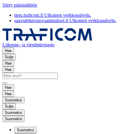
Siirry pääsisältöön
tieto.traficom.fi
Ulkoinen verkkopalvelu.
saavutettavuusvaatimukset.fi
Ulkoinen verkkopalvelu.
Liikenne- ja viestintävirasto
Hae
Sulje
Hae
Hae
Hae
Hae
Suomeksi
Sulje
Suomeksi
Suomeksi
Suomeksi