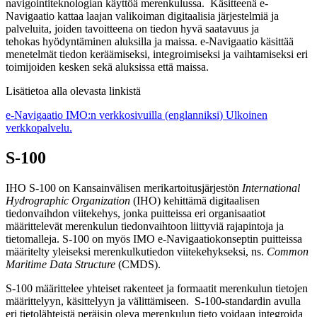
navigointiteknologian käyttöä merenkulussa. Käsitteenä e-
Navigaatio kattaa laajan valikoiman digitaalisia järjestelmiä ja
palveluita, joiden tavoitteena on tiedon hyvä saatavuus ja
tehokas hyödyntäminen aluksilla ja maissa. e-Navigaatio käsittää
menetelmät tiedon keräämiseksi, integroimiseksi ja vaihtamiseksi eri
toimijoiden kesken sekä aluksissa että maissa.
Lisätietoa alla olevasta linkistä
e-Navigaatio IMO:n verkkosivuilla (englanniksi)
Ulkoinen
verkkopalvelu.
S-100
IHO S-100 on Kansainvälisen merikartoitusjärjestön
International
Hydrographic Organization
(IHO) kehittämä digitaalisen
tiedonvaihdon viitekehys, jonka puitteissa eri organisaatiot
määrittelevät merenkulun tiedonvaihtoon liittyviä rajapintoja ja
tietomalleja. S-100 on myös IMO e-Navigaatiokonseptin puitteissa
määritelty yleiseksi merenkulkutiedon viitekehykseksi, ns.
Common
Maritime Data Structure
(CMDS).
S-100 määrittelee yhteiset rakenteet ja formaatit merenkulun tietojen
määrittelyyn, käsittelyyn ja välittämiseen. S-100-standardin avulla
eri tietolähteistä peräisin oleva merenkulun tieto voidaan integroida