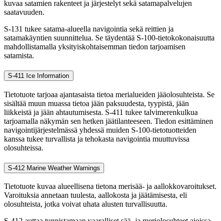
kuvaa satamien rakenteet ja järjestelyt sekä satamapalvelujen
saatavuuden.
S-131 tukee satama-alueella navigointia sekä reittien ja
satamakäyntien suunnittelua. Se täydentää S-100-tietokokonaisuutta
mahdollistamalla yksityiskohtaisemman tiedon tarjoamisen
satamista.
S-411 Ice Information
Tietotuote tarjoaa ajantasaista tietoa merialueiden jääolosuhteista. Se
sisältää muun muassa tietoa jään paksuudesta, tyypistä, jään
liikkeistä ja jään ahtautumisesta. S-411 tukee talvimerenkulkua
tarjoamalla näkymän sen hetken jäätilanteeseen. Tiedon esittäminen
navigointijärjestelmässä yhdessä muiden S-100-tietotuotteiden
kanssa tukee turvallista ja tehokasta navigointia muuttuvissa
olosuhteissa.
S-412 Marine Weather Warnings
Tietotuote kuvaa alueellisena tietona merisää- ja aallokkovaroitukset.
Varoituksia annetaan tuulesta, aallokosta ja jäätämisesta, eli
olosuhteista, jotka voivat uhata alusten turvallisuutta.
S-412 auttaa tunnistamaan vaaralliset sää- ja meriolosuhteet ajoissa.