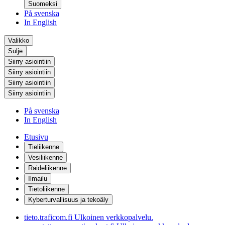
Suomeksi
På svenska
In English
Valikko
Sulje
Siirry asiointiin
Siirry asiointiin
Siirry asiointiin
Siirry asiointiin
På svenska
In English
Etusivu
Tieliikenne
Vesiliikenne
Raideliikenne
Ilmailu
Tietoliikenne
Kyberturvallisuus ja tekoäly
tieto.traficom.fi
Ulkoinen verkkopalvelu.