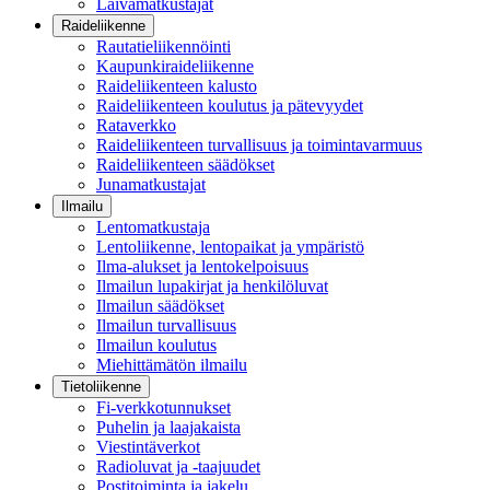
Laivamatkustajat
Raideliikenne
Rautatieliikennöinti
Kaupunkiraideliikenne
Raideliikenteen kalusto
Raideliikenteen koulutus ja pätevyydet
Rataverkko
Raideliikenteen turvallisuus ja toimintavarmuus
Raideliikenteen säädökset
Junamatkustajat
Ilmailu
Lentomatkustaja
Lentoliikenne, lentopaikat ja ympäristö
Ilma-alukset ja lentokelpoisuus
Ilmailun lupakirjat ja henkilöluvat
Ilmailun säädökset
Ilmailun turvallisuus
Ilmailun koulutus
Miehittämätön ilmailu
Tietoliikenne
Fi-verkkotunnukset
Puhelin ja laajakaista
Viestintäverkot
Radioluvat ja -taajuudet
Postitoiminta ja jakelu