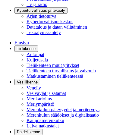
Tv ja radio
Kyberturvallisuus ja tekoäly
Arjen tietoturva
Kyberturvallisuuskeskus
Datatalous ja datan välittäminen
Tekoälyn sääntely
Etusivu
Tieliikenne
Autoilijat
Kuljetusala
Tieliikenteen muut yritykset
Tieliikenteen turvallisuus ja valvonta
Matkustaminen tieliikenteessä
Vesiliikenne
Veneily
Vesiväylät ja satamat
Merikartoitus
Meriympäristö
Merenkulun pätevyydet ja meriterveys
Merenkulun säädökset ja digitalisaatio
Kauppamerenkulku
Laivamatkustajat
Raideliikenne