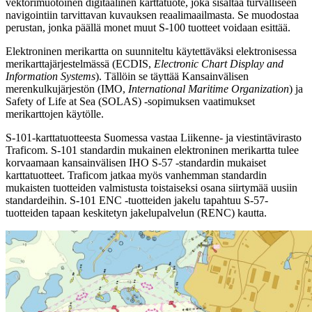
vektorimuotoinen digitaalinen karttatuote, joka sisältää turvalliseen
navigointiin tarvittavan kuvauksen reaalimaailmasta. Se muodostaa
perustan, jonka päällä monet muut S-100 tuotteet voidaan esittää.
Elektroninen merikartta on suunniteltu käytettäväksi elektronisessa
merikarttajärjestelmässä (ECDIS,
Electronic Chart Display and
Information Systems
). Tällöin se täyttää Kansainvälisen
merenkulkujärjestön (IMO,
International Maritime Organization
) ja
Safety of Life at Sea (SOLAS) -sopimuksen vaatimukset
merikarttojen käytölle.
S-101-karttatuotteesta Suomessa vastaa Liikenne- ja viestintävirasto
Traficom. S-101 standardin mukainen elektroninen merikartta tulee
korvaamaan kansainvälisen IHO S-57 -standardin mukaiset
karttatuotteet. Traficom jatkaa myös vanhemman standardin
mukaisten tuotteiden valmistusta toistaiseksi osana siirtymää uusiin
standardeihin. S-101 ENC -tuotteiden jakelu tapahtuu S-57-
tuotteiden tapaan keskitetyn jakelupalvelun (RENC) kautta.