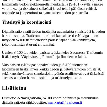
Esittämällä tiedon elektronisella merikartalla (S-101) käyttäjä näkee
varoitukset ja riskialueet selkeästi ja voi tehdä päätökset reitistä,
nopeudesta ja operoinnista ajantasaisen tiedon perusteella.
Yhteistyö ja koordinointi
Digitalisaatio vaatii tiedon tuottajilta uudenlaista yhteistyötä ja tiedon
harmonisointia. Traficom koordinoi kansallisesti e-Navigaatioon
liittyvien S-100 tietotuotteiden parissa tapahtuvaa kehitystyötä,
johon osallistuvat useat eri toimijat.
Uusien S-100 tuotteiden parissa työskentelee Suomessa Traficomin
lisäksi myös Väylävirasto, Fintraffic ja Ilmatieteen laitos.
Varsinaisten e-Navigaatiopalveluiden ja S-100 tuotteiden
tuottamisen lisäksi myös kaikki tiedon ja tietovarantojen omistajat,
sekä kansainväliseen standardointityöhön osallistuvat ovat tärkeässä
asemassa tiedon harmonisoinnin ja määrittelyn osalta.
Lisätietoa
Lisätietoa e-Navigaatiosta, S-100 koordinoinnista ja merenkulun
digitalisaatiosta sähköpostitse:
merikartat@traficom.fi