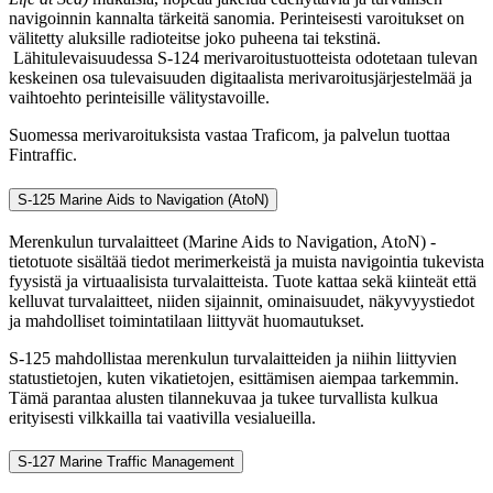
navigoinnin kannalta tärkeitä sanomia. Perinteisesti varoitukset on
välitetty aluksille radioteitse joko puheena tai tekstinä.
Lähitulevaisuudessa S-124 merivaroitustuotteista odotetaan tulevan
keskeinen osa tulevaisuuden digitaalista merivaroitusjärjestelmää ja
vaihtoehto perinteisille välitystavoille.
Suomessa merivaroituksista vastaa Traficom, ja palvelun tuottaa
Fintraffic.
S-125 Marine Aids to Navigation (AtoN)
Merenkulun turvalaitteet (Marine Aids to Navigation, AtoN) -
tietotuote sisältää tiedot merimerkeistä ja muista navigointia tukevista
fyysistä ja virtuaalisista turvalaitteista. Tuote kattaa sekä kiinteät että
kelluvat turvalaitteet, niiden sijainnit, ominaisuudet, näkyvyystiedot
ja mahdolliset toimintatilaan liittyvät huomautukset.
S-125 mahdollistaa merenkulun turvalaitteiden ja niihin liittyvien
statustietojen, kuten vikatietojen, esittämisen aiempaa tarkemmin.
Tämä parantaa alusten tilannekuvaa ja tukee turvallista kulkua
erityisesti vilkkailla tai vaativilla vesialueilla.
S-127 Marine Traffic Management