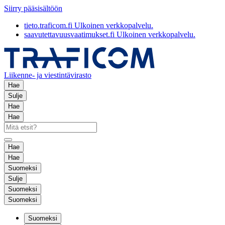
Siirry pääsisältöön
tieto.traficom.fi
Ulkoinen verkkopalvelu.
saavutettavuusvaatimukset.fi
Ulkoinen verkkopalvelu.
Liikenne- ja viestintävirasto
Hae
Sulje
Hae
Hae
Hae
Hae
Suomeksi
Sulje
Suomeksi
Suomeksi
Suomeksi