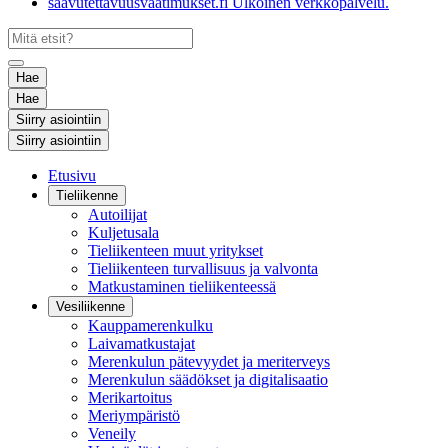
saavutettavuusvaatimukset.fi
Ulkoinen verkkopalvelu.
Hae
Hae
Siirry asiointiin
Siirry asiointiin
Etusivu
Tieliikenne
Autoilijat
Kuljetusala
Tieliikenteen muut yritykset
Tieliikenteen turvallisuus ja valvonta
Matkustaminen tieliikenteessä
Vesiliikenne
Kauppamerenkulku
Laivamatkustajat
Merenkulun pätevyydet ja meriterveys
Merenkulun säädökset ja digitalisaatio
Merikartoitus
Meriympäristö
Veneily