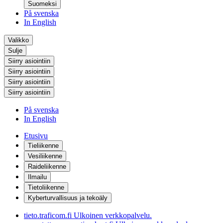
Suomeksi
På svenska
In English
Valikko
Sulje
Siirry asiointiin
Siirry asiointiin
Siirry asiointiin
Siirry asiointiin
På svenska
In English
Etusivu
Tieliikenne
Vesiliikenne
Raideliikenne
Ilmailu
Tietoliikenne
Kyberturvallisuus ja tekoäly
tieto.traficom.fi
Ulkoinen verkkopalvelu.