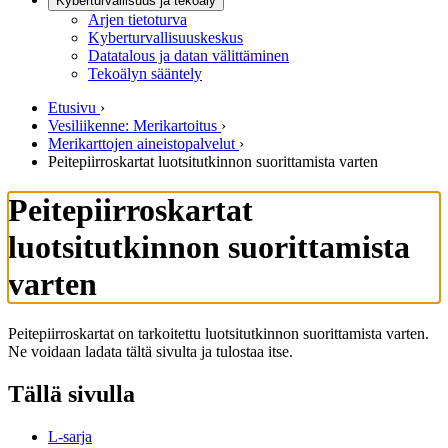
Kyberturvallisuus ja tekoäly
Arjen tietoturva
Kyberturvallisuuskeskus
Datatalous ja datan välittäminen
Tekoälyn sääntely
Etusivu
›
Vesiliikenne: Merikartoitus
›
Merikarttojen aineistopalvelut
›
Peitepiirroskartat luotsitutkinnon suorittamista varten
Peitepiirroskartat
luotsitutkinnon suorittamista
varten
Peitepiirroskartat on tarkoitettu luotsitutkinnon suorittamista varten.
Ne voidaan ladata tältä sivulta ja tulostaa itse.
Tällä sivulla
L-sarja