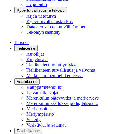
Tv ja radio
Kyberturvallisuus ja tekoäly
Arjen tietoturva
Kyberturvallisuuskeskus
Datatalous ja datan välittäminen
Tekoälyn sääntely
Etusivu
Tieliikenne
Autoilijat
Kuljetusala
Tieliikenteen muut yritykset
Tieliikenteen turvallisuus ja valvonta
Matkustaminen tieliikenteessä
Vesiliikenne
Kauppamerenkulku
Laivamatkustajat
Merenkulun pätevyydet ja meriterveys
Merenkulun säädökset ja digitalisaatio
Merikartoitus
Meriympäristö
Veneily
Vesiväylät ja satamat
Raideliikenne