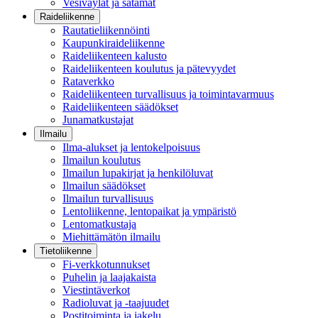
Vesiväylät ja satamat
Raideliikenne
Rautatieliikennöinti
Kaupunkiraideliikenne
Raideliikenteen kalusto
Raideliikenteen koulutus ja pätevyydet
Rataverkko
Raideliikenteen turvallisuus ja toimintavarmuus
Raideliikenteen säädökset
Junamatkustajat
Ilmailu
Ilma-alukset ja lentokelpoisuus
Ilmailun koulutus
Ilmailun lupakirjat ja henkilöluvat
Ilmailun säädökset
Ilmailun turvallisuus
Lentoliikenne, lentopaikat ja ympäristö
Lentomatkustaja
Miehittämätön ilmailu
Tietoliikenne
Fi-verkkotunnukset
Puhelin ja laajakaista
Viestintäverkot
Radioluvat ja -taajuudet
Postitoiminta ja jakelu