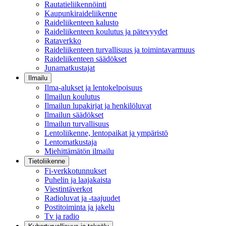
Rautatieliikennöinti
Kaupunkiraideliikenne
Raideliikenteen kalusto
Raideliikenteen koulutus ja pätevyydet
Rataverkko
Raideliikenteen turvallisuus ja toimintavarmuus
Raideliikenteen säädökset
Junamatkustajat
Ilmailu
Ilma-alukset ja lentokelpoisuus
Ilmailun koulutus
Ilmailun lupakirjat ja henkilöluvat
Ilmailun säädökset
Ilmailun turvallisuus
Lentoliikenne, lentopaikat ja ympäristö
Lentomatkustaja
Miehittämätön ilmailu
Tietoliikenne
Fi-verkkotunnukset
Puhelin ja laajakaista
Viestintäverkot
Radioluvat ja -taajuudet
Postitoiminta ja jakelu
Tv ja radio