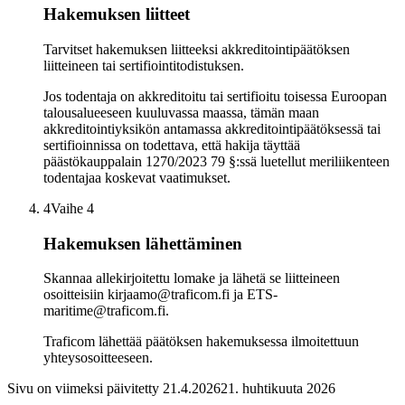
Hakemuksen liitteet
Tarvitset hakemuksen liitteeksi akkreditointipäätöksen
liitteineen tai sertifiointitodistuksen.
Jos todentaja on akkreditoitu tai sertifioitu toisessa Euroopan
talousalueeseen kuuluvassa maassa, tämän maan
akkreditointiyksikön antamassa akkreditointipäätöksessä tai
sertifioinnissa on todettava, että hakija täyttää
päästökauppalain 1270/2023 79 §:ssä luetellut meriliikenteen
todentajaa koskevat vaatimukset.
4
Vaihe 4
Hakemuksen lähettäminen
Skannaa allekirjoitettu lomake ja lähetä se liitteineen
osoitteisiin kirjaamo@traficom.fi ja ETS-
maritime@traficom.fi.
Traficom lähettää päätöksen hakemuksessa ilmoitettuun
yhteysosoitteeseen.
Sivu on viimeksi päivitetty
21.4.2026
21. huhtikuuta 2026