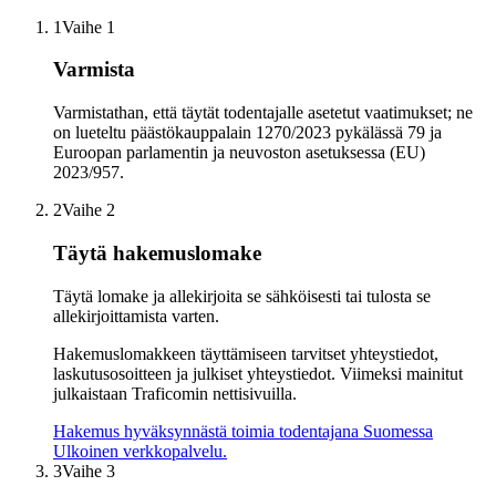
1
Vaihe 1
Varmista
Varmistathan, että täytät todentajalle asetetut vaatimukset; ne
on lueteltu päästökauppalain 1270/2023 pykälässä 79 ja
Euroopan parlamentin ja neuvoston asetuksessa (EU)
2023/957.
2
Vaihe 2
Täytä hakemuslomake
Täytä lomake ja allekirjoita se sähköisesti tai tulosta se
allekirjoittamista varten.
Hakemuslomakkeen täyttämiseen tarvitset yhteystiedot,
laskutusosoitteen ja julkiset yhteystiedot. Viimeksi mainitut
julkaistaan Traficomin nettisivuilla.
Hakemus hyväksynnästä toimia todentajana Suomessa
Ulkoinen verkkopalvelu.
3
Vaihe 3