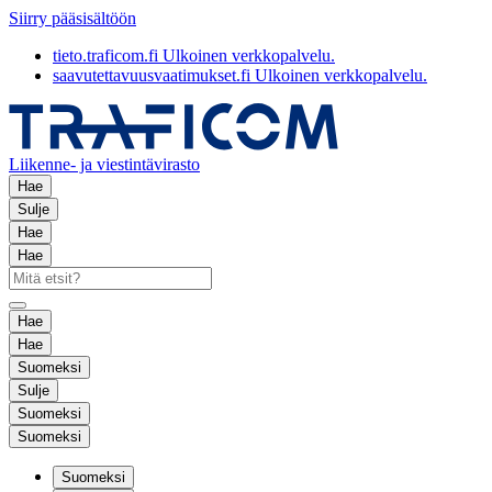
Siirry pääsisältöön
tieto.traficom.fi
Ulkoinen verkkopalvelu.
saavutettavuusvaatimukset.fi
Ulkoinen verkkopalvelu.
Liikenne- ja viestintävirasto
Hae
Sulje
Hae
Hae
Hae
Hae
Suomeksi
Sulje
Suomeksi
Suomeksi
Suomeksi