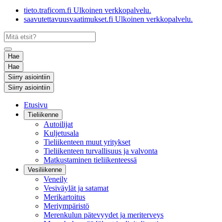
tieto.traficom.fi
Ulkoinen verkkopalvelu.
saavutettavuusvaatimukset.fi
Ulkoinen verkkopalvelu.
Hae
Hae
Siirry asiointiin
Siirry asiointiin
Etusivu
Tieliikenne
Autoilijat
Kuljetusala
Tieliikenteen muut yritykset
Tieliikenteen turvallisuus ja valvonta
Matkustaminen tieliikenteessä
Vesiliikenne
Veneily
Vesiväylät ja satamat
Merikartoitus
Meriympäristö
Merenkulun pätevyydet ja meriterveys