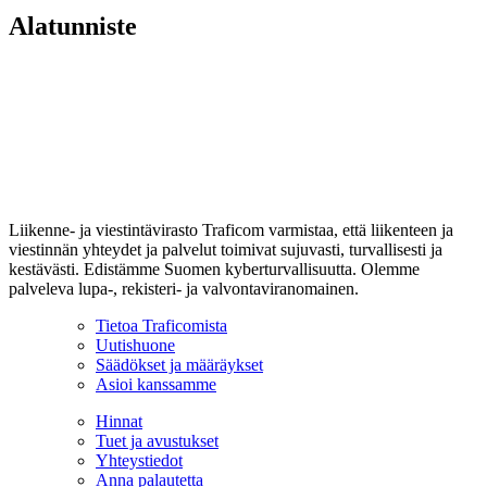
Alatunniste
Liikenne- ja viestintävirasto Traficom varmistaa, että liikenteen ja
viestinnän yhteydet ja palvelut toimivat sujuvasti, turvallisesti ja
kestävästi. Edistämme Suomen kyberturvallisuutta. Olemme
palveleva lupa-, rekisteri- ja valvontaviranomainen.
Tietoa Traficomista
Uutishuone
Säädökset ja määräykset
Asioi kanssamme
Hinnat
Tuet ja avustukset
Yhteystiedot
Anna palautetta