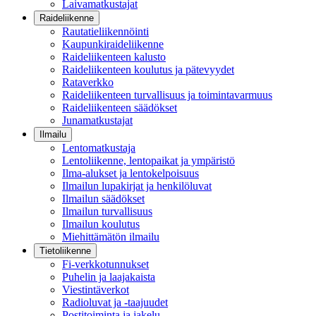
Laivamatkustajat
Raideliikenne
Rautatieliikennöinti
Kaupunkiraideliikenne
Raideliikenteen kalusto
Raideliikenteen koulutus ja pätevyydet
Rataverkko
Raideliikenteen turvallisuus ja toimintavarmuus
Raideliikenteen säädökset
Junamatkustajat
Ilmailu
Lentomatkustaja
Lentoliikenne, lentopaikat ja ympäristö
Ilma-alukset ja lentokelpoisuus
Ilmailun lupakirjat ja henkilöluvat
Ilmailun säädökset
Ilmailun turvallisuus
Ilmailun koulutus
Miehittämätön ilmailu
Tietoliikenne
Fi-verkkotunnukset
Puhelin ja laajakaista
Viestintäverkot
Radioluvat ja -taajuudet
Postitoiminta ja jakelu