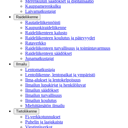
Merenkulun säädökset ja digitalisaatio
Kauppamerenkulku
Laivamatkustajat
Raideliikenne
Rautatieliikennöinti
Kaupunkiraideliikenne
Raideliikenteen kalusto
Raideliikenteen koulutus ja pätevyydet
Rataverkko
Raideliikenteen turvallisuus ja toimintavarmuus
Raideliikenteen säädökset
Junamatkustajat
Ilmailu
Lentomatkustaja
Lentoliikenne, lentopaikat ja ympäristö
Ilma-alukset ja lentokelpoisuus
Ilmailun lupakirjat ja henkilöluvat
Ilmailun säädökset
Ilmailun turvallisuus
Ilmailun koulutus
Miehittämätön ilmailu
Tietoliikenne
Fi-verkkotunnukset
Puhelin ja laajakaista
Viestintäverkot