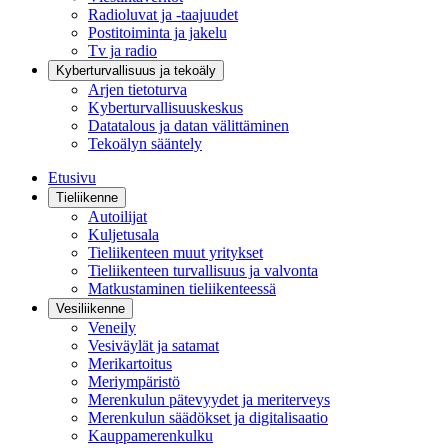
Radioluvat ja -taajuudet
Postitoiminta ja jakelu
Tv ja radio
Kyberturvallisuus ja tekoäly
Arjen tietoturva
Kyberturvallisuuskeskus
Datatalous ja datan välittäminen
Tekoälyn sääntely
Etusivu
Tieliikenne
Autoilijat
Kuljetusala
Tieliikenteen muut yritykset
Tieliikenteen turvallisuus ja valvonta
Matkustaminen tieliikenteessä
Vesiliikenne
Veneily
Vesiväylät ja satamat
Merikartoitus
Meriympäristö
Merenkulun pätevyydet ja meriterveys
Merenkulun säädökset ja digitalisaatio
Kauppamerenkulku