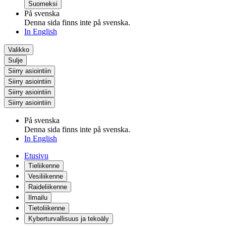
Suomeksi
På svenska
Denna sida finns inte på svenska.
In English
Valikko
Sulje
Siirry asiointiin
Siirry asiointiin
Siirry asiointiin
Siirry asiointiin
På svenska
Denna sida finns inte på svenska.
In English
Etusivu
Tieliikenne
Vesiliikenne
Raideliikenne
Ilmailu
Tietoliikenne
Kyberturvallisuus ja tekoäly