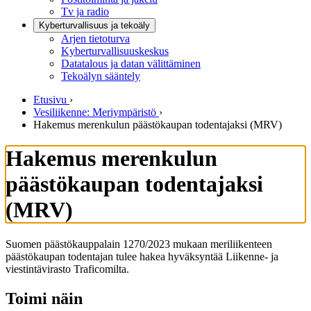
Tv ja radio
Kyberturvallisuus ja tekoäly
Arjen tietoturva
Kyberturvallisuuskeskus
Datatalous ja datan välittäminen
Tekoälyn sääntely
Etusivu
›
Vesiliikenne: Meriympäristö
›
Hakemus merenkulun päästökaupan todentajaksi (MRV)
Hakemus merenkulun
päästökaupan todentajaksi
(MRV)
Suomen päästökauppalain 1270/2023 mukaan meriliikenteen
päästökaupan todentajan tulee hakea hyväksyntää Liikenne- ja
viestintävirasto Traficomilta.
Toimi näin