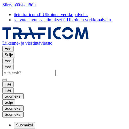
Siirry pääsisältöön
tieto.traficom.fi
Ulkoinen verkkopalvelu.
saavutettavuusvaatimukset.fi
Ulkoinen verkkopalvelu.
Liikenne- ja viestintävirasto
Hae
Sulje
Hae
Hae
Hae
Hae
Suomeksi
Sulje
Suomeksi
Suomeksi
Suomeksi