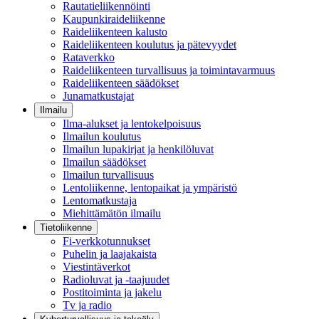
Rautatieliikennöinti
Kaupunkiraideliikenne
Raideliikenteen kalusto
Raideliikenteen koulutus ja pätevyydet
Rataverkko
Raideliikenteen turvallisuus ja toimintavarmuus
Raideliikenteen säädökset
Junamatkustajat
Ilmailu
Ilma-alukset ja lentokelpoisuus
Ilmailun koulutus
Ilmailun lupakirjat ja henkilöluvat
Ilmailun säädökset
Ilmailun turvallisuus
Lentoliikenne, lentopaikat ja ympäristö
Lentomatkustaja
Miehittämätön ilmailu
Tietoliikenne
Fi-verkkotunnukset
Puhelin ja laajakaista
Viestintäverkot
Radioluvat ja -taajuudet
Postitoiminta ja jakelu
Tv ja radio