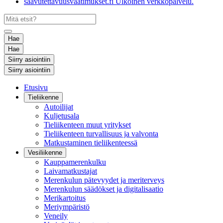
saavutettavuusvaatimukset.fi
Ulkoinen verkkopalvelu.
Hae
Hae
Siirry asiointiin
Siirry asiointiin
Etusivu
Tieliikenne
Autoilijat
Kuljetusala
Tieliikenteen muut yritykset
Tieliikenteen turvallisuus ja valvonta
Matkustaminen tieliikenteessä
Vesiliikenne
Kauppamerenkulku
Laivamatkustajat
Merenkulun pätevyydet ja meriterveys
Merenkulun säädökset ja digitalisaatio
Merikartoitus
Meriympäristö
Veneily