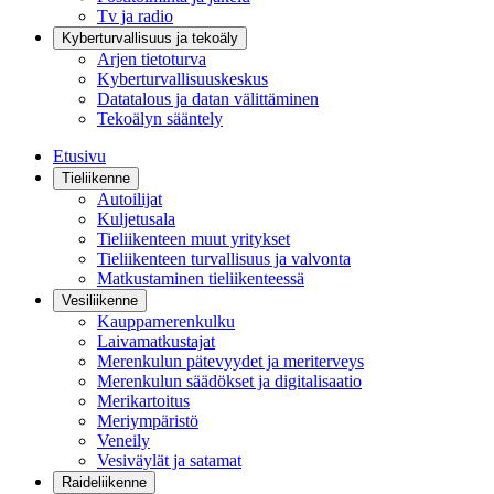
Tv ja radio
Kyberturvallisuus ja tekoäly
Arjen tietoturva
Kyberturvallisuuskeskus
Datatalous ja datan välittäminen
Tekoälyn sääntely
Etusivu
Tieliikenne
Autoilijat
Kuljetusala
Tieliikenteen muut yritykset
Tieliikenteen turvallisuus ja valvonta
Matkustaminen tieliikenteessä
Vesiliikenne
Kauppamerenkulku
Laivamatkustajat
Merenkulun pätevyydet ja meriterveys
Merenkulun säädökset ja digitalisaatio
Merikartoitus
Meriympäristö
Veneily
Vesiväylät ja satamat
Raideliikenne