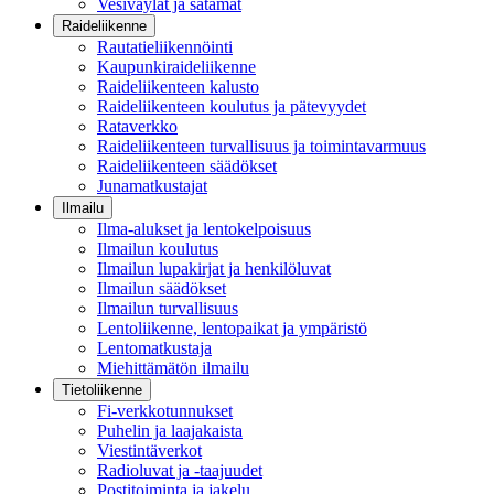
Vesiväylät ja satamat
Raideliikenne
Rautatieliikennöinti
Kaupunkiraideliikenne
Raideliikenteen kalusto
Raideliikenteen koulutus ja pätevyydet
Rataverkko
Raideliikenteen turvallisuus ja toimintavarmuus
Raideliikenteen säädökset
Junamatkustajat
Ilmailu
Ilma-alukset ja lentokelpoisuus
Ilmailun koulutus
Ilmailun lupakirjat ja henkilöluvat
Ilmailun säädökset
Ilmailun turvallisuus
Lentoliikenne, lentopaikat ja ympäristö
Lentomatkustaja
Miehittämätön ilmailu
Tietoliikenne
Fi-verkkotunnukset
Puhelin ja laajakaista
Viestintäverkot
Radioluvat ja -taajuudet
Postitoiminta ja jakelu