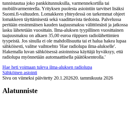
tunnistautua joko pankkitunnuksilla, varmennekortilla tai
mobiilivarmenteella. Yrityksen puolesta asiointiin tarvitset lisäksi
Suomi.fi-valtuuden. Lomakkeen yhteydessä on tarkemmat ohjeet
lomakkeen täyttämisestä sekä vaadittavista tiedoista. Palvelussa
peritään ensimmäisen kauden taajuusmaksu välittömästi ja jatkossa
lasku lähetetään vuosittain. Ilma-aluksen tyypillinen vuosittainen
taajuusmaksu on alkaen 35,00 euroa riippuen radiolähettimien
tyypeistä. Jos sinulla ei ole mahdollisuutta tai et halua hakea lupaa
sähköisesti, valitse vaihtoehto 'Hae radiolupa ilma-alukselle'.
Hakemalla luvan sähköisessä asioinnissa käyttäjä hyväksyy, että
radiolupa myönnetään automaattisella päätöksenteolla.'
Hae heti voimaan tuleva ilma-aluksen radiolupa
Sähköinen asiointi
Sivu on viimeksi päivitetty
20.1.2026
20. tammikuuta 2026
Alatunniste