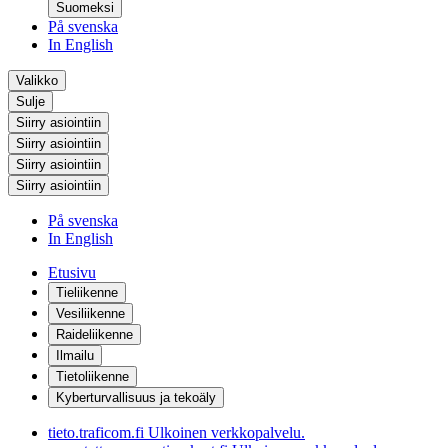
Suomeksi
På svenska
In English
Valikko
Sulje
Siirry asiointiin
Siirry asiointiin
Siirry asiointiin
Siirry asiointiin
På svenska
In English
Etusivu
Tieliikenne
Vesiliikenne
Raideliikenne
Ilmailu
Tietoliikenne
Kyberturvallisuus ja tekoäly
tieto.traficom.fi
Ulkoinen verkkopalvelu.