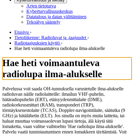
Kyberturvallisuus ja tekoäly
Arjen tietoturva
Kyberturvallisuuskeskus
Datatalous ja datan välittäminen
Tekoälyn sääntely
Etusivu
›
Tietoliikenne: Radioluvat ja -taajuudet
›
Radiotaajuuksien käyttö
›
Hae heti voimaantuleva radiolupa ilma-alukselle
Hae heti voimaantuleva
radiolupa ilma-alukselle
Palvelussa voit saada OH-tunnuksella varustetulle ilma-alukselle
radioluvan näille radiolaitteille: ilmailun VHF-puhelin,
hätäradiopuhelin (ERT), etäisyydenmittalaite (DME),
radiokorkeusmittari (RAM), transponderi (TRP),
törmäyksenestolaite (TCAS), Doppler-navigointilaite, säätutka (9
GHz) ja hätälähetin (ELT). Jos sinulla on myös muita laitteita, tai
haluat muuttaa voimassaolevan lupasi tietoja, älä käytä tätä
lomaketta, vaan valitse vaihtoehto 'Hae radiolupa ilma-alukselle'.
Palvelu vaatii tunnistautumisen ennen lomakkeen täyttämistä. Voit