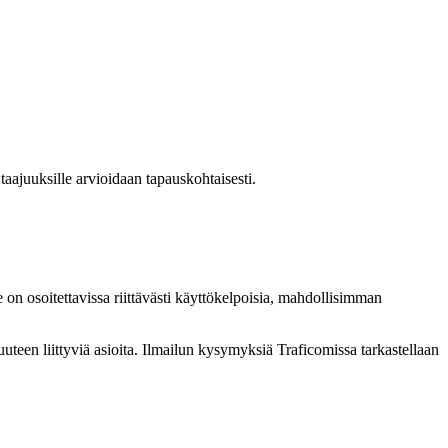
aajuuksille arvioidaan tapauskohtaisesti.
 on osoitettavissa riittävästi käyttökelpoisia, mahdollisimman
vuuteen liittyviä asioita. Ilmailun kysymyksiä Traficomissa tarkastellaan