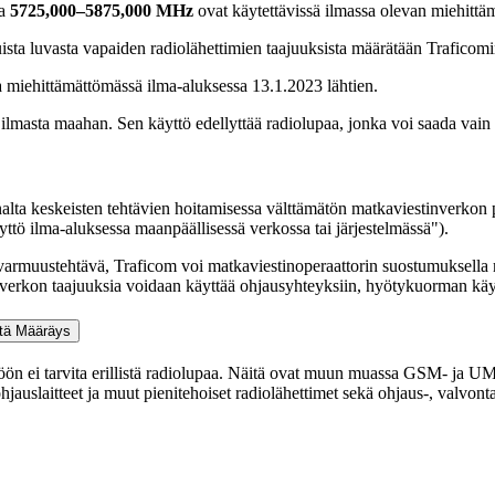
a
5725,000–5875,000 MHz
ovat käytettävissä ilmassa olevan miehittä
ista luvasta vapaiden radiolähettimien taajuuksista määrätään Trafico
ua miehittämättömässä ilma-aluksessa 13.1.2023 lähtien.
 ilmasta maahan. Sen käyttö edellyttää radiolupaa, jonka voi saada vain
ta keskeisten tehtävien hoitamisessa välttämätön matkaviestinverkon pää
ttö ilma-aluksessa maanpäällisessä verkossa tai järjestelmässä").
tovarmuustehtävä, Traficom voi matkaviestinoperaattorin suostumuksell
verkon taajuuksia voidaan käyttää ohjausyhteyksiin, hyötykuorman käyt
stä
Määräys
käyttöön ei tarvita erillistä radiolupaa. Näitä ovat muun muassa GSM- 
jauslaitteet ja muut pienitehoiset radiolähettimet sekä ohjaus-, valvonta-