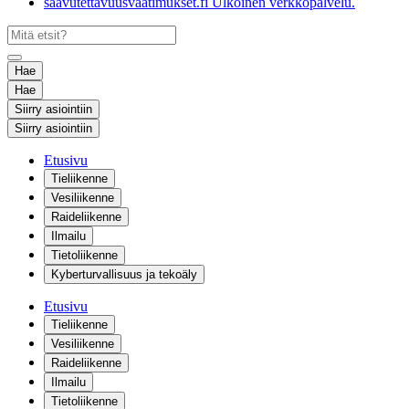
saavutettavuusvaatimukset.fi
Ulkoinen verkkopalvelu.
Hae
Hae
Siirry asiointiin
Siirry asiointiin
Etusivu
Tieliikenne
Vesiliikenne
Raideliikenne
Ilmailu
Tietoliikenne
Kyberturvallisuus ja tekoäly
Etusivu
Tieliikenne
Vesiliikenne
Raideliikenne
Ilmailu
Tietoliikenne