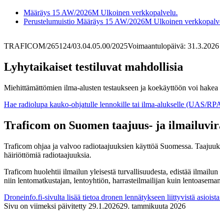
Määräys 15 AW/2026M
Ulkoinen verkkopalvelu.
Perustelumuistio Määräys 15 AW/2026M
Ulkoinen verkkopalv
TRAFICOM/265124/03.04.05.00/2025
Voimaantulopäivä: 31.3.2026
Lyhytaikaiset testiluvat mahdollisia
Miehittämättömien ilma-alusten testaukseen ja koekäyttöön voi hakea ly
Hae radiolupa kauko-ohjatulle lennokille tai ilma-alukselle (UAS/RPA
Traficom on Suomen taajuus- ja ilmailuv
Traficom ohjaa ja valvoo radiotaajuuksien käyttöä Suomessa. Taajuuksie
häiriöttömiä radiotaajuuksia.
Traficom huolehtii ilmailun yleisestä turvallisuudesta, edistää ilmailun
niin lentomatkustajan, lentoyhtiön, harrasteilmailijan kuin lentoaseman
Droneinfo.fi-sivulta lisää tietoa dronen lennätykseen liittyvistä asioista
Sivu on viimeksi päivitetty
29.1.2026
29. tammikuuta 2026