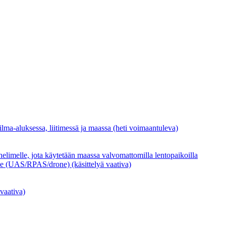
lma-aluksessa, liitimessä ja maassa (heti voimaantuleva)
limelle, jota käytetään maassa valvomattomilla lentopaikoilla
lle (UAS/RPAS/drone) (käsittelyä vaativa)
 vaativa)