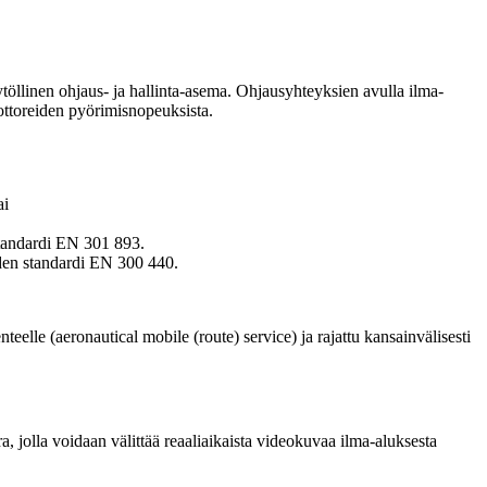
töllinen ohjaus- ja hallinta-asema. Ohjausyhteyksien avulla ilma-
oottoreiden pyörimisnopeuksista.
ai
 standardi EN 301 893.
iden standardi EN 300 440.
nteelle (aeronautical mobile (route) service) ja rajattu kansainvälisesti
a, jolla voidaan välittää reaaliaikaista videokuvaa ilma-aluksesta