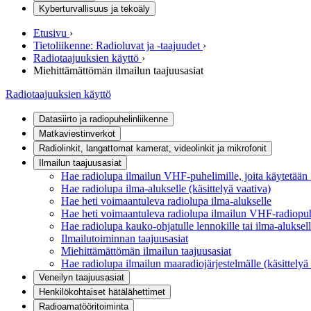
Kyberturvallisuus ja tekoäly
Etusivu
›
Tietoliikenne: Radioluvat ja -taajuudet
›
Radiotaajuuksien käyttö
›
Miehittämättömän ilmailun taajuusasiat
Radiotaajuuksien käyttö
Datasiirto ja radiopuhelinliikenne
Matkaviestinverkot
Radiolinkit, langattomat kamerat, videolinkit ja mikrofonit
Ilmailun taajuusasiat
Hae radiolupa ilmailun VHF-puhelimille, joita käytetään i
Hae radiolupa ilma-alukselle (käsittelyä vaativa)
Hae heti voimaantuleva radiolupa ilma-alukselle
Hae heti voimaantuleva radiolupa ilmailun VHF-radiopuhe
Hae radiolupa kauko-ohjatulle lennokille tai ilma-alukse
Ilmailutoiminnan taajuusasiat
Miehittämättömän ilmailun taajuusasiat
Hae radiolupa ilmailun maaradiojärjestelmälle (käsittelyä
Veneilyn taajuusasiat
Henkilökohtaiset hätälähettimet
Radioamatööritoiminta