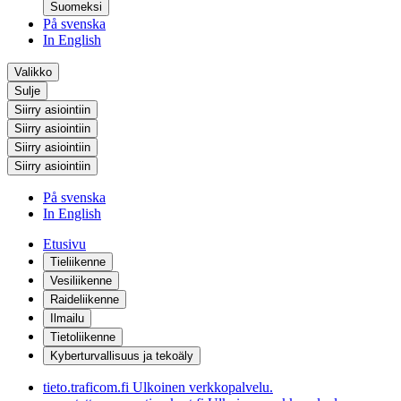
Suomeksi
På svenska
In English
Valikko
Sulje
Siirry asiointiin
Siirry asiointiin
Siirry asiointiin
Siirry asiointiin
På svenska
In English
Etusivu
Tieliikenne
Vesiliikenne
Raideliikenne
Ilmailu
Tietoliikenne
Kyberturvallisuus ja tekoäly
tieto.traficom.fi
Ulkoinen verkkopalvelu.