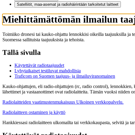
Satelliitit, maa-asemat ja radiohäirintään tarkoitetut laitteet
Miehittämättömän ilmailun taaj
Toimiiko dronesi tai kauko-ohjattu lennokkisi oikeilla taajuuksilla ja t
Suomessa sallituista taajuuksista ja tehoista.
Tällä sivulla
Käytettävät radiotaajuudet
Lyhytaikaiset testiluvat mahdollisia
Traficom on Suomen taajuus- ja ilmailuviranomainen
Kauko-ohjattujen, eli radio-ohjattujen (rc, radio control), lennokkien
lähettimet ja vastaanottimet ovat radiolaitteita. Tämän vuoksi niiden on 
Radiolaitteiden vaatimustenmukaisuus
Ulkoinen verkkopalvelu.
Radiolaitteen ostaminen ja käyttö
Hankkiessasi radiolaitteen ulkomailta tai verkkokaupasta, selvitä ja t