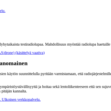
elu.
hytaikaista testiradiolupaa. Mahdollisuus myöntää radiolupa haetuille t
S/drone) (käsittelyä vaativa)
iranomainen
n käytön suunnittelulla pyritään varmistamaan, että radiojärjestelmille
 ympäristöystävällisyyttä ja hoitaa sekä lentoliikenteeseen että sen suju
 pitäjän kannalta.
.
Ulkoinen verkkopalvelu.