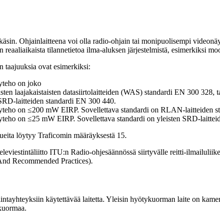
käsin. Ohjainlaitteena voi olla radio-ohjain tai monipuolisempi videonäy
reaaliaikaista tilannetietoa ilma-aluksen järjestelmistä, esimerkiksi m
n taajuuksia ovat esimerkiksi:
ilyteho on joko
ten laajakaistaisten datasiirtolaitteiden (WAS) standardi EN 300 328, t
 SRD-laitteiden standardi EN 300 440.
teilyteho on ≤200 mW EIRP. Sovellettava standardi on RLAN-laitteiden
teilyteho on ≤25 mW EIRP. Sovellettava standardi on yleisten SRD-laitte
ueita löytyy Traficomin määräyksestä 15.
eviestintäliitto ITU:n Radio-ohjesäännössä siirtyvälle reitti-ilmailuliike
s And Recommended Practices).
intayhteyksiin käytettävää laitetta. Yleisin hyötykuorman laite on kamer
ykuormaa.