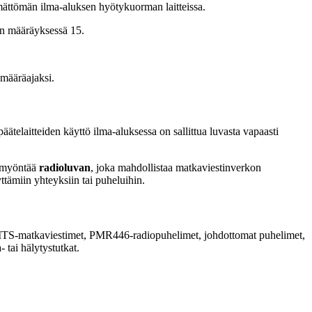
mättömän ilma-aluksen hyötykuorman laitteissa.
min määräyksessä 15.
 määräajaksi.
telaitteiden käyttö ilma-aluksessa on sallittua luvasta vapaasti
a myöntää
radioluvan
, joka mahdollistaa matkaviestinverkon
tämiin yhteyksiin tai puheluihin.
ja UMTS-matkaviestimet, PMR446-radiopuhelimet, johdottomat puhelimet,
 tai hälytystutkat.