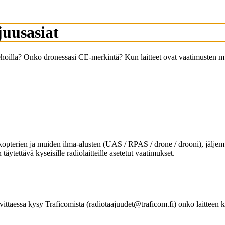
uusasiat
ehoilla? Onko dronessasi CE-merkintä? Kun laitteet ovat vaatimusten mukai
, kopterien ja muiden ilma-alusten (UAS / RPAS / drone / drooni), jäljem
täytettävä kyseisille radiolaitteille asetetut vaatimukset.
arvittaessa kysy Traficomista (radiotaajuudet@traficom.fi) onko laitteen