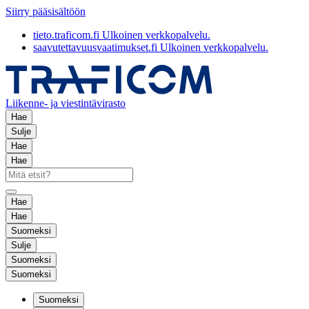
Siirry pääsisältöön
tieto.traficom.fi
Ulkoinen verkkopalvelu.
saavutettavuusvaatimukset.fi
Ulkoinen verkkopalvelu.
Liikenne- ja viestintävirasto
Hae
Sulje
Hae
Hae
Hae
Hae
Suomeksi
Sulje
Suomeksi
Suomeksi
Suomeksi