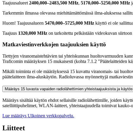
Taajuusalueet
2400,000–2483,500 MHz
,
5170,000–5250,000 MHz
j
Tarkemmin ilmassa olevassa miehittämättömässä ilma-aluksessa sallitu
Huom! Taajuusalueen
5470,000–5725,000 MHz
käyttö ei ole sallitt
Taajuus
1320,000 MHz
on tarkoitettu pelkästään videokuvan siirtoon
Matkaviestinverkkojen taajuuksien käyttö
Tiettyjen viranomaistehtävien tai yhteiskunnan huoltovarmuuden kannal
Traficomin määräyksen 15 mukaisesti (kohta 7.1.2 "Päätelaitteiden käy
Mikäli toiminta ei ole määräyksessä 15 kuvattu viranomais- tai huol
päätelaitteen ilma-aluskäytön. Radioluvassa myönnettyjä matkaviestin
Määräys 15 luvasta vapaiden radiolähettimien yhteistaajuuksista ja käytö
Määräys sisältää käytön ehdot sellaisille radiolähettimille, joiden 
satelliittipuhelimet, WLAN-laitteet, yhteistaajuudella toimivat kauko-oh
Lue määräys
Ulkoinen verkkopalvelu.
Liitteet