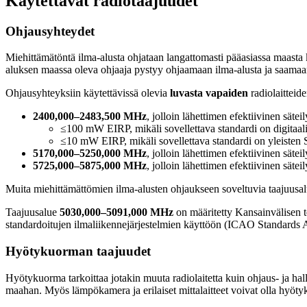
Käytettävät radiotaajuudet
Ohjausyhteydet
Miehittämätöntä ilma-alusta ohjataan langattomasti pääasiassa maasta 
aluksen maassa oleva ohjaaja pystyy ohjaamaan ilma-alusta ja saamaan 
Ohjausyhteyksiin käytettävissä olevia
luvasta vapaiden
radiolaitteide
2400,000–2483,500 MHz
, jolloin lähettimen efektiivinen säte
≤100 mW EIRP, mikäli sovellettava standardi on digitaalis
≤10 mW EIRP, mikäli sovellettava standardi on yleisten
5170,000–5250,000 MHz
, jolloin lähettimen efektiivinen sä
5725,000–5875,000 MHz
, jolloin lähettimen efektiivinen sä
Muita miehittämättömien ilma-alusten ohjaukseen soveltuvia taajuusal
Taajuusalue
5030,000–5091,000 MHz
on määritetty Kansainvälisen tel
standardoitujen ilmaliikennejärjestelmien käyttöön (ICAO Standard
Hyötykuorman taajuudet
Hyötykuorma tarkoittaa jotakin muuta radiolaitetta kuin ohjaus- ja hall
maahan. Myös lämpökamera ja erilaiset mittalaitteet voivat olla hyöt