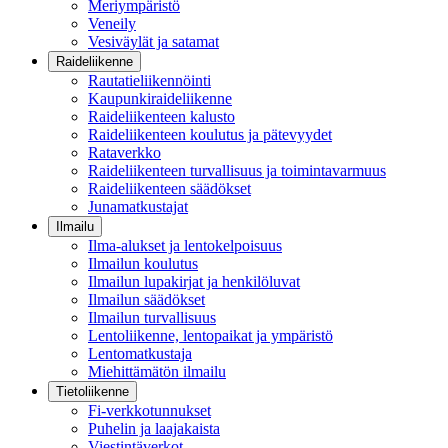
Meriympäristö
Veneily
Vesiväylät ja satamat
Raideliikenne
Rautatieliikennöinti
Kaupunkiraideliikenne
Raideliikenteen kalusto
Raideliikenteen koulutus ja pätevyydet
Rataverkko
Raideliikenteen turvallisuus ja toimintavarmuus
Raideliikenteen säädökset
Junamatkustajat
Ilmailu
Ilma-alukset ja lentokelpoisuus
Ilmailun koulutus
Ilmailun lupakirjat ja henkilöluvat
Ilmailun säädökset
Ilmailun turvallisuus
Lentoliikenne, lentopaikat ja ympäristö
Lentomatkustaja
Miehittämätön ilmailu
Tietoliikenne
Fi-verkkotunnukset
Puhelin ja laajakaista
Viestintäverkot