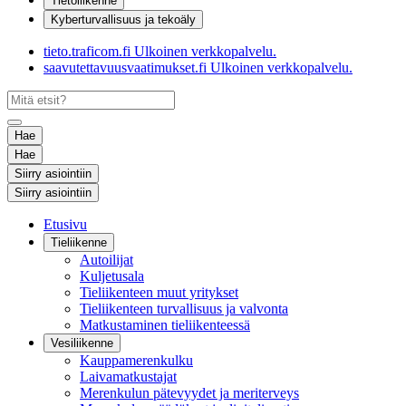
Tietoliikenne
Kyberturvallisuus ja tekoäly
tieto.traficom.fi
Ulkoinen verkkopalvelu.
saavutettavuusvaatimukset.fi
Ulkoinen verkkopalvelu.
Hae
Hae
Siirry asiointiin
Siirry asiointiin
Etusivu
Tieliikenne
Autoilijat
Kuljetusala
Tieliikenteen muut yritykset
Tieliikenteen turvallisuus ja valvonta
Matkustaminen tieliikenteessä
Vesiliikenne
Kauppamerenkulku
Laivamatkustajat
Merenkulun pätevyydet ja meriterveys