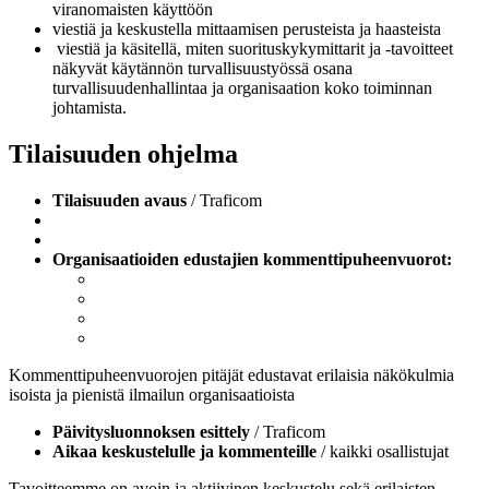
viranomaisten käyttöön
viestiä ja keskustella mittaamisen perusteista ja haasteista
viestiä ja käsitellä, miten suorituskykymittarit ja -tavoitteet
näkyvät käytännön turvallisuustyössä osana
turvallisuudenhallintaa ja organisaation koko toiminnan
johtamista.
Tilaisuuden ohjelma
Tilaisuuden avaus
/ Traficom
Organisaatioiden edustajien kommenttipuheenvuorot:
Kommenttipuheenvuorojen pitäjät edustavat erilaisia näkökulmia
isoista ja pienistä ilmailun organisaatioista
Päivitysluonnoksen esittely
/ Traficom
Aikaa keskustelulle ja kommenteille
/ kaikki osallistujat
Tavoitteemme on avoin ja aktiivinen keskustelu sekä erilaisten