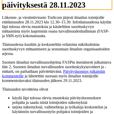
päivityksestä 28.11.2023
Liikenne- ja viestintävirasto Traficom järjesti ilmailun toimijoille
etätilaisuuden 28.11.2023 klo 12.30–15.30. Infotilaisuudessa käytiin
läpi tulossa olevia muutoksia ja käsiteltiinn suorituskyvyn
mittaamista myös laajemmin osana turvallisuudenhallinnan (FASP-
ja SMS-työ) kokonaisuutta.
Tilaisuudessa kuultiin ja keskusteltiin erilaisista näkökulmista
suorituskyvyn mittaamiseen ja seurantaan ilmailun organisaatioiden
arjessa.
Suomen ilmailun turvallisuusohjelma FASPin itsenäisesti julkaistava
liite 2, Suomen ilmailun turvallisuuden suorituskykytavoitteet ja -
mittarit, on parhaillaan päivitettävänä.
Päivitysluonnos julkaistiin
kommenteille
ja lähetettiin suoraan myös ilmailun toimijoille
kommentoitavaksi tilaisuuden jälkeen 29.11.2023.
Tilaisuuden tavoitteina olivat
käydä läpi tulossa olevia muutoksia päivitysluonnoksen
pohjalta ja saada niistä toimijoiden näkemyksiä
tarjota näkemyksiä, vaihtoehtoja ja työkaluja keskustelun ja
käytännön turvallisuustyön pohjaksi toimijoiden ja