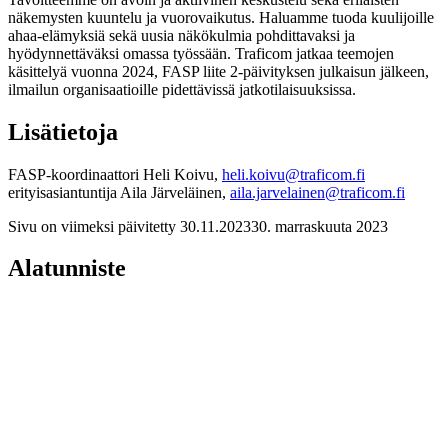
näkemysten kuuntelu ja vuorovaikutus. Haluamme tuoda kuulijoille
ahaa-elämyksiä sekä uusia näkökulmia pohdittavaksi ja
hyödynnettäväksi omassa työssään. Traficom jatkaa teemojen
käsittelyä vuonna 2024, FASP liite 2-päivityksen julkaisun jälkeen,
ilmailun organisaatioille pidettävissä jatkotilaisuuksissa.
Lisätietoja
FASP-koordinaattori Heli Koivu,
heli.koivu@traficom.fi
erityisasiantuntija Aila Järveläinen,
aila.jarvelainen@traficom.fi
Sivu on viimeksi päivitetty
30.11.2023
30. marraskuuta 2023
Alatunniste