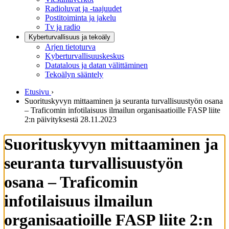
Radioluvat ja -taajuudet
Postitoiminta ja jakelu
Tv ja radio
Kyberturvallisuus ja tekoäly
Arjen tietoturva
Kyberturvallisuuskeskus
Datatalous ja datan välittäminen
Tekoälyn sääntely
Etusivu
›
Suorituskyvyn mittaaminen ja seuranta turvallisuustyön osana
– Traficomin infotilaisuus ilmailun organisaatioille FASP liite
2:n päivityksestä 28.11.2023
Suorituskyvyn mittaaminen ja
seuranta turvallisuustyön
osana – Traficomin
infotilaisuus ilmailun
organisaatioille FASP liite 2:n