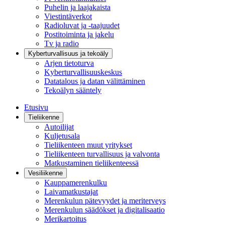
Puhelin ja laajakaista
Viestintäverkot
Radioluvat ja -taajuudet
Postitoiminta ja jakelu
Tv ja radio
Kyberturvallisuus ja tekoäly
Arjen tietoturva
Kyberturvallisuuskeskus
Datatalous ja datan välittäminen
Tekoälyn sääntely
Etusivu
Tieliikenne
Autoilijat
Kuljetusala
Tieliikenteen muut yritykset
Tieliikenteen turvallisuus ja valvonta
Matkustaminen tieliikenteessä
Vesiliikenne
Kauppamerenkulku
Laivamatkustajat
Merenkulun pätevyydet ja meriterveys
Merenkulun säädökset ja digitalisaatio
Merikartoitus