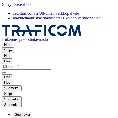
Siirry pääsisältöön
tieto.traficom.fi
Ulkoinen verkkopalvelu.
saavutettavuusvaatimukset.fi
Ulkoinen verkkopalvelu.
Liikenne- ja viestintävirasto
Hae
Sulje
Hae
Hae
Hae
Hae
Suomeksi
Sulje
Suomeksi
Suomeksi
Suomeksi