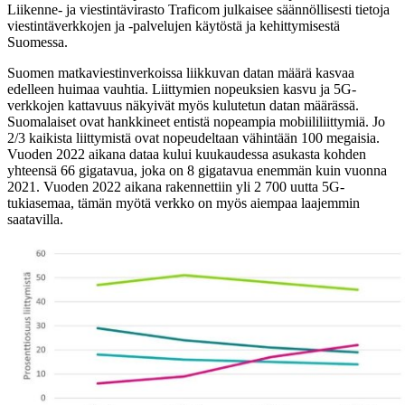
Liikenne- ja viestintävirasto Traficom julkaisee säännöllisesti tietoja
viestintäverkkojen ja -palvelujen käytöstä ja kehittymisestä
Suomessa.
Suomen matkaviestinverkoissa liikkuvan datan määrä kasvaa
edelleen huimaa vauhtia. Liittymien nopeuksien kasvu ja 5G-
verkkojen kattavuus näkyivät myös kulutetun datan määrässä.
Suomalaiset ovat hankkineet entistä nopeampia mobiililiittymiä. Jo
2/3 kaikista liittymistä ovat nopeudeltaan vähintään 100 megaisia.
Vuoden 2022 aikana dataa kului kuukaudessa asukasta kohden
yhteensä 66 gigatavua, joka on 8 gigatavua enemmän kuin vuonna
2021. Vuoden 2022 aikana rakennettiin yli 2 700 uutta 5G-
tukiasemaa, tämän myötä verkko on myös aiempaa laajemmin
saatavilla.