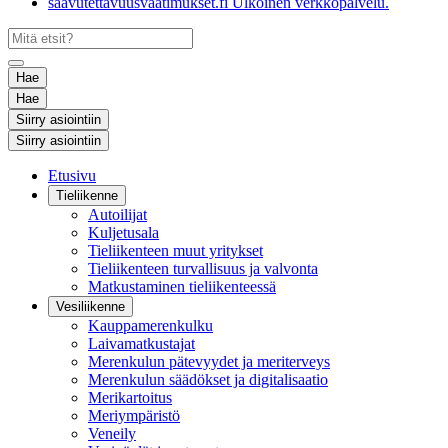
saavutettavuusvaatimukset.fi
Ulkoinen verkkopalvelu.
Hae
Hae
Siirry asiointiin
Siirry asiointiin
Etusivu
Tieliikenne
Autoilijat
Kuljetusala
Tieliikenteen muut yritykset
Tieliikenteen turvallisuus ja valvonta
Matkustaminen tieliikenteessä
Vesiliikenne
Kauppamerenkulku
Laivamatkustajat
Merenkulun pätevyydet ja meriterveys
Merenkulun säädökset ja digitalisaatio
Merikartoitus
Meriympäristö
Veneily