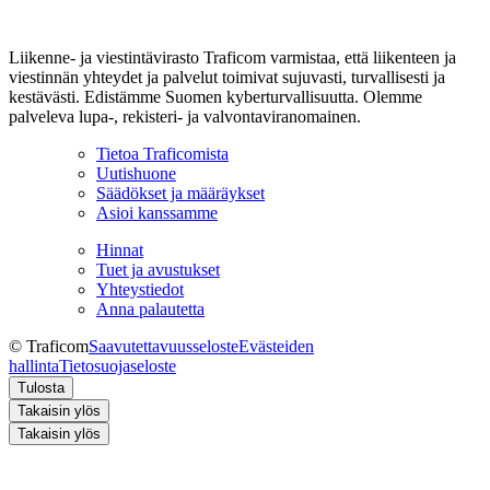
Liikenne- ja viestintävirasto Traficom varmistaa, että liikenteen ja
viestinnän yhteydet ja palvelut toimivat sujuvasti, turvallisesti ja
kestävästi. Edistämme Suomen kyberturvallisuutta. Olemme
palveleva lupa-, rekisteri- ja valvontaviranomainen.
Tietoa Traficomista
Uutishuone
Säädökset ja määräykset
Asioi kanssamme
Hinnat
Tuet ja avustukset
Yhteystiedot
Anna palautetta
© Traficom
Saavutettavuusseloste
Evästeiden
hallinta
Tietosuojaseloste
Tulosta
Takaisin ylös
Takaisin ylös