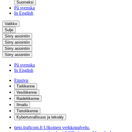
Suomeksi
På svenska
In English
Valikko
Sulje
Siirry asiointiin
Siirry asiointiin
Siirry asiointiin
Siirry asiointiin
På svenska
In English
Etusivu
Tieliikenne
Vesiliikenne
Raideliikenne
Ilmailu
Tietoliikenne
Kyberturvallisuus ja tekoäly
tieto.traficom.fi
Ulkoinen verkkopalvelu.