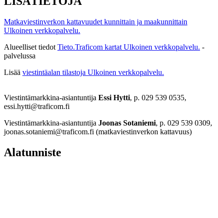
LISÄTIETOJA
Matkaviestinverkon kattavuudet kunnittain ja maakunnittain
Ulkoinen verkkopalvelu.
Alueelliset tiedot
Tieto.Traficom kartat
Ulkoinen verkkopalvelu.
-
palvelussa
Lisää
viestintäalan tilastoja
Ulkoinen verkkopalvelu.
Viestintämarkkina-asiantuntija
Essi Hytti
, p. 029 539 0535,
essi.hytti@traficom.fi
Viestintämarkkina-asiantuntija
Joonas Sotaniemi
, p. 029 539 0309,
joonas.sotaniemi@traficom.fi (matkaviestinverkon kattavuus)
Alatunniste