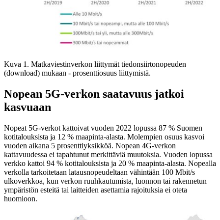
Kuva 1. Matkaviestinverkon liittymät tiedonsiirtonopeuden
(download) mukaan - prosenttiosuus liittymistä.
Nopean 5G-verkon saatavuus jatkoi
kasvuaan
Nopeat 5G-verkot kattoivat vuoden 2022 lopussa 87 % Suomen
kotitalouksista ja 12 % maapinta-alasta. Molempien osuus kasvoi
vuoden aikana 5 prosenttiyksikköä. Nopean 4G-verkon
kattavuudessa ei tapahtunut merkittäviä muutoksia. Vuoden lopussa
verkko kattoi 94 % kotitalouksista ja 20 % maapinta-alasta. Nopealla
verkolla tarkoitetaan latausnopeudeltaan vähintään 100 Mbit/s
ulkoverkkoa, kun verkon ruuhkautumista, luonnon tai rakennetun
ympäristön esteitä tai laitteiden asettamia rajoituksia ei oteta
huomioon.