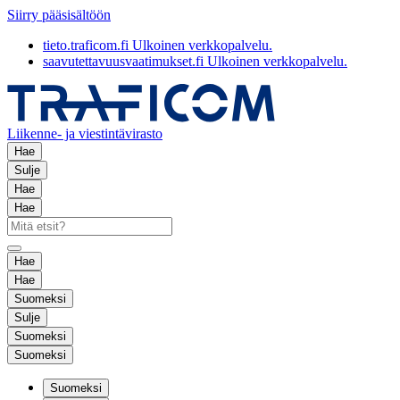
Siirry pääsisältöön
tieto.traficom.fi
Ulkoinen verkkopalvelu.
saavutettavuusvaatimukset.fi
Ulkoinen verkkopalvelu.
Liikenne- ja viestintävirasto
Hae
Sulje
Hae
Hae
Hae
Hae
Suomeksi
Sulje
Suomeksi
Suomeksi
Suomeksi