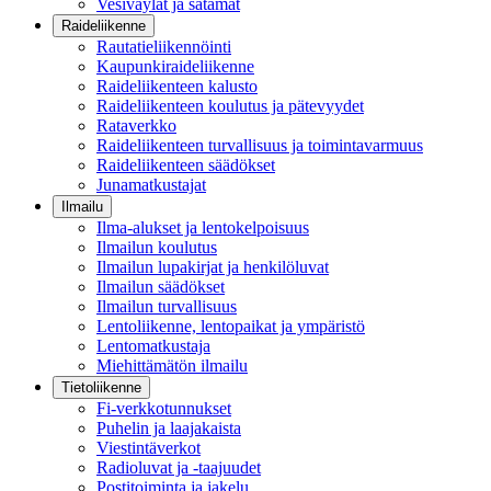
Vesiväylät ja satamat
Raideliikenne
Rautatieliikennöinti
Kaupunkiraideliikenne
Raideliikenteen kalusto
Raideliikenteen koulutus ja pätevyydet
Rataverkko
Raideliikenteen turvallisuus ja toimintavarmuus
Raideliikenteen säädökset
Junamatkustajat
Ilmailu
Ilma-alukset ja lentokelpoisuus
Ilmailun koulutus
Ilmailun lupakirjat ja henkilöluvat
Ilmailun säädökset
Ilmailun turvallisuus
Lentoliikenne, lentopaikat ja ympäristö
Lentomatkustaja
Miehittämätön ilmailu
Tietoliikenne
Fi-verkkotunnukset
Puhelin ja laajakaista
Viestintäverkot
Radioluvat ja -taajuudet
Postitoiminta ja jakelu