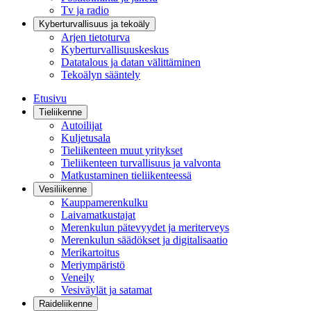
Tv ja radio
Kyberturvallisuus ja tekoäly
Arjen tietoturva
Kyberturvallisuuskeskus
Datatalous ja datan välittäminen
Tekoälyn sääntely
Etusivu
Tieliikenne
Autoilijat
Kuljetusala
Tieliikenteen muut yritykset
Tieliikenteen turvallisuus ja valvonta
Matkustaminen tieliikenteessä
Vesiliikenne
Kauppamerenkulku
Laivamatkustajat
Merenkulun pätevyydet ja meriterveys
Merenkulun säädökset ja digitalisaatio
Merikartoitus
Meriympäristö
Veneily
Vesiväylät ja satamat
Raideliikenne