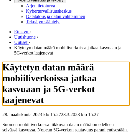
Kyberturvallisuus ja tekoäly
Arjen tietoturva
Kyberturvallisuuskeskus
Datatalous ja datan välittäminen
Tekoälyn sääntely
Etusivu
›
Uutishuone
›
Uutiset
›
Käytetyn datan määrä mobiiliverkoissa jatkaa kasvuaan ja
5G-verkot laajenevat
Käytetyn datan määrä
mobiiliverkoissa jatkaa
kasvuaan ja 5G-verkot
laajenevat
28. maaliskuuta 2023 klo 15.27
28.3.2023
klo
15.27
Suomen mobiiliverkoissa liikkuvan datan määrä on edelleen
selvässä kasvussa. Nopean 5G-verkon saatavuus parani entisestään.