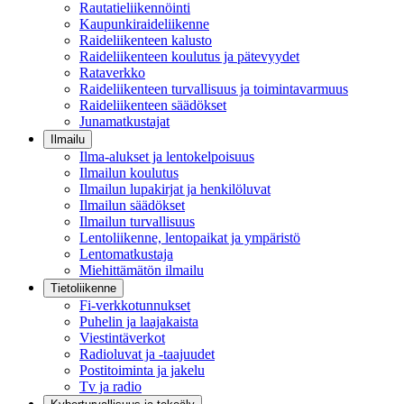
Rautatieliikennöinti
Kaupunkiraideliikenne
Raideliikenteen kalusto
Raideliikenteen koulutus ja pätevyydet
Rataverkko
Raideliikenteen turvallisuus ja toimintavarmuus
Raideliikenteen säädökset
Junamatkustajat
Ilmailu
Ilma-alukset ja lentokelpoisuus
Ilmailun koulutus
Ilmailun lupakirjat ja henkilöluvat
Ilmailun säädökset
Ilmailun turvallisuus
Lentoliikenne, lentopaikat ja ympäristö
Lentomatkustaja
Miehittämätön ilmailu
Tietoliikenne
Fi-verkkotunnukset
Puhelin ja laajakaista
Viestintäverkot
Radioluvat ja -taajuudet
Postitoiminta ja jakelu
Tv ja radio